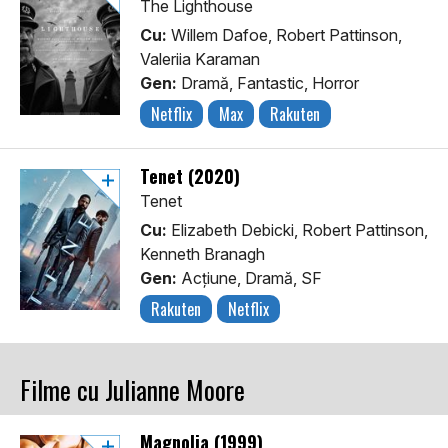
The Lighthouse
Cu:
Willem Dafoe, Robert Pattinson,
Valeriia Karaman
Gen:
Dramă, Fantastic, Horror
Netflix
Max
Rakuten
Tenet (2020)
Tenet
Cu:
Elizabeth Debicki, Robert Pattinson,
Kenneth Branagh
Gen:
Acţiune, Dramă, SF
Rakuten
Netflix
Filme cu Julianne Moore
Magnolia (1999)