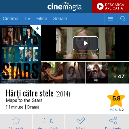
DESCARCA
APLICATIA
Cinema
TV
Filme
Seriale
+ 47
Hărți către stele
(2014)
5.8
Maps to the Stars
111 minute | Dramă
IMDB:
6.2
Votează
Vreau să văd
Văzut
Distribuie