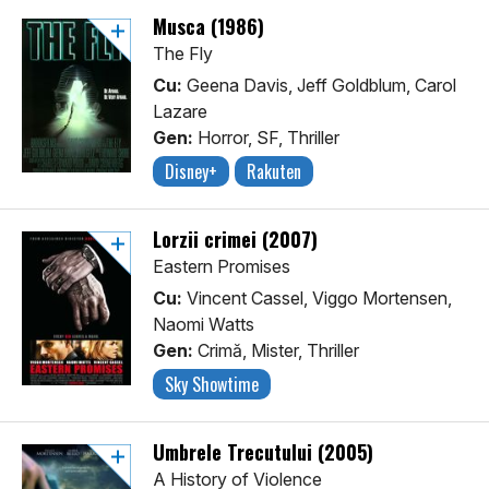
Musca (1986)
The Fly
Cu:
Geena Davis, Jeff Goldblum, Carol
Lazare
Gen:
Horror, SF, Thriller
Disney+
Rakuten
Lorzii crimei (2007)
Eastern Promises
Cu:
Vincent Cassel, Viggo Mortensen,
Naomi Watts
Gen:
Crimă, Mister, Thriller
Sky Showtime
Umbrele Trecutului (2005)
A History of Violence