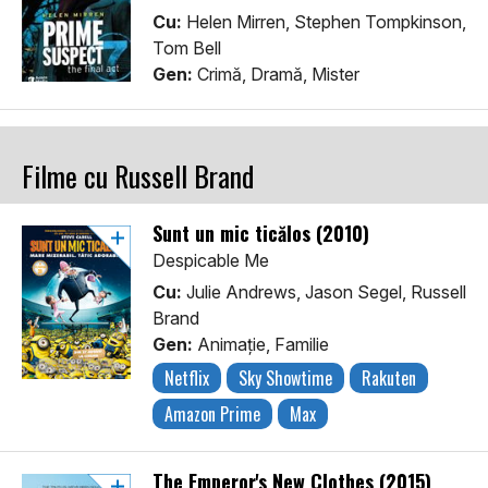
Cu:
Helen Mirren, Stephen Tompkinson,
Tom Bell
Gen:
Crimă, Dramă, Mister
Filme cu Russell Brand
Sunt un mic ticălos (2010)
Despicable Me
Cu:
Julie Andrews, Jason Segel, Russell
Brand
Gen:
Animaţie, Familie
Netflix
Sky Showtime
Rakuten
Amazon Prime
Max
The Emperor's New Clothes (2015)