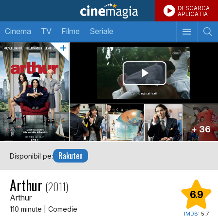
DESCARCA
APLICATIA
Cinema
TV
Filme
Seriale
+ 36
Rakuten
Disponibil pe:
Arthur
(2011)
6.9
Arthur
110 minute | Comedie
IMDB:
5.7