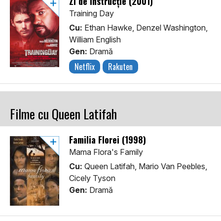
Zi de instrucție (2001)
Training Day
Cu:
Ethan Hawke, Denzel Washington,
William English
Gen:
Dramă
Netflix
Rakuten
Filme cu Queen Latifah
Familia Florei (1998)
Mama Flora's Family
Cu:
Queen Latifah, Mario Van Peebles,
Cicely Tyson
Gen:
Dramă