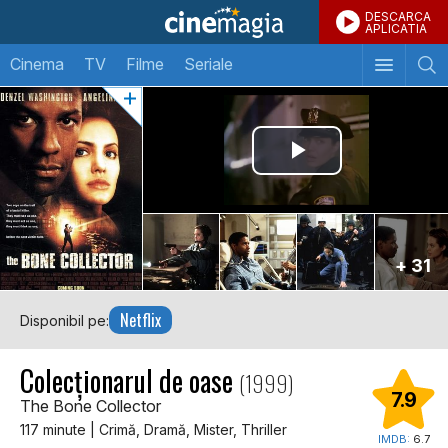
DESCARCA
APLICATIA
Cinema
TV
Filme
Seriale
+ 31
Netflix
Disponibil pe:
Colecționarul de oase
(1999)
7.9
The Bone Collector
117 minute | Crimă, Dramă, Mister, Thriller
IMDB:
6.7