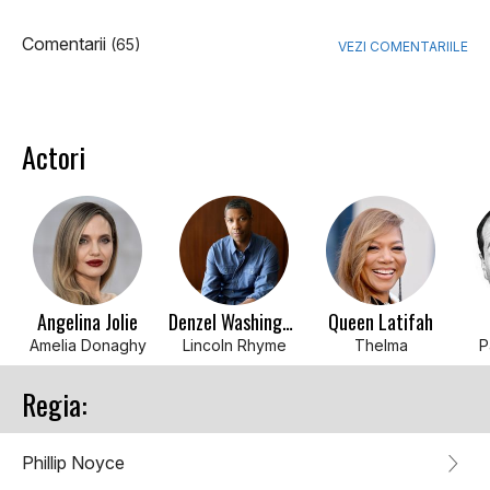
Comentarii
(65)
VEZI COMENTARIILE
Actori
Angelina Jolie
Denzel Washington
Queen Latifah
Amelia Donaghy
Lincoln Rhyme
Thelma
P
Regia:
Phillip Noyce