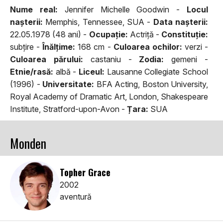
Nume real:
Jennifer Michelle Goodwin -
Locul
naşterii:
Memphis, Tennessee, SUA -
Data naşterii:
22.05.1978 (48 ani) -
Ocupaţie:
Actriță -
Constituţie:
subţire -
Înălţime:
168 cm -
Culoarea ochilor:
verzi -
Culoarea părului:
castaniu -
Zodia:
gemeni -
Etnie/rasă:
albă -
Liceul:
Lausanne Collegiate School
(1996) -
Universitate:
BFA Acting, Boston University,
Royal Academy of Dramatic Art, London, Shakespeare
Institute, Stratford-upon-Avon -
Țara:
SUA
Monden
Topher Grace
2002
aventură