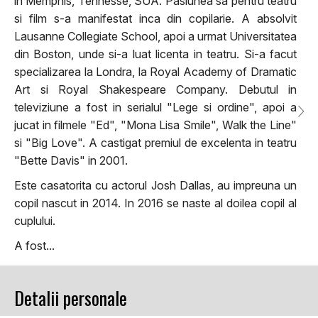
in Memphis, Tennesse, SUA. Pasiunea sa pentru teatru
si film s-a manifestat inca din copilarie. A absolvit
Lausanne Collegiate School, apoi a urmat Universitatea
din Boston, unde si-a luat licenta in teatru. Si-a facut
specializarea la Londra, la Royal Academy of Dramatic
Art si Royal Shakespeare Company. Debutul in
televiziune a fost in serialul "Lege si ordine", apoi a
jucat in filmele "Ed", "Mona Lisa Smile", Walk the Line"
si "Big Love". A castigat premiul de excelenta in teatru
"Bette Davis" in 2001.
Este casatorita cu actorul Josh Dallas, au impreuna un
copil nascut in 2014. In 2016 se naste al doilea copil al
cuplului.
A fost...
Detalii personale