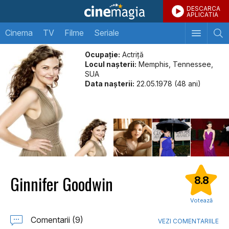
DESCARCA
APLICATIA
Cinema
TV
Filme
Seriale
Ocupație:
Actriță
Locul naşterii:
Memphis, Tennessee,
SUA
Data naşterii:
22.05.1978 (48 ani)
Ginnifer Goodwin
8.8
Votează
Comentarii (9)
VEZI COMENTARIILE