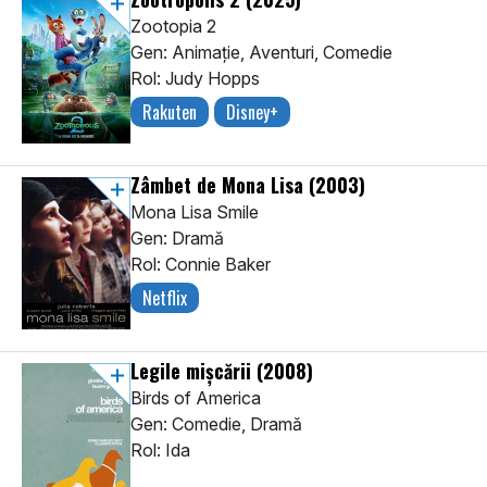
Zootopia 2
Gen: Animaţie, Aventuri, Comedie
Rol: Judy Hopps
Rakuten
Disney+
Zâmbet de Mona Lisa
(2003)
Mona Lisa Smile
Gen: Dramă
Rol: Connie Baker
Netflix
Legile mișcării
(2008)
Birds of America
Gen: Comedie, Dramă
Rol: Ida