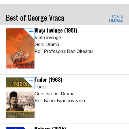
Best of George Vraca
TOATE
FILMELE
Viața învinge
(1951)
Viața învinge
Gen: Dramă
Rol: Profesorul Dan Olteanu
Tudor
(1963)
Tudor
Gen: Istoric, Dramă
Rol: Banul Brancoveanu
Datorie
(1925)