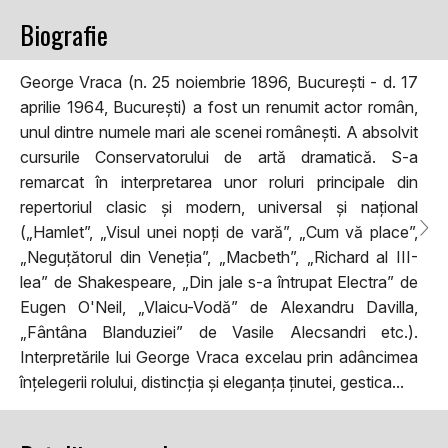
Biografie
George Vraca (n. 25 noiembrie 1896, București - d. 17
aprilie 1964, București) a fost un renumit actor român,
unul dintre numele mari ale scenei românești. A absolvit
cursurile Conservatorului de artă dramatică. S-a
remarcat în interpretarea unor roluri principale din
repertoriul clasic și modern, universal și național
(„Hamlet”, „Visul unei nopți de vară”, „Cum vă place”,
„Neguțătorul din Veneția”, „Macbeth”, „Richard al III-
lea” de Shakespeare, „Din jale s-a întrupat Electra” de
Eugen O'Neil, „Vlaicu-Vodă” de Alexandru Davilla,
„Fântâna Blanduziei” de Vasile Alecsandri etc.).
Interpretările lui George Vraca excelau prin adâncimea
înțelegerii rolului, distincția și eleganța ținutei, gestica...