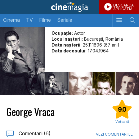
DESCARCA
APLICATIA
Cinema
TV
Filme
Seriale
Ocupație:
Actor
Locul naşterii:
Bucureşti, România
Data naşterii:
25.11.1896 (67 ani)
Data decesului:
17.04.1964
George Vraca
9.0
Votează
Comentarii (6)
VEZI COMENTARIILE