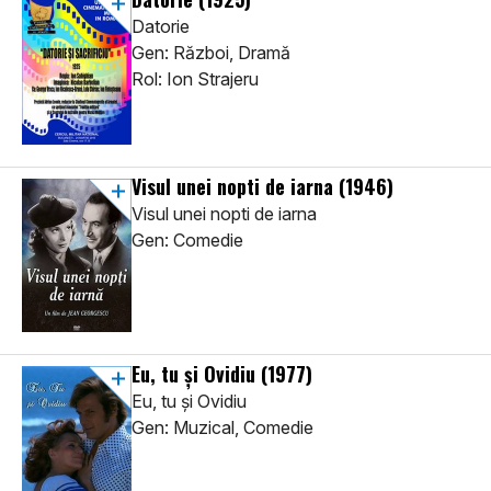
Datorie
Gen: Război, Dramă
Rol: Ion Strajeru
Visul unei nopti de iarna
(1946)
Visul unei nopti de iarna
Gen: Comedie
Eu, tu și Ovidiu
(1977)
Eu, tu și Ovidiu
Gen: Muzical, Comedie