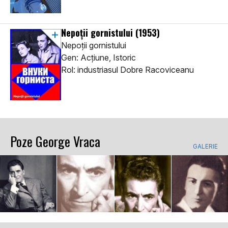
Nepoții gornistului
(1953)
Nepoții gornistului
Gen: Acţiune, Istoric
Rol: industriasul Dobre Racoviceanu
Poze George Vraca
GALERIE