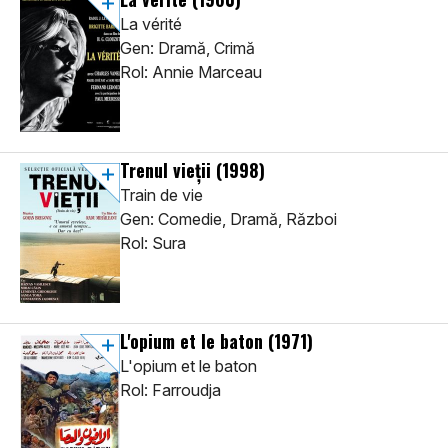
La vérité
Gen: Dramă, Crimă
Rol: Annie Marceau
Trenul vieții
(1998)
Train de vie
Gen: Comedie, Dramă, Război
Rol: Sura
L'opium et le baton
(1971)
L'opium et le baton
Rol: Farroudja