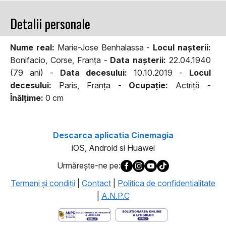
Detalii personale
Nume real:
Marie-Jose Benhalassa -
Locul naşterii:
Bonifacio, Corse, Franţa -
Data naşterii:
22.04.1940
(79 ani) -
Data decesului:
10.10.2019 -
Locul
decesului:
Paris, Franţa -
Ocupaţie:
Actriţă -
Înălţime:
0 cm
Descarca aplicatia Cinemagia
iOS, Android si Huawei
Urmăreşte-ne pe:
Termeni şi condiţii
|
Contact
|
Politica de confidentialitate
|
A.N.P.C