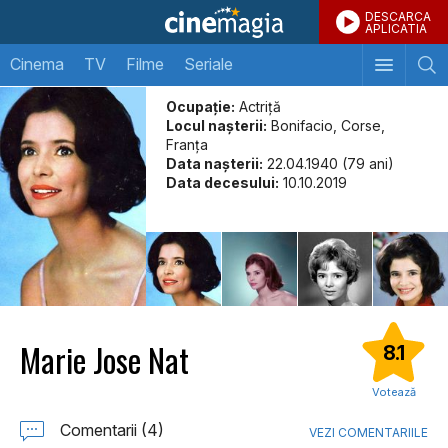
DESCARCA
APLICATIA
Cinema
TV
Filme
Seriale
Ocupație:
Actriţă
Locul naşterii:
Bonifacio, Corse,
Franţa
Data naşterii:
22.04.1940 (79 ani)
Data decesului:
10.10.2019
Marie Jose Nat
8.1
Votează
Comentarii (4)
VEZI COMENTARIILE