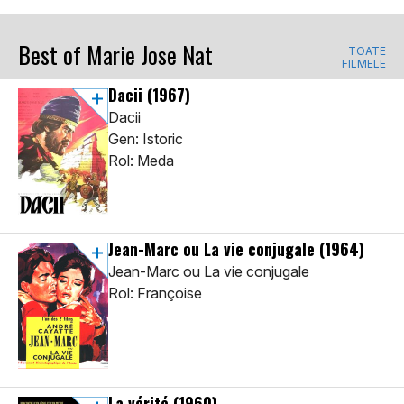
Best of Marie Jose Nat
TOATE
FILMELE
Dacii
(1967)
Dacii
Gen: Istoric
Rol: Meda
Jean-Marc ou La vie conjugale
(1964)
Jean-Marc ou La vie conjugale
Rol: Françoise
La vérité
(1960)