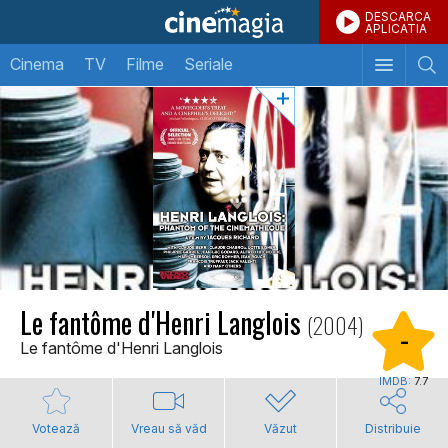
DESCARCA
APLICATIA
Cinema
TV
Filme
Seriale
Le fantôme d'Henri Langlois
(2004)
-
Le fantôme d'Henri Langlois
IMDB:
7.7
Votează
Vreau să văd
Văzut
Distribuie