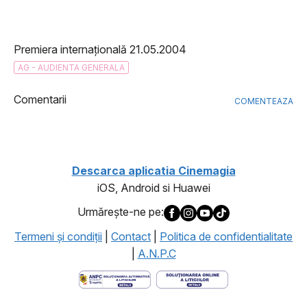
Premiera internațională 21.05.2004
AG - AUDIENTA GENERALA
Comentarii
COMENTEAZA
Descarca aplicatia Cinemagia
iOS, Android si Huawei
Urmăreşte-ne pe:
Termeni şi condiţii
|
Contact
|
Politica de confidentialitate
|
A.N.P.C