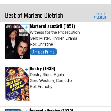
Best of Marlene Dietrich
TOATE
FILMELE
Martorul acuzării
(1957)
Witness for the Prosecution
Gen: Mister, Thriller, Dramă
Rol: Christine
Amazon Prime
Destry
(1939)
Destry Rides Again
Gen: Western, Comedie
Rol: Frenchy
Îngerul albastru
(1930)