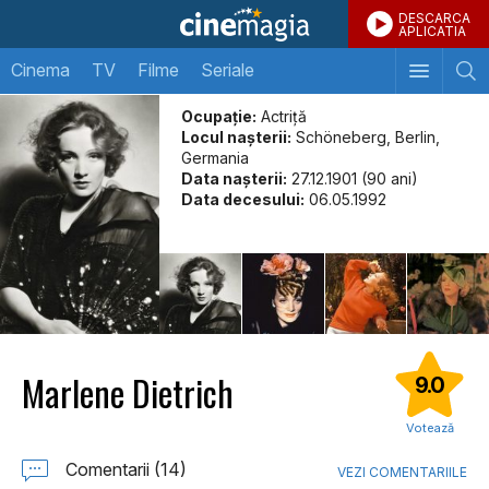
DESCARCA
APLICATIA
Cinema
TV
Filme
Seriale
Ocupație:
Actriță
Locul naşterii:
Schöneberg, Berlin,
Germania
Data naşterii:
27.12.1901 (90 ani)
Data decesului:
06.05.1992
Marlene Dietrich
9.0
Votează
Comentarii (14)
VEZI COMENTARIILE