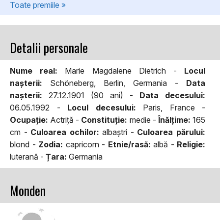
Toate premiile »
Detalii personale
Nume real:
Marie Magdalene Dietrich -
Locul
naşterii:
Schöneberg, Berlin, Germania -
Data
naşterii:
27.12.1901 (90 ani) -
Data decesului:
06.05.1992 -
Locul decesului:
Paris, France -
Ocupaţie:
Actriță -
Constituţie:
medie -
Înălţime:
165
cm -
Culoarea ochilor:
albaștri -
Culoarea părului:
blond -
Zodia:
capricorn -
Etnie/rasă:
albă -
Religie:
luterană -
Țara:
Germania
Monden