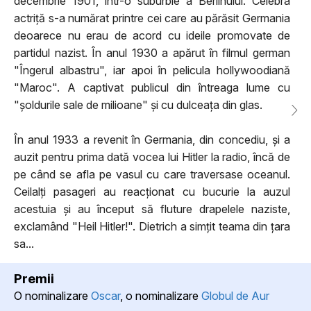
decembrie 1901, intr-o suburbie a Berlinului. Celebra
actriță s-a numărat printre cei care au părăsit Germania
deoarece nu erau de acord cu ideile promovate de
partidul nazist. În anul 1930 a apărut în filmul german
"Îngerul albastru", iar apoi în pelicula hollywoodiană
"Maroc". A captivat publicul din întreaga lume cu
"șoldurile sale de milioane" și cu dulceața din glas.
În anul 1933 a revenit în Germania, din concediu, și a
auzit pentru prima dată vocea lui Hitler la radio, încă de
pe când se afla pe vasul cu care traversase oceanul.
Ceilalți pasageri au reacționat cu bucurie la auzul
acestuia și au început să fluture drapelele naziste,
exclamând "Heil Hitler!". Dietrich a simțit teama din țara
sa...
Premii
O nominalizare
Oscar
, o nominalizare
Globul de Aur