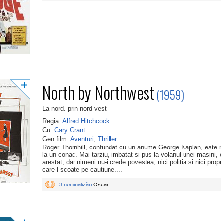
North by Northwest
(1959)
La nord, prin nord-vest
Regia:
Alfred Hitchcock
Cu:
Cary Grant
Gen film:
Aventuri
,
Thriller
Roger Thornhill, confundat cu un anume George Kaplan, este r
la un conac. Mai tarziu, imbatat si pus la volanul unei masini, 
arestat, dar nimeni nu-i crede povestea, nici politia si nici pro
care-l scoate pe cautiune....
3 nominalizări
Oscar