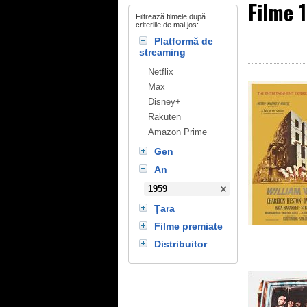
Filme 
Filtrează filmele după
criteriile de mai jos:
Platformă de
streaming
Netflix
Max
Disney+
Rakuten
Amazon Prime
Gen
An
1959
Țara
Filme premiate
Distribuitor