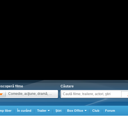
scoperă filme
Căutare
Comedie, acţiune, dramă, ...
mp liber
În curând
Trailer
Ştiri
Box Office
Club
Forum