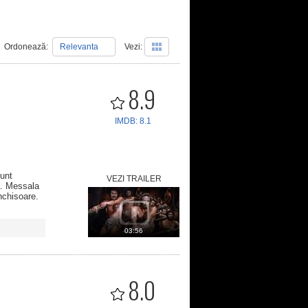
Ordonează:
Relevanta
Vezi:
8.9
IMDB: 8.1
Sunt
VEZI TRAILER
ră. Messala
închisoare.
03:56
8.0