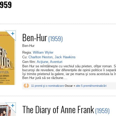
1959
Ben-Hur
(1959)
Ben-Hur
Regia:
William Wyler
Cu:
Charlton Heston
,
Jack Hawkins
Gen film:
Acţiune
,
Aventuri
Ben Hur se reîntâlneşte cu vechiul său prieten, ofiţer roman. 
bucuroşi de revedere, dar diferenţele de opinii politice îi sepa
îşi trimite prietenul la galere, iar pe mama şi sora acestuia la 
Ben Hur jură să se răzbune....
11 premii şi o nominalizare
Oscar +
alte 5 premii/nominalizări
The Diary of Anne Frank
(1959)