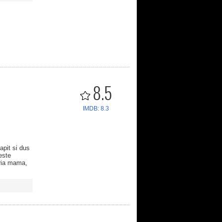
8.5
IMDB: 8.3
apit si dus
este
pria mama,