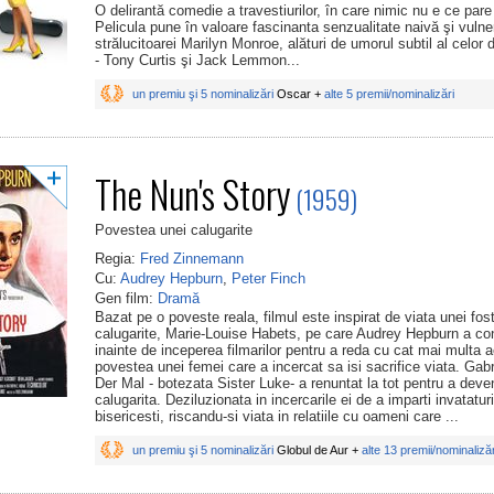
O delirantă comedie a travestiurilor, în care nimic nu e ce pare 
Pelicula pune în valoare fascinanta senzualitate naivă şi vulne
strălucitoarei Marilyn Monroe, alături de umorul subtil al celor d
- Tony Curtis şi Jack Lemmon...
un premiu şi 5 nominalizări
Oscar +
alte 5 premii/nominalizări
The Nun's Story
(1959)
Povestea unei calugarite
Regia:
Fred Zinnemann
Cu:
Audrey Hepburn
,
Peter Finch
Gen film:
Dramă
Bazat pe o poveste reala, filmul este inspirat de viata unei fos
calugarite, Marie-Louise Habets, pe care Audrey Hepburn a con
inainte de inceperea filmarilor pentru a reda cu cat mai multa 
povestea unei femei care a incercat sa isi sacrifice viata. Gabr
Der Mal - botezata Sister Luke- a renuntat la tot pentru a deve
calugarita. Deziluzionata in incercarile ei de a imparti invataturi
bisericesti, riscandu-si viata in relatiile cu oameni care ...
un premiu şi 5 nominalizări
Globul de Aur +
alte 13 premii/nominalizăr