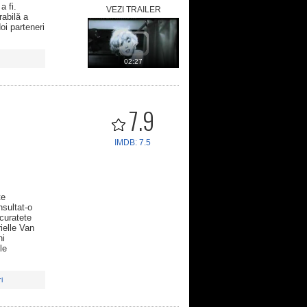
a fi.
VEZI TRAILER
rabilă a
oi parteneri
02:27
7.9
IMDB: 7.5
te
sultat-o
acuratete
ielle Van
ni
le
i