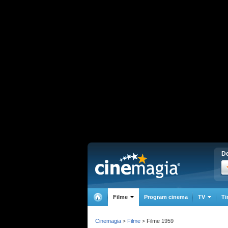
De
Filme
Program cinema
TV
Ti
Cinemagia
Filme
Filme 1959
>
>