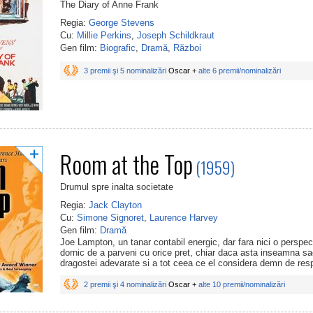
The Diary of Anne Frank
Regia:
George Stevens
Cu:
Millie Perkins
,
Joseph Schildkraut
Gen film:
Biografic
,
Dramă
,
Război
3 premii şi 5 nominalizări
Oscar +
alte 6 premii/nominalizări
Room at the Top
(1959)
Drumul spre inalta societate
Regia:
Jack Clayton
Cu:
Simone Signoret
,
Laurence Harvey
Gen film:
Dramă
Joe Lampton, un tanar contabil energic, dar fara nici o perspec
dornic de a parveni cu orice pret, chiar daca asta inseamna sa
dragostei adevarate si a tot ceea ce el considera demn de resp
2 premii şi 4 nominalizări
Oscar +
alte 10 premii/nominalizări