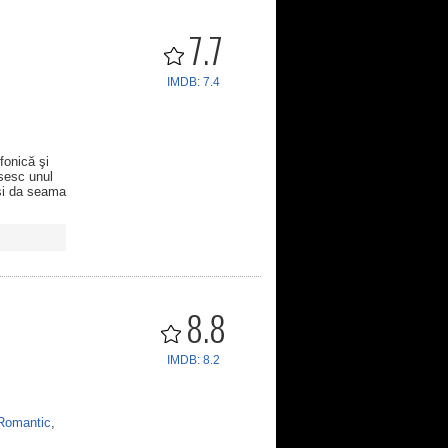
7.7
IMDB: 7.4
fonică şi
sesc unul
îşi da seama
8.8
IMDB: 8.2
Romantic
,