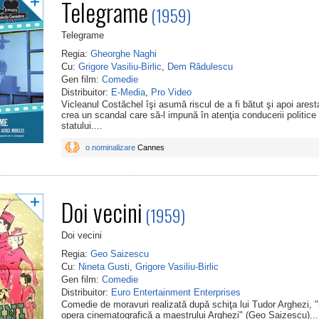
Telegrame
(1959)
Telegrame
Regia:
Gheorghe Naghi
Cu:
Grigore Vasiliu-Birlic
,
Dem Rădulescu
Gen film:
Comedie
Distribuitor:
E-Media
,
Pro Video
Vicleanul Costăchel îşi asumă riscul de a fi bătut şi apoi arest
crea un scandal care să-l impună în atenţia conducerii politice
statului....
o nominalizare
Cannes
Doi vecini
(1959)
Doi vecini
Regia:
Geo Saizescu
Cu:
Nineta Gusti
,
Grigore Vasiliu-Birlic
Gen film:
Comedie
Distribuitor:
Euro Entertainment Enterprises
Comedie de moravuri realizată după schiţa lui Tudor Arghezi, 
opera cinematografică a maestrului Arghezi" (Geo Saizescu)...