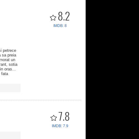
8.2
IMDB: 8
si petrece
a sa preia
omorat un
ant, sotia
in oras...
 fata
7.8
IMDB: 7.9