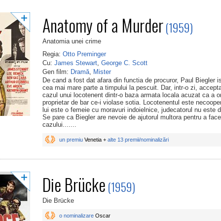
Anatomy of a Murder
(1959)
Anatomia unei crime
Regia:
Otto Preminger
Cu:
James Stewart
,
George C. Scott
Gen film:
Dramă
,
Mister
De cand a fost dat afara din functia de procuror, Paul Biegler i
cea mai mare parte a timpului la pescuit. Dar, intr-o zi, accept
cazul unui locotenent dintr-o baza armata locala acuzat ca a 
proprietar de bar ce-i violase sotia. Locotenentul este necooper
lui este o femeie cu moravuri indoielnice, judecatorul nu este d
Se pare ca Biegler are nevoie de ajutorul multora pentru a face
cazului.......
un premiu
Venetia +
alte 13 premii/nominalizări
Die Brücke
(1959)
Die Brücke
o nominalizare
Oscar