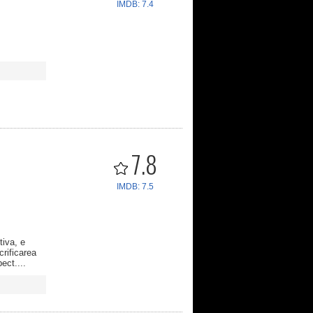
IMDB: 7.4
7.8
IMDB: 7.5
tiva, e
crificarea
ect....