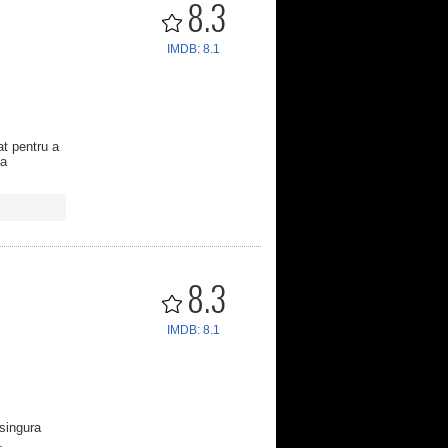
8.3
IMDB: 8.1
at pentru a
 a
8.3
IMDB: 8.1
"singura
.