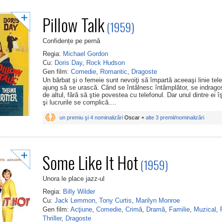
Pillow Talk
(1959)
Confidențe pe pernă
Regia:
Michael Gordon
Cu:
Doris Day
,
Rock Hudson
Gen film:
Comedie
,
Romantic
,
Dragoste
Un bărbat şi o femeie sunt nevoiţi să împartă aceeaşi linie tele
ajung să se urască. Când se întâlnesc întâmplător, se indrago
de altul, fără să ştie povestea cu telefonul. Dar unul dintre ei 
şi lucrurile se complică....
un premiu şi 4 nominalizări
Oscar +
alte 3 premii/nominalizări
Some Like It Hot
(1959)
Unora le place jazz-ul
Regia:
Billy Wilder
Cu:
Jack Lemmon
,
Tony Curtis
,
Marilyn Monroe
Gen film:
Acţiune
,
Comedie
,
Crimă
,
Dramă
,
Familie
,
Muzical
,
Thriller
,
Dragoste