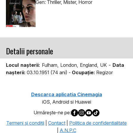
Gen: Thriller, Mister, Horror
Detalii personale
Locul naşterii:
Fulham, London, England, UK -
Data
naşterii:
03.10.1951 (74 ani) -
Ocupaţie:
Regizor
Descarca aplicatia Cinemagia
iOS, Android si Huawei
Urmăreşte-ne pe:
Termeni şi condiţii
|
Contact
|
Politica de confidentialitate
|
A.N.P.C