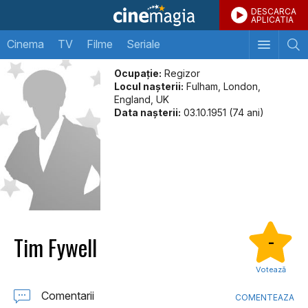
DESCARCA
APLICATIA
Cinema
TV
Filme
Seriale
Ocupație:
Regizor
Locul naşterii:
Fulham, London,
England, UK
Data naşterii:
03.10.1951 (74 ani)
Tim Fywell
-
Votează
Comentarii
COMENTEAZA