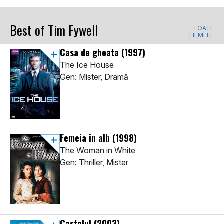
Best of Tim Fywell
TOATE
FILMELE
Casa de gheata
(1997)
The Ice House
Gen: Mister, Dramă
Femeia in alb
(1998)
The Woman in White
Gen: Thriller, Mister
Castelul
(2003)