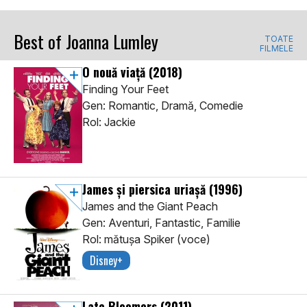
Best of Joanna Lumley
TOATE
FILMELE
O nouă viață
(2018)
Finding Your Feet
Gen: Romantic, Dramă, Comedie
Rol: Jackie
James și piersica uriașă
(1996)
James and the Giant Peach
Gen: Aventuri, Fantastic, Familie
Rol: mătuşa Spiker (voce)
Disney+
Late Bloomers
(2011)