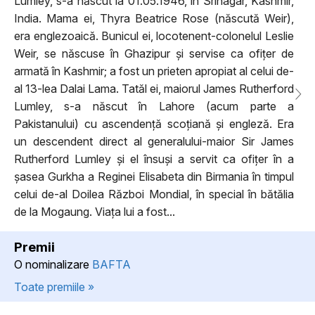
Lumley, s-a născut la 01.05.1946, în Srinagar, Kashmir,
India. Mama ei, Thyra Beatrice Rose (născută Weir),
era englezoaică. Bunicul ei, locotenent-colonelul Leslie
Weir, se născuse în Ghazipur și servise ca ofițer de
armată în Kashmir; a fost un prieten apropiat al celui de-
al 13-lea Dalai Lama. Tatăl ei, maiorul James Rutherford
Lumley, s-a născut în Lahore (acum parte a
Pakistanului) cu ascendență scoțiană și engleză. Era
un descendent direct al generalului-maior Sir James
Rutherford Lumley și el însuși a servit ca ofițer în a
șasea Gurkha a Reginei Elisabeta din Birmania în timpul
celui de-al Doilea Război Mondial, în special în bătălia
de la Mogaung. Viața lui a fost...
Premii
O nominalizare
BAFTA
Toate premiile »