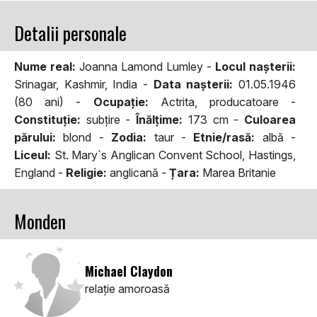
Detalii personale
Nume real:
Joanna Lamond Lumley -
Locul naşterii:
Srinagar, Kashmir, India -
Data naşterii:
01.05.1946
(80 ani) -
Ocupaţie:
Actrita, producatoare -
Constituţie:
subţire -
Înălţime:
173 cm -
Culoarea
părului:
blond -
Zodia:
taur -
Etnie/rasă:
albă -
Liceul:
St. Mary`s Anglican Convent School, Hastings,
England -
Religie:
anglicană -
Țara:
Marea Britanie
Monden
Michael Claydon
relaţie amoroasă