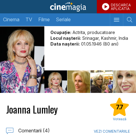
DESCARCA
APLICATIA
Cinema
TV
Filme
Seriale
Ocupație:
Actrita, producatoare
Locul naşterii:
Srinagar, Kashmir, India
Data naşterii:
01.05.1946 (80 ani)
Joanna Lumley
7.7
Votează
Comentarii (4)
VEZI COMENTARIILE