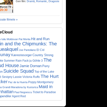
Gen film:
Dramă
,
Romantic
,
Dragoste
Warner TV
20:30
toate filmele »
eCloud
Hit and Run
u Iuliu Moldovan
Pat Morita
vin and the Chipmunks: The
ueakquel
El Cid
Joe Pantoliano
lunay
Kærestesorger
Country Strong
The
te
Summer Rain
Fack ju Göhte 3
ud House
Jamie Dornan
Perry
Suicide Squad
on
Top of the Lake
The Hurt
ë Sevigny
Victoria Ruffo
Lassie
cker
Poppy Montgomery
Paz de la Huerta
Maid in
a Grandi
Maradona by Kusturica
nhattan
Ticket to Paradise
Paul Negoescu
pendiler
Agent Red