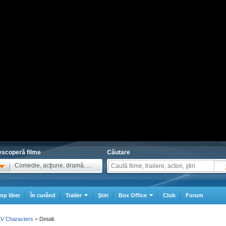
scoperă filme
Căutare
Comedie, acţiune, dramă, ...
mp liber
În curând
Trailer
Ştiri
Box Office
Club
Forum
TV Characters
Detalii
>