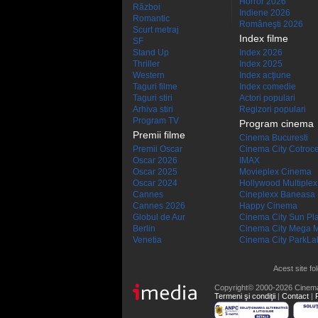
Horror 2026
Război
Indiene 2026
Romantic
Româneşti 2026
Scurt metraj
Index filme
SF
Stand Up
Index 2026
Thriller
Index 2025
Western
Index acţiune
Taguri filme
Index comedie
Taguri stiri
Actori populari
Arhiva stiri
Regizori populari
Program TV
Program cinema
Premii filme
Cinema Bucuresti
Premii Oscar
Cinema City Cotroc
Oscar 2026
IMAX
Oscar 2025
Movieplex Cinema
Oscar 2024
Hollywood Multiplex
Cannes
Cineplexx Baneasa
Cannes 2026
Happy Cinema
Globul de Aur
Cinema City Sun Pl
Berlin
Cinema City Mega M
Venetia
Cinema City ParkLa
Acest site fo
Copyright© 2000-2026 Cinem
Termeni şi condiţii
|
Contact
|