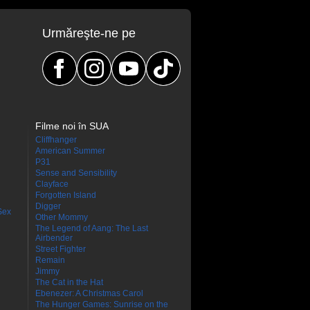
Urmăreşte-ne pe
Filme noi în SUA
Cliffhanger
American Summer
P31
Sense and Sensibility
Clayface
Forgotten Island
Digger
Sex
Other Mommy
The Legend of Aang: The Last
Airbender
Street Fighter
Remain
Jimmy
The Cat in the Hat
Ebenezer: A Christmas Carol
The Hunger Games: Sunrise on the