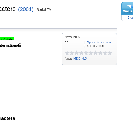
acters
(2001)
- Serial TV
7
us
NOTA FILM
- -
Spune-ţi părerea
nternațională
sub 5 voturi
Nota
IMDB: 6.5
racters