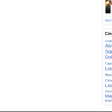
Vezi 
Cin
Ovidi
Al
Sq
Do
Capo
Lo
Mas
Chlo
Lo
Seren
Ma
Kösh