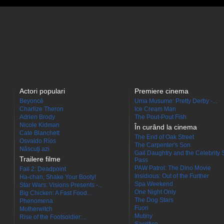
Actori populari
Premiere cinema
Beyoncé
Uma Musume: Pretty Derby -...
Charlize Theron
Ice Cream Man
Adrien Brody
The Pout-Pout Fish
Nicole Kidman
În curând la cinema
Cate Blanchett
The End of Oak Street
Osvaldo Ríos
The Carpenter's Son
Născuţi azi
Gail Daughtry and the Celebrity 
Trailere filme
Pass
PAW Patrol: The Dino Movie
Fall 2: Deadpoint
Insidious: Out of the Further
Ha-chan, Shake Your Booty!
Spa Weekend
Star Wars: Visions Presents -...
One Night Only
Big Chicken: A Fast Food...
The Dog Stars
Phenomena
Fuori
Motherwitch
Mutiny
Rise of the Footsoldier:...