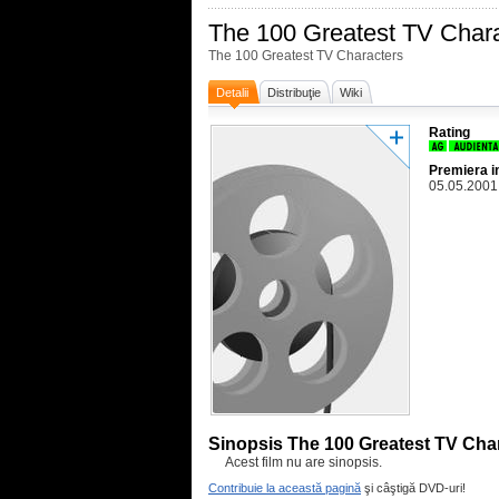
The 100 Greatest TV Char
The 100 Greatest TV Characters
Detalii
Distribuţie
Wiki
Rating
Premiera i
05.05.2001
Sinopsis The 100 Greatest TV Cha
Acest film nu are sinopsis.
Contribuie la această pagină
şi câştigă DVD-uri!