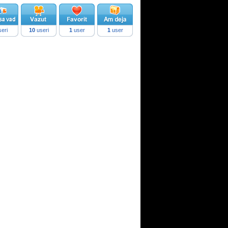
eri
10
useri
1
user
1
user