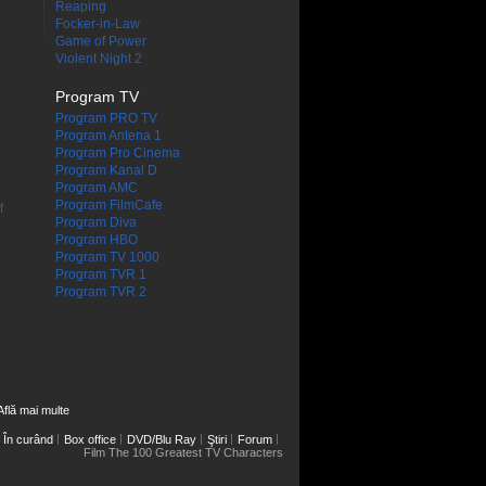
Reaping
Focker-in-Law
Game of Power
Violent Night 2
Program TV
Program PRO TV
Program Antena 1
Program Pro Cinema
Program Kanal D
Program AMC
Program FilmCafe
f
Program Diva
Program HBO
Program TV 1000
Program TVR 1
Program TVR 2
Află mai multe
În curând
Box office
DVD/Blu Ray
Ştiri
Forum
Film The 100 Greatest TV Characters