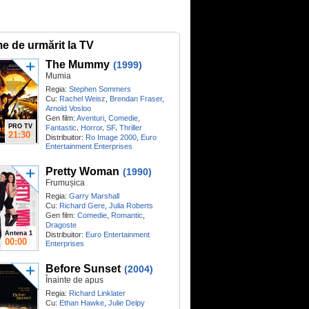
me de urmărit la TV
The Mummy
(1999)
Mumia
Regia:
Stephen Sommers
Cu:
Rachel Weisz
,
Brendan Fraser
,
Arnold Vosloo
Gen film:
Aventuri
,
Comedie
,
PRO TV
,
,
,
Fantastic
Horror
SF
Thriller
21:30
Distribuitor:
Ro Image 2000
,
Euro
Entertainment Enterprises
Pretty Woman
(1990)
Frumușica
Regia:
Garry Marshall
Cu:
Richard Gere
,
Julia Roberts
Gen film:
Comedie
,
Romantic
,
Dragoste
Antena 1
Distribuitor:
Euro Entertainment
00:00
Enterprises
Before Sunset
(2004)
Înainte de apus
Regia:
Richard Linklater
Cu:
Ethan Hawke
,
Julie Delpy