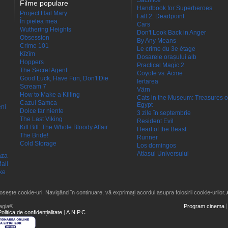
Sacrifice
Filme populare
Handbook for Superheroes
Project Hail Mary
Fall 2: Deadpoint
În pielea mea
Cars
Wuthering Heights
Don't Look Back in Anger
Obsession
By Any Means
Crime 101
Le crime du 3e étage
Kîzîm
Dosarele orașului alb
Hoppers
Practical Magic 2
The Secret Agent
Coyote vs. Acme
Good Luck, Have Fun, Don't Die
Iertarea
Scream 7
Värn
How to Make a Killing
Cats in the Museum: Treasures o
Cazul Samca
Egypt
eni
Dolce far niente
3 zile în septembrie
The Last Viking
Resident Evil
Kill Bill: The Whole Bloody Affair
Heart of the Beast
The Bride!
Runner
Cold Storage
Los domingos
Atlasul Universului
aza
all
ke
losește cookie-uri. Navigând în continuare, vă exprimați acordul asupra folosirii cookie-urilor.
agia®
Program cinema
Politica de confidențialitate
|
A.N.P.C