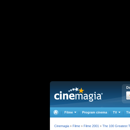
De
Filme
Program cinema
TV
Ti
Cinemagia
Filme
Filme 2001
The 100 Greatest 
>
>
>