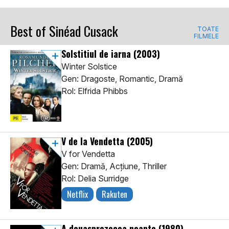
Best of Sinéad Cusack
TOATE
FILMELE
Solstitiul de iarna
(2003)
Winter Solstice
Gen: Dragoste, Romantic, Dramă
Rol: Elfrida Phibbs
V de la Vendetta
(2005)
V for Vendetta
Gen: Dramă, Acţiune, Thriller
Rol: Delia Surridge
Netflix
Rakuten
A douasprezecea noapte
(1980)