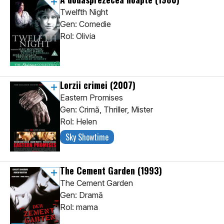
Twelfth Night
Gen: Comedie
Rol: Olivia
Lorzii crimei
(2007)
Eastern Promises
Gen: Crimă, Thriller, Mister
Rol: Helen
Sky Showtime
The Cement Garden
(1993)
The Cement Garden
Gen: Dramă
Rol: mama