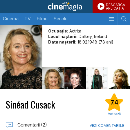
DESCARCA
APLICATIA
Cinema
TV
Filme
Seriale
Ocupație:
Actrita
Locul naşterii:
Dalkey, Ireland
Data naşterii:
18.02.1948 (78 ani)
Sinéad Cusack
7.4
Votează
Comentarii (2)
VEZI COMENTARIILE