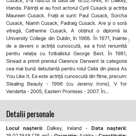
Cusack, s-a născut la data de 18.02.1948, în Dalkey,
Irlanda. Părinții ei au fost actorul Cyril Cusack și actrița
Maureen Cusack. Frații ei sunt: Paul Cusack, Sorcha
Cusack, Niamh Cusack, Padraig Cusack. Are și o soră
vitregă, Catherine Cusack. A obținut o diplomă la
University College din Dublin, în 1968. În 1971, înainte
de a deveni o actriță cunoscută, ea a fost renumită
pentru relația cu fotbalistul George Best. În 1981,
Sinead a primit premiul Clarence Derwent la categoria
cea mai bună debutantă pentru rolul Celia din piesa As
You Like It. Ea este actriță cunoscută din filme, precum:
Stealing Beauty - 1996 (cu Jeremy Irons), V for
Vendetta - 2005, Eastern Promises - 2007. În...
Detalii personale
Locul naşterii:
Dalkey, Ireland -
Data naşterii:
18.02.1948 (78 ani) -
Ocupaţie:
Actrita -
Constituţie: