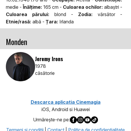
medie -
Înălţime:
165 cm -
Culoarea ochilor:
albaştri -
Culoarea părului:
blond -
Zodia:
vărsător -
Etnie/rasă:
albă -
Țara:
Irlanda
Monden
Jeremy Irons
1978
căsătorie
Descarca aplicatia Cinemagia
iOS, Android si Huawei
Urmăreşte-ne pe:
Termeni şi condiţii
|
Contact
|
Politica de confidentialitate