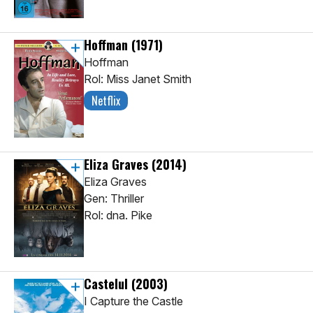
Hoffman
(1971)
Hoffman
Rol: Miss Janet Smith
Netflix
Eliza Graves
(2014)
Eliza Graves
Gen: Thriller
Rol: dna. Pike
Castelul
(2003)
I Capture the Castle