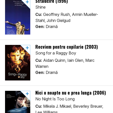
Strălucire (1996)
Shine
Cu:
Geoffrey Rush, Armin Mueller-
Stahl, John Gielgud
Gen:
Dramă
Recviem pentru copilarie (2003)
Song for a Raggy Boy
Cu:
Aidan Quinn, Iain Glen, Marc
Warren
Gen:
Dramă
Nici o noapte nu e prea lunga (2006)
No Night Is Too Long
Cu:
Mikela J. Mikael, Beverley Breuer,
Lee Williams