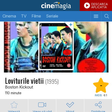
DESCARCA
APLICATIA
Cinema
TV
Filme
Seriale
Loviturile vietii
(1995)
-
Boston Kickout
110 minute
IMDB:
6.1
Votează
Vreau să văd
Văzut
Distribuie