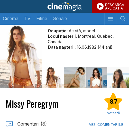
DESCARCA
APLICATIA
Cinema
TV
Filme
Seriale
Ocupație:
Actriță, model
Locul naşterii:
Montreal, Quebec,
Canada
Data naşterii:
16.06.1982 (44 ani)
Missy Peregrym
8.7
Votează
Comentarii (8)
VEZI COMENTARIILE