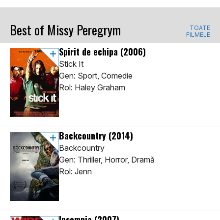
Best of Missy Peregrym
TOATE
FILMELE
Spirit de echipa
(2006)
Stick It
Gen: Sport, Comedie
Rol: Haley Graham
Backcountry
(2014)
Backcountry
Gen: Thriller, Horror, Dramă
Rol: Jenn
Insomnia
(2007)