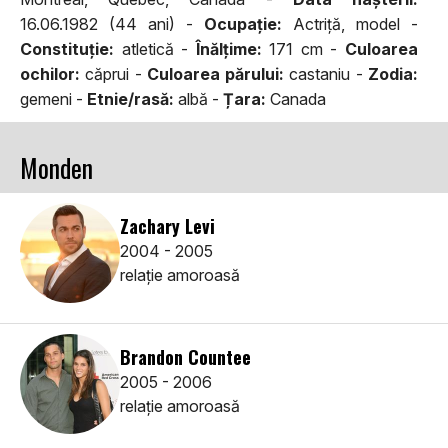
16.06.1982 (44 ani) -
Ocupaţie:
Actriță, model -
Constituţie:
atletică -
Înălţime:
171 cm -
Culoarea
ochilor:
căprui -
Culoarea părului:
castaniu -
Zodia:
gemeni -
Etnie/rasă:
albă -
Țara:
Canada
Monden
Zachary Levi
2004 - 2005
relaţie amoroasă
Brandon Countee
2005 - 2006
relaţie amoroasă