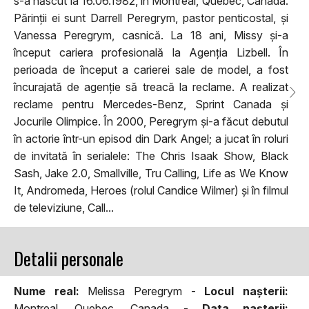
s-a născut la 16.06.1982, în Montreal, Quebec, Canada.
Părinții ei sunt Darrell Peregrym, pastor penticostal, și
Vanessa Peregrym, casnică. La 18 ani, Missy și-a
început cariera profesională la Agenția Lizbell. În
perioada de început a carierei sale de model, a fost
încurajată de agenție să treacă la reclame. A realizat
reclame pentru Mercedes-Benz, Sprint Canada și
Jocurile Olimpice. În 2000, Peregrym și-a făcut debutul
în actorie într-un episod din Dark Angel; a jucat în roluri
de invitată în serialele: The Chris Isaak Show, Black
Sash, Jake 2.0, Smallville, Tru Calling, Life as We Know
It, Andromeda, Heroes (rolul Candice Wilmer) și în filmul
de televiziune, Call...
Detalii personale
Nume real:
Melissa Peregrym -
Locul naşterii:
Montreal, Quebec, Canada -
Data naşterii: