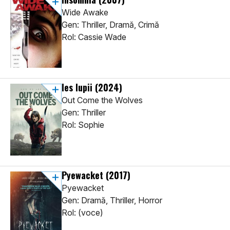
Wide Awake
Gen: Thriller, Dramă, Crimă
Rol: Cassie Wade
Ies lupii
(2024)
Out Come the Wolves
Gen: Thriller
Rol: Sophie
Pyewacket
(2017)
Pyewacket
Gen: Dramă, Thriller, Horror
Rol: (voce)