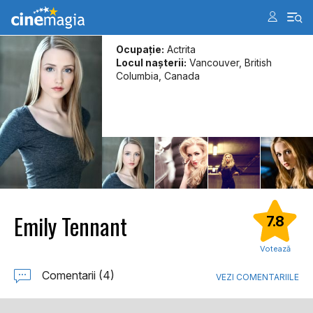
Ocupație:
Actrita
Locul naşterii:
Vancouver, British
Columbia, Canada
Emily Tennant
7.8
Votează
Comentarii (4)
VEZI COMENTARIILE