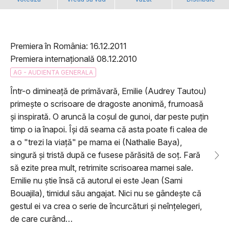
Premiera în România: 16.12.2011
Premiera internațională 08.12.2010
AG - AUDIENTA GENERALA
Într-o dimineață de primăvară, Emilie (Audrey Tautou)
primește o scrisoare de dragoste anonimă, frumoasă
și inspirată. O aruncă la coșul de gunoi, dar peste puțin
timp o ia înapoi. Își dă seama că asta poate fi calea de
a o "trezi la viață" pe mama ei (Nathalie Baya),
singură și tristă după ce fusese părăsită de soț. Fară
să ezite prea mult, retrimite scrisoarea mamei sale.
Emilie nu știe însă că autorul ei este Jean (Sami
Bouajila), timidul său angajat. Nici nu se gândește că
gestul ei va crea o serie de încurcături și neînțelegeri,
de care curând…