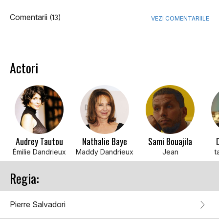
Comentarii
(13)
VEZI COMENTARIILE
Actori
Audrey Tautou
Nathalie Baye
Sami Bouajila
Émilie Dandrieux
Maddy Dandrieux
Jean
t
Regia:
Pierre Salvadori