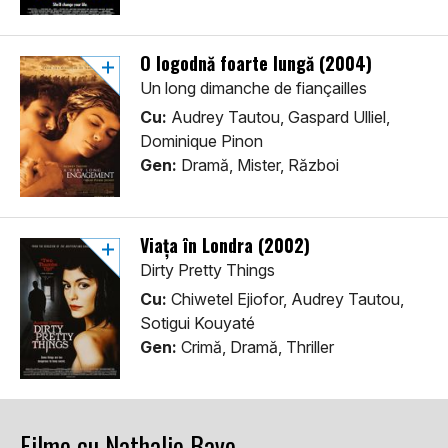
O logodnă foarte lungă (2004)
Un long dimanche de fiançailles
Cu:
Audrey Tautou, Gaspard Ulliel,
Dominique Pinon
Gen:
Dramă, Mister, Război
Viața în Londra (2002)
Dirty Pretty Things
Cu:
Chiwetel Ejiofor, Audrey Tautou,
Sotigui Kouyaté
Gen:
Crimă, Dramă, Thriller
Filme cu Nathalie Baye