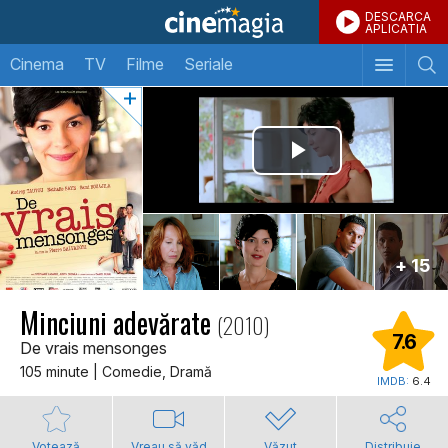
DESCARCA
APLICATIA
Cinema
TV
Filme
Seriale
+ 15
Minciuni adevărate
(2010)
7.6
De vrais mensonges
105 minute | Comedie, Dramă
IMDB:
6.4
Votează
Vreau să văd
Văzut
Distribuie