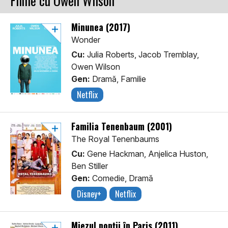
Filme cu Owen Wilson
Minunea (2017)
Wonder
Cu:
Julia Roberts, Jacob Tremblay,
Owen Wilson
Gen:
Dramă, Familie
Netflix
Familia Tenenbaum (2001)
The Royal Tenenbaums
Cu:
Gene Hackman, Anjelica Huston,
Ben Stiller
Gen:
Comedie, Dramă
Disney+
Netflix
Miezul nopții în Paris (2011)