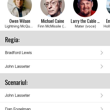
Owen Wilson
Michael Caine
Larry the Cable Guy
Em
Lightning McQueen (voce)
Finn McMissile (voce)
Mater (voce)
Regia:
Bradford Lewis
John Lasseter
Scenariul:
John Lasseter
Dan Fogelman