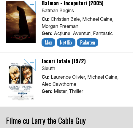
Batman - Începuturi (2005)
Batman Begins
Cu:
Christian Bale, Michael Caine,
Morgan Freeman
Gen:
Acţiune, Aventuri, Fantastic
Max
Netflix
Rakuten
Jocuri fatale (1972)
Sleuth
Cu:
Laurence Olivier, Michael Caine,
Alec Cawthorne
Gen:
Mister, Thriller
Filme cu Larry the Cable Guy