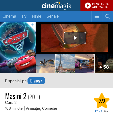
DESCARCA
APLICATIA
Cinema
TV
Filme
Seriale
+ 58
Disney+
Disponibil pe:
Mașini 2
(2011)
7.9
Cars 2
106 minute | Animaţie, Comedie
IMDB:
6.2