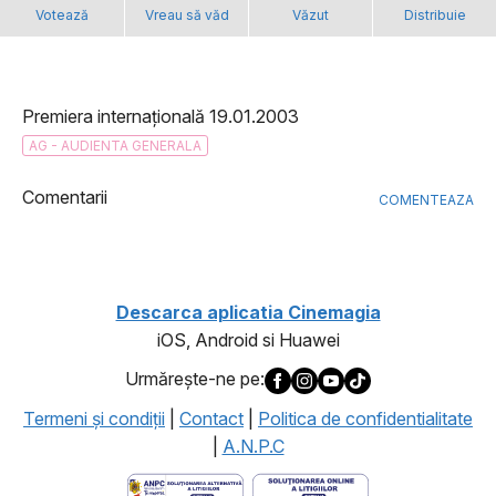
Votează
Vreau să văd
Văzut
Distribuie
Premiera internațională 19.01.2003
AG - AUDIENTA GENERALA
Comentarii
COMENTEAZA
Descarca aplicatia Cinemagia
iOS, Android si Huawei
Urmăreşte-ne pe:
Termeni şi condiţii
|
Contact
|
Politica de confidentialitate
|
A.N.P.C