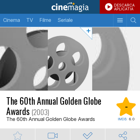
DESCARCA
APLICATIA
Cinema
TV
Filme
Seriale
The 60th Annual Golden Globe
-
Awards
(2003)
The 60th Annual Golden Globe Awards
IMDB:
6.0