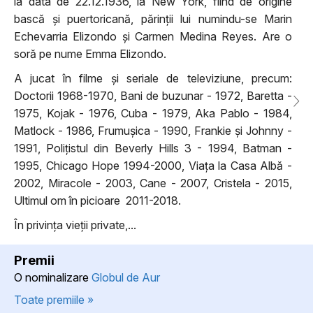
la data de 22.12.1936, la New York, fiind de origine
bască și puertoricană, părinții lui numindu-se Marin
Echevarria Elizondo și Carmen Medina Reyes. Are o
soră pe nume Emma Elizondo.
A jucat în filme și seriale de televiziune, precum:
Doctorii 1968-1970, Bani de buzunar - 1972, Baretta -
1975, Kojak - 1976, Cuba - 1979, Aka Pablo - 1984,
Matlock - 1986, Frumușica - 1990, Frankie și Johnny -
1991, Polițistul din Beverly Hills 3 - 1994, Batman -
1995, Chicago Hope 1994-2000, Viața la Casa Albă -
2002, Miracole - 2003, Cane - 2007, Cristela - 2015,
Ultimul om în picioare 2011-2018.
În privința vieții private,...
Premii
O nominalizare
Globul de Aur
Toate premiile »