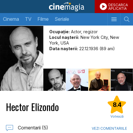
DESCARCA
APLICATIA
Cinema
TV
Filme
Seriale
Ocupație:
Actor, regizor
Locul naşterii:
New York City, New
York, USA
Data naşterii:
22.12.1936 (89 ani)
Hector Elizondo
8.4
Votează
Comentarii (5)
VEZI COMENTARIILE