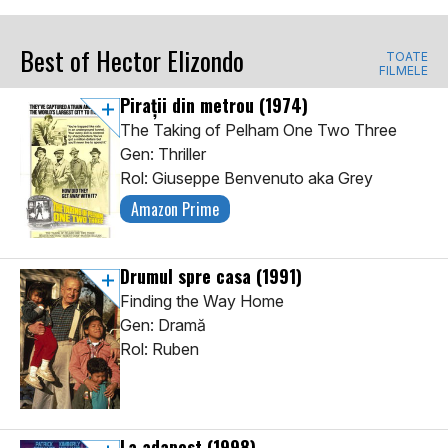
Best of Hector Elizondo
TOATE
FILMELE
Piraţii din metrou
(1974)
The Taking of Pelham One Two Three
Gen: Thriller
Rol: Giuseppe Benvenuto aka Grey
Amazon Prime
Drumul spre casa
(1991)
Finding the Way Home
Gen: Dramă
Rol: Ruben
La adapost
(1998)