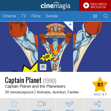
DESCARCA
APLICATIA
Cinema
TV
Filme
Seriale
Captain Planet
(1990)
8.1
Captain Planet and the Planeteers
30 minute/episod | Animaţie, Aventuri, Familie
IMDB:
6.7
Votează
Vreau să văd
Văzut
Distribuie