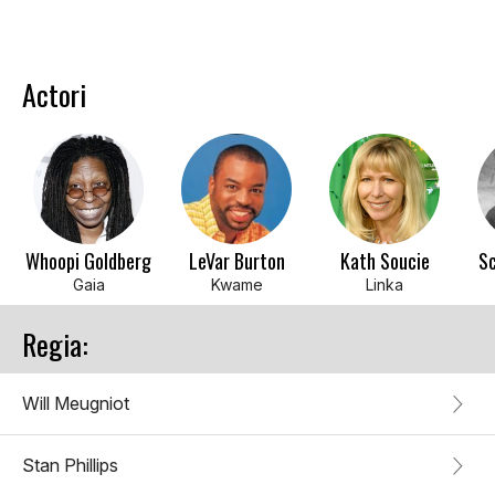
Actori
Whoopi Goldberg
LeVar Burton
Kath Soucie
Sc
Gaia
Kwame
Linka
Regia:
Will Meugniot
Stan Phillips