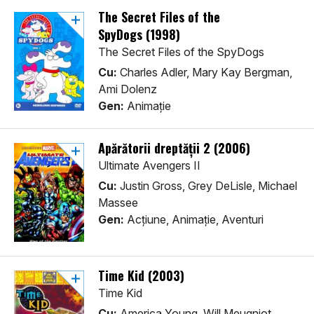
The Secret Files of the
SpyDogs (1998)
The Secret Files of the SpyDogs
Cu:
Charles Adler, Mary Kay Bergman,
Ami Dolenz
Gen:
Animaţie
Apărătorii dreptății 2 (2006)
Ultimate Avengers II
Cu:
Justin Gross, Grey DeLisle, Michael
Massee
Gen:
Acţiune, Animaţie, Aventuri
Time Kid (2003)
Time Kid
Cu:
America Young, Will Meugniot