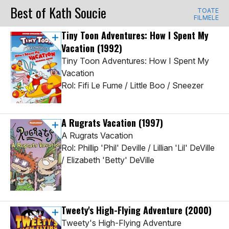
Best of Kath Soucie
TOATE
FILMELE
Tiny Toon Adventures: How I Spent My
Vacation
(1992)
Tiny Toon Adventures: How I Spent My
Vacation
Rol: Fifi Le Fume / Little Boo / Sneezer
A Rugrats Vacation
(1997)
A Rugrats Vacation
Rol: Phillip 'Phil' Deville / Lillian 'Lil' DeVille
/ Elizabeth 'Betty' DeVille
Tweety's High-Flying Adventure
(2000)
Tweety's High-Flying Adventure