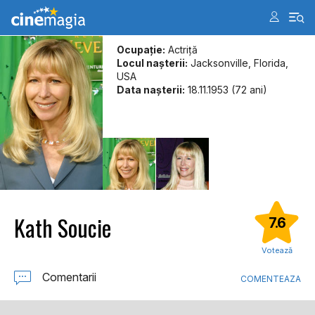
Ocupație:
Actriţă
Locul naşterii:
Jacksonville, Florida,
USA
Data naşterii:
18.11.1953 (72 ani)
Kath Soucie
7.6
Votează
Comentarii
COMENTEAZA