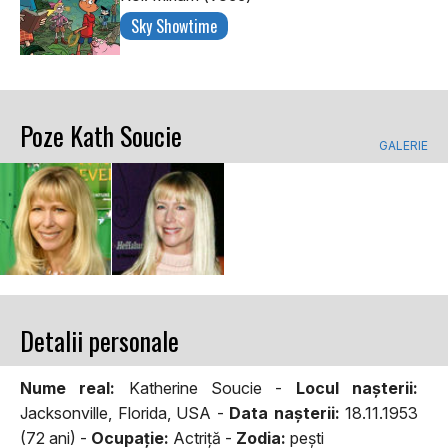
Sky Showtime
Poze Kath Soucie
GALERIE
Detalii personale
Nume real:
Katherine Soucie -
Locul naşterii:
Jacksonville, Florida, USA -
Data naşterii:
18.11.1953
(72 ani) -
Ocupaţie:
Actriţă -
Zodia:
peşti