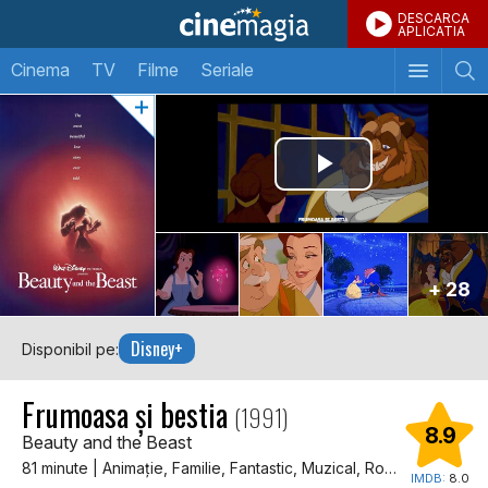
DESCARCA
APLICATIA
Cinema
TV
Filme
Seriale
+ 28
Disney+
Disponibil pe:
Frumoasa și bestia
(1991)
8.9
Beauty and the Beast
81 minute | Animaţie, Familie, Fantastic, Muzical, Romantic, Dragoste
IMDB:
8.0