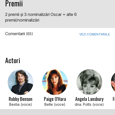
Premii
2 premii şi 3 nominalizări Oscar + alte 6
premii/nominalizări
Comentarii
(65)
VEZI COMENTARIILE
Actori
Robby Benson
Paige O'Hara
Angela Lansbury
F
Bestia (voce)
Belle (voce)
dna. Potts (voce)