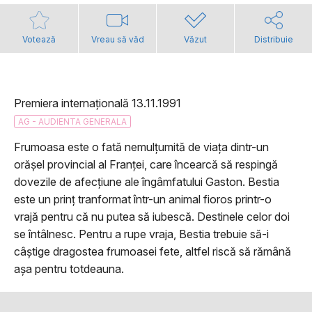
Votează
Vreau să văd
Văzut
Distribuie
Premiera internațională 13.11.1991
AG - AUDIENTA GENERALA
Frumoasa este o fată nemulțumită de viața dintr-un
orășel provincial al Franței, care încearcă să respingă
dovezile de afecțiune ale îngâmfatului Gaston. Bestia
este un prinț tranformat într-un animal fioros printr-o
vrajă pentru că nu putea să iubescă. Destinele celor doi
se întâlnesc. Pentru a rupe vraja, Bestia trebuie să-i
câștige dragostea frumoasei fete, altfel riscă să rămână
așa pentru totdeauna.