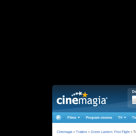
De
Filme
Program cinema
TV
Ti
Cinemagia
Trailere
Green Lantern: First Flight
Tr
>
>
>