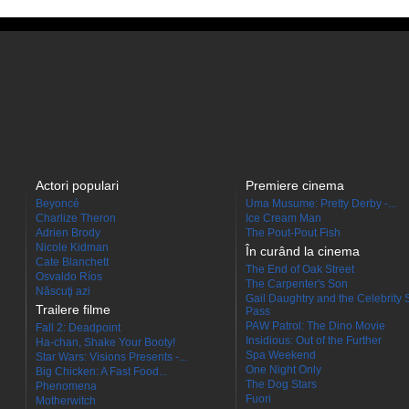
Actori populari
Premiere cinema
Beyoncé
Uma Musume: Pretty Derby -...
Charlize Theron
Ice Cream Man
Adrien Brody
The Pout-Pout Fish
Nicole Kidman
În curând la cinema
Cate Blanchett
The End of Oak Street
Osvaldo Ríos
The Carpenter's Son
Născuţi azi
Gail Daughtry and the Celebrity 
Trailere filme
Pass
PAW Patrol: The Dino Movie
Fall 2: Deadpoint
Insidious: Out of the Further
Ha-chan, Shake Your Booty!
Spa Weekend
Star Wars: Visions Presents -...
One Night Only
Big Chicken: A Fast Food...
The Dog Stars
Phenomena
Fuori
Motherwitch