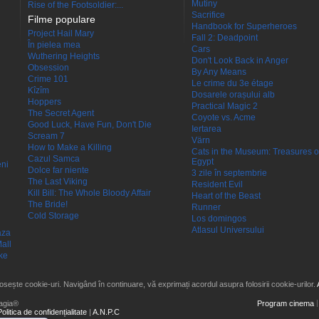
Mutiny
Rise of the Footsoldier:...
Sacrifice
Filme populare
Handbook for Superheroes
Project Hail Mary
Fall 2: Deadpoint
În pielea mea
Cars
Wuthering Heights
Don't Look Back in Anger
Obsession
By Any Means
Crime 101
Le crime du 3e étage
Kîzîm
Dosarele orașului alb
Hoppers
Practical Magic 2
The Secret Agent
Coyote vs. Acme
Good Luck, Have Fun, Don't Die
Iertarea
Scream 7
Värn
How to Make a Killing
Cats in the Museum: Treasures o
Cazul Samca
Egypt
eni
Dolce far niente
3 zile în septembrie
The Last Viking
Resident Evil
Kill Bill: The Whole Bloody Affair
Heart of the Beast
The Bride!
Runner
Cold Storage
Los domingos
Atlasul Universului
aza
all
ke
losește cookie-uri. Navigând în continuare, vă exprimați acordul asupra folosirii cookie-urilor.
agia®
Program cinema
Politica de confidențialitate
|
A.N.P.C