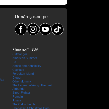
Urmăreşte-ne pe
Filme noi în SUA
Cliffhanger
American Summer
P31
Sense and Sensibility
Clayface
Forgotten Island
Digger
Sex
Other Mommy
The Legend of Aang: The Last
Airbender
Street Fighter
Remain
Jimmy
The Cat in the Hat
Ebenezer: A Christmas Carol