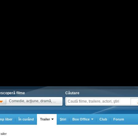
scoperă filme
Căutare
Comedie, acţiune, dramă, ...
mp liber
În curând
Trailer
Ştiri
Box Office
Club
Forum
ailer