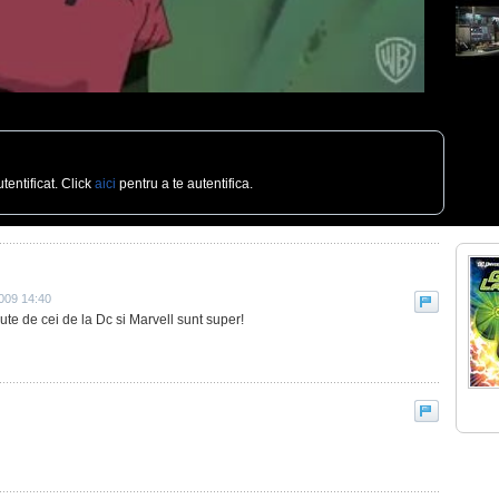
tentificat. Click
aici
pentru a te autentifica.
009 14:40
ute de cei de la Dc si Marvell sunt super!