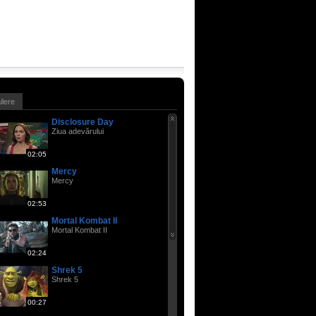
ailere
Disclosure Day
Ziua adevărului
02:05
Mercy
Mercy
02:53
Mortal Kombat II
Mortal Kombat II
02:24
Shrek 5
Shrek 5
00:27