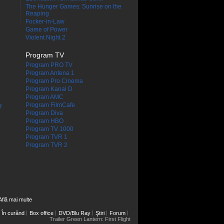
The Hunger Games: Sunrise on the
Reaping
Focker-in-Law
Game of Power
Violent Night 2
Program TV
Program PRO TV
Program Antena 1
Program Pro Cinema
Program Kanal D
Program AMC
Program FilmCafe
f
Program Diva
Program HBO
Program TV 1000
Program TVR 1
Program TVR 2
Află mai multe
În curând
Box office
DVD/Blu Ray
Ştiri
Forum
Trailer Green Lantern: First Flight