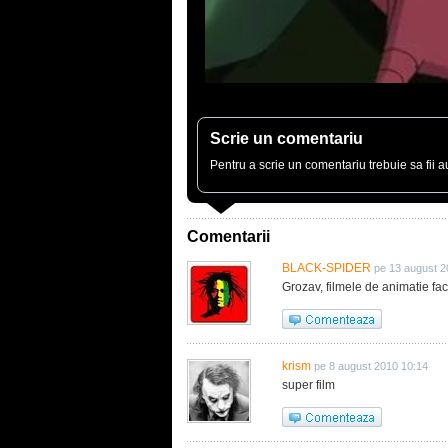
Scrie un comentariu
Pentru a scrie un comentariu trebuie sa fii au
Comentarii
BLACK-SPIDER
pe 13 august 2
Grozav, filmele de animatie fac
krism
pe 8 august 2010 10:14
super film