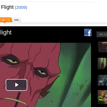
 Flight
(2009)
railer (1)
Wiki
light
Alte tr