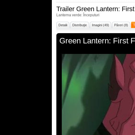
Trailer
Green Lantern: First
Lanterna verde: Începuturi
Detalii
Distribuţie
Imagini (49)
Păreri (8)
T
Green Lantern: First F