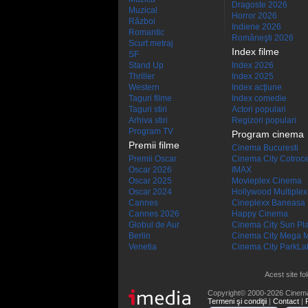
Dragoste 2026
Muzical
Horror 2026
Război
Indiene 2026
Romantic
Româneşti 2026
Scurt metraj
Index filme
SF
Stand Up
Index 2026
Thriller
Index 2025
Western
Index acţiune
Taguri filme
Index comedie
Taguri stiri
Actori populari
Arhiva stiri
Regizori populari
Program TV
Program cinema
Premii filme
Cinema Bucuresti
Premii Oscar
Cinema City Cotroc
Oscar 2026
IMAX
Oscar 2025
Movieplex Cinema
Oscar 2024
Hollywood Multiplex
Cannes
Cineplexx Baneasa
Cannes 2026
Happy Cinema
Globul de Aur
Cinema City Sun Pl
Berlin
Cinema City Mega M
Venetia
Cinema City ParkLa
Acest site fo
Copyright© 2000-2026 Cinem
Termeni şi condiţii
|
Contact
|