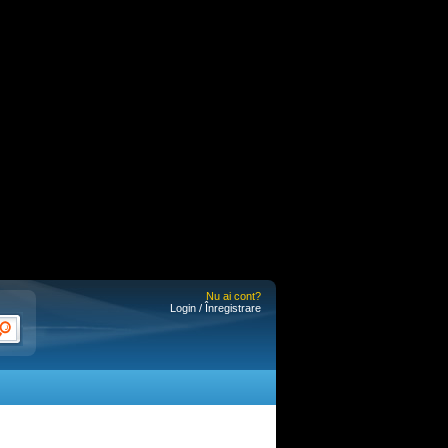
Nu ai cont?
Login / Înregistrare