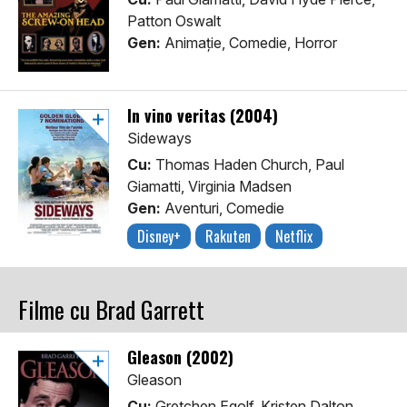
Patton Oswalt
Gen:
Animaţie, Comedie, Horror
In vino veritas (2004)
Sideways
Cu:
Thomas Haden Church, Paul
Giamatti, Virginia Madsen
Gen:
Aventuri, Comedie
Disney+
Rakuten
Netflix
Filme cu Brad Garrett
Gleason (2002)
Gleason
Cu:
Gretchen Egolf, Kristen Dalton,