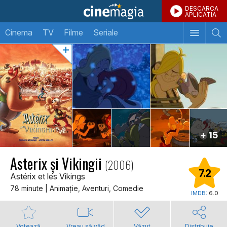
DESCARCA
APLICATIA
Cinema
TV
Filme
Seriale
+ 15
Asterix și Vikingii
(2006)
7.2
Astérix et les Vikings
78 minute | Animaţie, Aventuri, Comedie
IMDB:
6.0
Votează
Vreau să văd
Văzut
Distribuie