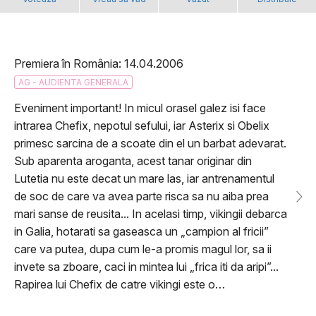
Premiera în România: 14.04.2006
AG - AUDIENTA GENERALA
Eveniment important! In micul orasel galez isi face
intrarea Chefix, nepotul sefului, iar Asterix si Obelix
primesc sarcina de a scoate din el un barbat adevarat.
Sub aparenta aroganta, acest tanar originar din
Lutetia nu este decat un mare las, iar antrenamentul
de soc de care va avea parte risca sa nu aiba prea
mari sanse de reusita... In acelasi timp, vikingii debarca
in Galia, hotarati sa gaseasca un „campion al fricii”
care va putea, dupa cum le-a promis magul lor, sa ii
invete sa zboare, caci in mintea lui „frica iti da aripi”...
Rapirea lui Chefix de catre vikingi este o…