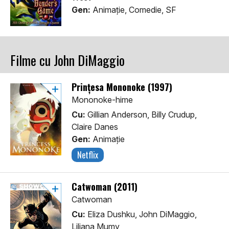
Gen:
Animaţie, Comedie, SF
Filme cu John DiMaggio
Prințesa Mononoke (1997)
Mononoke-hime
Cu:
Gillian Anderson, Billy Crudup,
Claire Danes
Gen:
Animaţie
Netflix
Catwoman (2011)
Catwoman
Cu:
Eliza Dushku, John DiMaggio,
Liliana Mumy