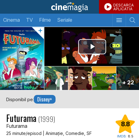
DESCARCA
APLICATIA
Cinema
TV
Filme
Seriale
+ 22
Disney+
Disponibil pe:
Futurama
(1999)
8.8
Futurama
25 minute/episod | Animaţie, Comedie, SF
IMDB:
8.5