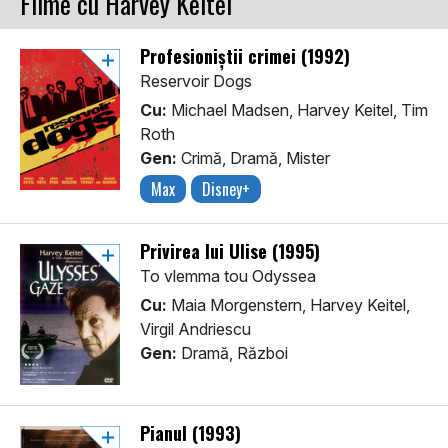
Filme cu Harvey Keitel
Profesioniștii crimei (1992)
Reservoir Dogs
Cu:
Michael Madsen, Harvey Keitel, Tim
Roth
Gen:
Crimă, Dramă, Mister
Max
Disney+
Privirea lui Ulise (1995)
To vlemma tou Odyssea
Cu:
Maia Morgenstern, Harvey Keitel,
Virgil Andriescu
Gen:
Dramă, Război
Pianul (1993)