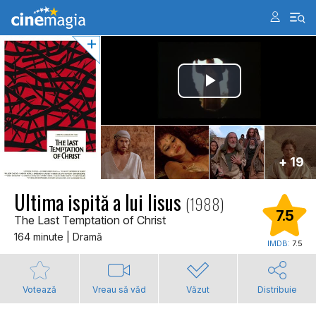
+ 19
Ultima ispită a lui Iisus
(1988)
7.5
The Last Temptation of Christ
164 minute | Dramă
IMDB:
7.5
Votează
Vreau să văd
Văzut
Distribuie