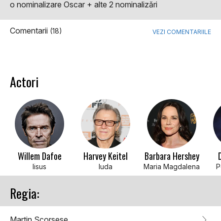
o nominalizare Oscar + alte 2 nominalizări
Comentarii
(18)
VEZI COMENTARIILE
Actori
Willem Dafoe
Harvey Keitel
Barbara Hershey
Iisus
Iuda
Maria Magdalena
P
Regia:
Martin Scorsese