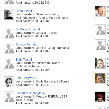
Anul naşterii
: 20.04.1940
P
Donald Wolfit
L
Locul naşterii
: Newark-on-Trent,
E
Nottinghamshire, Anglia, Marea Britanie
A
Anul naşterii
: 20.04.1902
P
Dr. Derek Bromhall
L
Locul naşterii
: Odessa, Russia
A
Anul naşterii
: 20.04.1905
P
Duncan Renaldo
L
Locul naşterii
: Oancea, Galaţi, România
H
Anul naşterii
: 20.04.1904
A
Eddy Terstall
P
Locul naşterii
: Amsterdam, Noord-
L
Holland, Netherlands
A
Anul naşterii
: 20.04.1964
P
Edie Sedgwick
L
Locul naşterii
: Santa Barbara, California
S
Anul naşterii
: 20.04.1943
A
Ekaterina Shcheglova
P
Locul naşterii
: Moscow, RSFSR, USSR
L
[now Russia]
A
Anul naşterii
: 20.04.1983
P