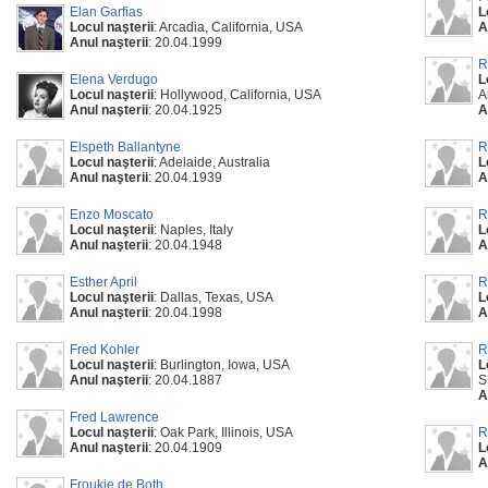
Elan Garfias
L
Locul naşterii
: Arcadia, California, USA
A
Anul naşterii
: 20.04.1999
R
Elena Verdugo
L
Locul naşterii
: Hollywood, California, USA
A
Anul naşterii
: 20.04.1925
A
Elspeth Ballantyne
R
Locul naşterii
: Adelaide, Australia
L
Anul naşterii
: 20.04.1939
A
Enzo Moscato
R
Locul naşterii
: Naples, Italy
L
Anul naşterii
: 20.04.1948
A
Esther April
R
Locul naşterii
: Dallas, Texas, USA
L
Anul naşterii
: 20.04.1998
A
Fred Kohler
R
Locul naşterii
: Burlington, Iowa, USA
L
Anul naşterii
: 20.04.1887
S
A
Fred Lawrence
Locul naşterii
: Oak Park, Illinois, USA
R
Anul naşterii
: 20.04.1909
L
A
Froukje de Both