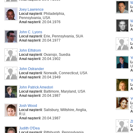
W
L
Joey Lawrence
A
Locul naşterii
: Philadelphia,
Pennsylvania, USA
W
Anul naşterii
: 20.04.1976
L
A
John C. Lyons
Locul naşterii
: Erie, Pennsylvania, SUA
Y
Anul naşterii
: 20.04.1977
L
A
John Elfstrom
Locul naşterii
: Ovansjo, Suedia
Y
Anul naşterii
: 20.04.1902
L
U
John Ostrander
A
Locul naşterii
: Norwalk, Connecticut, USA
Anul naşterii
: 20.04.1949
Y
L
John Patrick Amedori
A
Locul naşterii
: Baltimore, Maryland, USA
Anul naşterii
: 20.04.1987
Y
L
Josh Wood
C
Locul naşterii
: Salisbury, Wiltshire, Anglia,
A
R.U.
Anul naşterii
: 20.04.1987
Z
L
Judith O'Dea
A
Locul naşterii
: Pittsburgh, Pennsylvania,