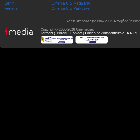
Berlin
Cinema City Mega Mall
Venetia
Cinema City ParkLake
Acest site folosește cookie-uri. Navigând în conti
Copyright© 2000-2026 Cinemagia®
Termeni şi condiţii
|
Contact
|
Politica de confidențialitate
|
A.N.P.C