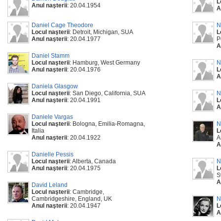
L
Anul naşterii
: 20.04.1954
A
Daniel Cage Theodore
N
Locul naşterii
: Detroit, Michigan, SUA
L
Anul naşterii
: 20.04.1977
P
A
Daniel Stamm
Locul naşterii
: Hamburg, West Germany
N
Anul naşterii
: 20.04.1976
L
A
Daniela Glasgow
Locul naşterii
: San Diego, California, SUA
N
Anul naşterii
: 20.04.1991
L
A
Daniele Vargas
Locul naşterii
: Bologna, Emilia-Romagna,
N
Italia
L
Anul naşterii
: 20.04.1922
A
A
Danielle Pessis
Locul naşterii
: Alberta, Canada
N
Anul naşterii
: 20.04.1975
L
S
A
David Leland
Locul naşterii
: Cambridge,
Cambridgeshire, England, UK
N
Anul naşterii
: 20.04.1947
L
A