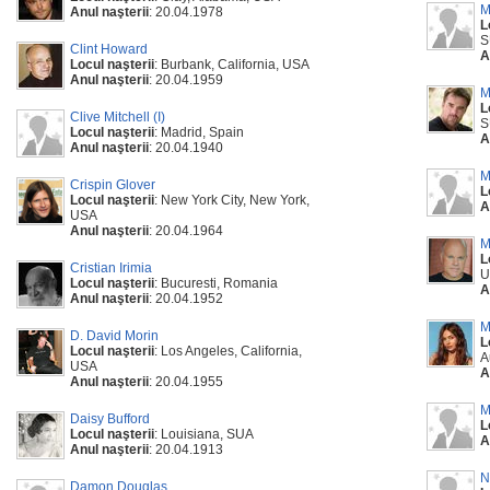
M
Anul naşterii
: 20.04.1978
L
S
Clint Howard
A
Locul naşterii
: Burbank, California, USA
Anul naşterii
: 20.04.1959
M
L
Clive Mitchell (I)
S
Locul naşterii
: Madrid, Spain
A
Anul naşterii
: 20.04.1940
M
Crispin Glover
L
Locul naşterii
: New York City, New York,
A
USA
Anul naşterii
: 20.04.1964
M
L
Cristian Irimia
U
Locul naşterii
: Bucuresti, Romania
A
Anul naşterii
: 20.04.1952
M
D. David Morin
L
Locul naşterii
: Los Angeles, California,
A
USA
A
Anul naşterii
: 20.04.1955
M
Daisy Bufford
L
Locul naşterii
: Louisiana, SUA
A
Anul naşterii
: 20.04.1913
N
Damon Douglas