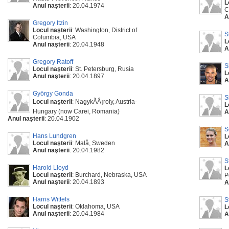
L
Anul naşterii
: 20.04.1974
C
A
Gregory Itzin
Locul naşterii
: Washington, District of
S
Columbia, USA
L
Anul naşterii
: 20.04.1948
A
Gregory Ratoff
S
Locul naşterii
: St. Petersburg, Rusia
L
Anul naşterii
: 20.04.1897
A
György Gonda
S
Locul naşterii
: NagykÃÂ¡roly, Austria-
L
Hungary (now Carei, Romania)
A
Anul naşterii
: 20.04.1902
S
Hans Lundgren
L
Locul naşterii
: Malå, Sweden
A
Anul naşterii
: 20.04.1982
S
Harold Lloyd
L
Locul naşterii
: Burchard, Nebraska, USA
P
Anul naşterii
: 20.04.1893
A
Harris Wittels
S
Locul naşterii
: Oklahoma, USA
L
Anul naşterii
: 20.04.1984
A