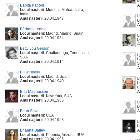
M
Babita Kapoor
A
Locul naşterii
: Mumbai, Maharashtra,
India
L
Anul naşterii
: 20.04.1947
L
A
Bárbara Lennie
Locul naşterii
: Madrid, Madrid, Spain
L
Anul naşterii
: 20.04.1984
L
A
Betty Lou Gerson
Locul naşterii
: Chattanooga, Tennessee,
L
SUA
L
Anul naşterii
: 20.04.1914
S
A
Bill Miskelly
Locul naşterii
: Madrid, Spain
L
Anul naşterii
: 20.04.1940
L
C
Billy Magnussen
A
Locul naşterii
: New York, SUA
Anul naşterii
: 20.04.1985
L
L
Brian Silver
A
Locul naşterii
: USA
Anul naşterii
: 20.04.1993
L
L
Brianna Bailey
A
Locul naşterii
: Phoenix, Arizona, SUA
Anul naşterii
: 20.04.1995