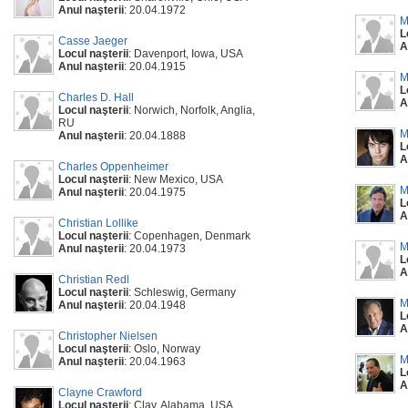
Anul naşterii
: 20.04.1972
M
L
Casse Jaeger
A
Locul naşterii
: Davenport, Iowa, USA
Anul naşterii
: 20.04.1915
M
L
Charles D. Hall
A
Locul naşterii
: Norwich, Norfolk, Anglia,
RU
M
Anul naşterii
: 20.04.1888
L
A
Charles Oppenheimer
Locul naşterii
: New Mexico, USA
M
Anul naşterii
: 20.04.1975
L
A
Christian Lollike
Locul naşterii
: Copenhagen, Denmark
M
Anul naşterii
: 20.04.1973
L
A
Christian Redl
Locul naşterii
: Schleswig, Germany
M
Anul naşterii
: 20.04.1948
L
A
Christopher Nielsen
Locul naşterii
: Oslo, Norway
M
Anul naşterii
: 20.04.1963
L
A
Clayne Crawford
Locul naşterii
: Clay, Alabama, USA