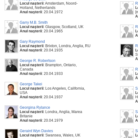
Locul naşterii
: Amsterdam, Noord-
R
Holland, Netherlands
L
Anul naşterii
: 20.04.1972
[
A
Garry M.B. Smith
Locul naşterii
: Glasgow, Scotland, UK
R
Anul naşterii
: 20.04.1965
L
A
Gary Raymond
Locul naşterii
: Brixton, Londra, Anglia, RU
R
Anul naşterii
: 20.04.1935
L
S
A
George R. Robertson
Locul naşterii
: Brampton, Ontario,
Canada
R
Anul naşterii
: 20.04.1933
L
A
George Takei
Locul naşterii
: Los Angeles, California,
S
USA
L
Anul naşterii
: 20.04.1937
H
A
Georgina Rylance
Locul naşterii
: Londra, Anglia, Marea
S
Britanie
L
Anul naşterii
: 20.04.1979
A
Geraint Wyn Davies
S
Locul naşterii
: Swansea, Wales, UK
L