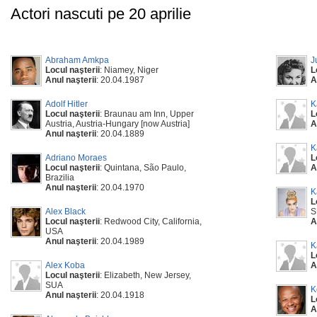
Actori nascuti pe 20 aprilie
Abraham Amkpa
J
Locul naşterii
: Niamey, Niger
L
Anul naşterii
: 20.04.1987
A
Adolf Hitler
K
Locul naşterii
: Braunau am Inn, Upper
L
Austria, Austria-Hungary [now Austria]
A
Anul naşterii
: 20.04.1889
K
Adriano Moraes
L
Locul naşterii
: Quintana, São Paulo,
A
Brazilia
Anul naşterii
: 20.04.1970
K
L
Alex Black
S
Locul naşterii
: Redwood City, California,
A
USA
Anul naşterii
: 20.04.1989
K
L
Alex Koba
A
Locul naşterii
: Elizabeth, New Jersey,
SUA
K
Anul naşterii
: 20.04.1918
L
A