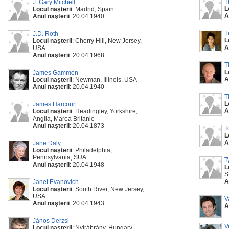
T
J. Gary Mitchell
L
Locul naşterii
: Madrid, Spain
A
Anul naşterii
: 20.04.1940
T
J.D. Roth
L
Locul naşterii
: Cherry Hill, New Jersey,
A
USA
Anul naşterii
: 20.04.1968
T
L
James Gammon
A
Locul naşterii
: Newman, Illinois, USA
Anul naşterii
: 20.04.1940
T
L
James Harcourt
A
Locul naşterii
: Headingley, Yorkshire,
Anglia, Marea Britanie
Anul naşterii
: 20.04.1873
T
L
A
Jane Daly
Locul naşterii
: Philadelphia,
Pennsylvania, SUA
T
Anul naşterii
: 20.04.1948
L
S
A
Janet Evanovich
Locul naşterii
: South River, New Jersey,
USA
V
Anul naşterii
: 20.04.1943
A
János Derzsi
V
Locul naşterii
: Nyírábrány, Hungary