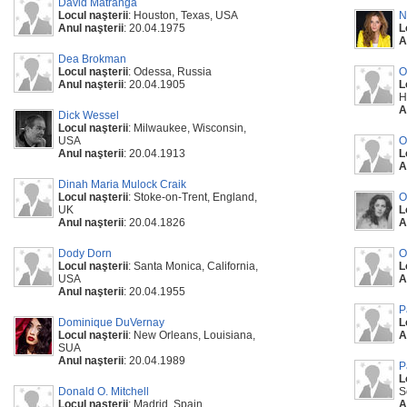
David Matranga
Locul naşterii
: Houston, Texas, USA
N
Anul naşterii
: 20.04.1975
L
A
Dea Brokman
Locul naşterii
: Odessa, Russia
O
Anul naşterii
: 20.04.1905
L
H
A
Dick Wessel
Locul naşterii
: Milwaukee, Wisconsin,
USA
O
Anul naşterii
: 20.04.1913
L
A
Dinah Maria Mulock Craik
Locul naşterii
: Stoke-on-Trent, England,
O
UK
L
Anul naşterii
: 20.04.1826
A
Dody Dorn
O
Locul naşterii
: Santa Monica, California,
L
USA
A
Anul naşterii
: 20.04.1955
P
Dominique DuVernay
L
Locul naşterii
: New Orleans, Louisiana,
A
SUA
Anul naşterii
: 20.04.1989
P
L
Donald O. Mitchell
S
Locul naşterii
: Madrid, Spain
A