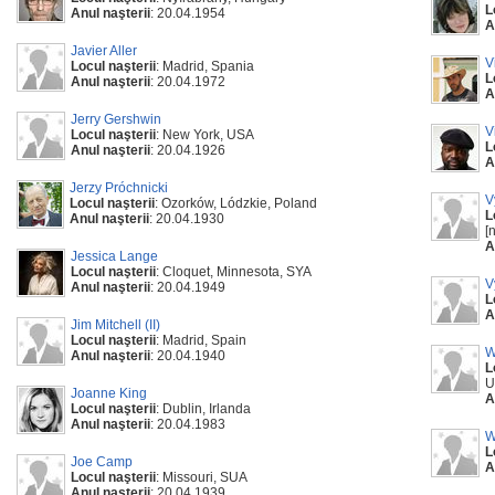
L
Anul naşterii
: 20.04.1954
A
Javier Aller
V
Locul naşterii
: Madrid, Spania
L
Anul naşterii
: 20.04.1972
A
Jerry Gershwin
V
Locul naşterii
: New York, USA
L
Anul naşterii
: 20.04.1926
A
Jerzy Próchnicki
V
Locul naşterii
: Ozorków, Lódzkie, Poland
L
Anul naşterii
: 20.04.1930
[
A
Jessica Lange
Locul naşterii
: Cloquet, Minnesota, SYA
V
Anul naşterii
: 20.04.1949
L
A
Jim Mitchell (II)
Locul naşterii
: Madrid, Spain
W
Anul naşterii
: 20.04.1940
L
U
Joanne King
A
Locul naşterii
: Dublin, Irlanda
Anul naşterii
: 20.04.1983
W
L
Joe Camp
A
Locul naşterii
: Missouri, SUA
Anul naşterii
: 20.04.1939