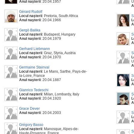
Anul naşterii
: 20.04.1957
U
A
Gérard Rudolf
Locul naşterii
: Pretoria, South Africa
S
Anul naşterii
: 20.04.1966
L
A
Gergö Balika
Locul naşterii
: Budapest, Hungary
S
Anul naşterii
: 20.04.1979
L
A
Gerhard Liebmann
Locul naşterii
: Graz, Styria, Austria
S
Anul naşterii
: 20.04.1970
L
U
A
Germaine Stainval
Locul naşterii
: Le Mans, Sarthe, Pays-de-
la-Loire, France
S
Anul naşterii
: 20.04.1887
L
A
Gianrico Tedeschi
Locul naşterii
: Milan, Lombardy, Italy
Ș
Anul naşterii
: 20.04.1920
L
A
Grace Dever
Anul naşterii
: 20.04.2003
S
L
A
Grégory Basso
Locul naşterii
: Manosque, Alpes-de-
S
Haute-Provence, France