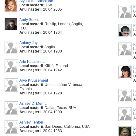
Alyssa de Boisblanc
Locul naşterii
: USA
K
Anul naşterii
: 20.04.2005
L
A
Andy Serkis
Locul naşterii
: Ruislip, Londra, Anglia,
K
R.U.
L
Anul naşterii
: 20.04.1964
A
Antony Jay
K
Locul naşterii
: Anglia
L
Anul naşterii
: 20.04.1930
U
A
Arto Paasilinna
Locul naşterii
: Kittilä, Finland
L
Anul naşterii
: 20.04.1942
L
U
Arvo Kruusement
A
Locul naşterii
: Undla, Lääne-Virumaa,
Estonia
L
Anul naşterii
: 20.04.1928
L
A
Ashley D. Merritt
Locul naşterii
: Dallas, Texas, SUA
L
Anul naşterii
: 20.04.1990
L
A
Ashley Fenton
Locul naşterii
: San Diego, California, USA
L
Anul naşterii
: 20.04.1983
L