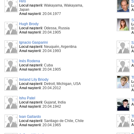
Hiro
S
Locul naşterii
: Wakayama, Wakayama,
L
Japan
A
Anul naşterii
: 20.04.1977
S
Hugh Brody
L
Locul naşterii
: Odessa, Russia
B
Anul naşterii
: 20.04.1905
A
Ignacio Gasparini
S
Locul naşterii
: Neuquén, Argentina
L
Anul naşterii
: 20.04.1993
A
Inés Rodena
T
Locul naşterii
: Cuba
A
Anul naşterii
: 20.04.1905
T
Ireland Lily Briody
L
Locul naşterii
: Detroit, Michigan, USA
U
Anul naşterii
: 20.04.2012
A
Ishu Patel
T
Locul naşterii
: Gujarat, India
A
Anul naşterii
: 20.04.1942
T
Ivan Gallardo
L
Locul naşterii
: Santiago de Chile, Chile
A
Anul naşterii
: 20.04.1965