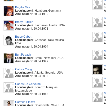
M
L
Brigitte Mira
F
Locul naşterii
: Hamburg, Germania
A
Anul naşterii
: 20.04.1910
M
Brody Hutzler
L
Locul naşterii
: Fairbanks, Alaska, USA
A
Anul naşterii
: 20.04.1971
M
Bruce Cabot
L
Locul naşterii
: Carlsbad, New Mexico,
Z
USA
A
Anul naşterii
: 20.04.1904
M
Burt Pugach
L
Locul naşterii
: Bronx, New York, SUA
A
Anul naşterii
: 20.04.1927
M
Calista Craig
A
Locul naşterii
: Atlanta, Georgia, USA
Anul naşterii
: 20.04.2011
M
L
Carlos De Carvalho
A
Locul naşterii
: Lorenzo Marques,
Mozambique
M
Anul naşterii
: 20.04.1968
L
D
Carmen Electra
A
Locul naşterii
: Sharonville, Ohio, USA