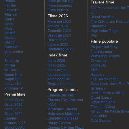
Dramă
Filme pe Blu-ray
Trailere filme
Familie
Filme româneşti
102 Minutes Inside the 
Fantastic
Filme indiene
Lion
Film noir
Filme 2026
Blood Sacrifice
Horror
Filme noi 2026
The Only Living Pickpocke
Istoric
Actiune 2026
Primetime
Mister
Comedie 2026
High Value Target
Muzică
Dragoste 2026
War
Muzical
Horror 2026
Filme populare
Război
Indiene 2026
Romantic
Project Hail Mary
Româneşti 2026
Scurt metraj
În pielea mea
Index filme
SF
Wuthering Heights
Stand Up
Index 2026
Obsession
Thriller
Index 2025
Crime 101
Western
Index acţiune
Kîzîm
Taguri filme
Index comedie
Hoppers
Taguri stiri
Actori populari
The Secret Agent
Arhiva stiri
Regizori populari
Good Luck, Have Fun, D
Program TV
Scream 7
Program cinema
How to Make a Killing
Premii filme
Cinema Bucuresti
Cazul Samca
Premii Oscar
Cinema City Cotroceni
Dolce far niente
Oscar 2026
IMAX
The Last Viking
Oscar 2025
Movieplex Cinema
Kill Bill: The Whole Blood
Oscar 2024
Hollywood Multiplex
The Bride!
Cannes
Cineplexx Baneasa
Cold Storage
Cannes 2026
Happy Cinema
Globul de Aur
Cinema City Sun Plaza