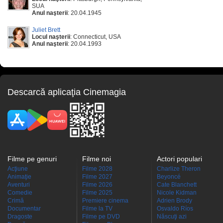
SUA
Anul naşterii
: 20.04.1945
Juliet Brett
Locul naşterii
: Connecticut, USA
Anul naşterii
: 20.04.1993
Descarcă aplicaţia Cinemagia
Filme pe genuri
Filme noi
Actori populari
Acţiune
Filme 2028
Charlize Theron
Animaţie
Filme 2027
Beyoncé
Aventuri
Filme 2026
Cate Blanchett
Comedie
Filme 2025
Nicole Kidman
Crimă
Premiere cinema
Adrien Brody
Documentar
Filme la TV
Osvaldo Ríos
Dragoste
Filme pe DVD
Născuţi azi