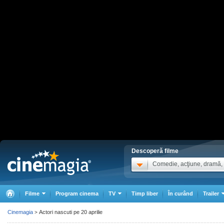
Descoperă filme
Comedie, acţiune, dramă, .
Filme
Program cinema
TV
Timp liber
În curând
Trailer
Cinemagia
Actori nascuti pe 20 aprilie
>