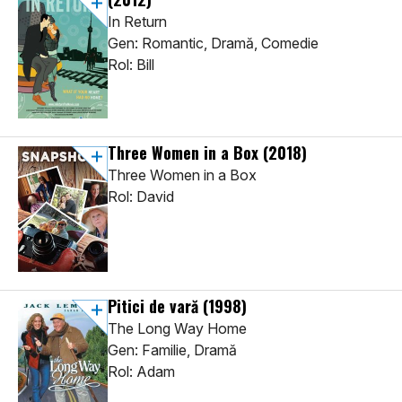
In Return
Gen: Romantic, Dramă, Comedie
Rol: Bill
Three Women in a Box
(2018)
Three Women in a Box
Rol: David
Pitici de vară
(1998)
The Long Way Home
Gen: Familie, Dramă
Rol: Adam