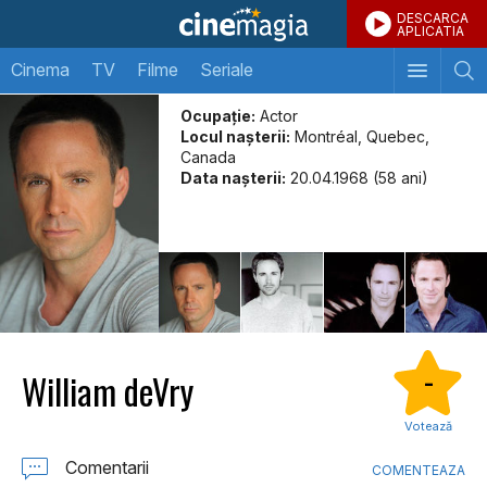
DESCARCA
APLICATIA
Cinema
TV
Filme
Seriale
Ocupație:
Actor
Locul naşterii:
Montréal, Quebec,
Canada
Data naşterii:
20.04.1968 (58 ani)
William deVry
-
Votează
Comentarii
COMENTEAZA