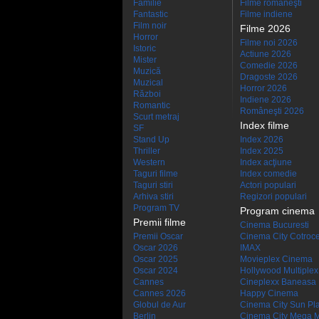
Familie
Filme româneşti
Fantastic
Filme indiene
Film noir
Filme 2026
Horror
Filme noi 2026
Istoric
Actiune 2026
Mister
Comedie 2026
Muzică
Dragoste 2026
Muzical
Horror 2026
Război
Indiene 2026
Romantic
Româneşti 2026
Scurt metraj
Index filme
SF
Stand Up
Index 2026
Thriller
Index 2025
Western
Index acţiune
Taguri filme
Index comedie
Taguri stiri
Actori populari
Arhiva stiri
Regizori populari
Program TV
Program cinema
Premii filme
Cinema Bucuresti
Premii Oscar
Cinema City Cotroc
Oscar 2026
IMAX
Oscar 2025
Movieplex Cinema
Oscar 2024
Hollywood Multiplex
Cannes
Cineplexx Baneasa
Cannes 2026
Happy Cinema
Globul de Aur
Cinema City Sun Pl
Berlin
Cinema City Mega M