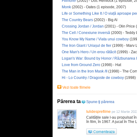
Fillmore!
(2002) - Doc Hemlock (1 episode, 2
Monk
(2002) - Oates (1 episode, 2007)
Life or Something Like It / O viață aproape pe
The Country Bears
(2002) - Big Al
Crossing Jordan / Jordan
(2001) - Olin Price 
The Cell / Conexiune inversă
(2000) - Teddy
You Know My Name / Viata unui cowboy
(199
The Iron Giant / Uriașul de fier
(1999) - Marv 
One Man's Hero / Un erou rătăcit
(1999) - Zac
Logan's War: Bound by Honor / Răzbunarea 
Love from Ground Zero
(1998) - Hat
The Man in the Iron Mask /II
(1998) - The Co
Hi - Lo Country / Dragoste de cowboy
(1998) 
Vezi toate filmele
Părerea ta
Spune-ţi părerea
Iulidesprefilme
pe 12 Martie 202
Calitățile sale l-au propulsat î
în film, în 1967. A jucat în T