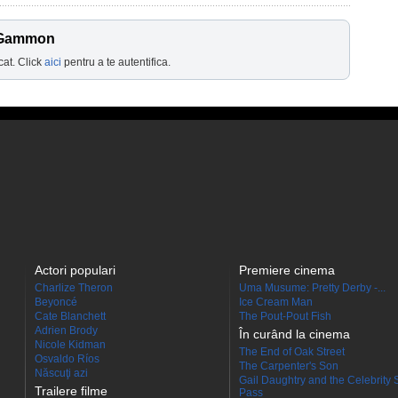
s Gammon
cat. Click
aici
pentru a te autentifica.
Actori populari
Premiere cinema
Charlize Theron
Uma Musume: Pretty Derby -...
Beyoncé
Ice Cream Man
Cate Blanchett
The Pout-Pout Fish
Adrien Brody
În curând la cinema
Nicole Kidman
The End of Oak Street
Osvaldo Ríos
The Carpenter's Son
Născuţi azi
Gail Daughtry and the Celebrity 
Trailere filme
Pass