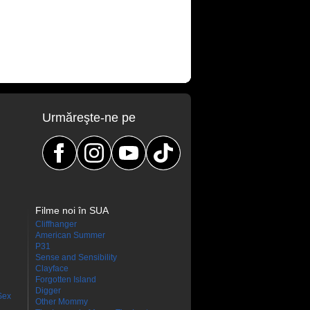
Urmăreşte-ne pe
Filme noi în SUA
Cliffhanger
American Summer
P31
Sense and Sensibility
Clayface
Forgotten Island
Digger
Sex
Other Mommy