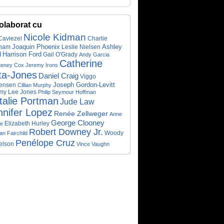
olaborat cu
Nicole Kidman
Caviezel
Charlie
Ashley
nam
Joaquin Phoenix
Leslie Nielsen
d
Harrison Ford
Gail O'Grady
Andy Garcia
Catherine
teney Cox
Jeremy Irons
ta-Jones
Daniel Craig
Viggo
Joseph Gordon-Levitt
ensen
Cillian Murphy
my Lee Jones
Philip Seymour Hoffman
talie Portman
Jude Law
nnifer Lopez
Renée Zellweger
Anne
George Clooney
Elizabeth Hurley
e
Robert Downey Jr.
Woody
n Fairchild
Penélope Cruz
elson
Vince Vaughn