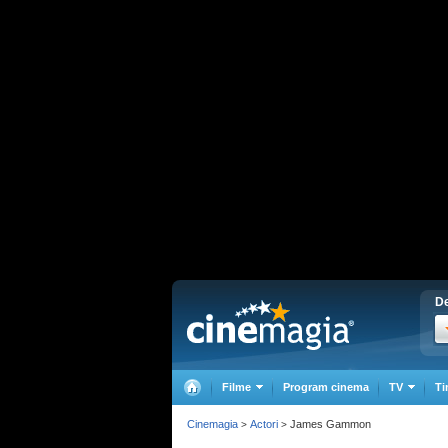
De
Filme
Program cinema
TV
Ti
Cinemagia
Actori
James Gammon
>
>