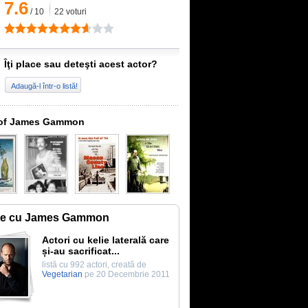
7.6
/
10
22
voturi
Îţi place sau deteşti acest actor?
Adaugă-l într-o listă!
 of James Gammon
te cu James Gammon
Actori cu kelie laterală care
și-au sacrificat...
listă cu 992 actori, creată de
Vegetarian
pe 20 Decembrie 2011