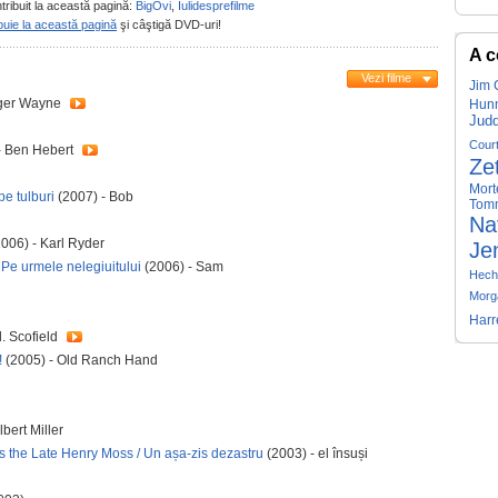
tribuit la această pagină:
BigOvi
,
Iulidesprefilme
buie la această pagină
şi câştigă DVD-uri!
A c
Vezi filme
Jim 
oger Wayne
Hun
Jud
Cour
- Ben Hebert
Ze
Mort
e tulburi
(2007) - Bob
Tom
Na
006) - Karl Ryder
Je
 Pe urmele nelegiuitului
(2006) - Sam
Hech
Morga
Harr
l. Scofield
!
(2005) - Old Ranch Hand
bert Miller
s the Late Henry Moss / Un așa-zis dezastru
(2003) - el însuși