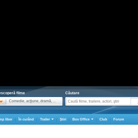
scoperă filme
Căutare
Comedie, acţiune, dramă, ...
mp liber
În curând
Trailer
Ştiri
Box Office
Club
Forum