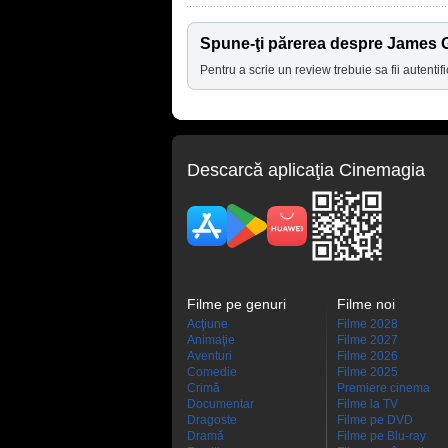
Spune-ţi părerea despre Jame
Pentru a scrie un review trebuie sa fii autentifi
Descarcă aplicaţia Cinemagia
Filme pe genuri
Filme noi
Acţiune
Filme 2028
Animaţie
Filme 2027
Aventuri
Filme 2026
Comedie
Filme 2025
Crimă
Premiere cinema
Documentar
Filme la TV
Dragoste
Filme pe DVD
Dramă
Filme pe Blu-ray