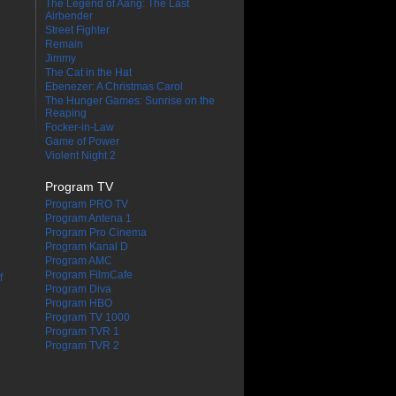
The Legend of Aang: The Last
Airbender
Street Fighter
Remain
Jimmy
The Cat in the Hat
Ebenezer: A Christmas Carol
The Hunger Games: Sunrise on the
Reaping
Focker-in-Law
Game of Power
Violent Night 2
Program TV
Program PRO TV
Program Antena 1
Program Pro Cinema
Program Kanal D
Program AMC
Program FilmCafe
f
Program Diva
Program HBO
Program TV 1000
Program TVR 1
Program TVR 2