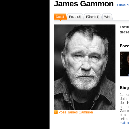
James Gammon
Filme 
Detalii
Poze (8)
Păreri (1)
Wiki
Locul
deces
Poze
Biog
James
data
de 16
supra
Gammo
Poze James Gammon
ci ca
urile 
mai mu