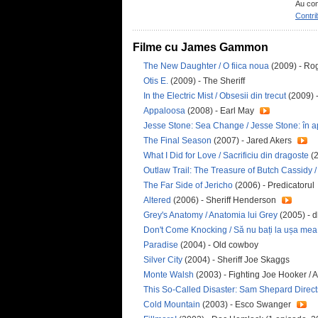
Au con
Contri
Filme cu James Gammon
The New Daughter / O fiica noua
(2009) - R
Otis E.
(2009) - The Sheriff
In the Electric Mist / Obsesii din trecut
(2009) 
Appaloosa
(2008) - Earl May
Jesse Stone: Sea Change / Jesse Stone: în ap
The Final Season
(2007) - Jared Akers
What I Did for Love / Sacrificiu din dragoste
(2
Outlaw Trail: The Treasure of Butch Cassidy /
The Far Side of Jericho
(2006) - Predicatorul
Altered
(2006) - Sheriff Henderson
Grey's Anatomy / Anatomia lui Grey
(2005) - d
Don't Come Knocking / Să nu bați la ușa mea
Paradise
(2004) - Old cowboy
Silver City
(2004) - Sheriff Joe Skaggs
Monte Walsh
(2003) - Fighting Joe Hooker / Al
This So-Called Disaster: Sam Shepard Direct
Cold Mountain
(2003) - Esco Swanger