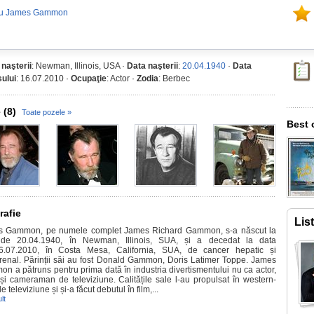
cu James Gammon
 naşterii
: Newman, Illinois, USA ·
Data naşterii
:
20.04.1940
·
Data
ului
: 16.07.2010 ·
Ocupaţie
: Actor ·
Zodia
: Berbec
 (8)
Toate pozele »
Best
rafie
Lis
 Gammon, pe numele complet James Richard Gammon, s-a născut la
 de 20.04.1940, în Newman, Illinois, SUA, și a decedat la data
.07.2010, în Costa Mesa, California, SUA, de cancer hepatic și
renal. Părinții săi au fost Donald Gammon, Doris Latimer Toppe. James
n a pătruns pentru prima dată în industria divertismentului nu ca actor,
 și cameraman de televiziune. Calitățile sale l-au propulsat în western-
de televiziune și și-a făcut debutul în film,...
lt