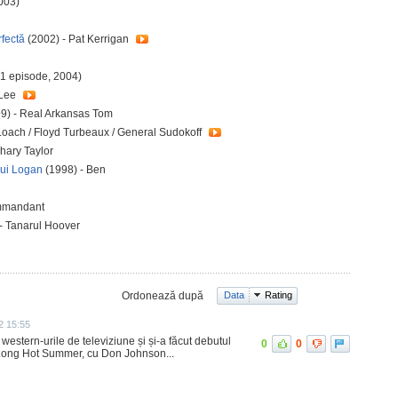
003)
rfectă
(2002) - Pat Kerrigan
(1 episode, 2004)
 Lee
9) - Real Arkansas Tom
Loach / Floyd Turbeaux / General Sudokoff
hary Taylor
lui Logan
(1998) - Ben
mmandant
- Tanarul Hoover
Ordonează după
Data
Rating
2 15:55
n western-urile de televiziune și și-a făcut debutul
0
0
he Long Hot Summer, cu Don Johnson...