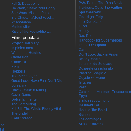
PAW Patrol: The Dino Movie
Fall 2: Deadpoint
Insidious: Out of the Further
Ha-chan, Shake Your Booty!
Spa Weekend
Star Wars: Visions Presents -...
One Night Only
Big Chicken: A Fast Food...
The Dog Stars
Phenomena
Fuori
Motherwitch
Mutiny
Rise of the Footsoldier:...
Sacrifice
Filme populare
Handbook for Superheroes
Project Hail Mary
Fall 2: Deadpoint
În pielea mea
Cars
Wuthering Heights
Don't Look Back in Anger
Obsession
By Any Means
Crime 101
Le crime du 3e étage
Kîzîm
Dosarele orașului alb
Hoppers
Practical Magic 2
The Secret Agent
Coyote vs. Acme
Good Luck, Have Fun, Don't Die
Iertarea
Scream 7
Värn
How to Make a Killing
Cats in the Museum: Treasures o
Cazul Samca
Egypt
eni
Dolce far niente
3 zile în septembrie
The Last Viking
Resident Evil
Kill Bill: The Whole Bloody Affair
Heart of the Beast
The Bride!
Runner
Cold Storage
Los domingos
Atlasul Universului
aza
all