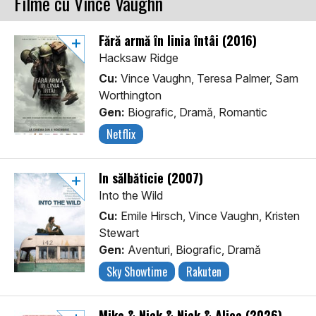
Filme cu Vince Vaughn
Fără armă în linia întâi (2016)
Hacksaw Ridge
Cu:
Vince Vaughn, Teresa Palmer, Sam
Worthington
Gen:
Biografic, Dramă, Romantic
Netflix
În sălbăticie (2007)
Into the Wild
Cu:
Emile Hirsch, Vince Vaughn, Kristen
Stewart
Gen:
Aventuri, Biografic, Dramă
Sky Showtime
Rakuten
Mike & Nick & Nick & Alice (2026)