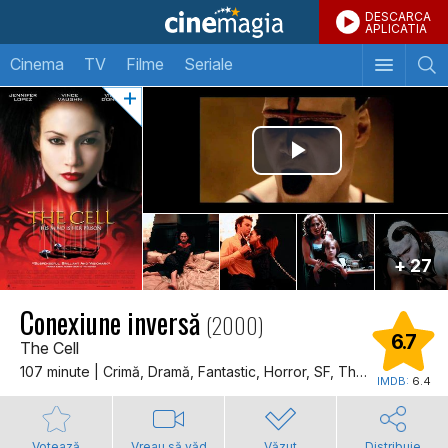
DESCARCA
APLICATIA
Cinema
TV
Filme
Seriale
+ 27
Conexiune inversă
(2000)
6.7
The Cell
107 minute | Crimă, Dramă, Fantastic, Horror, SF, Thriller
IMDB:
6.4
Votează
Vreau să văd
Văzut
Distribuie