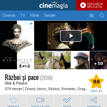
DESCARCA
APLICATIA
Cinema
TV
Filme
Seriale
+ 59
Război şi pace
(2016)
8.6
War & Peace
379 minute | Dramă, Istoric, Război, Romantic, Dragoste
IMDB:
8.1
Votează
Vreau să văd
Văzut
Distribuie