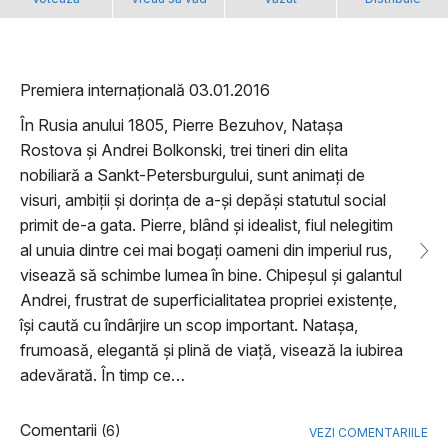
Premiera internațională 03.01.2016
În Rusia anului 1805, Pierre Bezuhov, Nataşa
Rostova şi Andrei Bolkonski, trei tineri din elita
nobiliară a Sankt-Petersburgului, sunt animaţi de
visuri, ambiţii şi dorinţa de a-şi depăşi statutul social
primit de-a gata. Pierre, blând şi idealist, fiul nelegitim
al unuia dintre cei mai bogaţi oameni din imperiul rus,
visează să schimbe lumea în bine. Chipeşul şi galantul
Andrei, frustrat de superficialitatea propriei existenţe,
îşi caută cu îndârjire un scop important. Nataşa,
frumoasă, elegantă şi plină de viaţă, visează la iubirea
adevărată. În timp ce…
Comentarii
(6)
VEZI COMENTARIILE