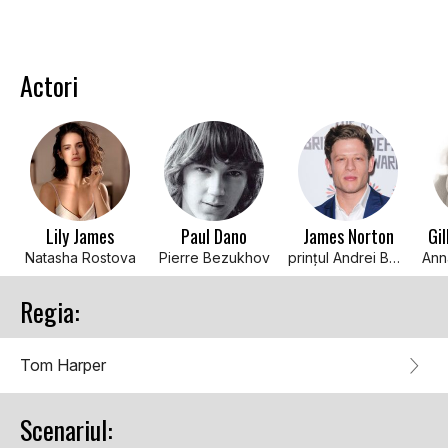
Actori
Lily James
Paul Dano
James Norton
Gi
Natasha Rostova
Pierre Bezukhov
prinţul Andrei Bolkonsky
Regia:
Tom Harper
Scenariul: