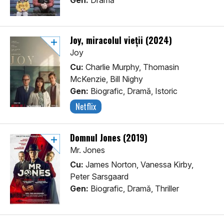
Gen:
Dramă
Joy, miracolul vieții (2024)
Joy
Cu:
Charlie Murphy, Thomasin
McKenzie, Bill Nighy
Gen:
Biografic, Dramă, Istoric
Netflix
Domnul Jones (2019)
Mr. Jones
Cu:
James Norton, Vanessa Kirby,
Peter Sarsgaard
Gen:
Biografic, Dramă, Thriller