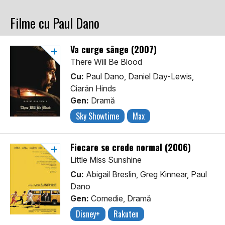
Filme cu Paul Dano
Va curge sânge (2007)
There Will Be Blood
Cu:
Paul Dano, Daniel Day-Lewis,
Ciarán Hinds
Gen:
Dramă
Sky Showtime
Max
Fiecare se crede normal (2006)
Little Miss Sunshine
Cu:
Abigail Breslin, Greg Kinnear, Paul
Dano
Gen:
Comedie, Dramă
Disney+
Rakuten