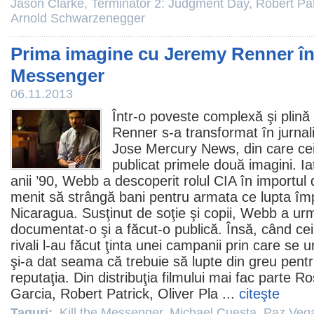
Jason Clarke
,
Terminator 2: Judgment Day
,
Robert Pat
Arnold Schwarzenegger
Prima imagine cu Jeremy Renner în th
Messenger
06.11.2013
Într-o poveste complexă şi plin
Renner
s-a transformat în jurna
Jose Mercury News, din care ce
publicat primele două imagini. Iat
anii ’90, Webb a descoperit rolul CIA în importul 
menit să strângă bani pentru armata ce lupta împo
Nicaragua. Susţinut de soţie şi copii, Webb a ur
documentat-o şi a făcut-o publică. Însă, când cei d
rivali l-au făcut ţinta unei campanii prin care se
şi-a dat seama că trebuie să lupte din greu pentru
reputaţia. Din distribuţia filmului mai fac parte
Ro
Garcia
,
Robert Patrick
,
Oliver Pla
...
citeşte
Taguri:
Kill the Messenger
,
Michael Cuesta
,
Paz Veg