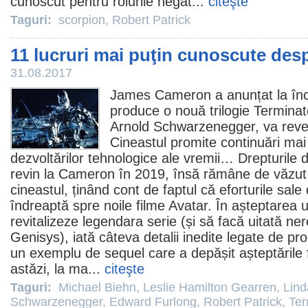
cunoscut pentru rolurile negat...
citeşte
Taguri:
scorpion
,
Robert Patrick
11 lucruri mai puţin cunoscute des
31.08.2017
James Cameron
a anunțat la înc
produce o nouă trilogie Terminato
Arnold Schwarzenegger
, va reve
Cineastul promite continuări mai
dezvoltărilor tehnologice ale vremii… Drepturile d
revin la Cameron în 2019, însă rămâne de văzut
cineastul, ținând cont de faptul că eforturile sal
îndreaptă spre noile
filme
Avatar
. În așteptarea 
revitalizeze legendara serie (și să facă uitată ner
Genisys
), iată câteva detalii inedite legate de pr
un exemplu de sequel care a depășit așteptările f
astăzi, la ma...
citeşte
Taguri:
Michael Biehn
,
Leslie Hamilton Gearren
,
Lind
Schwarzenegger
,
Edward Furlong
,
Robert Patrick
,
Ter