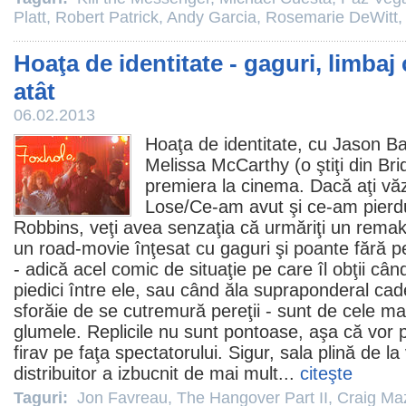
Platt
,
Robert Patrick
,
Andy Garcia
,
Rosemarie DeWitt
Hoaţa de identitate - gaguri, limbaj 
atât
06.02.2013
Hoaţa de identitate
, cu
Jason B
Melissa McCarthy
(o ştiţi din
Bri
premiera la
cinema
. Dacă aţi vă
Lose/
Ce-am avut şi ce-am pierd
Robbins, veţi avea senzaţia că urmăriţi un rema
un road-movie înţesat cu gaguri şi poante fără 
- adică acel comic de situaţie pe care îl obţii cân
piedici între ele, sau când ăla supraponderal cad
sforăie de se cutremură pereţii - sunt de cele mai
glumele. Replicile nu sunt pontoase, aşa că vor
firav pe faţa spectatorului. Sigur, sala plină de l
distribuitor a izbucnit de mai mult...
citeşte
Taguri:
Jon Favreau
,
The Hangover Part II
,
Craig Ma