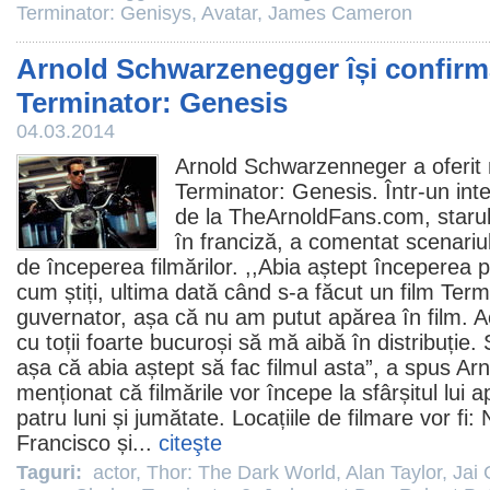
Terminator: Genisys
,
Avatar
,
James Cameron
Arnold Schwarzenegger își confirmă
Terminator: Genesis
04.03.2014
Arnold Schwarzenneger a oferit n
Terminator: Genesis
. Într-un in
de la TheArnoldFans.com, starul
în franciză, a comentat scenariul ș
de începerea filmărilor. ,,Abia aștept începerea 
cum știți, ultima dată când s-a făcut un
film
Termi
guvernator, așa că nu am putut apărea în film. 
cu toții foarte bucuroși să mă aibă în distribuție.
așa că abia aștept să fac
filmul
asta”, a spus Arn
menționat că filmările vor începe la sfârșitul lui ap
patru luni și jumătate. Locațiile de filmare vor f
Francisco și...
citeşte
Taguri:
actor
,
Thor: The Dark World
,
Alan Taylor
,
Jai 