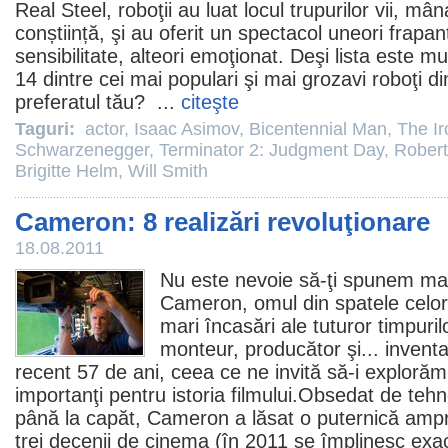
Real Steel
, roboţii au luat locul trupurilor vii, m
conștiință, şi au oferit un spectacol uneori frapant
sensibilitate, alteori emoţionat. Deşi lista este m
14 dintre cei mai populari şi mai grozavi roboţi d
preferatul tău? ...
citeşte
Taguri:
actor
,
Isaac Asimov
,
Bicentennial Man
,
The Ir
Schwarzenegger
,
Terminator 2: Judgment Day
,
Robert
Brigitte Helm
,
Will Smith
Cameron: 8 realizări revoluţionare
18.08.2011
Nu este nevoie să-ţi spunem ma
Cameron
, omul din spatele cel
mari încasări ale tuturor timpuril
monteur, producător şi... invent
recent 57 de ani, ceea ce ne invită să-i explorăm 
importanţi pentru istoria filmului.Obsedat de tehno
până la capăt, Cameron a lăsat o puternică ampr
trei decenii de
cinema
(în
2011
se împlinesc exac