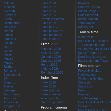
Acţiune
Filme 2028
Beyoncé
Animaţie
Filme 2027
Charlize Theron
Aventuri
Filme 2026
Adrien Brody
Comedie
Filme 2025
Cate Blanchett
Crimă
Premiere cinema
Nicole Kidman
Documentar
Filme la TV
John Wayne
Dragoste
Filme pe DVD
Născuţi azi
Dramă
Filme pe Blu-ray
Trailere filme
Familie
Filme româneşti
Motherwitch
Fantastic
Filme indiene
Rise of the Footsoldier:..
Film noir
Filme 2026
The Girl in the River
Horror
Filme noi 2026
Virginia Woolf's Night &
Istoric
Actiune 2026
Super Troopers 3
Mister
Comedie 2026
Don't Say Good Luck
Muzică
Dragoste 2026
Bad Lieutenant: Tokyo
Muzical
Horror 2026
Filme populare
Război
Indiene 2026
Romantic
Project Hail Mary
Româneşti 2026
Scurt metraj
În pielea mea
Index filme
SF
Wuthering Heights
Stand Up
Index 2026
Obsession
Thriller
Index 2025
Crime 101
Western
Index acţiune
Kîzîm
Taguri filme
Index comedie
Hoppers
Taguri stiri
Actori populari
The Secret Agent
Arhiva stiri
Regizori populari
Good Luck, Have Fun, D
Program TV
Scream 7
Program cinema
How to Make a Killing