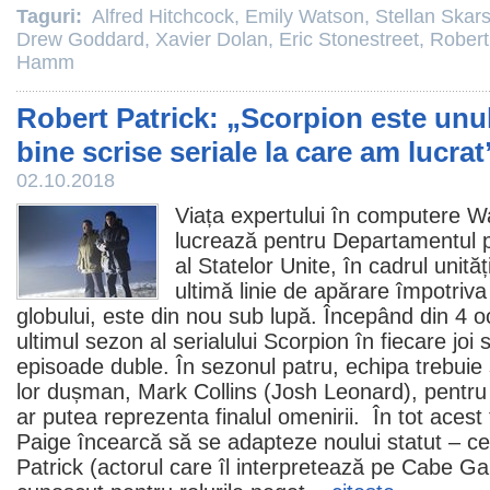
Taguri:
Alfred Hitchcock
,
Emily Watson
,
Stellan Skar
Drew Goddard
,
Xavier Dolan
,
Eric Stonestreet
,
Robert
Hamm
Robert Patrick: „Scorpion este unul
bine scrise seriale la care am lucrat
02.10.2018
Viața expertului în computere Wa
lucrează pentru Departamentul p
al Statelor Unite, în cadrul unităț
ultimă linie de apărare împotriva 
globului, este din nou sub lupă. Începând din 4
ultimul sezon al serialului Scorpion în fiecare joi
episoade duble. În sezonul patru, echipa trebuie
lor dușman, Mark Collins (Josh Leonard), pentru 
ar putea reprezenta finalul omenirii. În tot acest 
Paige încearcă să se adapteze noului statut – ce
Patrick
(actorul care îl interpretează pe Cabe Gal