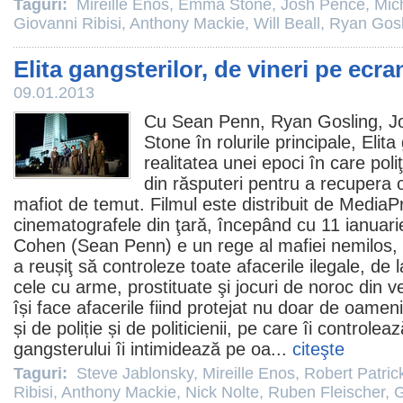
Taguri:
Mireille Enos
,
Emma Stone
,
Josh Pence
,
Mic
Giovanni Ribisi
,
Anthony Mackie
,
Will Beall
,
Ryan Gosl
Elita gangsterilor, de vineri pe ecra
09.01.2013
Cu
Sean Penn
,
Ryan Gosling
,
J
Stone
în rolurile principale,
Elita
realitatea unei epoci în care poli
din răsputeri pentru a recupera o
mafiot de temut.
Filmul
este distribuit de MediaPr
cinematografele din ţară, începând cu 11 ianuar
Cohen (Sean Penn) e un rege al mafiei nemilos, 
a reușiţ să controleze toate afacerile ilegale, de 
cele cu arme, prostituate şi jocuri de noroc din 
își face afacerile fiind protejat nu doar de oameni
și de poliție și de politicienii, pe care îi controle
gangsterului îi intimidează pe oa...
citeşte
Taguri:
Steve Jablonsky
,
Mireille Enos
,
Robert Patric
Ribisi
,
Anthony Mackie
,
Nick Nolte
,
Ruben Fleischer
,
G