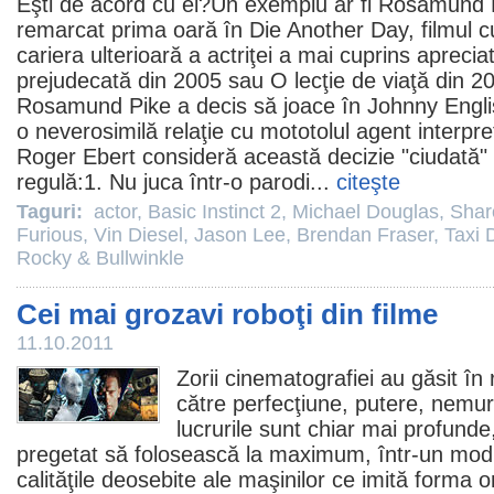
Eşti de acord cu el?Un exemplu ar fi
Rosamund 
remarcat prima oară în
Die Another Day
,
filmul
c
cariera ulterioară a actriţei a mai cuprins aprecia
prejudecată din 2005 sau
O lecţie de viaţă
din
2
Rosamund Pike a decis să joace în
Johnny Engl
o neverosimilă relaţie cu mototolul agent interpr
Roger Ebert consideră această decizie "ciudată" 
regulă:1. Nu juca într-o parodi...
citeşte
Taguri:
actor
,
Basic Instinct 2
,
Michael Douglas
,
Shar
Furious
,
Vin Diesel
,
Jason Lee
,
Brendan Fraser
,
Taxi 
Rocky & Bullwinkle
Cei mai grozavi roboţi din filme
11.10.2011
Zorii cinematografiei au găsit în 
către perfecţiune, putere, nemur
lucrurile sunt chiar mai profund
pregetat să folosească la maximum, într-un mod 
calităţile deosebite ale maşinilor ce imită forma 