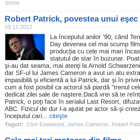
Stone
Robert Patrick, povestea unui eşec
05.11.2012
La începutul anilor '90, când T
Day devenea cel mai scump
film
producţia cu cele mai mari încas
statutul de star în buzunar. Poat
şi-au dat seama, mai atenţi la Arnold Schwarzen
dar SF-ul lui
James Cameron
a avut un atu extra
impasibilă şi eficientă a lui Patrick, dar şi în priv
cum a fost posibil ca actorul să piardă "trenul cele
dedicat zilei sale de naştere.Dacă vrei să te reîn
Patrick, o poţi face în serialul Last Resort, difu
ABC. Fizicul de dur l-a ajutat pe actor să-şi cree
începutul cari...
citeşte
Taguri:
Clint Eastwood
,
James Cameron
,
Robert Patr