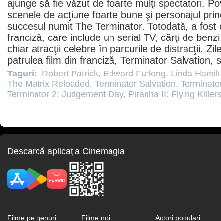
ajunge să fie văzut de foarte mulţi spectatori. P
scenele de acţiune foarte bune şi personajul prin
succesul numit
The Terminator
. Totodată, a fost
franciză, care include un serial TV, cărţi de benzi
chiar atracţii celebre în parcurile de distracţii. Zil
patrulea
film
din franciză,
Terminator Salvation
, 
Taguri:
Robert Patrick
,
Edward Furlong
,
Linda Hamil
The Matrix Reloaded
,
Terminator Salvation
,
Terminator
Terminator 2: Judgement Day
,
Piranha II: Flying Killer
Descarcă aplicaţia Cinemagia
Filme pe genuri
Filme noi
Actori populari