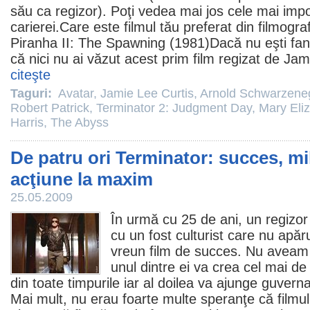
său ca regizor). Poţi vedea mai jos cele mai im
carierei.Care este
filmul
tău preferat din filmogr
Piranha II:
The Spawning
(1981)Dacă nu eşti fan
că nici nu ai văzut acest prim
film
regizat de Jame
citeşte
Taguri:
Avatar
,
Jamie Lee Curtis
,
Arnold Schwarzene
Robert Patrick
,
Terminator 2: Judgment Day
,
Mary Eli
Harris
,
The Abyss
De patru ori Terminator: succes, mil
acţiune la maxim
25.05.2009
În urmă cu 25 de ani, un regizor 
cu un fost culturist care nu apăr
vreun
film
de succes. Nu aveam 
unul dintre ei va crea cel mai de
din toate timpurile iar al doilea va ajunge guvernat
Mai mult, nu erau foarte multe speranţe că
filmul