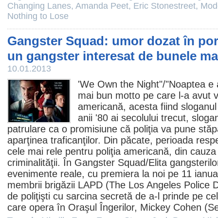
Changing Lanes
,
Amanda Peet
,
Eric Stonestreet
,
Mod
Nothing to Lose
Gangster Squad: umor dozat în porţi
un gangster interesat de bunele ma
10.01.2013
'We Own the Night"/"Noaptea e a
mai bun motto pe care l-a avut v
americană, acesta fiind sloganul
anii '80 ai secolului trecut, slog
patrulare ca o promisiune că poliţia va pune stă
aparţinea traficanţilor. Din păcate, perioada resp
cele mai rele pentru poliţia americană, din cauza
criminalităţii. În Gangster Squad/
Elita gangsterilo
evenimente reale, cu premiera la noi pe 11 ianua
membrii brigăzii LAPD (The Los Angeles Police 
de poliţişti cu sarcina secretă de a-l prinde pe ce
care opera în Oraşul Îngerilor, Mickey Cohen (
S