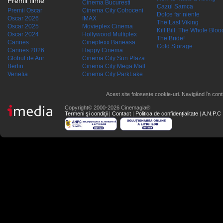
Premii filme
Cinema Bucuresti
Cazul Samca
Premii Oscar
Cinema City Cotroceni
Dolce far niente
Oscar 2026
IMAX
The Last Viking
Oscar 2025
Movieplex Cinema
Kill Bill: The Whole Blood
Oscar 2024
Hollywood Multiplex
The Bride!
Cannes
Cineplexx Baneasa
Cold Storage
Cannes 2026
Happy Cinema
Globul de Aur
Cinema City Sun Plaza
Berlin
Cinema City Mega Mall
Venetia
Cinema City ParkLake
Acest site folosește cookie-uri. Navigând în conti
Copyright© 2000-2026 Cinemagia®
Termeni şi condiţii
|
Contact
|
Politica de confidențialitate
|
A.N.P.C