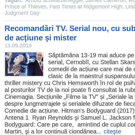
Taguri:
Arnold Schwarzenegger
,
James Cameron
,
Ro
Prince of Thieves
,
Fast Times at Ridgemont High
,
Lin
Judgment Day
Recomandări TV. Serial nou, cu sub
de acțiune și mister
13.05.2019
Săptămâna 13-19 mai aduce pe 
serial,
Cernobîl
, cu
Stellan Skar
comedii de acțiune care mai de 
clasic de la maestrul suspansulu
thriller mistery cu
Chris Hemsworth
în rol de psi
al posturilor TV de la noi poate fi consultat
la rub
Cinemagia. Secțiunile „
Filme la TV
” și „
Seriale la
despre lungmetrajele și serialele difuzate de fie
Comedie
de acțiune. Hitman's Bodyguard (2017) 
Antena 1
Ryan Reynolds
şi
Samuel L. Jackson
f
Bodyguard: Care pe care
, amintind de cuplul c
Martin, şi a lor continuă ciondănea...
citeşte