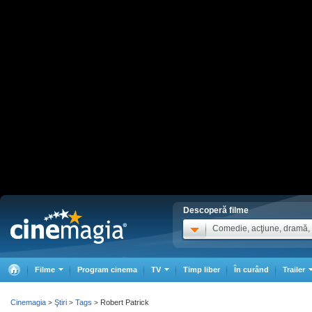
Descoperă filme
Comedie, acţiune, dramă, .
Filme
Program cinema
TV
Timp liber
În curând
Trailer
Cinemagia
Ştiri
Tags
Robert Patrick
>
>
>