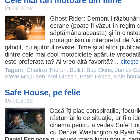
Cele mai tari motoare din filme
21.02.2012
Ghost Rider: Demonul răzbunări
ecrane (poate fi văzut în regim
săptămâna aceasta) şi în cinstea
protagonistului interpretat de
Ni
gândit, cu ajutorul revistei Time şi al altor publica
dintre cele mai cool motociclete apărute vreoda
este preferata ta? Ai vreo altă favorită?...
citeşte
Taguri:
Charlize Theron
,
Bullitt
,
Bud Ekins
,
James Ga
Steve McQueen
,
Mel Gibson
,
Peter Fonda
,
Safe hous
Safe House, pe felie
15.02.2012
Dacă îţi plac conspiraţiile, focuri
răsturnările de situaţie, ar fi o id
cinema
pentru a vedea Safe Ho
cu
Denzel Washington
şi
Ryan R
Daniel Espinosa
nu aduce mare lucru nou şi cam