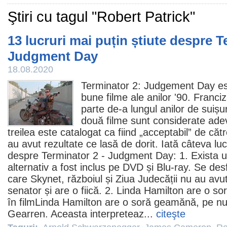
Ştiri cu tagul "Robert Patrick"
13 lucruri mai puțin știute despre T
Judgment Day
18.08.2020
Terminator 2: Judgement Day est
bune
filme
ale anilor '90. Franci
parte de-a lungul anilor de suișu
două filme sunt considerate adev
treilea este catalogat ca fiind „acceptabil” de către
au avut rezultate ce lasă de dorit. Iată câteva luc
despre Terminator 2 - Judgment Day: 1. Exista un 
alternativ a fost inclus pe DVD și Blu-ray. Se de
care Skynet, războiul și Ziua Judecății nu au avu
senator și are o fiică. 2.
Linda Hamilton
are o so
în
film
Linda Hamilton are o soră geamănă, pe nu
Gearren. Aceasta interpreteaz...
citeşte