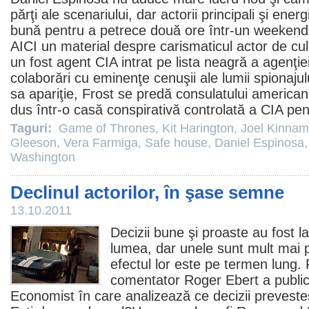
părţi ale scenariului, dar actorii principali şi ener
bună pentru a petrece două ore într-un weekend
AICI un material despre carismaticul actor de cul
un fost agent CIA intrat pe lista neagră a agenţi
colaborări cu eminenţe cenuşii ale lumii spionajulu
sa apariţie, Frost se predă consulatului america
dus într-o casă conspirativă controlată a CIA pen
Taguri:
Game of Thrones
,
Kit Harington
,
Joel Kinna
Gleeson
,
Vera Farmiga
,
Safe house
,
Daniel Espinosa
Washington
Declinul actorilor, în şase semne
13.10.2011
Decizii bune şi proaste au fost 
lumea, dar unele sunt mult mai pr
efectul lor este pe termen lung. R
comentator
Roger Ebert
a public
Economist în care analizează ce decizii prevestes