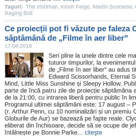
Taguri:
The Irishman
,
Kevin Feige
,
Martin Scorsese
,
Raging Bull
Ce proiecții pot fi văzute pe faleza 
săptămână de „Filme în aer liber”
17.08.2018
Seri pline la unele dintre cele m
tuturor timpurilor, la evenimentu
de „Filme în aer liber” au adus ti
Edward Scissorhands, Eternal S
Mind, Little Miss Sunshine și Sleepy Hollow. Pub
parte de încă patru zile de proiecție săptămâna
de la 21:00, cu intrarea liberă pentru public în limi
Programul ultimei săptămâni este: 17 august – P
(r. Arthur Penn, cu 10 nominalizări și un
premiu
Globurile de Aur) se bazează pe fapte reale. Cly
eliberat din închisoare, decide să se ocupe de jef
întâlnește pe Bonnie Parke...
citeşte