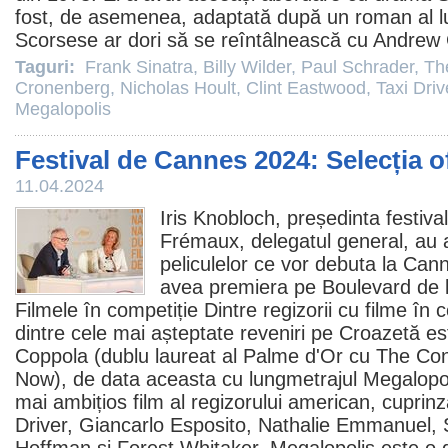
fost, de asemenea, adaptată după un roman al lu
Scorsese ar dori să se reîntâlnească cu
Andrew
Taguri:
Frank Sinatra
,
Billy Wilder
,
Paul Schrader
,
Th
Cronenberg
,
Nicholas Hoult
,
Clint Eastwood
,
Taxi Driv
Megalopolis
Festival de Cannes 2024: Selecția of
11.04.2024
Iris Knobloch, președinta festival
Frémaux, delegatul general, au an
peliculelor ce vor debuta la Can
avea premiera pe Boulevard de l
Filmele
în competiție Dintre regizorii cu
filme
în c
dintre cele mai așteptate reveniri pe Croazetă es
Coppola (dublu laureat al Palme d'Or cu
The Con
Now
), de data aceasta cu lungmetrajul
Megalopo
mai ambițios film
al regizorului american, cuprin
Driver
,
Giancarlo Esposito
,
Nathalie Emmanuel
,