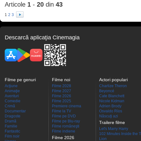
Articole
1
-
20
din
43
1
2
3
Descarcă aplicaţia Cinemagia
Filme pe genuri
Filme noi
Actori populari
Acţiune
Filme 2028
Charlize Theron
Animaţie
Filme 2027
Beyoncé
Aventuri
Filme 2026
Cate Blanchett
Comedie
Filme 2025
Nicole Kidman
Crimă
Premiere cinema
Adrien Brody
Documentar
Filme la TV
Osvaldo Ríos
Dragoste
Filme pe DVD
Născuţi azi
Dramă
Filme pe Blu-ray
Trailere filme
Familie
Filme româneşti
Let's Marry Harry
Fantastic
Filme indiene
102 Minutes Inside the 
Film noir
Filme 2026
Lion