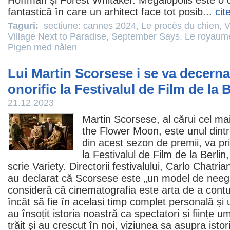
Hoffman
și
Forest Whitaker
. Megalopolis este o d
fantastică în care un arhitect face tot posib...
cit
Taguri:
sectiune: cannes 2024
,
Le procès du chien
,
V
Village Next to Paradise
,
September Says
,
Le royaum
Pigen med nålen
Lui Martin Scorsese i se va decern
onorific la Festivalul de Film de la 
21.12.2023
Martin Scorsese
, al cărui cel m
the Flower Moon
, este unul dint
din acest sezon de
premii
, va pr
la Festivalul de
Film
de la Berlin
scrie Variety. Directorii festivalului, Carlo Chatr
au declarat că Scorsese este „un model de neega
consideră că cinematografia este arta de a contu
încât să fie în același timp complet personală și
au însoțit istoria noastră ca spectatori și ființe 
trăit și au crescut în noi, viziunea sa asupra istor