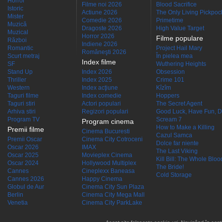
Horror
Filme noi 2026
Blood Sacrifice
Istoric
Actiune 2026
The Only Living Pickpocke
Mister
Comedie 2026
Primetime
Muzică
Dragoste 2026
High Value Target
Muzical
Horror 2026
Filme populare
Război
Indiene 2026
Romantic
Project Hail Mary
Româneşti 2026
Scurt metraj
În pielea mea
Index filme
SF
Wuthering Heights
Stand Up
Index 2026
Obsession
Thriller
Index 2025
Crime 101
Western
Index acţiune
Kîzîm
Taguri filme
Index comedie
Hoppers
Taguri stiri
Actori populari
The Secret Agent
Arhiva stiri
Regizori populari
Good Luck, Have Fun, D
Program TV
Scream 7
Program cinema
How to Make a Killing
Premii filme
Cinema Bucuresti
Cazul Samca
Premii Oscar
Cinema City Cotroceni
Dolce far niente
Oscar 2026
IMAX
The Last Viking
Oscar 2025
Movieplex Cinema
Kill Bill: The Whole Blood
Oscar 2024
Hollywood Multiplex
The Bride!
Cannes
Cineplexx Baneasa
Cold Storage
Cannes 2026
Happy Cinema
Globul de Aur
Cinema City Sun Plaza
Berlin
Cinema City Mega Mall
Venetia
Cinema City ParkLake