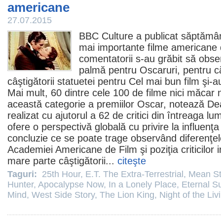
americane
27.07.2015
BBC Culture a publicat săptămân
mai importante
filme
americane di
comentatorii s-au grăbit să obse
palmă pentru Oscaruri, pentru c
câştigătorii statuetei pentru Cel mai bun
film
şi-au
Mai mult, 60 dintre cele 100 de filme nici măcar 
această categorie a premiilor
Oscar
, notează De
realizat cu ajutorul a 62 de critici din întreaga l
ofere o perspectivă globală cu privire la influenţ
concluzie ce se poate trage observând diferenţele
Academiei Americane de
Film
şi poziţia criticilor
mare parte câştigătorii...
citeşte
Taguri:
25th Hour
,
E.T. The Extra-Terrestrial
,
Mean St
Hunter
,
Apocalypse Now
,
In a Lonely Place
,
Eternal S
Mind
,
West Side Story
,
The Lion King
,
Night of the Li