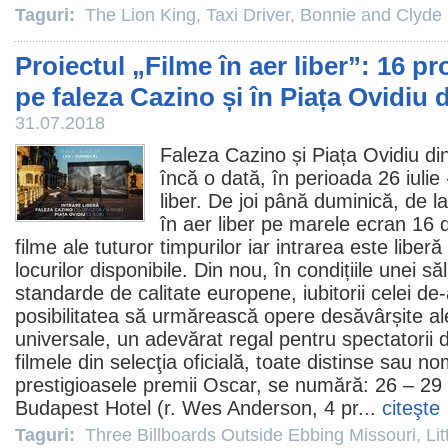
Taguri:
The Lion King
,
Taxi Driver
,
Bonnie and Clyde
Proiectul „Filme în aer liber”: 16 pr
pe faleza Cazino și în Piața Ovidiu
31.07.2018
Faleza Cazino și Piața Ovidiu d
încă o dată, în perioada 26 iuli
liber. De joi până duminică, de la
în aer liber pe marele ecran 16 
filme ale tuturor timpurilor iar intrarea este liberă
locurilor disponibile. Din nou, în condițiile unei să
standarde de calitate europene, iubitorii celei de
posibilitatea să urmărească opere desăvârșite al
universale, un adevărat regal pentru spectatorii d
filmele
din selecţia oficială, toate distinse sau no
prestigioasele
premii
Oscar
, se numără: 26 – 29 
Budapest Hotel
(r. Wes Anderson, 4
pr
...
citeşte
Taguri:
Three Billboards Outside Ebbing Missouri
,
Li