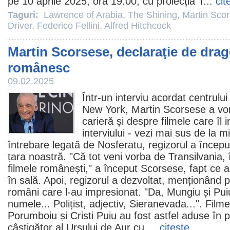
pe 10 aprile 2025, ora 19:00, cu proiecția
T
...
cit
Taguri:
Lawrence of Arabia
,
The Shining
,
Martin Sco
Driver
,
Federico Fellini
,
Alfred Hitchcock
Martin Scorsese, declaraţie de drag
românesc
09.02.2025
Într-un interviu acordat centrului
New York,
Martin Scorsese
a vor
carieră și despre
filmele
care îl i
interviului - vezi mai sus de la m
întrebare legată de
Nosferatu
, regizorul a încep
țara noastră. "Că tot veni vorba de Transilvania, 
filmele
românești," a început Scorsese, fapt ce 
în sală. Apoi, regizorul a dezvoltat, menționând pe
români care l-au impresionat. "Da, Mungiu și Puiu
numele...
Polițist, adjectiv
,
Sieranevada
...".
Filme
Porumboiu
și
Cristi Puiu
au fost astfel aduse în 
câștigător al Ursului de Aur cu ...
citeşte