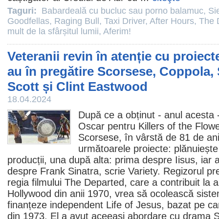
Taguri:
Babardeală cu bucluc sau porno balamuc
,
Si
Goodfellas
,
Raging Bull
,
Taxi Driver
,
After Hours
,
The 
mult de la sfârșitul lumii
,
Aferim!
Veteranii revin în atenție cu proiect
au în pregătire Scorsese, Coppola, 
Scott și Clint Eastwood
18.04.2024
După ce a obținut - anul acesta -
Oscar
pentru Killers of the Flow
Scorsese
, în vârstă de 81 de ani
următoarele proiecte: plănuiește
producții, una după alta: prima despre Iisus, iar
despre
Frank Sinatra
, scrie Variety. Regizorul p
regia filmului The Departed, care a contribuit la a
Hollywood din anii 1970, vrea să ocolească sistem
finanțeze independent Life of Jesus, bazat pe c
din 1973. El a avut aceeași abordare cu drama S