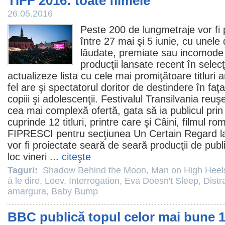
TIFF 2016: toate filmele
26.05.2016
Peste 200 de lungmetraje vor fi 
între 27 mai şi 5 iunie, cu unele 
lăudate, premiate sau incomode 
producţii lansate recent în selecţi
actualizeze lista cu cele mai promiţătoare titluri 
fel are şi spectatorul doritor de destindere în faţ
copiii şi adolescenţii. Festivalul Transilvania reuş
cea mai complexă ofertă, gata să ia publicul prin
cuprinde 12 titluri, printre care şi
Câini
,
filmul
rom
FIPRESCI pentru secţiunea Un Certain Regard la 
vor fi proiectate seară de seară producţii de publ
loc vineri ...
citeşte
Taguri:
Shadow Behind the Moon
,
Man on High Heel
à le dire
,
Loev
,
Interrogation
,
Eva Doesn't Sleep
,
Distr
amargura
,
Baby Bump
BBC publică topul celor mai bune 1