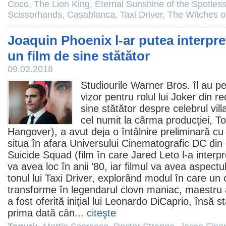
Coco
,
The Lion King
,
Eternal Sunshine of the Spotles
Scissorhands
,
Casablanca
,
Taxi Driver
,
The Witches o
Joaquin Phoenix l-ar putea interpret
un film de sine stătător
09.02.2018
Studiourile Warner Bros. îl au p
vizor pentru rolul lui Joker din 
sine stătător despre celebrul vill
cel numit la cârma producţiei,
To
Hangover), a avut deja o întâlnire preliminară cu 
situa în afara Universului Cinematografic DC din 
Suicide Squad (
film
în care Jared Leto l-a interp
va avea loc în anii ’80, iar
filmul
va avea aspectul 
tonul lui
Taxi Driver
, explorând modul în care un 
transforme în legendarul clovn maniac, maestru al 
a fost oferită iniţial lui
Leonardo DiCaprio
, însă s
prima dată cân...
citeşte