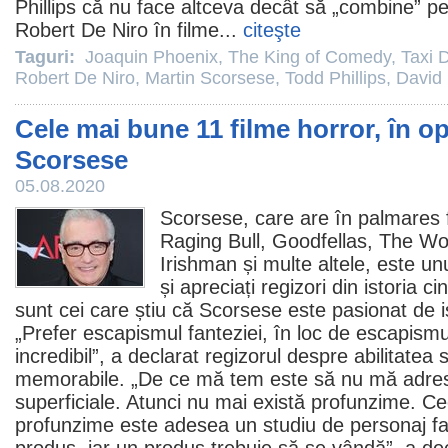
Phillips
că nu face altceva decât să „combine” pe
Robert De Niro
în
filme
...
citeşte
Taguri:
Joaquin Phoenix
,
The King of Comedy
,
Taxi D
Robert De Niro
,
Martin Scorsese
,
Todd Phillips
,
David 
Cele mai bune 11 filme horror, în op
Scorsese
05.08.2020
Scorsese, care are în palmares
Raging Bull
,
Goodfellas
,
The Wol
Irishman
și multe altele, este unu
și apreciați regizori din istoria c
sunt cei care știu că Scorsese este pasionat de i
„Prefer escapismul fanteziei, în loc de escapismu
incredibil”, a declarat regizorul despre abilitatea
memorabile. „De ce mă tem este să nu mă adres
superficiale. Atunci nu mai există profunzime. Ce
profunzime este adesea un studiu de personaj faci