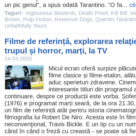
un pic genul", a spus odată Tarantino. "O fa...
ci
Taguri:
Inglourious Basterds
,
Death Proof
,
Kill Bill: Vo
Brown
,
Pulp Fiction
,
Reservoir Dogs
,
Quentin Tarantin
Unfaithfully Yours
Filme de referință, explorarea relaţi
trupul și horror, marți, la TV
24.03.2020
Micul ecran oferă surpize plăcut
filme
clasice și filme-etalon, alăt
aduc sperieturi zdravene. Cinem
interesante titluri din programul a
continuare, despre ce producții este vorba.
Șofer
(1976) e programat marți seară, de la ora 21.30
un
film
de referință atât pentru istoria cinematogra
filmografia lui Robert De Niro. Acesta este în film 
neconvenţional, Travis Bickle. E un tip cu un num
când în când o freză cu creastă - se poate să fi