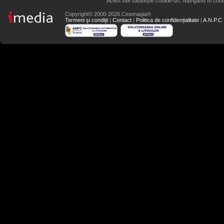
Acest site folosește cookie-uri. Navigând în conti
Copyright© 2000-2026 Cinemagia®
Termeni şi condiţii
|
Contact
|
Politica de confidențialitate
|
A.N.P.C