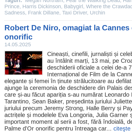
Taguri:
Megan Northam
,
Fear the Walking Dead
,
Har
Prince
,
Harris Dickinson
,
Babygirl
,
Where the Crawdad
Sadness
,
Frank Dillane
,
Taxi Driver
,
Urchin
Robert De Niro, omagiat la Cannes
onorific
14.05.2025
Cineaști, cinefili, jurnaliști și cel
au întâlnit marți, 13 mai, pe Cr
deschiderii oficiale a celei de-a 7
Internațional de
Film
de la Canne
elegante și femei în ținute strălucitoare au defil
ajunge la ceremonia de deschidere din Palais des 
care și-au făcut apariția s-au numărat
Leonardo 
Tarantino
, Sean Baker, președinta juriului Juliet
juriului precum
Jeremy Strong
,
Halle Berry
și Pay
actrițele și modelele
Eva Longoria
,
Julia Garner
ș
important moment al serii a fost, fără îndoială, 
Palme d'Or onorific pentru întreaga car...
citeşte