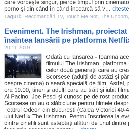
care vorbeşte singur, pierde timpul prin
cinemato
porno şi din când în când încearcă să ?...
citeşte
Taguri:
Recomandări TV
,
Touch Me Not
,
The Unborn
Eveniment. The Irishman, proiectat
înaintea lansării pe platforma Netfli
20.11.2019
Odată cu lansarea - toamna acea
filmului
The Irishman
, platforma
celor două generații care au cres
Scorsese (adulții de astăzi și pări
despre cinema) o seară specială de film. Astfel, 
ora 19.00, tineri și adulți care au trăit și iubit fil
Al Pacino
,
Joe Pesci
și cunosc pe de rost producț
Scorsese
ori au o slăbiciune pentru filmele despr
Teatrul Odeon din București (Calea Victoriei 40-4
ului Netflix The Irishman. Pentru înscrierea la ev
dintre cinefili sunt așteptați alături de unul dintre p