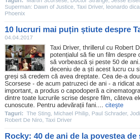
Taguri:
Martin Scorsese
,
Doctor Strange
,
Jesse Eise
Superman: Dawn of Justice
,
Taxi Driver
,
leonardo dica
Phoenix
10 lucruri mai puțin știute despre T
04.04.2017
Taxi Driver
, thrillerul cu
Robert D
potențialul să fie un
film
despre c
să vorbească și peste 50 de ani
deceniu de a ști acest lucru cu 
greși să credem că avea dreptate. Cea de-a do
Scorsese
- de acum patruzeci de ani - a ridicat 
important, a produs o capodoperă a cinematografu
dintre toate lucrurile scrise despre
film
, câteva e
cunoscute. Pentru adevărații fani....
citeşte
Taguri:
The Sting
,
Michael Philip
,
Paul Schrader
,
Jod
Robert De Niro
,
Taxi Driver
Rocky: 40 de ani de la povestea de