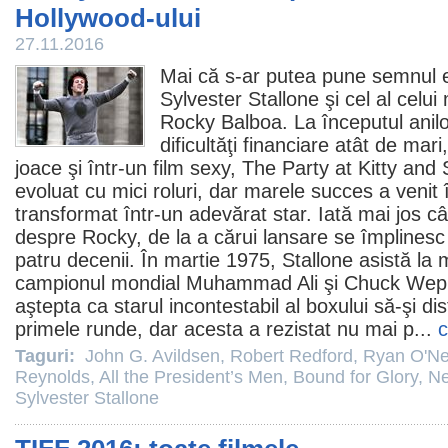
Hollywood-ului
27.11.2016
Mai că s-ar putea pune semnul eg
Sylvester Stallone
şi cel al celui
Rocky
Balboa. La începutul anilo
dificultăţi financiare atât de mar
joace şi într-un
film
sexy, The Party at Kitty and 
evoluat cu mici roluri, dar marele succes a venit
transformat într-un adevărat star. Iată mai jos cât
despre Rocky, de la a cărui lansare se împlinesc l
patru decenii. În martie 1975, Stallone asistă la 
campionul mondial Muhammad Ali şi Chuck Wepn
aştepta ca starul incontestabil al boxului să-şi d
primele runde, dar acesta a rezistat nu mai p...
c
Taguri:
John G. Avildsen
,
Robert Redford
,
Ryan O'Ne
Reynolds
,
All the President’s Men
,
Bound for Glory
,
Ne
Sylvester Stallone