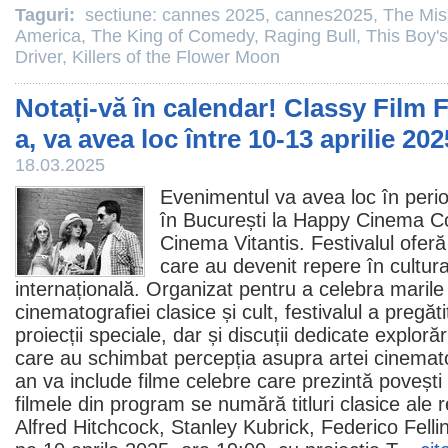
Taguri:
sectiune: cannes 2025
,
cannes2025
,
The Mis
America
,
The King of Comedy
,
Raging Bull
,
This Boy's
Driver
,
Killers of the Flower Moon
Notați-vă în calendar! Classy Film Fes
a, va avea loc între 10-13 aprilie 202
18.03.2025
Evenimentul va avea loc în perio
în București la Happy
Cinema
Co
Cinema Vitantis. Festivalul ofer
care au devenit repere în cultur
internațională. Organizat pentru a celebra maril
cinematografiei clasice și cult, festivalul a pregăt
proiecții speciale, dar și discuții dedicate exploră
care au schimbat percepția asupra artei cinemato
an va include filme celebre care prezintă povești
filmele
din program se numără titluri clasice ale r
Alfred Hitchcock
, Stanley Kubrick,
Federico Fellin