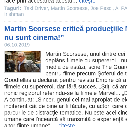
face prin accesarea acestu
...
citeşte
Taguri:
Taxi Driver
,
Martin Scorsese
,
Joe Pesci
,
Al P
Irishman
Martin Scorsese critică producţiile
nu sunt cinema!”
06.10.2019
Martin Scorsese
, unul dintre cei
deplâns
filmele
cu supereroi - nu
media de astăzi, scrie The Guard
pentru
filme
precum Şoferul de t
Goodfellas
a declarat pentru revista Empire că a
filmele
cu supereroi, dar fără succes. „Ştiţi că am
ironic regizorul referindu-se la
filmele
Marvel... „
A continuat: „Sincer, genul cel mai apropiat de e
indiferent cât de bine ar fi făcute, cu actori car
parcurile de distracţie tematice. Nu este acel
cin
umane care încearcă să transmită o experienţă e
altor fiinţe umane”....
citeşte