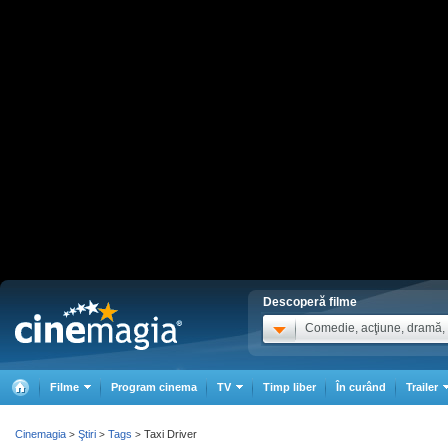
Descoperă filme
Comedie, acţiune, dramă, .
Filme
Program cinema
TV
Timp liber
În curând
Trailer
Cinemagia
Ştiri
Tags
Taxi Driver
>
>
>