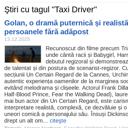
Ştiri cu tagul "Taxi Driver"
Golan, o dramă puternică și realistă
persoanele fără adăpost
13.12.2025
Recunoscut din
filme
precum
Tr
unde cântă racii
și
Babygirl
,
Harr
debutul regizoral și demonstrea
de talentat și din postura de scenarist-regizor. C
secțiunii Un Certain Regard de la Cannes,
Urchi
autentic experiența oamenilor de la marginea soci
evitând melodrama și clișeele. Actorul
Frank Dill
Half-Blood Prince
,
Fear the Walking Dead
), laur
mai bun actor din Un Certain Regard, este carism
interpretare realistă, complexă, ce dezvăluie și o
uneori comică a personajului său. Însuși Dickinso
drept un alt om...
citeşte