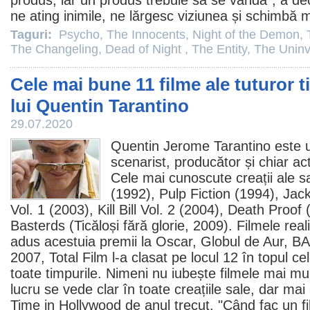
produs, iar un produs trebuie să se vândă”, a decl
ne ating inimile, ne lărgesc viziunea și schimbă 
Taguri:
Psycho
,
The Innocents
,
Night of the Demon
,
The Changeling
,
Dead of Night
,
The Entity
,
The Uninv
Cele mai bune 11 filme ale tuturor ti
lui Quentin Tarantino
29.07.2020
Quentin Jerome Tarantino este 
scenarist, producător și chiar act
Cele mai cunoscute creații ale s
(1992),
Pulp Fiction
(1994),
Jac
Vol. 1 (2003), Kill Bill Vol. 2 (2004),
Death Proof
(
Basterds (
Ticăloși fără glorie
,
2009
).
Filmele
real
adus acestuia
premii
la
Oscar
, Globul de Aur, B
2007, Total
Film
l-a clasat pe locul 12 în topul ce
toate timpurile. Nimeni nu iubește
filmele
mai mul
lucru se vede clar în toate creațiile sale, dar m
Time in Hollywood de anul trecut. "Când fac un
f