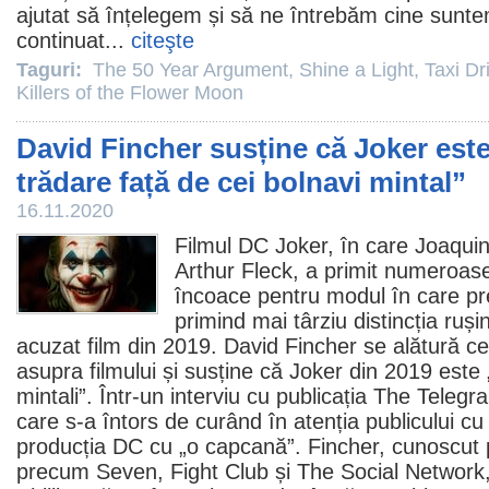
ajutat să înțelegem și să ne întrebăm cine sunt
continuat...
citeşte
Taguri:
The 50 Year Argument
,
Shine a Light
,
Taxi Dr
Killers of the Flower Moon
David Fincher susține că Joker este
trădare față de cei bolnavi mintal”
16.11.2020
Filmul
DC
Joker
, în care
Joaqui
Arthur Fleck, a primit numeroase 
încoace pentru modul în care pre
primind mai târziu distincția ruși
acuzat
film
din 2019.
David Fincher
se alătură ce
asupra filmului și susține că Joker din 2019 este 
mintali”. Într-un interviu cu publicația The Telegr
care s-a întors de curând în atenția publicului c
producția DC cu „o capcană”. Fincher, cunoscut
precum Seven, Fight Club și The Social Network, 