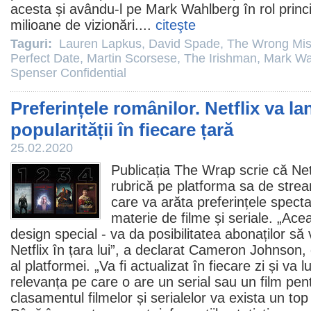
acesta și avându-l pe
Mark Wahlberg
în rol prin
milioane de vizionări....
citeşte
Taguri:
Lauren Lapkus
,
David Spade
,
The Wrong Mis
Perfect Date
,
Martin Scorsese
,
The Irishman
,
Mark Wa
Spenser Confidential
Preferințele românilor. Netflix va la
popularității în fiecare țară
25.02.2020
Publicația The Wrap scrie că Net
rubrică pe platforma sa de strea
care va arăta preferințele spectat
materie de
filme
și seriale. „Ace
design special - va da posibilitatea abonaților s
Netflix în țara lui”, a declarat Cameron Johnson, 
al platformei. „Va fi actualizat în fiecare zi și va 
relevanța pe care o are un serial sau un
film
pent
clasamentul filmelor și serialelor va exista un top 