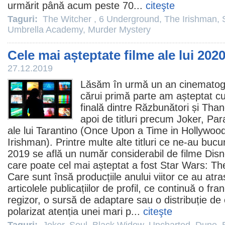
urmărit până acum peste 70...
citeşte
Taguri:
The Witcher
,
6 Underground
,
The Irishman
,
Umbrella Academy
,
Murder Mystery
Cele mai așteptate filme ale lui 202
27.12.2019
Lăsăm în urmă un an cinematogr
cărui primă parte am așteptat c
finală dintre Răzbunători și Thano
apoi de titluri precum
Joker
,
Par
ale lui Tarantino (
Once Upon a Time in Hollywoo
Irishman
). Printre multe alte titluri ce ne-au bucur
2019 se află un număr considerabil de
filme
Disne
care poate cel mai așteptat a fost
Star Wars: Th
Care sunt însă producțiile anului viitor ce au atra
articolele publicațiilor de profil, ce continuă o fr
regizor, o sursă de adaptare sau o distribuție de
polarizat atenția unei mari p...
citeşte