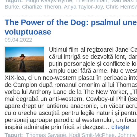
Taguri:
Hugh Keays-Byrne
,
The Irishman
,
Mad Max: 
Burke
,
Charlize Theron
,
Anya Taylor-Joy
,
Chris Hemsw
The Power of the Dog: psalmul unei
voluptuoase
09.04.2022
Ultimul
film
al regizoarei
Jane C
cărui intrigă se dezvoltă lent, d
puțin personajele și conflictele l
amplu duel fără arme. Nu e weste
XIX-lea, ci un neo-western plasat în perioada inte
de Campion după romanul omonim al lui
Thomas
vorba lui Anthony Lane de la The New Yorker, „
mai degrabă un anti-western. Cowboy-ul Phil (
Be
apare drept un antierou anacronic, un văcar acru,
cu o ureche ascuțită pentru legile naturii și pent
personaj aproape parodic al westernului, un foca
inspiră admirație prin frică și dezgust...
citeşte
Taguri:
Thomas Savage
,
Kodi Smit-McPhee
,
Johnny