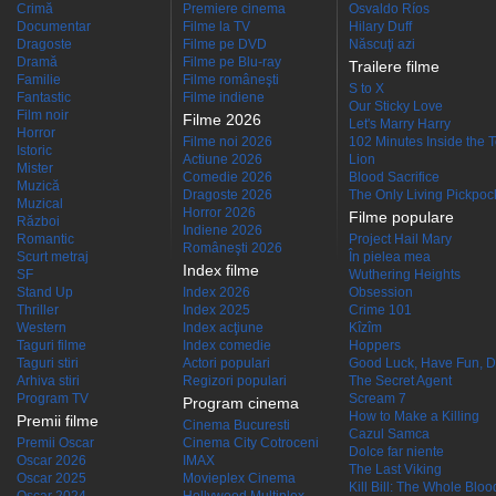
Crimă
Premiere cinema
Osvaldo Ríos
Documentar
Filme la TV
Hilary Duff
Dragoste
Filme pe DVD
Născuţi azi
Dramă
Filme pe Blu-ray
Trailere filme
Familie
Filme româneşti
S to X
Fantastic
Filme indiene
Our Sticky Love
Film noir
Filme 2026
Let's Marry Harry
Horror
Filme noi 2026
102 Minutes Inside the 
Istoric
Actiune 2026
Lion
Mister
Comedie 2026
Blood Sacrifice
Muzică
Dragoste 2026
The Only Living Pickpocke
Muzical
Horror 2026
Filme populare
Război
Indiene 2026
Romantic
Project Hail Mary
Româneşti 2026
Scurt metraj
În pielea mea
Index filme
SF
Wuthering Heights
Stand Up
Index 2026
Obsession
Thriller
Index 2025
Crime 101
Western
Index acţiune
Kîzîm
Taguri filme
Index comedie
Hoppers
Taguri stiri
Actori populari
Good Luck, Have Fun, D
Arhiva stiri
Regizori populari
The Secret Agent
Program TV
Scream 7
Program cinema
How to Make a Killing
Premii filme
Cinema Bucuresti
Cazul Samca
Premii Oscar
Cinema City Cotroceni
Dolce far niente
Oscar 2026
IMAX
The Last Viking
Oscar 2025
Movieplex Cinema
Kill Bill: The Whole Blood