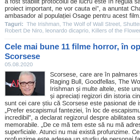
a fost stabilit protocolul de lucru este în regulă 
proiect important, ne vor cauta ei", a anuntat 
ambasador al populației Osage pentru acest
film
Taguri:
The Irishman
,
The Wolf of Wall Street
,
Shutte
Robert De Niro
,
leonardo dicaprio
,
Killers of the Flo
Cele mai bune 11 filme horror, în op
Scorsese
05.08.2020
Scorsese, care are în palmares
Raging Bull
,
Goodfellas
,
The Wol
Irishman
și multe altele, este unu
și apreciați regizori din istoria c
sunt cei care știu că Scorsese este pasionat de i
„Prefer escapismul fanteziei, în loc de escapismu
incredibil”, a declarat regizorul despre abilitatea
memorabile. „De ce mă tem este să nu mă adres
superficiale. Atunci nu mai există profunzime. Ce
profunzime este adesea un studiu de personaj faci