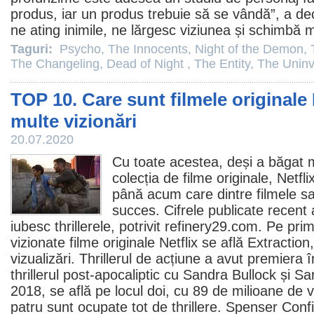
produs, iar un produs trebuie să se vândă”, a decl
ne ating inimile, ne lărgesc viziunea și schimbă 
Taguri:
Psycho
,
The Innocents
,
Night of the Demon
,
The Changeling
,
Dead of Night
,
The Entity
,
The Uninv
TOP 10. Care sunt filmele originale 
multe vizionări
20.07.2020
Cu toate acestea, deși a băgat mi
colecția de
filme
originale, Netfli
până acum care dintre
filmele
sa
succes. Cifrele publicate recent 
iubesc thrillerele, potrivit
refinery29.com.
Pe primu
vizionate
filme
originale Netflix se află
Extraction
vizualizări. Thrillerul de acțiune a avut premiera 
thrillerul post-apocaliptic cu Sandra Bullock și
Sa
2018, se află pe locul doi, cu 89 de milioane de viz
patru sunt ocupate tot de thrillere.
Spenser Confi