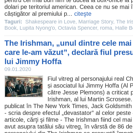
pentru cel mai bun
film
te ducea la box-office la
dolari pe teritoriul american. Ceea ce nu se mai
câștigător al premiului p...
citeşte
Taguri:
Shakespeare in Love
,
Marriage Story
,
The Ir
Book
,
Lupita Nyong'o
,
Octavia Spencer
,
roma
,
Halle B
The Irishman, „unul dintre cele mai 
care le-am văzut”, declară fiul pres
lui Jimmy Hoffa
09.01.2020
Fiul vitreg al personajului real C
și asociatul lui Jimmy Hoffa (
Al 
către
Jesse Plemons
) a criticat
Irishman
, al lui Martin Scrosese.
publicat în The New York Times, Jack Goldsmith - f
- scria despre efectul „devastator” al celor peste 
articole, cărţi şi
filme
- The Irishman fiind cel mai
avut asupra tatălui său vitreg, în vârstă de 86 de a