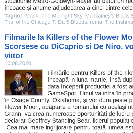
studiourile Metro-Goldwyn-Mayer au bătut un rec
încoace şi anume adjudecarea a cinci dintre cele
Taguri:
Mank
,
The Midnight Sky
,
Ma Rainey's Black 
Trial of the Chicago 7
,
Da 5 Bloods
,
roma
,
The Irishm
Filmarile la Killers of the Flower Mo
Scorsese cu DiCaprio si De Niro, v
viitor
10.08.2020
Filmările pentru Killers of the Fl
înceapă in luna martie, însă du
data începerii producției a fost 
GameSpot
,
filmul
va intra în pro
în Osage County, Oklahoma, și vor dura peste patr
Flower Moon, adaptare a romanului cu același n
Grann, va crea numeroase oportunități de lucru pe
declarat Geoffrey Standing Bear, liderul populație
"Cea mai mare ingrijorare pentru toată lumea est