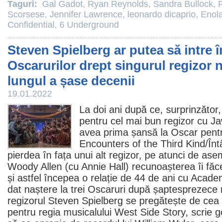
Taguri:
Gal Gadot
,
Ryan Reynolds
,
Sandra Bullock
,
Scorsese
,
Jennifer Lawrence
,
leonardo dicaprio
,
Enol
Confidential
,
6 Underground
Steven Spielberg ar putea să intre î
Oscarurilor drept singurul regizor 
lungul a șase decenii
19.01.2022
La doi ani după ce, surprinzător,
pentru cel mai bun regizor cu J
avea prima șansă la
Oscar
pentr
Encounters of the Third Kind
/Înt
pierdea în fața unui alt regizor, pe atunci de a
Woody Allen
(cu
Annie Hall
) recunoașterea îi fă
și astfel începea o relație de 44 de ani cu Acad
dat naștere la trei Oscaruri după șaptesprezece 
regizorul Steven Spielberg se pregătește de cea
pentru regia musicalului
West Side Story
, scrie 