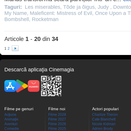
Taguri:
Les miserables
,
Tõde ja õigus
,
Judy
,
Downto
My Name
,
Maleficent: Mistress of Evil
,
Once Upon a T
Bombshell
,
Rocketman
Articole
1
-
20
din
34
1
2
Descarcă aplicaţia Cinemagia
Filme pe genuri
Filme noi
Actori populari
Acţiune
Filme 2028
Charlize Theron
Animaţie
Filme 2027
Cate Blanchett
Aventuri
Filme 2026
Nicole Kidman
Comedie
Filme 2025
Adrien Brody