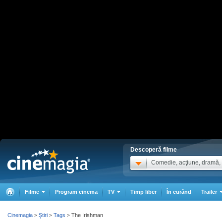
Descoperă filme
Comedie, acţiune, dramă, .
Filme
Program cinema
TV
Timp liber
În curând
Trailer
Cinemagia
Ştiri
Tags
The Irishman
>
>
>