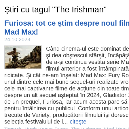
Ştiri cu tagul "The Irishman"
Furiosa: tot ce ştim despre noul fil
Mad Max!
24.10.2023
Când
cinema
-ul este dominat de
şi dea obştescul sfârşit, încăpăţ
de a-şi continua vestita serie M
filmul
anterior a fost întâmpinat
ridicate. Şi cât ne-am înşelat:
Mad Max: Fury R
unul dintre cele mai bune sequel-uri realizate vreo
cele mai captivante
filme
de acţiune din toate tim
despre un alt sequel aşteptat în 2024, Gladiator 2
de un prequel,
Furiosa
, iar acum acesta pare să i
pentru întâlnirea cu publicul. Conform unui artico
trecute de Variety, producătorii filmului îşi dores
selecţia festivalului de l...
citeşte