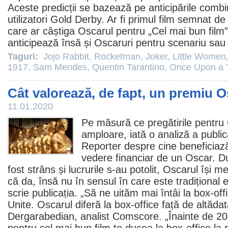
Aceste predicții se bazează pe anticipările comb
utilizatori Gold Derby. Ar fi primul
film
semnat de 
care ar câștiga Oscarul pentru „Cel mai bun
film
anticipează însă și Oscaruri pentru scenariu sau 
Taguri:
Jojo Rabbit
,
Rocketman
,
Joker
,
Little Women
1917
,
Sam Mendes
,
Quentin Tarantino
,
Once Upon a 
Cât valorează, de fapt, un premiu 
11.01.2020
Pe măsură ce pregătirile pentru
amploare, iată o analiză a publi
Reporter despre cine beneficiază
vedere financiar de un Oscar. D
fost strâns și lucrurile s-au potolit, Oscarul își me
că da, însă nu în sensul în care este tradițional e
scrie publicația. „Să ne uităm mai întâi la box-offi
Unite. Oscarul diferă la box-office față de altăda
Dergarabedian, analist Comscore. „Înainte de 20