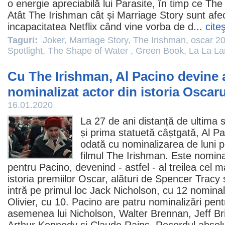
o energie apreciabilă lui Parasite, în timp ce
The 
Atât The Irishman cât și
Marriage Story
sunt afec
incapacitatea Netflix când vine vorba de d...
cite
Taguri:
Joker
,
Marriage Story
,
The Irishman
,
oscar 2
Spotlight
,
The Shape of Water
,
Green Book
,
La La La
Cu The Irishman, Al Pacino devine al
nominalizat actor din istoria Oscaru
16.01.2020
La 27 de ani distanță de ultima 
și prima statuetă câștgată,
Al Pa
odată cu nominalizarea de luni p
filmul
The Irishman
. Este nomin
pentru Pacino, devenind - astfel - al treilea cel m
istoria premiilor
Oscar
, alături de
Spencer Tracy
intră pe primul loc
Jack Nicholson
, cu 12 nominal
Olivier, cu 10. Pacino are patru nominalizări pent
asemenea lui Nicholson,
Walter Brennan
,
Jeff B