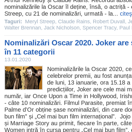
Arthur Kennedy
și
Claude Rains
. Recordul absolu
nominalizările la
Oscar
îl deține, însă, o actriță
Streep
, cu 21 de nominalizări, urmată - la...
cite
Taguri:
Meryl Streep
,
Claude Rains
,
Robert Duvall
,
J
Walter Brennan
,
Jack Nicholson
,
Spencer Tracy
,
Paul
Nominalizări Oscar 2020. Joker are 
în 11 categorii
13.01.2020
Nominalizările la
Oscar
2020, cea
celebrelor
premii
, au fost anunța
de luni, 13 ianuarie, ora 15.18 
predicțiilor,
Joker
are cele mai mu
număr, iar
Once Upon a Time in Hollywood
, Iri
- câte 10 nominalizări.
Filmul
Parasite
, premiat î
Palme d'Or obține șase nominalizări, din care dou
bun
film
” și „Cel mai bun film internațional”.
Jojo
și
Marriage Story
au primit, fiecare în parte, câte
Women intră în cursa pentru „Cel mai bun
film
”,