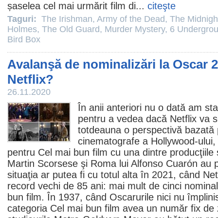
șaselea cel mai urmărit
film
di...
citeşte
Taguri:
The Irishman
,
Army of the Dead
,
The Midnigh
Holmes
,
The Old Guard
,
Murder Mystery
,
6 Undergro
Bird Box
Avalanşă de nominalizări la Oscar 
Netflix?
26.11.2020
În anii anteriori nu o dată am sta
pentru a vedea dacă Netflix va 
totdeauna o perspectivă bazată p
cinematografe
a Hollywood-ului,
pentru Cel mai bun
film
cu una dintre producţiile
Martin Scorsese şi
Roma
lui Alfonso Cuarón au p
situaţia ar putea fi cu totul alta în 2021, când Net
record vechi de 85 ani: mai mult de cinci nominal
bun
film
. În 1937, când Oscarurile nici nu împlini
categoria Cel mai bun
film
avea un număr fix de 