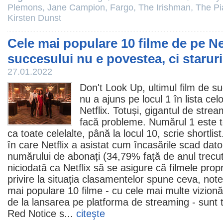
Plemons
,
Jane Campion
,
Fargo
,
The Irishman
,
The Pi
Kirsten Dunst
Cele mai populare 10 filme de pe Ne
succesului nu e povestea, ci staruri
27.01.2022
Don't Look Up
, ultimul
film
de su
nu a ajuns pe locul 1 în lista ce
Netflix. Totuși, gigantul de stre
facă probleme. Numărul 1 este to
ca toate celelalte, până la locul 10, scrie shortl
în care Netflix a asistat cum încasările scad dator
numărului de abonați (34,79% față de anul trecu
niciodată ca Netflix să se asigure că
filmele
propri
privire la situația clasamentelor spune ceva, not
mai populare 10
filme
- cu cele mai multe vizionăr
de la lansarea pe platforma de streaming - sunt to
Red Notice
s...
citeşte