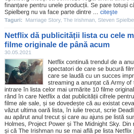
finanțare pentru unele producții. Se pare totuși 
Spielberg nu va face parte dintre ...
citeşte
Taguri:
Marriage Story
,
The Irishman
,
Steven Spielbe
Netflix dă publicității lista cu cele 
filme originale de până acum
30.05.2021
Netflix continuă trendul de a an
spectatori de care se bucură
fil
care se laudă cu un succes impr
streaming a anunțat că
Army of
intrare în lista celor mai urmărite 10
filme
original
rând în care Netflix a dat publicității cifrele pen
filme
ale sale, și se dovedește că au existat ce
văzut ultima oară lista, în iulie trecut, scrie Dead
au apărut anul trecut și care au ajuns pe listă su
Holmes
,
Project Power
și
The Midnight Sky
. Din
și că
The Irishman
nu se mai află pe lista Netflix 