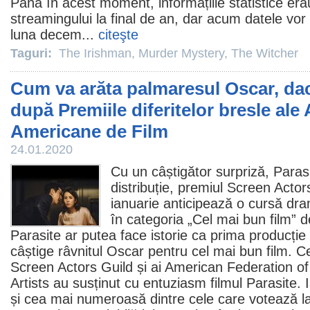
Până în acest moment, informațiile statistice era
streamingului la final de an, dar acum datele vor 
luna decem...
citeşte
Taguri:
The Irishman
,
Murder Mystery
,
The Witcher
Cum va arăta palmaresul Oscar, da
după Premiile diferitelor bresle ale
Americane de Film
24.01.2020
Cu un câștigător surpriză,
Paras
distribuție,
premiul
Screen Actors
ianuarie anticipează o cursă dram
în categoria „Cel mai bun
film
” d
Parasite ar putea face istorie ca prima producție
câștige râvnitul
Oscar
pentru cel mai bun
film
. C
Screen Actors Guild și ai American Federation of
Artists au susținut cu entuziasm
filmul
Parasite. I
și cea mai numeroasă dintre cele care votează l