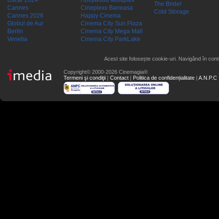
Oscar 2024
Hollywood Multiplex
The Bride!
Cannes
Cineplexx Baneasa
Cold Storage
Cannes 2026
Happy Cinema
Globul de Aur
Cinema City Sun Plaza
Berlin
Cinema City Mega Mall
Venetia
Cinema City ParkLake
Acest site folosește cookie-uri. Navigând în conti
Copyright© 2000-2026 Cinemagia®
Termeni şi condiţii
|
Contact
|
Politica de confidențialitate
|
A.N.P.C