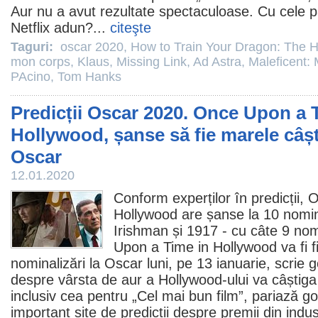
Aur nu a avut rezultate spectaculoase. Cu cele 
Netflix adun?...
citeşte
Taguri:
oscar 2020
,
How to Train Your Dragon: The 
mon corps
,
Klaus
,
Missing Link
,
Ad Astra
,
Maleficent: 
PAcino
,
Tom Hanks
Predicții Oscar 2020. Once Upon a 
Hollywood, șanse să fie marele câșt
Oscar
12.01.2020
Conform experților în predicții,
O
Hollywood
are șanse la 10 nomin
Irishman și
1917
- cu câte 9 nom
Upon a Time in Hollywood va fi
f
nominalizări la
Oscar
luni, pe 13 ianuarie, scrie
despre vârsta de aur a Hollywood-ului va câștiga ș
inclusiv cea pentru „Cel mai bun film”, pariază g
important site de predicții despre
premii
din indus