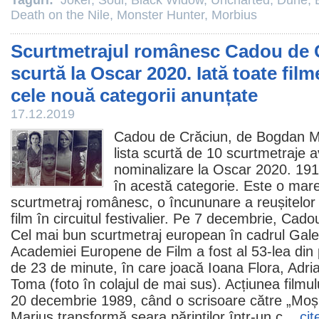
Taguri:
Joker
,
Soul
,
Black Widow
,
Uncharted
,
Dune
,
Death on the Nile
,
Monster Hunter
,
Morbius
Scurtmetrajul românesc Cadou de Cr
scurtă la Oscar 2020. Iată toate filme
cele nouă categorii anunțate
17.12.2019
Cadou de Crăciun, de
Bogdan M
lista scurtă de 10 scurtmetraje 
nominalizare la
Oscar
2020. 19
în acestă categorie. Este o mare
scurtmetraj românesc, o încununare a reușitelo
film
în circuitul festivalier. Pe 7 decembrie, Cado
Cel mai bun scurtmetraj european în cadrul Gal
Academiei Europene de
Film
a fost al 53-lea din
de 23 de minute, în care joacă
Ioana Flora
,
Adri
Toma
(foto în colajul de mai sus). Acțiunea filmu
20 decembrie 1989, când o scrisoare către „Moș 
Marius transformă seara părinților într-un c...
cit