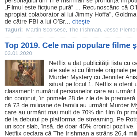
personajului din The Irishman se pronunţă împotri
„
Filmul
este ficţiune pură” ... Recunoscând că O'B
apropiat colaborator al lui Jimmy Hoffa", Goldma
de către FBI a lui O'Br...
citeşte
Taguri:
Martin Scorsese
,
The Irishman
,
Jesse Plemo
Top 2019. Cele mai populare filme și
03.01.2020
Netflix a dat publicității lista cu
ale sale și cu
filmele
originale pe
Murder Mystery
cu Jennifer Ani
situat pe locul 1. Netflix a oferit
clasament: numărul persoanelor care au urmărit 
din conținut, în primele 28 de zile de la premieră.
că 73 de milioane de familii au urmărit Murder My
care au urmărit mai mult de 70% din
film
în prime
de la debutul pe platforma de streaming. Pe Ro
un scor slab, însă, de doar 45% cronici pozitive
Netflix declara că
The Irishman
a strâns 26,4 mil