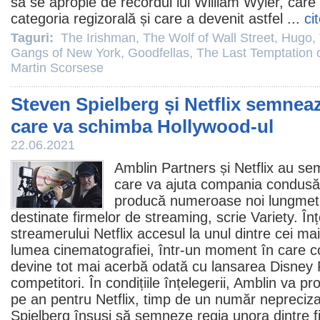
să se apropie de recordul lui William Wyler, care 
categoria regizorală și care a devenit astfel ...
ci
Taguri:
The Irishman
,
The Wolf of Wall Street
,
Hugo
,
Gangs of New York
,
Goodfellas
,
The Last Temptation o
Martin Scorsese
Steven Spielberg și Netflix semneaz
care va schimba Hollywood-ul
22.06.2021
Amblin Partners și Netflix au se
care va ajuta compania condus
producă numeroase noi lungmetra
destinate firmelor de streaming, scrie Variety. În
streamerului Netflix accesul la unul dintre cei mai
lumea cinematografiei, într-un moment în care 
devine tot mai acerbă odată cu lansarea Disney 
competitori. În condițiile înțelegerii, Amblin va 
pe an pentru Netflix, timp de un număr nepreciza
Spielberg însuși să semneze regia unora dintre fil