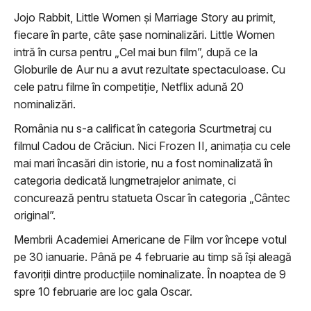
Jojo Rabbit,
Little Women și
Marriage Story au primit,
fiecare în parte, câte șase nominalizări.
Little Women
intră în cursa pentru „Cel mai bun film”, după ce la
Globurile de Aur nu a avut rezultate spectaculoase. Cu
cele patru filme în competiție, Netflix adună 20
nominalizări.
România nu s-a calificat în categoria Scurtmetraj cu
filmul Cadou de Crăciun. Nici Frozen II, animația cu cele
mai mari încasări din istorie, nu a fost nominalizată în
categoria dedicată lungmetrajelor animate, ci
concurează pentru statueta Oscar în categoria „Cântec
original”.
Membrii Academiei Americane de Film vor începe votul
pe 30 ianuarie. Până pe 4 februarie au timp să își aleagă
favoriții dintre producțiile nominalizate. În noaptea de 9
spre 10 februarie are loc gala Oscar.