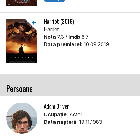
Harriet (2019)
Harriet
Nota
7.3 /
Imdb
6.7
Data premierei:
10.09.2019
Persoane
Adam Driver
Ocupație:
Actor
Data nașterii:
19.11.1983