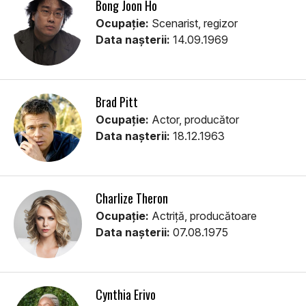
Bong Joon Ho
Ocupație:
Scenarist, regizor
Data nașterii:
14.09.1969
Brad Pitt
Ocupație:
Actor, producător
Data nașterii:
18.12.1963
Charlize Theron
Ocupație:
Actriță, producătoare
Data nașterii:
07.08.1975
Cynthia Erivo