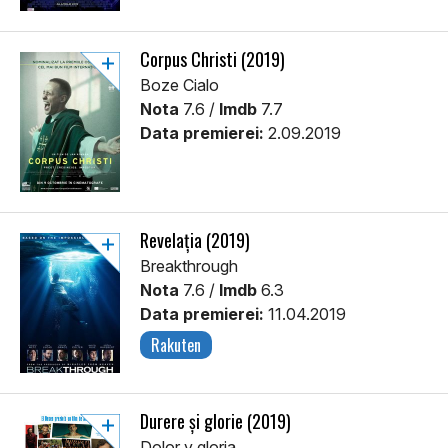
Corpus Christi (2019)
Boze Cialo
Nota
7.6 /
Imdb
7.7
Data premierei:
2.09.2019
Revelația (2019)
Breakthrough
Nota
7.6 /
Imdb
6.3
Data premierei:
11.04.2019
Rakuten
Durere și glorie (2019)
Dolor y gloria