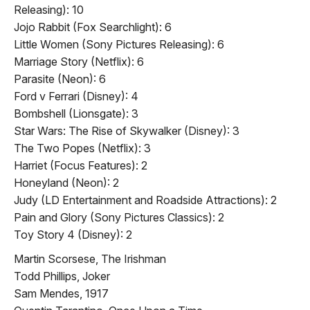
Releasing)
:
10
Jojo Rabbit (Fox Searchlight)
:
6
Little Women (Sony Pictures Releasing)
:
6
Marriage Story (Netflix)
:
6
Parasite (Neon)
:
6
Ford v Ferrari (Disney)
:
4
Bombshell (Lionsgate)
:
3
Star Wars: The Rise of Skywalker (Disney)
:
3
The Two Popes (Netflix)
:
3
Harriet (Focus Features)
:
2
Honeyland (Neon)
:
2
Judy (LD Entertainment and Roadside Attractions)
:
2
Pain and Glory (Sony Pictures Classics)
:
2
Toy Story 4 (Disney)
:
2
Martin Scorsese, The Irishman
Todd Phillips, Joker
Sam Mendes, 1917