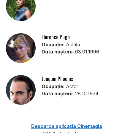
Florence Pugh
Ocupație:
Actriță
Data nașterii:
03.01.1996
Joaquin Phoenix
Ocupație:
Actor
Data nașterii:
28.10.1974
Descarca aplicatia Cinemagia