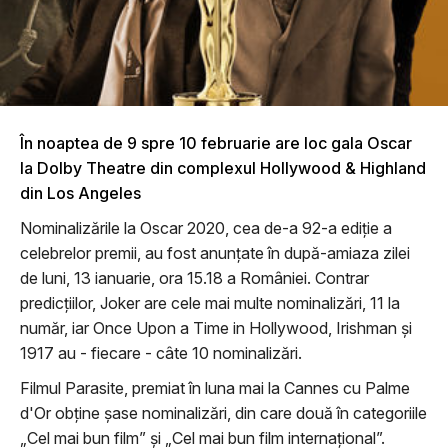
În noaptea de 9 spre 10 februarie are loc gala Oscar
la Dolby Theatre din complexul Hollywood & Highland
din Los Angeles
Nominalizările la Oscar 2020, cea de-a 92-a ediție a
celebrelor premii, au fost anunțate în după-amiaza zilei
de luni, 13 ianuarie, ora 15.18 a României. Contrar
predicțiilor, Joker are cele mai multe nominalizări, 11 la
număr, iar Once Upon a Time in Hollywood, Irishman și
1917 au - fiecare - câte 10 nominalizări.
Filmul Parasite, premiat în luna mai la Cannes cu Palme
d'Or obține șase nominalizări, din care două în categoriile
„Cel mai bun film” și „Cel mai bun film internațional”.