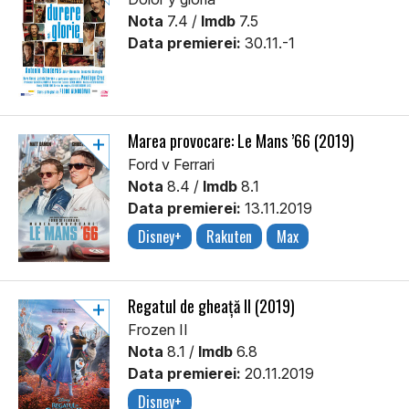
Nota
7.4 /
Imdb
7.5
Data premierei:
30.11.-1
Marea provocare: Le Mans ’66 (2019)
Ford v Ferrari
Nota
8.4 /
Imdb
8.1
Data premierei:
13.11.2019
Disney+
Rakuten
Max
Regatul de gheață II (2019)
Frozen II
Nota
8.1 /
Imdb
6.8
Data premierei:
20.11.2019
Disney+