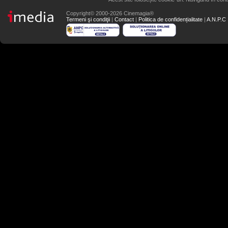
Copyright© 2000-2026 Cinemagia®
Termeni şi condiţii
|
Contact
|
Politica de confidențialitate
|
A.N.P.C