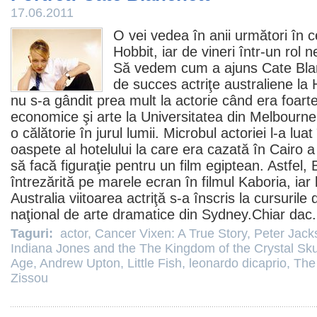
17.06.2011
O vei vedea în anii următori în 
Hobbit, iar de vineri într-un rol ne
Să vedem cum a ajuns
Cate Bla
de succes actriţe australiene la
nu s-a gândit prea mult la actorie când era foarte 
economice şi arte la Universitatea din Melbourne
o călătorie în jurul lumii. Microbul actoriei l-a lua
oaspete al hotelului la care era cazată în Cairo 
să facă figuraţie pentru un
film
egiptean. Astfel, B
întrezărită pe marele ecran în
filmul
Kaboria, iar 
Australia viitoarea actriţă s-a înscris la cursurile d
naţional de arte dramatice din Sydney.Chiar dac.
Taguri:
actor
,
Cancer Vixen: A True Story
,
Peter Jack
Indiana Jones and the The Kingdom of the Crystal Sku
Age
,
Andrew Upton
,
Little Fish
,
leonardo dicaprio
,
The 
Zissou