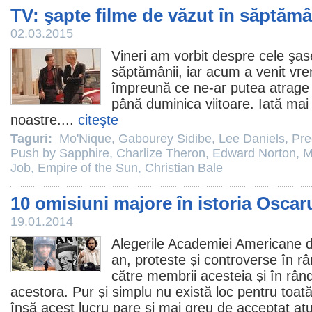
TV: şapte filme de văzut în săptămâ
02.03.2015
Vineri am vorbit despre
cele şas
săptămânii
, iar acum a venit v
împreună ce ne-ar putea atrage 
până duminica viitoare. Iată mai
noastre....
citeşte
Taguri:
Mo'Nique
,
Gabourey Sidibe
,
Lee Daniels
,
Pre
Push by Sapphire
,
Charlize Theron
,
Edward Norton
,
M
Job
,
Empire of the Sun
,
Christian Bale
10 omisiuni majore în istoria Oscaru
19.01.2014
Alegerile Academiei Americane 
an, proteste și controverse în rân
către membrii acesteia și în rând
acestora. Pur și simplu nu există loc pentru toată
însă acest lucru pare și mai greu de acceptat at