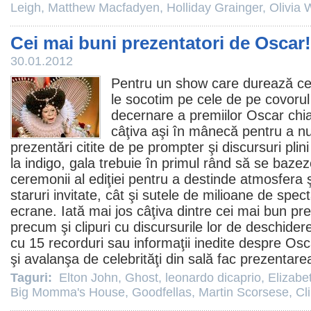
Leigh
,
Matthew Macfadyen
,
Holliday Grainger
,
Olivia 
Cei mai buni prezentatori de Oscar!
30.01.2012
Pentru un show care durează cel
le socotim pe cele de pe covorul
decernare a premiilor
Oscar
chia
câţiva aşi în mânecă pentru a nu 
prezentări citite de pe prompter şi discursuri plin
la indigo, gala trebuie în primul rând să se baze
ceremonii al ediţiei pentru a destinde atmosfera ş
staruri invitate, cât şi sutele de milioane de spect
ecrane. Iată mai jos câţiva dintre cei mai bun prez
precum şi clipuri cu discursurile lor de deschide
cu 15 recorduri sau informaţii inedite despre
Osc
şi avalanşa de celebrităţi din sală fac prezentar
Taguri:
Elton John
,
Ghost
,
leonardo dicaprio
,
Elizabe
Big Momma's House
,
Goodfellas
,
Martin Scorsese
,
Cl