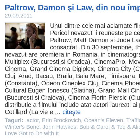
Paltrow, Damon şi Law, din nou îm
29.09.2011
Unul dintre cele mai aclamate
fi
Pericol nevazut ii reuneste pe ce
Paltrow
,
Matt Damon
si
Jude La
consacrat. Din 30 septembrie, thr
nevazut are premiera in Romania, in cinematogr
Multiplex (Bucuresti si Oradea), CinemaPro, Mov
Cinema
, Grand Cinema Digiplex, Cinema City (C
Cluj, Arad, Bacau, Braila, Baia Mare, Timisoara, Ia
(Constanta), Odeon Cineplex Cluj, Cinema Phoen
Cultural Eugen Ionescu (Slatina), Grand Mall Ci
(Bucuresti si Craiova), Cinema Florin Piersic (Cl
distributie a filmului include atat actori laureati ai
Cotillard
(
La vie e
...
citeşte
Taguri:
actor
,
Erin Brockovich
,
Ocean's Eleven
,
Traffi
Winter's Bone
,
John Hawkes
,
Bob & Carol & Ted & Ali
Love Got to Do with It