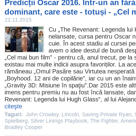
Predicții Oscar 2016. Într-un an făr
dominant, care este - totuși - „Cel 
22.11.2015
Cu „
The Revenant: Legenda lui
nelansate, cursa pentru
Oscar
n
cuie. În acest stadiu al cursei p
avem o idee destul de bună desp
„Cel mai bun
film
” - pentru că, anul trecut, pe la s
existau mai multe indicii asupra favoriților. La ac
rămăneau „
Omul Pasăre sau Virtutea nesperată 
„
Boyhood. 12 ani de copilărie
”, iar cu un an înain
„
Gravity 3D: Misiune în spaţiu
”.Dar 2015 este alt
imens pentru
premiu
nu au fost încă lansate, dar
Revenant: Legenda lui Hugh Glass”, al lui Alejandr
citeşte
Taguri:
John Crowley
,
Lincoln
,
Saving Private Ryan
,
Spielberg
,
Silver Linings Playbook
,
The Fighter
,
Ameri
Bradley Cooper