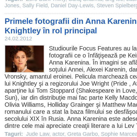
Jones
,
Sally Field
,
Daniel Day-Lewis
,
Steven Spielber
Primele fotografii din Anna Karenin
Knightley în rol principal
24.02.2012
Studiourile Focus Features au la
fotografii ce o înfăţişează pe
Kei
Anna Karenina. În imagini se afl
soţului Annei, Alexei Karenin, da
Vronsky, amantul eroinei. Pelicula marchează cea
lui Knightley şi a regizorului
Joe Wright
(
Pride
,
A
aparţine lui
Tom Stoppard
(
Shakespeare in Love
Sun
), iar din distribuţie mai fac parte
Kelly Macd
Olivia Williams
,
Holliday Grainger
şi Matthew Mac
romanului care a stat la baza filmului se desfăşoa
secolului XIX în Rusia. Anna Karenina este ades
dintre cele mai apreciate creaţii literare a lui Lev 
Taguri:
Jude Law
,
actor
,
Greta Garbo
,
Sophie Marce