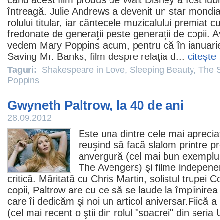
când acest
film
produs de Walt Disney a fost iubit
întreagă. Julie Andrews a devenit un star mondia
rolului titular, iar cântecele muzicalului premiat c
fredonate de generaţii peste generaţii de copii. 
vedem Mary Poppins acum, pentru că în ianuari
Saving Mr. Banks, film despre relaţia d...
citeşte
Taguri:
Shakespeare in Love
,
Sleeping Beauty
,
The 
Poppins
Gwyneth Paltrow, la 40 de ani
28.09.2012
Este una dintre cele mai apreciate
reuşind să facă slalom printre p
anvergură (cel mai bun exemplu ar
The Avengers
) şi
filme
indepenen
critică. Măritată cu Chris Martin, solistul trupei 
copii, Paltrow are cu ce să se laude la împlinirea 
care îi dedicăm şi noi un articol aniversar.Fiică a
(cel mai recent o ştii din rolul "soacrei" din seri