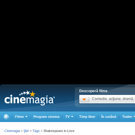
Descoperă filme
Comedie, acţiune, dramă, .
Filme
Program cinema
TV
Timp liber
În curând
Trailer
Cinemagia
Ştiri
Tags
Shakespeare in Love
>
>
>