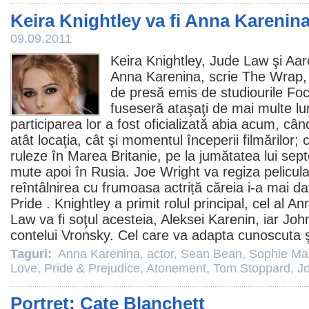
Keira Knightley va fi Anna Karenin
09.09.2011
Keira Knightley
,
Jude Law
şi
Aar
Anna Karenina
, scrie The Wrap,
de presă emis de studiourile Fo
fuseseră ataşaţi de mai multe lun
participarea lor a fost oficializată abia acum, când
atât locaţia, cât şi momentul începerii filmărilor
ruleze în Marea Britanie, pe la jumătatea lui se
mute apoi în Rusia.
Joe Wright
va regiza pelicula,
reîntâlnirea cu frumoasa actriță căreia i-a mai dat
Pride
. Knightley a primit rolul principal, cel al A
Law va fi soţul acesteia, Aleksei Karenin, iar Joh
contelui Vronsky. Cel care va adapta cunoscuta ş
Taguri:
Anna Karenina
,
actor
,
Sean Bean
,
Sophie Ma
Love
,
Pride & Prejudice
,
Atonement
,
Tom Stoppard
,
J
Portret: Cate Blanchett