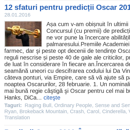
12 sfaturi pentru predicții Oscar 20
28.01.2016
Așa cum v-am obișnuit în ultimii
Concursul (cu
premii
) de predicț
ne vor pune la încercare abilităț
palmaresului.
Premiile
Academiei 
farmec, dar şi peste opt decenii de tendințe
Osc
reguli nescrise și peste 40 de gale ale criticilor, p
de luat în considerare în fiecare an.Încercarea d
seamănă uneori cu descifrarea codului lui Da Vi
câteva ponturi, via Empire, care să vă ajute să pa
noaptea Oscarurilor, 28 februarie. 1. Un nominal
mai bună regie câştigă şi Oscar pentru cel mai 
Hanks, DiCa...
citeşte
Taguri:
Raging Bull
,
Ordinary People
,
Sense and Sens
Ryan
,
Brokeback Mountain
,
Crash
,
Carol
,
Cinderella
,
Translation