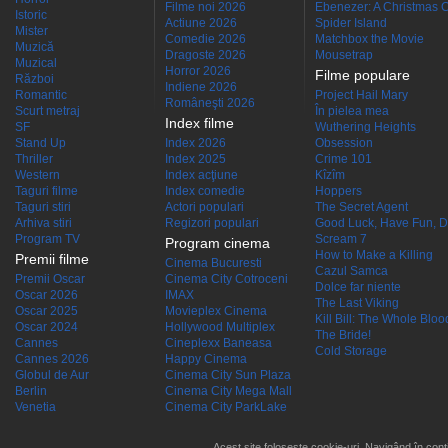
Filme noi 2026
Ebenezer: A Christmas C
Istoric
Actiune 2026
Spider Island
Mister
Comedie 2026
Matchbox the Movie
Muzică
Dragoste 2026
Mousetrap
Muzical
Horror 2026
Filme populare
Război
Indiene 2026
Romantic
Project Hail Mary
Româneşti 2026
Scurt metraj
În pielea mea
Index filme
SF
Wuthering Heights
Stand Up
Index 2026
Obsession
Thriller
Index 2025
Crime 101
Western
Index acţiune
Kîzîm
Taguri filme
Index comedie
Hoppers
Taguri stiri
Actori populari
The Secret Agent
Arhiva stiri
Regizori populari
Good Luck, Have Fun, D
Program TV
Scream 7
Program cinema
How to Make a Killing
Premii filme
Cinema Bucuresti
Cazul Samca
Premii Oscar
Cinema City Cotroceni
Dolce far niente
Oscar 2026
IMAX
The Last Viking
Oscar 2025
Movieplex Cinema
Kill Bill: The Whole Blood
Oscar 2024
Hollywood Multiplex
The Bride!
Cannes
Cineplexx Baneasa
Cold Storage
Cannes 2026
Happy Cinema
Globul de Aur
Cinema City Sun Plaza
Berlin
Cinema City Mega Mall
Venetia
Cinema City ParkLake
Acest site folosește cookie-uri. Navigând în conti