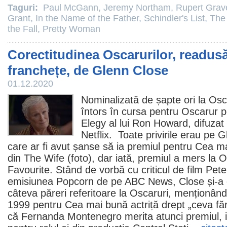
Taguri:
Paul McGann
,
Jeremy Northam
,
Rupert Grav
Grant
,
In the Name of the Father
,
Schindler's List
,
The 
the Fall
,
Pretty Woman
Corectitudinea Oscarurilor, readusă
franchețe, de Glenn Close
01.12.2020
Nominalizată de șapte ori la
Osc
întors în cursa pentru Oscarur p
Elegy
al lui Ron Howard, difuza
Netflix. Toate privirile erau pe G
care ar fi avut șanse să ia
premiul
pentru Cea mai
din
The Wife
(foto), dar iată,
premiul
a mers la O
Favourite. Stând de vorbă cu criticul de
film
Peter
emisiunea Popcorn de pe ABC News, Close și-a 
câteva păreri referitoare la Oscaruri, menționân
1999 pentru Cea mai bună actriță drept „ceva făr
că Fernanda Montenegro merita atunci premiul, 