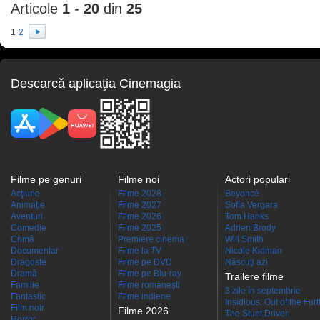
Articole
1
-
20
din
25
1
2
Descarcă aplicaţia Cinemagia
Filme pe genuri
Filme noi
Actori populari
Acţiune
Filme 2028
Beyoncé
Animaţie
Filme 2027
Sofía Vergara
Aventuri
Filme 2026
Tom Hanks
Comedie
Filme 2025
Adrien Brody
Crimă
Premiere cinema
Will Smith
Documentar
Filme la TV
Nicole Kidman
Dragoste
Filme pe DVD
Născuţi azi
Dramă
Filme pe Blu-ray
Trailere filme
Familie
Filme româneşti
3 zile în septembrie
Fantastic
Filme indiene
Insidious: Out of the Fur
Film noir
Filme 2026
The Stunt Driver
Horror