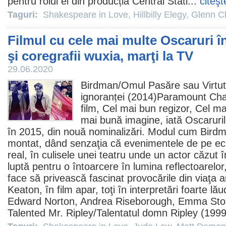
pentru rolul ei din producția Central Stati...
citeşt
Taguri:
Shakespeare in Love
,
Hillbilly Elegy
,
Glenn C
Filmul cu cele mai multe Oscaruri în
şi coregrafii wuxia, marţi la TV
29.06.2020
Birdman/
Omul Pasăre sau Virtu
ignoranței
(2014)Paramount Chan
film
, Cel mai bun regizor, Cel m
mai bună imagine, iată Oscaruri
în 2015, din nouă nominalizări. Modul cum Birdma
montat, dând senzaţia că evenimentele de pe ecr
real, în culisele unei teatru unde un actor căzut î
luptă pentru o întoarcere în lumina reflectoarelor,
face să privească fascinat provocările din viaţa ar
Keaton, în
film
apar, toţi în interpretări foarte lă
Edward Norton
, Andrea Riseborough,
Emma Sto
Talented Mr. Ripley
/Talentatul domn Ripley (199