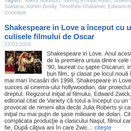
Taguri:
Mikey Madison
,
Saving Private Ryan
,
Shakes
Saldana
,
Adrien Brody
,
Timothée Chalamet
,
Edward B
Conclave
Shakespeare in Love a început cu u
culisele filmului de Oscar
07.03.2023
Shakespeare in Love
. Anul aces
de la premiera unuia dintre cele
'90, laureat cu şapte Oscaruri, i
bun
film
, şi clasat pe locul nouă 
mai mari încasări din 1998. Shakespeare in Love
succes al
cinema
-ului hollywoodian, dar proiectu
dreptul. Regizorul iniţial al filmului,
Edward Zwick
editorial citat de Variety că totul a început cu u
provocat de nimeni alta decât
Julia Roberts
şi ca
iniţial nu mai puţin de şase milioane de dolari. Ci
complicata producţie a clasicului Naşul, filmul ca
fie
. După câţiva ani în care Zwic...
citeşte