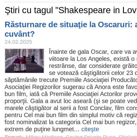
Ştiri cu tagul "Shakespeare in Lov
Răsturnare de situaţie la Oscaruri: 
cuvânt?
24.02.2025
Înainte de gala
Oscar
, care va a
viitoare la Los Angeles, există o
restrânse, dar considerate grăi
se votează câştigătorii celor 23
săptămânile trecute
Premiile
Asociaţiei Producător
Asociaţiei Regizorilor sugerau că
Anora
este favo
bun film
, iată că
Premiile
Asociaţiei Actorilor pro
proporţii. Gala a avut loc aseară (şi se poate ved
marele câştigător al serii a fost Conclav,
film
cons
pentru Cel mai bun film din simplul motiv că regi
fost nominalizat la categoria Cel mai bun regizor, 
extrem de puţine lungmet...
citeşte