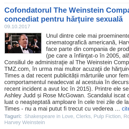
Cofondatorul The Weinstein Compa
concediat pentru hărțuire sexuală
09.10.2017
Unul dintre cele mai proeminent
cinematografică americană,
Har
face parte din compania de prod
(pe care a înfiinţat-o în 2005, al
Consiliul de administraţie al The Weinstein Comp
TMZ.com, în urma mai multor acuzaţii de hărţui
Times a dat recent publicității mărturiile unor fe
comportamentul neadecvat al acestuia în decursu
recent incident a avut loc în 2015). Printre ele se 
Ashley Judd
și
Rose McGowan
. Scandalul iscat 
luat o neaşteptată amploare în cele trei zile de l
Times - nu a mai putut fi trecut cu vederea ...
cit
Taguri:
Shakespeare in Love
,
Clerks
,
Pulp Fiction
,
R
Harvey Weinstein