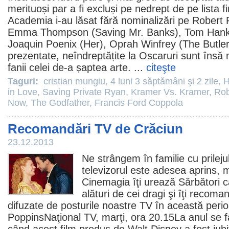
merituoși par a fi excluși pe nedrept de pe lista 
Academia i-au lăsat fără nominalizări pe Robert R
Emma Thompson (Saving Mr. Banks), Tom Hanks 
Joaquin Poenix (Her), Oprah Winfrey (The Butler
prezentate, neîndreptățite la Oscaruri sunt însă 
fanii celei de-a șaptea arte. ...
citeşte
Taguri:
cristian mungiu
,
4 luni 3 săptămâni şi 2 zile
,
H
in Love
,
Saving Private Ryan
,
Kramer Vs. Kramer
,
Rob
Now
,
The Godfather
,
Francis Ford Coppola
Recomandări TV de Crăciun
23.12.2013
Ne strângem în familie cu prilejul
televizorul este adesea aprins, 
Cinemagia îţi urează Sărbători cât
alături de cei dragi şi îţi recom
difuzate de posturile noastre TV în această peri
Poppins
Naţional TV, marţi, ora 20.15La anul se f