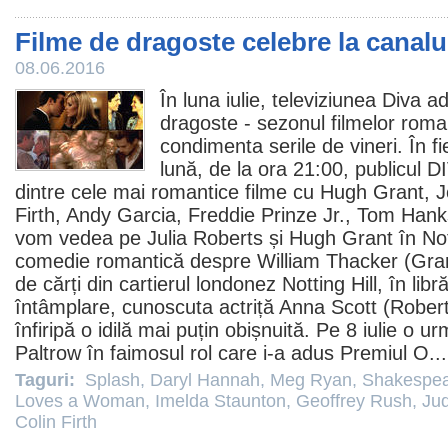
Filme de dragoste celebre la canalul 
08.06.2016
În luna iulie, televiziunea Diva 
dragoste - sezonul filmelor roma
condimenta serile de vineri. În f
lună, de la ora 21:00, publicul 
dintre cele mai romantice
filme
cu
Hugh Grant
,
J
Firth
,
Andy Garcia
, Freddie Prinze Jr.,
Tom Hank
vom vedea pe
Julia Roberts
și Hugh Grant în
Not
comedie
romantică despre William Thacker (Gran
de cărți din cartierul londonez Notting Hill, în libră
întâmplare, cunoscuta actriță Anna Scott (Roberts
înfiripă o idilă mai puțin obișnuită. Pe 8 iulie o
Paltrow în faimosul rol care i-a adus
Premiul
O
..
Taguri:
Splash
,
Daryl Hannah
,
Meg Ryan
,
Shakespea
Loves a Woman
,
Imelda Staunton
,
Geoffrey Rush
,
Ju
Colin Firth