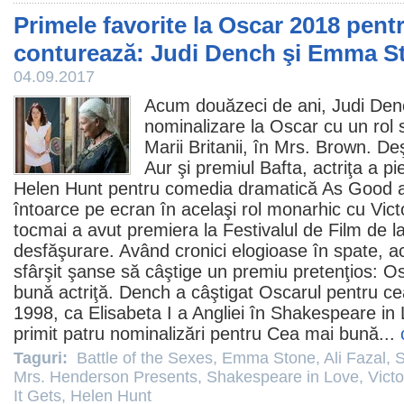
Primele favorite la Oscar 2018 pentr
conturează: Judi Dench şi Emma S
04.09.2017
Acum douăzeci de ani,
Judi Den
nominalizare la
Oscar
cu un rol s
Marii Britanii, în
Mrs. Brown
. De
Aur şi
premiul
Bafta, actriţa a pi
Helen Hunt
pentru comedia dramatică
As Good a
întoarce pe ecran în acelaşi rol monarhic cu
Vict
tocmai a avut premiera la Festivalul de
Film
de la
desfăşurare. Având cronici elogioase în spate, act
sfârşit şanse să câştige un
premiu
pretenţios: O
bună actriţă. Dench a câştigat Oscarul pentru ce
1998, ca Elisabeta I a Angliei în
Shakespeare in 
primit patru nominalizări pentru Cea mai bună...
Taguri:
Battle of the Sexes
,
Emma Stone
,
Ali Fazal
,
S
Mrs. Henderson Presents
,
Shakespeare in Love
,
Vict
It Gets
,
Helen Hunt