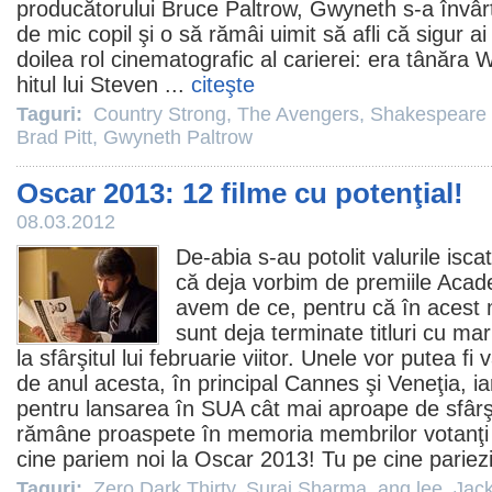
producătorului Bruce Paltrow, Gwyneth s-a învârti
de mic copil şi o să rămâi uimit să afli că sigur ai
doilea rol cinematografic al carierei: era tânăra
hitul lui Steven ...
citeşte
Taguri:
Country Strong
,
The Avengers
,
Shakespeare 
Brad Pitt
,
Gwyneth Paltrow
Oscar 2013: 12 filme cu potenţial!
08.03.2012
De-abia s-au potolit valurile isc
că deja vorbim de
premiile
Acade
avem de ce, pentru că în acest
sunt deja terminate titluri cu ma
la sfârşitul lui februarie viitor. Unele vor putea fi 
de anul acesta, în principal Cannes şi Veneţia, i
pentru lansarea în SUA cât mai aproape de sfârşi
rămâne proaspete în memoria membrilor votanţi 
cine pariem noi la
Oscar
2013! Tu pe cine pariezi
Taguri:
Zero Dark Thirty
,
Suraj Sharma
,
ang lee
,
Jack