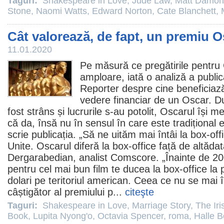
Taguri:
Shakespeare in Love
,
Jude Law
,
Matt Damon
Stone
,
Naomi Watts
,
Edward Norton
,
Cate Blanchett
,
Cât valorează, de fapt, un premiu 
11.01.2020
Pe măsură ce pregătirile pentru
amploare, iată o analiză a publi
Reporter despre cine beneficiază
vedere financiar de un Oscar. D
fost strâns și lucrurile s-au potolit, Oscarul își me
că da, însă nu în sensul în care este tradițional e
scrie publicația. „Să ne uităm mai întâi la box-offi
Unite. Oscarul diferă la box-office față de altăda
Dergarabedian, analist Comscore. „Înainte de 20
pentru cel mai bun
film
te ducea la box-office la
dolari pe teritoriul american. Ceea ce nu se mai
câștigător al premiului p...
citeşte
Taguri:
Shakespeare in Love
,
Marriage Story
,
The Ir
Book
,
Lupita Nyong'o
,
Octavia Spencer
,
roma
,
Halle B