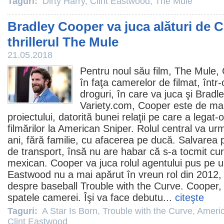
Taguri:
Dirty Harry
,
Clint Eastwood
,
The Mule
Bradley Cooper va juca alături de C
thrillerul The Mule
21.05.2018
Pentru noul său
film
, The Mule,
în faţa camerelor de filmat, într-
droguri, în care va juca şi
Bradl
Variety.com, Cooper este de ma
proiectului, datorită bunei relaţii pe care a legat
filmărilor la
American Sniper
. Rolul central va ur
ani, fără familie, cu afacerea pe ducă. Salvarea 
de transport, însă nu are habar că s-a tocmit curi
mexican. Cooper va juca rolul agentului pus pe u
Eastwood nu a mai apărut în vreun rol din
2012
,
despre baseball
Trouble with the Curve
. Cooper, 
spatele camerei. Îşi va face debutu...
citeşte
Taguri:
A Star Is Born
,
Trouble with the Curve
,
Americ
Clint Eastwood