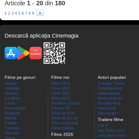
Articole
1
-
20
din
180
1
2
3
4
5
6
7
8
9
Descarcă aplicaţia Cinemagia
Filme pe genuri
Filme noi
Actori populari
Acţiune
Filme 2028
Charlize Theron
Animaţie
Filme 2027
Cate Blanchett
Aventuri
Filme 2026
Adrien Brody
Comedie
Filme 2025
Nicole Kidman
Crimă
Premiere cinema
Osvaldo Ríos
Documentar
Filme la TV
Hilary Duff
Dragoste
Filme pe DVD
Născuţi azi
Dramă
Filme pe Blu-ray
Trailere filme
Familie
Filme româneşti
S to X
Fantastic
Filme indiene
Our Sticky Love
Film noir
Filme 2026
Let's Marry Harry
Horror