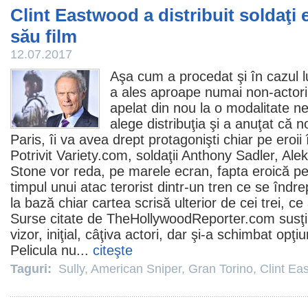
Clint Eastwood a distribuit soldaţi 
său film
12.07.2017
Aşa cum a procedat şi în cazul l
a ales aproape numai non-actor
apelat din nou la o modalitate n
alege distribuţia şi a anuţat că 
Paris, îi va avea drept protagonişti chiar pe eroii
Potrivit Variety.com, soldaţii Anthony Sadler, Ale
Stone vor reda, pe marele ecran, fapta eroică pe
timpul unui atac terorist dintr-un tren ce se îndr
la bază chiar cartea scrisă ulterior de cei trei, ce
Surse citate de TheHollywoodReporter.com susţi
vizor, iniţial, câţiva actori, dar şi-a schimbat op
Pelicula nu...
citeşte
Taguri:
Sully
,
American Sniper
,
Gran Torino
,
Clint Ea