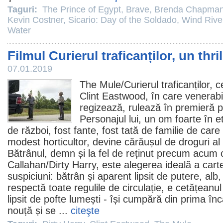
Taguri:
The Prince of Egypt
,
Brave
,
Brenda Chapma
Kevin Costner
,
Sicario: Day of the Soldado
,
Wind Rive
Water
Filmul Curierul traficanților, un thril
07.01.2019
The Mule/
Curierul traficanților
, c
Clint Eastwood
, în care venerabi
regizează, rulează în premieră 
Personajul lui, un om foarte în e
de război, fost fante, fost tată de familie de care
modest horticultor, devine cărăușul de droguri al
Bătrânul, demn și la fel de reținut precum acum c
Callahan/Dirty Harry, este alegerea ideală a carte
suspiciuni: bătrân și aparent lipsit de putere, alb
respectă toate regulile de circulație, e cetățeanu
lipsit de pofte lumești - își cumpără din prima î
nouță și se ...
citeşte