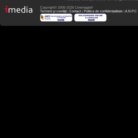
Copyright© 2000-2026 Cinemagia®
Termeni şi condiţii
|
Contact
|
Politica de confidențialitate
|
A.N.P.C