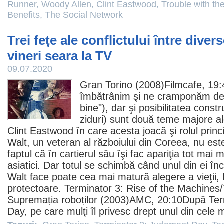
Runner
,
Woody Allen
,
Clint Eastwood
,
Trouble with th
Benefits
,
The Social Network
Trei feţe ale conflictului între divers
vineri seara la TV
09.07.2020
Gran Torino
(2008)Filmcafe, 19
îmbătrânim şi ne cramponăm de t
bine"), dar şi posibilitatea constr
ziduri) sunt două teme majore a
Clint Eastwood
în care acesta joacă şi rolul princ
Walt, un veteran al războiului din Coreea, nu es
faptul că în cartierul său îşi fac apariţia tot mai m
asiatici. Dar totul se schimbă când unul din ei în
Walt face poate cea mai matură alegere a vieţii, 
protectoare. Terminator 3: Rise of the Machines/
Supremația roboților
(2003)AMC, 20:10După
Ter
Day
, pe care mulţi îl privesc drept unul din cele 