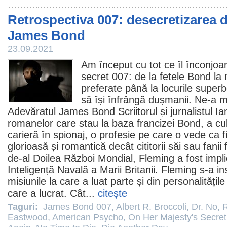
Retrospectiva 007: desecretizarea d
James Bond
23.09.2021
Am început cu tot ce îl înconjoa
secret 007: de la fetele Bond la m
preferate până la locurile superb
să își înfrângă dușmanii. Ne-a m
Adevăratul James Bond Scriitorul și jurnalistul
Ia
romanelor care stau la baza francizei Bond, a cul
carieră în spionaj, o profesie pe care o vede ca f
glorioasă și romantică decât cititorii săi sau fanii f
de-al Doilea Război Mondial, Fleming a fost impli
Inteligență Navală a Marii Britanii. Fleming s-a in
misiunile la care a luat parte și din personalitățile
care a lucrat. Cât...
citeşte
Taguri:
James Bond 007
,
Albert R. Broccoli
,
Dr. No
,
R
Eastwood
,
American Psycho
,
On Her Majesty's Secret