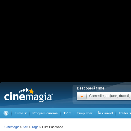
Descoperă filme
Comedie, acţiune, dramă, .
Filme
Program cinema
TV
Timp liber
În curând
Trailer
Cinemagia
Ştiri
Tags
Clint Eastwood
>
>
>