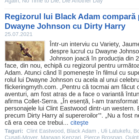
Again
,
No Time to Die
,
Die Another Day
Regizorul lui Black Adam compară p
Dwayne Johnson cu Dirty Harry
25.07.2021
Într-un interviu cu Variety,
Jaume
despre lucrul cu
Dwayne Johns
Johnson joacă în producția din
face, din nou, echipă cu regizorul pentru următo
Adam
. Atunci când îl pomenește în
filmul
cu supe
rolul lui Dwayne Johnson cu acela al unui celeb
flickeringmyth.com. „Pentru că tocmai am făcut
aventuri, am fost atras de a face o variantă întu
afirma Collet-Serra. „În esență, l-am transformat 
personajele lui
Clint Eastwood
dintr-un western. 
precum
Dirty Harry
al supereroilor'”. „Nu a fost 
că era ceea ce trebui...
citeşte
Taguri:
Clint Eastwood
,
Black Adam
,
Uli Latukefu
,
B
Cusati-Moyer
,
Marwan Kenzari
,
Pierce Brosnan
,
Quint