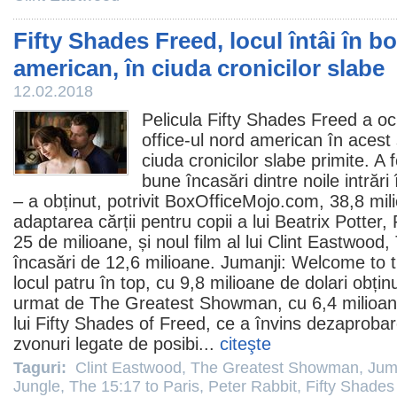
Fifty Shades Freed, locul întâi în bo
american, în ciuda cronicilor slabe
12.02.2018
Pelicula
Fifty Shades Freed
a ocu
office-ul nord american în acest
ciuda cronicilor slabe primite. A 
bune încasări dintre noile intrăr
– a obținut, potrivit BoxOfficeMojo.com, 38,8 mili
adaptarea cărții pentru copii a lui Beatrix Potter,
25 de milioane, și noul
film
al lui
Clint Eastwood
,
încasări de 12,6 milioane.
Jumanji: Welcome to t
locul patru în top, cu 9,8 milioane de dolari obți
urmat de
The Greatest Showman
, cu 6,4 milioa
lui Fifty Shades of Freed, ce a învins dezaprobarea
zvonuri legate de posibi...
citeşte
Taguri:
Clint Eastwood
,
The Greatest Showman
,
Jum
Jungle
,
The 15:17 to Paris
,
Peter Rabbit
,
Fifty Shades