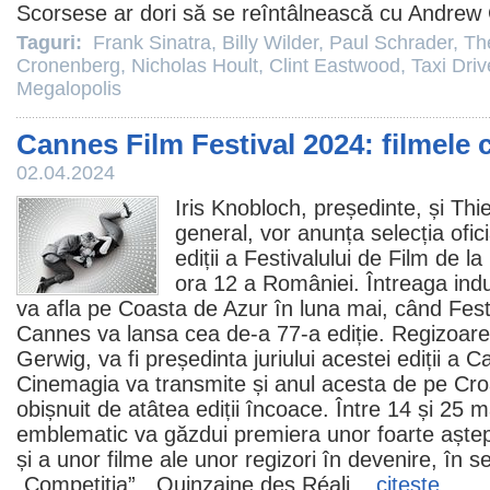
Scorsese ar dori să se reîntâlnească cu
Andrew
Taguri:
Frank Sinatra
,
Billy Wilder
,
Paul Schrader
,
Th
Cronenberg
,
Nicholas Hoult
,
Clint Eastwood
,
Taxi Driv
Megalopolis
Cannes Film Festival 2024: filmele 
02.04.2024
Iris Knobloch, președinte, și
Thi
general, vor anunța selecția ofic
ediții a Festivalului de
Film
de la 
ora 12 a României. Întreaga indu
va afla pe Coasta de Azur în luna mai, când Festi
Cannes va lansa cea de-a 77-a ediție. Regizoarea
Gerwig
, va fi președinta juriului acestei ediții a
Cinemagia va transmite și anul acesta de pe Cr
obișnuit de atâtea ediții încoace. Între 14 și 25 
emblematic va găzdui premiera unor foarte aște
și a unor filme ale unor regizori în devenire, în s
„Competiția”, „Quinzaine des Réali...
citeşte