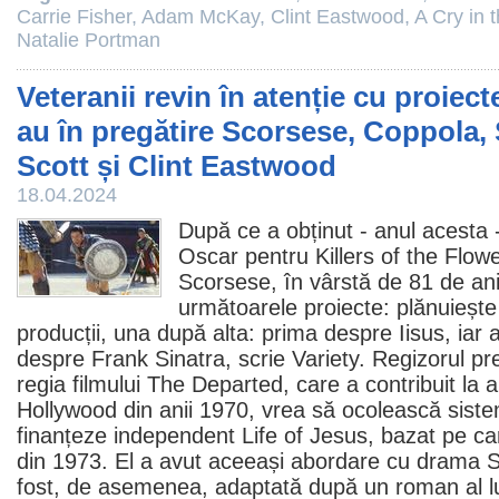
Carrie Fisher
,
Adam McKay
,
Clint Eastwood
,
A Cry in 
Natalie Portman
Veteranii revin în atenție cu proiect
au în pregătire Scorsese, Coppola, 
Scott și Clint Eastwood
18.04.2024
După ce a obținut - anul acesta -
Oscar
pentru Killers of the Flow
Scorsese
, în vârstă de 81 de ani
următoarele proiecte: plănuiește
producții, una după alta: prima despre Iisus, iar
despre
Frank Sinatra
, scrie Variety. Regizorul p
regia filmului The Departed, care a contribuit la a
Hollywood din anii 1970, vrea să ocolească sistem
finanțeze independent Life of Jesus, bazat pe c
din 1973. El a avut aceeași abordare cu drama S
fost, de asemenea, adaptată după un roman al lu