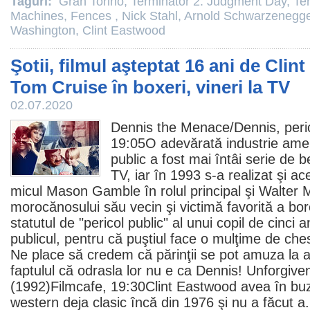
Taguri:
Gran Torino
,
Terminator 2: Judgment Day
,
Ter
Machines
,
Fences
,
Nick Stahl
,
Arnold Schwarzenegge
Washington
,
Clint Eastwood
Şotii, filmul aşteptat 16 ani de Cli
Tom Cruise în boxeri, vineri la TV
02.07.2020
Dennis the Menace/
Dennis, peri
19:05O adevărată industrie amer
public a fost mai întâi serie de 
TV, iar în 1993 s-a realizat şi a
micul
Mason Gamble
în rolul principal şi
Walter 
morocănosului său vecin şi victimă favorită a bor
statutul de "pericol public" al unui copil de cinci 
publicul, pentru că puştiul face o mulţime de ches
Ne place să credem că părinţii se pot amuza la 
faptulul că odrasla lor nu e ca Dennis! Unforgive
(1992)Filmcafe, 19:30
Clint Eastwood
avea în buz
western deja clasic încă din 1976 şi nu a făcut a.