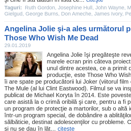
Taguri:
Ruth Gordon
,
Josephine Hull
,
John Wayne
,
M
Gielgud
,
George Burns
,
Don Ameche
,
James Ivory
,
Pe
Angelina Jolie şi-a ales următorul p
Those Who Wish Me Dead
29.01.2019
Angelina Jolie
îşi pregăteşte rev
marele ecran prin câteva proiecte
unul dintre acestea, ce a primit
producţie, este Those Who Wish 
îi are spate pe producătorii lui Joker (viitorul
film
The Mule
(al lui
Clint Eastwood
).
Filmul
se va ins
publicat de Michael Koryta în 2014. Este poveste
care asistă la o crimă oribilă şi care, pentru a fi p
un program de protecţie a martorilor, sub o altă i
într-un program special, de dobândire a ablităţilo
sălbăticie, destinat adolescenţilor cu probleme. C
şi nu se dau în lăt...
citeşte