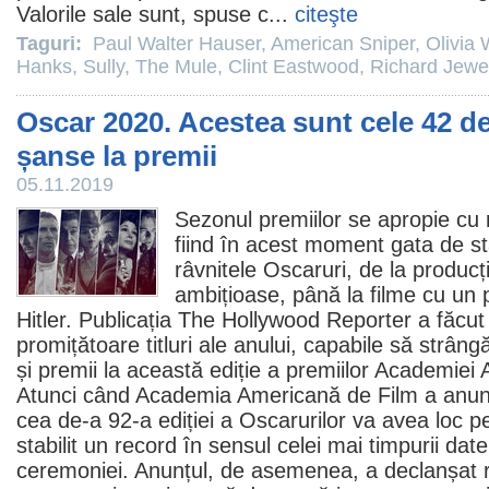
Valorile sale sunt, spuse c...
citeşte
Taguri:
Paul Walter Hauser
,
American Sniper
,
Olivia 
Hanks
,
Sully
,
The Mule
,
Clint Eastwood
,
Richard Jewel
Oscar 2020. Acestea sunt cele 42 de
șanse la premii
05.11.2019
Sezonul premiilor se apropie cu 
fiind în acest moment gata de st
râvnitele Oscaruri, de la producț
ambițioase, până la filme cu un
Hitler. Publicația The Hollywood Reporter a făcut 
promițătoare titluri ale anului, capabile să strân
și
premii
la această ediție a premiilor Academie
Atunci când Academia Americană de
Film
a anunț
cea de-a 92-a ediției a Oscarurilor va avea loc p
stabilit un record în sensul celei mai timpurii dat
ceremoniei. Anunțul, de asemenea, a declanșat 