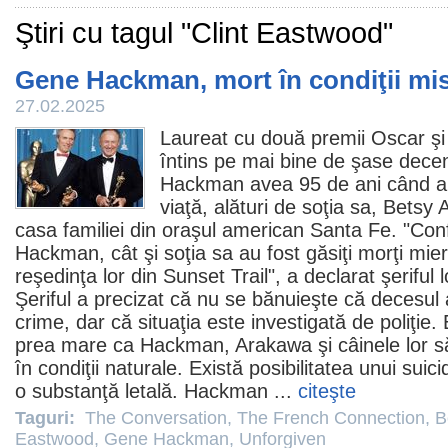
Ştiri cu tagul "Clint Eastwood"
Gene Hackman, mort în condiţii mi
27.02.2025
Laureat cu două
premii
Oscar
şi
întins pe mai bine de şase decen
Hackman
avea 95 de ani când a 
viaţă, alături de soţia sa, Betsy 
casa familiei din oraşul american Santa Fe. "Co
Hackman, cât şi soţia sa au fost găsiţi morţi mi
reşedinţa lor din Sunset Trail", a declarat şeriful 
Şeriful a precizat că nu se bănuieşte că decesul 
crime, dar că situaţia este investigată de poliţie.
prea mare ca Hackman, Arakawa şi câinele lor s
în condiţii naturale. Există posibilitatea unui suici
o substanţă letală. Hackman ...
citeşte
Taguri:
The Conversation
,
The French Connection
,
B
Eastwood
,
Gene Hackman
,
Unforgiven