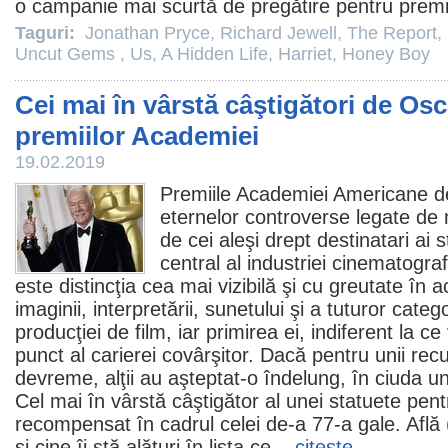
o campanie mai scurtă de pregătire pentru
prem
Taguri:
Jonathan Pryce
,
Richard Jewell
,
The Report
,
Uncut Gems
,
Us
,
A Hidden Life
,
Harriet
,
Honey Boy
Cei mai în vârstă câştigători de Osc
premiilor Academiei
19.02.2019
Premiile
Academiei Americane 
eternelor controverse legate de 
de cei aleşi drept destinatari ai 
central al industriei cinematogra
este distincţia cea mai vizibilă şi cu greutate în a
imaginii, interpretării, sunetului şi a tuturor categ
producţiei de
film
, iar primirea ei, indiferent la 
punct al carierei covârşitor. Dacă pentru unii re
devreme, alţii au aşteptat-o îndelung, în ciuda u
Cel mai în vârstă câştigător al unei statuete pent
recompensat în cadrul celei de-a 77-a gale. Află
şi cine îi stă alături în lista ce...
citeşte