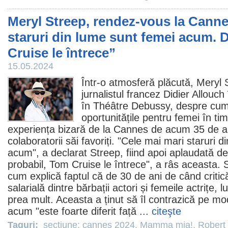
Meryl Streep, rendez-vous la Canne
staruri din lume sunt femei acum. D
Cruise le întrece”
15.05.2024
Într-o atmosferă plăcută,
Meryl 
jurnalistul francez Didier Allouch 
în Théâtre Debussy, despre cum
oportunitățile pentru femei în ti
experiența bizară de la Cannes de acum 35 de an
colaboratorii săi favoriți. "Cele mai mari staruri 
acum", a declarat Streep, fiind apoi aplaudată de
probabil,
Tom Cruise
le întrece", a râs aceasta. 
cum explică faptul că de 30 de ani de când critic
salarială dintre bărbații actori și femeile actrițe,
prea mult. Aceasta a ținut să îl contrazică pe m
acum "este foarte diferit față ...
citeşte
Taguri:
sectiune: cannes 2024
,
Mamma mia!
,
Robert