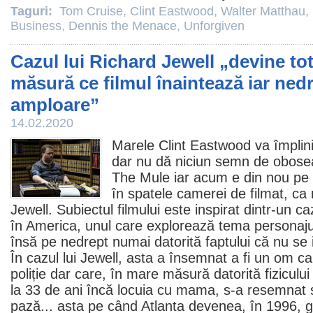
Taguri:
Tom Cruise
,
Clint Eastwood
,
Walter Matthau
,
Business
,
Dennis the Menace
,
Unforgiven
Cazul lui Richard Jewell „devine to
măsură ce filmul înaintează iar nedr
amploare”
14.02.2020
Marele
Clint Eastwood
va împlini
dar nu dă niciun semn de oboseal
The Mule
iar acum e din nou pe
în spatele camerei de filmat, ca r
Jewell
. Subiectul filmului este inspirat dintr-un c
în America, unul care explorează tema personaju
însă pe nedrept numai datorită faptului că nu se 
În cazul lui Jewell, asta a însemnat a fi un om car
poliție dar care, în mare măsură datorită fizicului 
la 33 de ani încă locuia cu mama, s-a resemnat
pază... asta pe când Atlanta devenea, în 1996, g