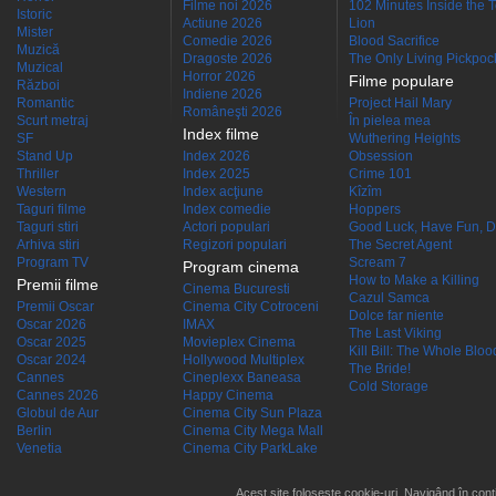
Filme noi 2026
102 Minutes Inside the 
Istoric
Actiune 2026
Lion
Mister
Comedie 2026
Blood Sacrifice
Muzică
Dragoste 2026
The Only Living Pickpocke
Muzical
Horror 2026
Filme populare
Război
Indiene 2026
Romantic
Project Hail Mary
Româneşti 2026
Scurt metraj
În pielea mea
Index filme
SF
Wuthering Heights
Stand Up
Index 2026
Obsession
Thriller
Index 2025
Crime 101
Western
Index acţiune
Kîzîm
Taguri filme
Index comedie
Hoppers
Taguri stiri
Actori populari
Good Luck, Have Fun, D
Arhiva stiri
Regizori populari
The Secret Agent
Program TV
Scream 7
Program cinema
How to Make a Killing
Premii filme
Cinema Bucuresti
Cazul Samca
Premii Oscar
Cinema City Cotroceni
Dolce far niente
Oscar 2026
IMAX
The Last Viking
Oscar 2025
Movieplex Cinema
Kill Bill: The Whole Blood
Oscar 2024
Hollywood Multiplex
The Bride!
Cannes
Cineplexx Baneasa
Cold Storage
Cannes 2026
Happy Cinema
Globul de Aur
Cinema City Sun Plaza
Berlin
Cinema City Mega Mall
Venetia
Cinema City ParkLake
Acest site folosește cookie-uri. Navigând în conti