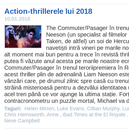
Action-thrillerele lui 2018
10.01.2018
The Commuter/
Pasager în trenul
Neeson
(un specialist al filmelo
Taken, de altfel) un soi de Hercu
navetiști intră vineri pe marile 
alt moment mai bun pentru a trece în revistă thri
putea fi văzute anul acesta pe marile noastre e
Commuter/Pasager în trenul teroriipremiera în R
acest thriller plin de adrenalină Liam Neeson es
vânzări care, pe drumul zilnic spre casă cu trenu
străină misterioasă pentru a dezvălui identitate
acel tren până ce vor ajunge la ultima stație. For
contracronometru un puzzle mortal, Michael va 
Taguri:
Helen Mirren
,
Luke Evans
,
Cillian Murphy
,
Lu
Chris Hemsworth
,
Anne
,
Bad Times at the El Royale
Neve Campbell