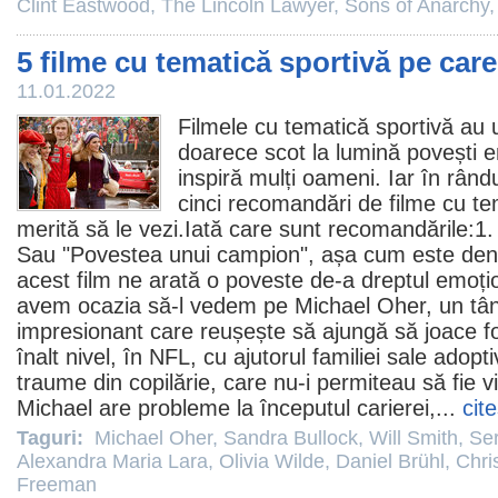
Clint Eastwood
,
The Lincoln Lawyer
,
Sons of Anarchy
5 filme cu tematică sportivă pe care
11.01.2022
Filmele
cu tematică sportivă au 
doarece scot la lumină povești 
inspiră mulți oameni. Iar în rând
cinci recomandări de
filme
cu tem
merită să le vezi.Iată care sunt recomandările:1.
Sau "
Povestea unui campion
", așa cum este de
acest
film
ne arată o poveste de-a dreptul emoțio
avem ocazia să-l vedem pe
Michael Oher
, un tâ
impresionant care reușește să ajungă să joace fo
înalt nivel, în NFL, cu ajutorul familiei sale ado
traume din copilărie, care nu-i permiteau să fie vi
Michael are probleme la începutul carierei,...
cit
Taguri:
Michael Oher
,
Sandra Bullock
,
Will Smith
,
Ser
Alexandra Maria Lara
,
Olivia Wilde
,
Daniel Brühl
,
Chri
Freeman