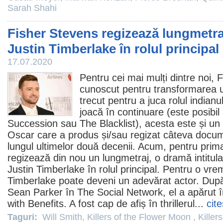
Sarah Shahi
Fisher Stevens regizează lungmetra
Justin Timberlake în rolul principal
17.07.2020
Pentru cei mai mulți dintre noi,
F
cunoscut pentru transformarea u
trecut pentru a juca rolul indianu
joacă în continuare (este posibil 
Succession
sau
The Blacklist
), acesta este și un
Oscar
care a produs și/sau regizat câteva docu
lungul ultimelor două decenii. Acum, pentru prim
regizează din nou un lungmetraj, o dramă intitul
Justin Timberlake
în rolul principal. Pentru o vre
Timberlake poate deveni un adevărat actor. Dup
Sean Parker în
The Social Network
, el a apărut
with Benefits
. A fost cap de afiș în thrillerul...
cit
Taguri:
Will Smith
,
Killers of the Flower Moon
,
Killers