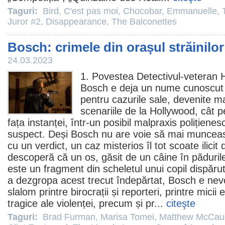
Taguri:
Bird
,
C'est pas moi
,
Chocobar
,
Emmanuelle
,
Juror #2
,
Disappearance
,
The Balconettes
Bosch: crimele din orașul străinilor
24.03.2023
1. Povestea Detectivul-veteran 
Bosch
e deja un nume cunoscut 
pentru cazurile sale, devenite m
scenariile de la Hollywood, cât pe
fața instanței, într-un posibil malpraxis polițiene
suspect. Deși Bosch nu are voie să mai muncea
cu un verdict, un caz misterios îl tot scoate ilicit
descoperă că un os, găsit de un câine în pădurile
este un fragment din scheletul unui copil dispăru
a dezgropa acest trecut îndepărtat, Bosch e nevo
slalom printre birocrații și reporteri, printre micii 
tragice ale violenței, precum și pr...
citeşte
Taguri:
Brad Furman
,
Marisa Tomei
,
Matthew McCau