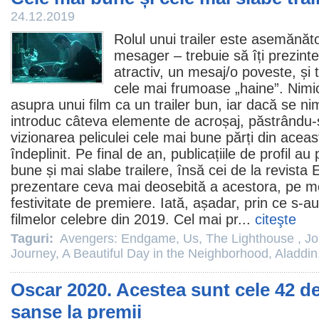
24.12.2019
Rolul unui trailer este asemănăto
mesager – trebuie să îți prezinte
atractiv, un mesaj/o poveste, și 
cele mai frumoase „haine”. Nimic
asupra unui
film
ca un trailer bun, iar dacă se nim
introduc câteva elemente de acroșaj, păstrându-s
vizionarea peliculei cele mai bune părți din aceas
îndeplinit. Pe final de an, publicațiile de profil au
bune și mai slabe trailere, însă cei de la revista
prezentare ceva mai deosebită a acestora, pe mod
festivitate de premiere. Iată, așadar, prin ce s-au
filmelor celebre din 2019. Cel mai pr...
citeşte
Taguri:
Avengers: Endgame
,
Us
,
The Lighthouse
,
Jo
Journey
,
A Beautiful Day in the Neighborhood
,
Aladdin
Oscar 2020. Acestea sunt cele 42 de
șanse la premii