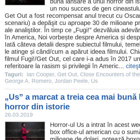
bună lansare a unui
horror
din is
un nou succes de gen cineastul
Get Out
a fost recompensat anul trecut cu
Osca
scenariu) a depăşit cu aproape 30 de milioane pr
ale analiştilor. În timp ce „Fugi!” dezvăluia adev
în America,
Noi
vorbește despre America și despr
Iată câteva detalii despre subiectul filmului, te
le atinge și când/cum a apărut ideea filmului. Chi
filmul
Fugi!/Get Out, cel care i-a adus în 2017 u
referitoare la rasism și privilegii în Americ...
citeş
Taguri:
Ian Cooper
,
Get Out
,
Close Encounters of the
George A. Romero
,
Jordan Peele
,
Us
„Us” a marcat a treia cea mai bună 
horror din istorie
26.03.2019
Horror
-ul
Us
a intrat în acest we
box office-ul american cu o sum
milioane de dolari, notează boxo