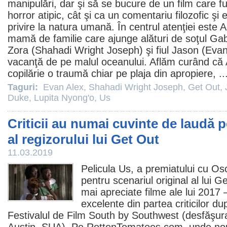
manipulări, dar şi să se bucure de un
film
care fu
horror
atipic, cât şi ca un comentariu filozofic şi
privire la natura umană. În centrul atenţiei este A
mamă de familie care ajunge alături de soţul Ga
Zora (
Shahadi Wright Joseph
) şi fiul Jason (
Evan
vacanţă de pe malul oceanului. Aflăm curând că A
copilărie o traumă chiar pe plaja din apropiere, ..
Taguri:
Evan Alex
,
Shahadi Wright Joseph
,
Get Out
,
Duke
,
Lupita Nyong'o
,
Us
Criticii au numai cuvinte de laudă 
al regizorului lui Get Out
11.03.2019
Pelicula
Us
, a premiatului cu
Os
pentru scenariul original al lui
Ge
mai apreciate
filme
ale lui 2017 
excelente din partea criticilor d
Festivalul de
Film
South by Southwest (desfăşurat