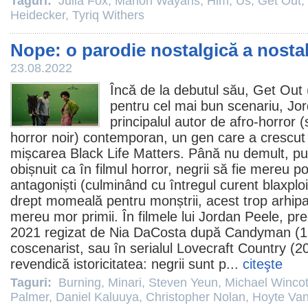
Taguri:
Julia Fox
,
Marlon Wayans
,
Him
,
Us
,
Get Out
,
Heidecker
,
Tyriq Withers
Nope: o parodie nostalgică a nostal
23.08.2022
Încă de la debutul său,
Get Out
pentru cel mai bun scenariu,
Jor
principalul autor de afro-
horror
(
horror noir) contemporan, un gen care a crescut î
mișcarea Black Life Matters. Până nu demult, pu
obișnuit ca în
filmul
horror
, negrii să fie mereu po
antagoniști (culminând cu întregul curent blaxploi
drept momeală pentru monștrii, acest trop arhipar
mereu mor primii. În
filmele
lui Jordan Peele, pre
2021 regizat de
Nia DaCosta
după
Candyman
(1
coscenarist, sau în serialul
Lovecraft Country
(20
revendică istoricitatea: negrii sunt p...
citeşte
Taguri:
Burning
,
Minari
,
Steven Yeun
,
Michael Wincot
Palmer
,
Daniel Kaluuya
,
Christopher Nolan
,
Hoyte Va