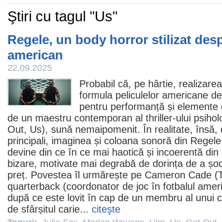
Ştiri cu tagul "Us"
Regele, un body horror stilizat desp
american
22.09.2025
Probabil că, pe hârtie, realizare
formula peliculelor americane d
pentru performanță și elemente
de un maestru contemporan al thriller-ului psihol
Out
, Us), sună nemaipomenit. În realitate, însă, d
principali, imaginea și coloana sonoră din
Regele
devine din ce în ce mai haotică și incoerentă din
bizare, motivate mai degrabă de dorința de a șoca
preț. Povestea îl urmărește pe Cameron Cade (
quarterback (coordonator de joc în fotbalul amer
după ce este lovit în cap de un membru al unui c
de sfârșitul carie...
citeşte