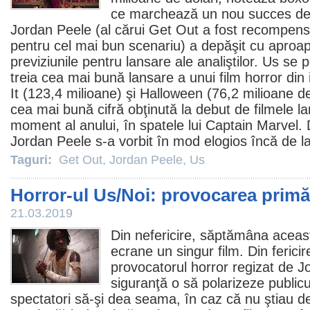
ce marchează un nou succes de 
Jordan Peele
(al cărui
Get Out
a fost recompensa
pentru cel mai bun scenariu) a depăşit cu aproa
previziunile pentru lansare ale analiştilor. Us s
treia cea mai bună lansare a unui
film
horror
din 
It (123,4 milioane) şi Halloween (76,2 milioane de
cea mai bună cifră obţinută la debut de
filmele
la
moment al anului, în spatele lui Captain Marvel.
Jordan Peele s-a vorbit în mod elogios încă de l
Taguri:
Get Out
,
Jordan Peele
,
Us
Horror-ul Us/Noi: provocarea primă
21.03.2019
Din nefericire, săptămâna aceas
ecrane un singur
film
. Din ferici
provocatorul
horror
regizat de
J
siguranţă o să polarizeze public
spectatori să-şi dea seama, în caz că nu ştiau d