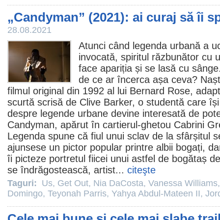
„Candyman” (2021): ai curaj să îi 
28.08.2021
Atunci când legenda urbană a u
invocată, spiritul răzbunător cu un
face apariția și se lasă cu sânge
de ce ar încerca așa ceva? Nașt
filmul
original din 1992 al lui
Bernard Rose
, adap
scurtă scrisă de Clive Barker, o studentă care își
despre legende urbane devine interesată de potenț
Candyman, apărut în cartierul-ghetou Cabrini Gr
Legenda spune că fiul unui sclav de la sfârșitul s
ajunsese un pictor popular printre albii bogați, 
îi picteze portretul fiicei unui astfel de bogătaș
se îndrăgostească, artist...
citeşte
Taguri:
Us
,
Get Out
,
Nia DaCosta
,
Vanessa Williams
Domingo
,
Teyonah Parris
,
Yahya Abdul-Mateen II
,
Jor
Cele mai bune și cele mai slabe trai