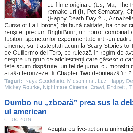
cu
filme
originale (
Us
, Ma,
The P
remake-uri (It,
Pet Sematary
, Ch
(
Happy Death Day 2U
,
Annabel
Curse of La Llorona
) de bună calitate, ba chiar c
reușite, precum
BrightBurn
, un
horror
combinat 
Iubitorii sperieturilor experimentate într-un cadr
cinema
, sunt așteptați acum la
Scary Stories to T
de Guillermo del Toro, ce rulează în regim de a
despre un grup de adolescenți care găsesc o cart
fete acum dispărute, un fel de jurnal cu monștri 
și să-i terorizeze.
It Chapter Two
debutează în ?.
Taguri:
Kaya Scodelario
,
Midsommar
,
Luz
,
Happy De
Mickey Rourke
,
Nightmare Cinema
,
Crawl
,
Endzeit
,
T
Dumbo nu „zboară” prea sus la debu
ul american
01.04.2019
Adaptarea live-action a animaţie