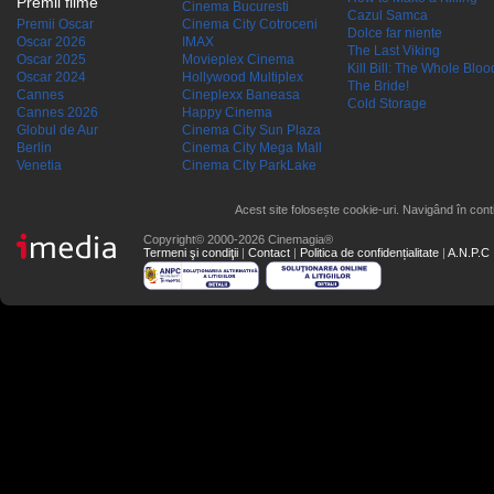
Premii filme
Cinema Bucuresti
Cazul Samca
Premii Oscar
Cinema City Cotroceni
Dolce far niente
Oscar 2026
IMAX
The Last Viking
Oscar 2025
Movieplex Cinema
Kill Bill: The Whole Blood
Oscar 2024
Hollywood Multiplex
The Bride!
Cannes
Cineplexx Baneasa
Cold Storage
Cannes 2026
Happy Cinema
Globul de Aur
Cinema City Sun Plaza
Berlin
Cinema City Mega Mall
Venetia
Cinema City ParkLake
Acest site folosește cookie-uri. Navigând în conti
Copyright© 2000-2026 Cinemagia®
Termeni şi condiţii
|
Contact
|
Politica de confidențialitate
|
A.N.P.C