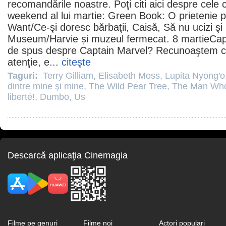
recomandările noastre. Poţi citi
aici
despre cele c
weekend al lui martie:
Green Book: O prietenie p
Want/
Ce-şi doresc bărbaţii
,
Caisă
,
Să nu ucizi
şi
Museum
/Harvie și muzeul fermecat. 8 martie
Cap
de spus despre Captain Marvel? Recunoaştem c
atenţie, e...
citeşte
Taguri:
Terry Gilliam
,
Elisabeth Moss
,
Lupita Nyong'o
dintre mine şi mine
,
The Wild Pear Tree
,
The Man Who 
liberté!
,
Dumbo
,
Us
Descarcă aplicaţia Cinemagia
Filme pe genuri
Filme noi
Actori populari