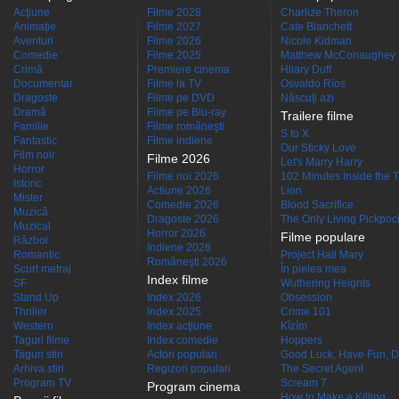
Acţiune
Filme 2028
Charlize Theron
Animaţie
Filme 2027
Cate Blanchett
Aventuri
Filme 2026
Nicole Kidman
Comedie
Filme 2025
Matthew McConaughey
Crimă
Premiere cinema
Hilary Duff
Documentar
Filme la TV
Osvaldo Ríos
Dragoste
Filme pe DVD
Născuţi azi
Dramă
Filme pe Blu-ray
Trailere filme
Familie
Filme româneşti
S to X
Fantastic
Filme indiene
Our Sticky Love
Film noir
Filme 2026
Let's Marry Harry
Horror
Filme noi 2026
102 Minutes Inside the 
Istoric
Actiune 2026
Lion
Mister
Comedie 2026
Blood Sacrifice
Muzică
Dragoste 2026
The Only Living Pickpocke
Muzical
Horror 2026
Filme populare
Război
Indiene 2026
Romantic
Project Hail Mary
Româneşti 2026
Scurt metraj
În pielea mea
Index filme
SF
Wuthering Heights
Stand Up
Index 2026
Obsession
Thriller
Index 2025
Crime 101
Western
Index acţiune
Kîzîm
Taguri filme
Index comedie
Hoppers
Taguri stiri
Actori populari
Good Luck, Have Fun, D
Arhiva stiri
Regizori populari
The Secret Agent
Program TV
Scream 7
Program cinema
How to Make a Killing