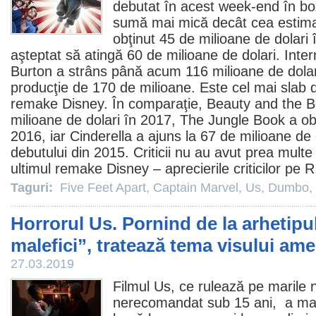
debutat în acest week-end în bo
sumă mai mică decât cea estimat
obţinut 45 de milioane de dolari 
aşteptat să atingă 60 de milioane de dolari. Intern
Burton
a strâns până acum 116 milioane de dolar
producţie de 170 de milioane. Este cel mai slab d
remake Disney. În comparaţie, Beauty and the B
milioane de dolari în 2017, The Jungle Book a ob
2016, iar Cinderella a ajuns la 67 de milioane de
debutului din 2015. Criticii nu au avut prea mult
ultimul remake Disney – aprecierile criticilor pe R
Taguri:
Five Feet Apart
,
Captain Marvel
,
Us
,
Dumbo
,
Horrorul Us. Pornind de la arhetipu
malefici”, tratează tema visului ame
27.03.2019
Filmul
Us, ce rulează pe marile 
nerecomandat sub 15 ani, a mar