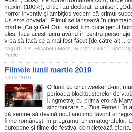
Austin, SUA). Pe RottenTomatoes.com, unde no
maxim (100%), criticii au declarat la unison: „Od
horror inventiv şi ambiţios vedem că primul succe
Us este dovada”.
Filmul
se lansează în cinemato
martie „Ca şi Get Out, acest
film
duce genul
hor
ales, face acest lucru având în centru personaje
vrea să facă ce a mai fost făcut [de către alţ...
c
Taguri:
Us
,
Elisabeth Moss
,
Winston Duke
,
Lupita Ny
Peele
Filmele lunii martie 2019
03.03.2019
O lună cu cinci weekend-uri, mar
perioada blockbusterelor de vară
lungmetraj cu prima eroină Marve
sincronizare cu Ziua Femeii. În 
dă semne să devină noul anotimp favorit al regizo
filme
româneşti în programul cinematografelor. 
europene şi filme de festival completează oferta.