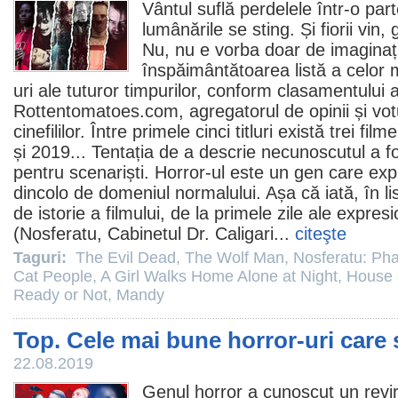
Vântul suflă perdelele într-o part
lumânările se sting. Și fiorii vin,
Nu, nu e vorba doar de imaginaț
înspăimântătoarea listă a celor
uri ale tuturor timpurilor, conform clasamentului a
Rottentomatoes.com, agregatorul de opinii și votur
cinefililor. Între primele cinci titluri există trei
filme
și 2019... Tentația de a descrie necunoscutul a fo
pentru scenariști.
Horror
-ul este un gen care expu
dincolo de domeniul normalului. Așa că iată, în li
de istorie a filmului, de la primele zile ale expre
(Nosferatu, Cabinetul Dr. Caligari...
citeşte
Taguri:
The Evil Dead
,
The Wolf Man
,
Nosferatu: Ph
Cat People
,
A Girl Walks Home Alone at Night
,
House 
Ready or Not
,
Mandy
Top. Cele mai bune horror-uri care 
22.08.2019
Genul
horror
a cunoscut un revir