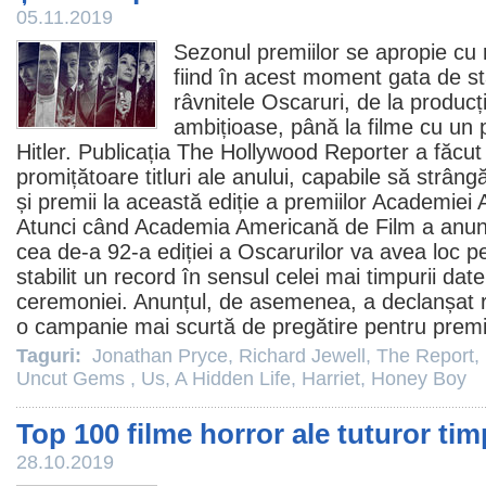
05.11.2019
Sezonul premiilor se apropie cu 
fiind în acest moment gata de st
râvnitele Oscaruri, de la producț
ambițioase, până la filme cu un
Hitler. Publicația The Hollywood Reporter a făcut 
promițătoare titluri ale anului, capabile să strân
și
premii
la această ediție a premiilor Academie
Atunci când Academia Americană de
Film
a anunț
cea de-a 92-a ediției a Oscarurilor va avea loc p
stabilit un record în sensul celei mai timpurii dat
ceremoniei. Anunțul, de asemenea, a declanșat 
o campanie mai scurtă de pregătire pentru
prem
Taguri:
Jonathan Pryce
,
Richard Jewell
,
The Report
,
Uncut Gems
,
Us
,
A Hidden Life
,
Harriet
,
Honey Boy
Top 100 filme horror ale tuturor tim
28.10.2019