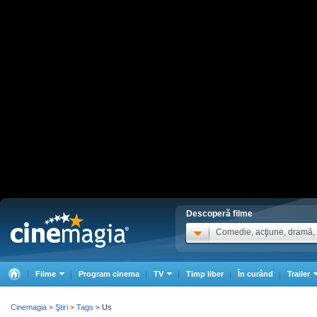
Descoperă filme
Comedie, acţiune, dramă, .
Filme
Program cinema
TV
Timp liber
În curând
Trailer
Cinemagia
Ştiri
Tags
Us
>
>
>