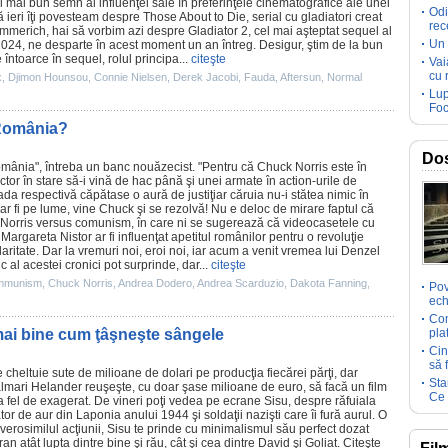
el mai bun semn al influenţei sale în preferinţele cinematografice ale unei
Odi
că
ieri îţi povesteam
despre Those About to Die, serial cu gladiatori creat
rec
mmerich, hai să vorbim azi despre
Gladiator 2
, cel mai aşteptat sequel al
Un 
 2024, ne desparte în acest moment un an întreg. Desigur, ştim de la bun
ntoarce în sequel, rolul principa...
citeşte
Vai
cu 
x
,
Djimon Hounsou
,
Connie Nielsen
,
Derek Jacobi
,
Fauda
,
Aftersun
,
Normal
Lup
Foc
n România?
Dos
omânia", întreba un banc nouăzecist. "Pentru că
Chuck Norris
este în
tor în stare să-i vină de hac până şi unei armate în action-urile de
da respectivă căpătase o aură de justiţiar căruia nu-i stătea nimic în
ar fi pe lume, vine Chuck şi se rezolvă! Nu e deloc de mirare faptul că
Norris versus comunism
, în care ni se sugerează că videocasetele cu
Margareta Nistor ar fi influenţat apetitul românilor pentru o revoluţie
aritate. Dar la vremuri noi, eroi noi, iar acum a venit vremea lui
Denzel
c al acestei cronici pot surprinde, dar...
citeşte
ommunism
,
Chuck Norris
,
Andrea Dodero
,
Andrea Scarduzio
,
Dakota Fanning
,
Pov
ech
Com
 mai bine cum ţâşneşte sângele
pla
Cin
să 
e cheltuie sute de milioane de dolari pe producţia fiecărei părţi, dar
Sta
lmari Helander
reuşeşte, cu doar şase milioane de euro, să facă un
film
Ce 
 la fel de exagerat. De vineri poţi vedea pe ecrane
Sisu
, despre răfuiala
ător de aur din Laponia anului 1944 şi soldaţii nazişti care îi fură aurul. O
verosimilul acţiunii, Sisu te prinde cu minimalismul său perfect dozat
n atât lupta dintre bine şi rău, cât şi cea dintre David şi Goliat. Citeşte