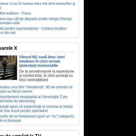
seea: ci eu în lumea mea mă simt nemuritor şi
e
film kafkian - Franz
ana sau cât de departe poate merge Disney
remake-urile
tă pentru supraviețuire! - Cartea morților:
ul din iad
arele X
Viitorul NU sună bine: lumi
totalitare în cinci seriale
(potenţial) memorabile
De la secretomanie la represiune
şi control total, în cinci poveşti cu
totul neliniştitoare
estea unui film "blestemat": 90 de membri ai
ipei au făcut cancer
portament neaşteptat al Generaţiei Z pe
tformele de streaming
eaştii spun că experienţa la cinema ar trebui
fie mai bună pentru spectatori
rurile de la Hollywood spun un "nu" categoric.
le-a deranjat