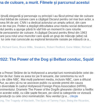
ma de culoare, a murit. Filmele şi parcursul acestui
i ţinută elegantă şi personaje cu principii l-au făcut primul star de culoare
imul bărbat de culoare care a câştigat Oscarul pentru cel mai bun actor, a
vea 94 de ani. CNN i-a dedicat actorului un amplu articol, din care
 de mai jos. Poitier a depăşit dificultatea unui mediu social defavorizat
ntul pentru a ajunge până în vârf într-un moment în care rolurile
ate persoanelor de culoare. A câştigat Oscarul pentru
filmul
din 1963
 care juca rolul unui muncitor care ajută un grup de măicuţe (albe) să
e
lui cele mai cunoscute au explorat tensiunile rasiale pe măsură ce a...
l
,
Richard Gere
,
Bruce Willis
,
Sneakers
,
Robert Redford
,
Gene Wilder
,
Richard
 2022: The Power of the Dog şi Belfast conduc, Squid
e a Presei Străine de la Hollywood a anunțat luni nominalizările celei de-
ilor de Aur. Gala va avea loc pe 9 ianuarie, dar ceremonia nu va fi
 nu de către NBC. Mai mulți parteneri media, inclusiv NBC, care a difuzat
 Aur, au ales să nu se asocieze public cu aceste
premii
din cauza
 diversitate în cadrul Hollywood Foreign Press Association (HFPA),
venimentului. Dramele The Power of the Dog/
În ghearele câinilor
a Netflix
acestei ediții, cu câte șapte fiecare, pe când la categoriile ce vizează
roducții cu cele cinci nominalizări. Nou venitul (și e...
citeşte
ong
,
The Tragedy of Macbeth
,
The Eyes of Tammy Faye
,
Being the Ricardos
,