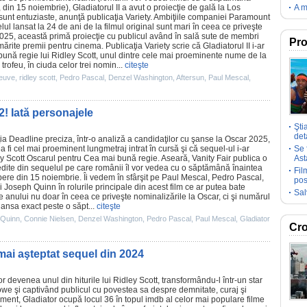
, din 15 noiembrie),
Gladiatorul II
a avut o proiecţie de gală la Los
A m
e sunt entuziaste, anunţă publicaţia Variety. Ambiţiile companiei Paramount
lul lansat la 24 de ani de la
filmul
original sunt mari în ceea ce priveşte
025, această primă proiecţie cu publicul având în sală sute de membri
Pro
rmărite
premii
pentru
cinema
. Publicaţia Variety scrie că Gladiatorul II i-ar
ună regie lui
Ridley Scott
, unul dintre cele mai proeminente nume de la
ofeu, în ciuda celor trei nomin...
citeşte
neuve
,
ridley scott
,
Pedro Pascal
,
Denzel Washington
,
Aftersun
,
Paul Mescal
,
2! Iată personajele
Şti
deta
ţia Deadline preciza, într-o analiză a candidaţilor cu şanse la
Oscar
2025,
a fi cel mai proeminent lungmetraj intrat în cursă şi că sequel-ul i-ar
Se 
y Scott
Oscarul pentru Cea mai bună regie. Aseară, Vanity Fair publica o
Ast
edite din sequelul pe care românii îl vor vedea cu o săptămână înaintea
Fil
pere din 15 noiembrie. Îi vedem în sfârşit pe
Paul Mescal
,
Pedro Pascal
,
pos
i
Joseph Quinn
în rolurile principale din acest
film
ce ar putea bate
Sal
ile anului nu doar în ceea ce priveşte nominalizările la
Oscar
, ci şi numărul
 lansa exact peste o săpt...
citeşte
 Quinn
,
Connie Nielsen
,
Denzel Washington
,
Pedro Pascal
,
Paul Mescal
,
Gladiator
Cro
 mai aşteptat sequel din 2024
or
devenea unul din hiturile lui
Ridley Scott
, transformându-l într-un star
owe
şi captivând publicul cu povestea sa despre demnitate, curaj şi
moment, Gladiator ocupă locul 36 în topul imdb al celor mai populare
filme