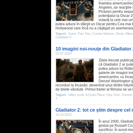
înaintea americanilor
Angeles, iar reacţiil
Pictures pentru seque
potenţialul la
Oscar
2
votanţi la cele mai u
putea aduce în sfârşit un
Oscar
pentru Cea mai b
Hollywood care încă nu a câştigat un asemenea tr
Taguri:
Dune: Part Two
,
Connie Nielsen
,
Denis Ville
Gladiator II
10 imagini noi-nouţe din Gladiator 
02.07.2024
Zilele trecute publica
că
Gladiator 2
ar pute
putea aduce lui
Ridle
galerie de imagini in
americanilor, cu înce
Denzel Washington
ş
recorduri la încasări, devenind unul dintre hitur
de bilete vândute. Primul trailer al filmului se va
Taguri:
ridley scott
,
A Quiet Place: Day One
,
Joseph
2
Gladiator 2: tot ce ştim despre cel
19.10.2023
În anul 2000,
Gladiat
global pe
Russell Cr
sacrificiu. În acest 