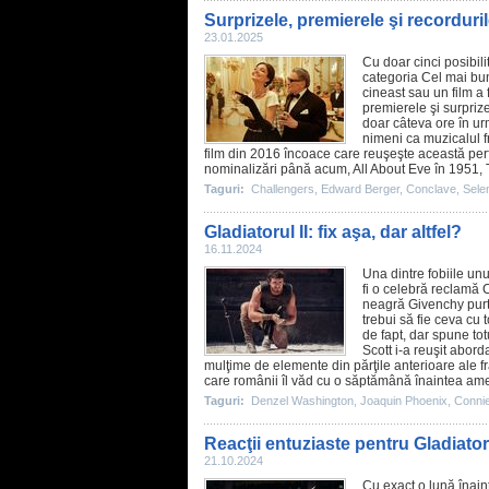
Surprizele, premierele şi recorduri
23.01.2025
Cu doar cinci posibili
categoria Cel mai b
cineast sau un film a 
premierele şi surprize
doar câteva ore în u
nimeni ca muzicalul f
film
din 2016 încoace care reuşeşte această per
nominalizări până acum,
All About Eve
în 1951,
Taguri:
Challengers
,
Edward Berger
,
Conclave
,
Sele
Gladiatorul II: fix aşa, dar altfel?
16.11.2024
Una dintre fobiile unui
fi o celebră reclamă 
neagră Givenchy purtat
trebui să fie ceva cu
de fapt, dar spune tot
Scott i-a reuşit abord
mulţime de elemente din părţile anterioare ale fra
care românii îl văd cu o săptămână înaintea amer
Taguri:
Denzel Washington
,
Joaquin Phoenix
,
Connie
Reacţii entuziaste pentru Gladiatoru
21.10.2024
Cu exact o lună înai