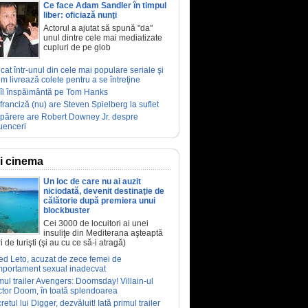
Ce face Adam Sandler în timpul
liber: oficiază nunţi
Actorul a ajutat să spună "da"
unul dintre cele mai mediatizate
cupluri de pe glob
ucat într-unul din cele mai populare seriale şi
m livrează colete pentru a se întreţine
îl înspăimântă pe Tom Hanks
franciză (nu) are Steven Spielberg la suflet
părere are Robert Downey Jr. despre
luenceri
ri cinema
Un loc de care nu ai auzit
niciodată, devenit destinaţie de
călătorie după premiera unui
blockbuster
Cei 3000 de locuitori ai unei
insuliţe din Mediterana aşteaptă
i de turişti (şi au cu ce să-i atragă)
ed Leto, acuzat de zece femei de
portament sexual inadecvat
mul trailer Avengers: Doomsday! Villain-ul
tor Doom, în toată splendoarea
retul lui Digger, dezvăluit! Iată primul trailer