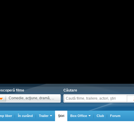
scoperă filme
Căutare
Comedie, acţiune, dramă, ...
mp liber
În curând
Trailer
Ştiri
Box Office
Club
Forum