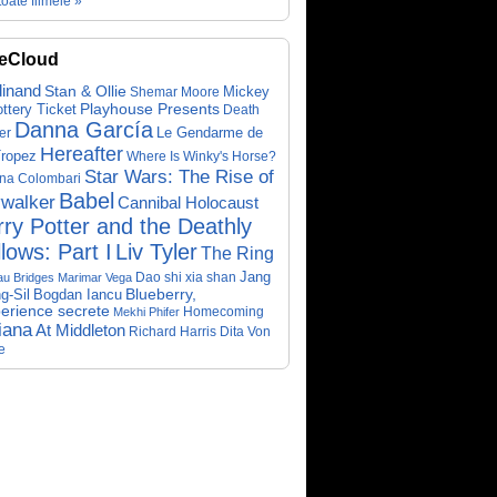
toate filmele »
eCloud
dinand
Stan & Ollie
Mickey
Shemar Moore
ottery Ticket
Playhouse Presents
Death
Danna García
Le Gendarme de
er
Hereafter
Tropez
Where Is Winky's Horse?
Star Wars: The Rise of
ina Colombari
Babel
walker
Cannibal Holocaust
ry Potter and the Deathly
lows: Part I
Liv Tyler
The Ring
Dao shi xia shan
Jang
au Bridges
Marimar Vega
Bogdan Iancu
Blueberry,
g-Sil
perience secrete
Homecoming
Mekhi Phifer
iana
At Middleton
Richard Harris
Dita Von
e