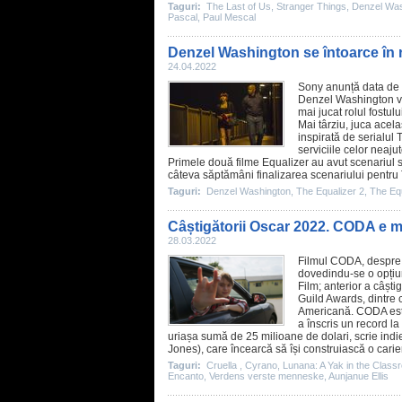
Taguri:
The Last of Us
,
Stranger Things
,
Denzel Was
Pascal
,
Paul Mescal
Denzel Washington se întoarce în ro
24.04.2022
Sony anunță data de 
Denzel Washington
v
mai jucat rolul fostu
Mai târziu, juca acela
inspirată de serialul 
serviciile celor neajut
Primele două
filme
Equalizer au avut scenariul 
câteva săptămâni finalizarea scenariului pentru
Taguri:
Denzel Washington
,
The Equalizer 2
,
The Eq
Câștigătorii Oscar 2022. CODA e ma
28.03.2022
Filmul
CODA
, despre
dovedindu-se o opțiu
Film
; anterior a câști
Guild Awards, dintre
Americană. CODA este
a înscris un record l
uriașa sumă de 25 milioane de dolari, scrie ind
Jones), care încearcă să își construiască o cari
Taguri:
Cruella
,
Cyrano
,
Lunana: A Yak in the Class
Encanto
,
Verdens verste menneske
,
Aunjanue Ellis