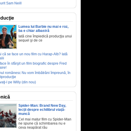
urit Sam Neill
ducţie
Lumea lui Barbie nu mai e roz,
ba e chiar albastră
Iată cine împiedică producţia unui
sequel şi de ce
ai că se face un nou film cu Harap-Alb? Iată
lii
face în sfârşit un film biografic despre Fred
aire!
mul românesc Nu vom îmbătrâni împreună, în
tproducţie
vaţi-l pe Willy (din nou)
nică
Spider-Man: Brand New Day,
lecţii despre echilibrul viaţă-
muncă
Cel mai matur film cu Spider-Man
ne spune că schimbarea nu e
ceva neapărat rău