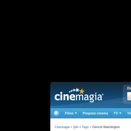
De
Filme
Program cinema
TV
Ti
Cinemagia
Ştiri
Tags
Denzel Washington
>
>
>