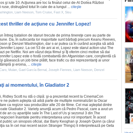
Fil
ios şi iute 10. Acţiunea are loc la finalul celui de-Al Doilea Război
 ruse, distrugând totul în cale de-a lungul ...
citeşte
shington
,
Liam Neeson
,
Tom Cruise
,
Fast X
,
Sisu
est thriller de acţiune cu Jennifer Lopez!
n întreg batalion de staruri trecute de prima tinereţe care au parte de
iune. Da, în sufocanta lor majoritate sunt bărbaţi precum
Keanu Reeves
,
ibson
şi
Denzel Washington
, dar s-ar putea ca în curând aceştia să aibă
Jennifer Lopez
. La cei 53 de ani ai ei, Lopez este starul action-ului
The
azi pe Netflix
. Noi am văzut deja
filmul
şi îţi oferim cinci motive să dai
Jennifer Lopez este o fostă combatantă din Afganistan care, conştientă că
 îşi găsească un job bine plătit, face trafic cu doi reprezentanţi ai unor
tâmplă şi eroina, ...
citeşte
 Caro
,
Mulan
,
Gael García Bernal
,
Joseph Fiennes
,
Liam Neeson
,
Denzel
aţi ai momentului, în Gladiator 2
i,
Ridley Scott
nu stă o clipă: şi-a prezentat recent la CinemaCon
re
ne putem aştepta să aibă parte de multiple nominalizări la Oscar
oltare ca regizor sau producător alte 20 de
filme
. Cel mai aşteptat dintre
 poate Gladiator 2. Variety anunţă acum că
Pedro Pascal
, care a avut un
de an cu apariţiile sale în
The Last of Us
şi sezonul 3 din The
P
egocieri înaintate pentru interpretarea unui rol important. În acest
t public un sinopsis oficial, dar
Barry Keoghan
şi
Joseph Quinn
(a cărui
ţia sa în cel mai recent sezon
Stranger Things
) îi interpretează pe Geta