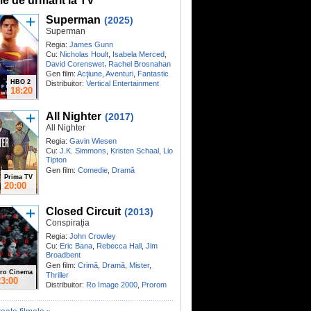
me de urmărit la TV
Superman
(2025)
Superman
Regia:
James Gunn
Cu:
Nicholas Hoult
,
Isabela Merced
,
,
David Corenswet
Rachel Brosnahan
Gen film:
Acţiune
,
Aventuri
,
Fantastic
HBO 2
Distribuitor:
Vertical Entertainment
18:20
All Nighter
(2017)
All Nighter
Regia:
Gavin Wiesen
Cu:
J.K. Simmons
,
Kristen Schaal
,
Lio
Tipton
Gen film:
Comedie
,
Dramă
Prima TV
20:00
Closed Circuit
(2013)
Conspirația
Regia:
John Crowley
Cu:
Eric Bana
,
Rebecca Hall
,
Jim
Broadbent
Gen film:
Crimă
,
Dramă
,
Mister
,
ro Cinema
Thriller
23:00
Distribuitor:
Ro Image 2000
,
Prorom