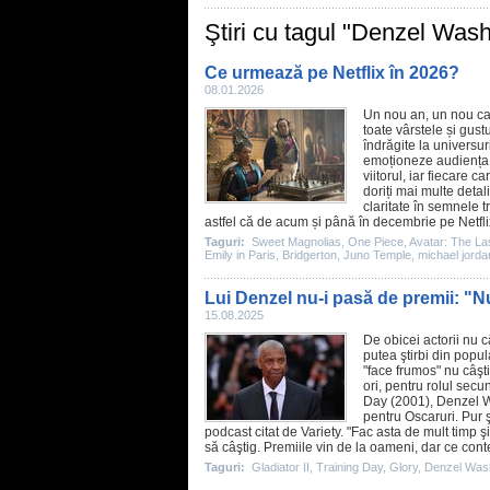
Ştiri cu tagul "Denzel Was
Ce urmează pe Netflix în 2026?
08.01.2026
Un nou an, un nou cal
toate vârstele și gust
îndrăgite la universu
emoționeze audiența.
viitorul, iar fiecare c
doriți mai multe detal
claritate în semnele t
astfel că de acum și până în decembrie pe Netflix 
Taguri:
Sweet Magnolias
,
One Piece
,
Avatar: The La
Emily in Paris
,
Bridgerton
,
Juno Temple
,
michael jorda
Lui Denzel nu-i pasă de premii: "N
15.08.2025
De obicei actorii nu 
putea ştirbi din popul
"face frumos" nu câşt
ori, pentru rolul sec
Day
(2001),
Denzel 
pentru Oscaruri. Pur 
podcast citat de Variety. "Fac asta de mult timp şi
să câştig.
Premiile
vin de la oameni, dar ce cont
Taguri:
Gladiator II
,
Training Day
,
Glory
,
Denzel Was