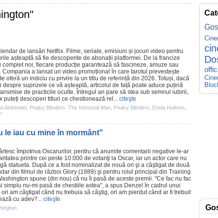
hington"
Cat
Gos
Cin
ci
endar de lansări Netflix.
Filme
, seriale, emisiuni și jocuri video pentru
Do
urile așteaptă să fie descoperite de abonații platformei. De la francize
ri complet noi, fiecare producție garantează să fascineze, amuze sau
offi
 Compania a lansat un video promoțional în care tarotul prevestește
Cine
arte oferă un indiciu cu privire la un titlu de referință din 2026. Totuși, dacă
Bloc
ii despre suprizele ce vă așteaptă, articolul de față poate aduce puțină
ransmise de practicile oculte. Întregul an pare să stea sub semnul iubirii,
puteți descoperi titluri ce chestionează rel...
citeşte
st Airbender
,
Peaky Blinders: The Immortal Man
,
Peaky Blinders
,
Enola Holmes
,
n
u le iau cu mine în mormânt"
cârtesc împotriva Oscarurilor, pentru că anumite comentarii negative le-ar
aritatea printre cei peste 10.000 de votanţi la
Oscar
, iar un actor care nu
igă statueta. După ce a fost nominalizat de nouă ori şi a câştigat de două
undar din
filmul
de război
Glory
(1989) şi pentru rolul principal din
Training
Washington
spune (din nou) că nu îi pasă de aceste
premii
. "Ce fac nu fac
şi simplu nu-mi pasă de chestiile astea", a spus Denzel în cadrul unui
 ori am câştigat când nu trebuia să câştig, ori am pierdut când ar fi trebuit
ează cu adev?...
citeşte
Go
hington