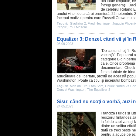
din toate timpurile, c
întregi generaţii. Da
de celebrul Roland E
anului viitor, de a cărui premieră, 22 noiembrie
început motivul pentru care Russell Crowe nu se î
Taguri:
Gladiator 2
,
Fred Hechinger
,
Joaquin Phoeni
People
,
Paul Mescal
Equalizer 3: Denzel, când vii şi î
03.09.2023
"De ce sunt hoţi în R
vacanţă". Popularul ac
categorie B din perioa
cale. Orice problemă 
documentarul
Chuck 
filme
dublate de Irina 
aducătoare de libertate, profită de această popul
Washington
. Poate că titlul şi începutul bombasti
Taguri:
Man on Fire
,
I Am Sam
,
Chuck Norris vs C
Denzel Washington
,
The Equalizer 3
Sisu: când nu scoţi o vorbă, auzi
24.05.2023
Franciza Furios şi iut
regizorul finlandez
Ja
la fel de captivant şi
dintre un solitar căut
dată ce treci peste ne
pentru a aduce pe ecra