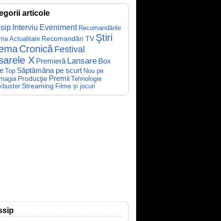
egorii articole
sip
Interviu
Eveniment
Recomandările
Ştiri
Recomandări TV
ema
Actualitate
nema
Cronică
Festival
sarele X
Lansare
Premieră
Box
Săptămâna pe scurt
ce
Top
Nou pe
Producţie
Premii
Tehnologie
magia
kbuster
Streaming
Filme și jocuri
ssip