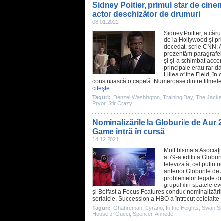
Sidney Poitier, primul star de cine
actor deschizător de drumuri
08.01.2022
Sidney Poitier
, a căru
de la Hollywood şi pr
decedat, scrie CNN. A
prezentăm paragrafele
şi şi-a schimbat acce
principale erau rar d
Lilies of the Field
, în
construiască o capelă. Numeroase dintre
filmel
citeşte
Taguri:
Denzel Washington
,
Training Day
,
The Jacka
Pryor
,
Stir Crazy
Nominalizările la Globurile de Aur
Game intră în cursă
14.12.2021
Mult blamata Asociaţi
a 79-a ediții a Globur
televizată, cel puțin
anterior Globurile de
problemelor legate de
grupul din spatele e
și
Belfast
a Focus Features conduc nominalizările 
serialele,
Succession
a HBO a întrecut celelalte p
Taguri:
Ghahreman
,
Cyrano
,
In the Heights
,
Swan S
House of Gucci
,
Spencer
,
Annette