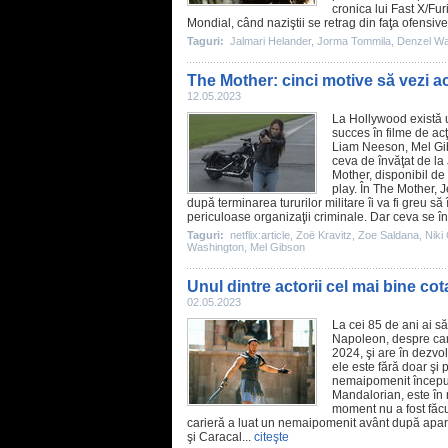
cronica
lui
Fast X
/Fur
Mondial, când naziştii se retrag din faţa ofensivei
Taguri:
Jalmari Helander
,
Jorma Tommila
,
Denzel Wa
The Mother: cinci motive să vezi ac
12.05.2023
La Hollywood există u
succes în
filme
de acţ
Liam Neeson
,
Mel G
ceva de învăţat de la
Mother
, disponibil de
play. În
The Mother
, 
după terminarea tururilor militare îi va fi greu să
periculoase organizaţii criminale. Dar ceva se în
Taguri:
netflix:article
,
Zoë Kravitz
,
Zoe Saldana
,
Niki
Washington
,
Mel Gibson
Unul dintre actorii cel mai bine cot
02.05.2023
La cei 85 de ani ai să
Napoleon, despre ca
2024
, şi are în dezv
ele este fără doar şi
nemaipomenit început 
Mandalorian, este în n
moment nu a fost făcu
carieră a luat un nemaipomenit avânt după apari
şi Caracal...
citeşte