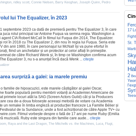
Vezi 
hington
,
ridley scott
,
Connie Nielsen
,
Barry Keoghan
,
Joseph Quinn
,
Pedro
Cin
lul lui The Equalizer, în 2023
Fer
1 septembrie 2023 ca dată de premieră pentru
The Equalizer
3, în care
17
L
a juca rolul principal iar Antoine Fuqua va semna regia. Washington a
Fight
lui agent CIA Robert McCall în
filmul
lui Fuqua din 2014, The Equalizer.
și rol în 2018 cu
The Equalizer 2
, din nou în regia lui Fuqua. Seria este
St. 
TV din anii 1980, în care personajul lui McNall își va pune efortul în
Mart
orați, fiind un anchetator și un protector al celor aflați în primejdie.
Sky
semnat de către Richard Wenk și, în timp ce Washington confirma acum
 The Equalizer 3, nu s-a anunțat încă dacă Wenk ...
citeşte
Har
ualizer
Hal
2
rea surpriză a galei: ia marele premiu
Be
Yeon
l'ex
 o familie de hipoacuzici, este marele câștigător al galei
Oscar
,
Syr
ne foarte populară pentru membrii votanți ai Academiei Americane de
Tees
gat primele locuri atât la SAG (Screen Actors Guild) cât și la Producers
 care cea de-a doua folosește aceeași metodă de votare ca Academia
 un remake în limba engleză al producției franceze La Famille Bélier și
a Festivalul de la Sundance, unde a fost achiziționat de către Apple TV+ cu
iewire.com.
Filmul
vorbește despre o fată de 17 ani pe nume Ruby (Emilia
eră muzicală. Ruby este singura din familie care aude...
citeşte
room
,
Raya and the Last Dragon
,
The Mitchells vs. the Machines
,
Luca
,
Flugt
,