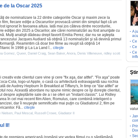
le de la Oscar 2025
tăţi de nominalizare la 22 dintre categoriile
Oscar
şi maxim zece la
un
film
, fiecare ediţie a Oscarurilor provoacă uimiri din simplul fapt că un
fost ignorat în favoarea altuia. Iată mai jos câteva dintre recordurile,
le ediţiei din 2025 a Oscarilor, ale cărei nominalizări
au fost anunţate cu
A j
rmă
. Mulţi analişti dădeau drept favorit
Emilia Perez
, dar nu se aştepta
acu
rancezului Jacques Audiard să obţină 13 nominalizări şi să devină primul
Ce 
formanţă. Reamintim că doar trei
filme
au reuşit să obţină 14
Ce 
Titanic
în 1998 şi La La Land î...
citeşte
Ce 
na Gomez
,
Queer
,
Daniel Craig
,
Sean Baker
,
Anora
,
Denis Villeneuve
,
ridley scott
inf
Şti
 creativ este clientul care vine şi cere "fix aşa, dar altfel". "Fix aşa" poate
Coca-Cola, logo-ul Apple, o casă cu arhitectură extravagantă sau rochia
ă de Audrey Hepburn în Breakfast at Tiffany's, în timp ce "dar altfel" ar
 totul nou. Această abordare nu spune nimic despre ce îşi doreşte clientul,
ul despre aşteptările sale de a i se oferi un "instant classic". Lui Ridley
area în cel mai recent
film
Alien, Romulus, care combină inteligent o
ncizei, dar îi reuşeşte semnificativ mai puţin cu Gladiatorul 2, film pe
icanilor. Fă...
citeşte
valur
 Nielsen
,
Paul Mescal
,
Russell Crowe
,
Gladiator II
Jar
com
l II!
Pri
Doc
Sec
nte de premiera americană (românii vor vedea
filmul
cu o săptămână