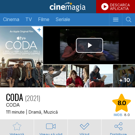
DESCARCA
APLICATIA
Cinema
TV
Filme
Seriale
+ 10
CODA
(2021)
8.0
CODA
111 minute | Dramă, Muzică
IMDB:
8.0
Votează
Vreau să văd
Văzut
Distribuie