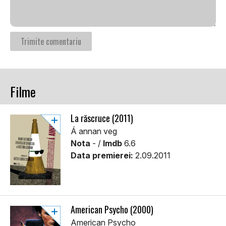
Filme
La răscruce (2011)
Á annan veg
Nota
- /
Imdb
6.6
Data premierei:
2.09.2011
American Psycho (2000)
American Psycho