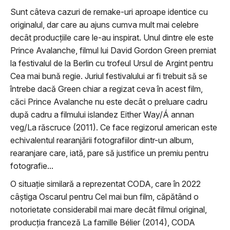
Sunt câteva cazuri de remake-uri aproape identice cu
originalul, dar care au ajuns cumva mult mai celebre
decât producţiile care le-au inspirat. Unul dintre ele este
Prince Avalanche, filmul lui David Gordon Green premiat
la festivalul de la Berlin cu trofeul Ursul de Argint pentru
Cea mai bună regie. Juriul festivalului ar fi trebuit să se
întrebe dacă Green chiar a regizat ceva în acest film,
căci Prince Avalanche nu este decât o preluare cadru
după cadru a filmului islandez Either Way/Á annan
veg/La răscruce (2011). Ce face regizorul american este
echivalentul rearanjării fotografiilor dintr-un album,
rearanjare care, iată, pare să justifice un premiu pentru
fotografie...
O situaţie similară a reprezentat CODA, care în 2022
câştiga Oscarul pentru Cel mai bun film, căpătând o
notorietate considerabil mai mare decât filmul original,
producţia franceză La famille Bélier (2014), CODA