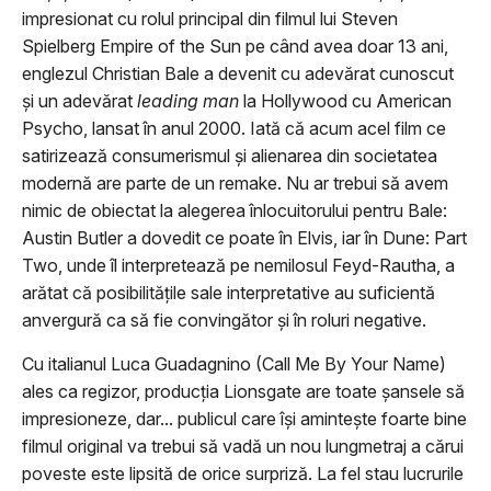
impresionat cu rolul principal din filmul lui Steven
Spielberg Empire of the Sun pe când avea doar 13 ani,
englezul Christian Bale a devenit cu adevărat cunoscut
şi un adevărat
leading man
la Hollywood cu American
Psycho, lansat în anul 2000. Iată că acum acel film ce
satirizează consumerismul şi alienarea din societatea
modernă are parte de un remake. Nu ar trebui să avem
nimic de obiectat la alegerea înlocuitorului pentru Bale:
Austin Butler a dovedit ce poate în Elvis, iar în Dune: Part
Two, unde îl interpretează pe nemilosul Feyd-Rautha, a
arătat că posibilităţile sale interpretative au suficientă
anvergură ca să fie convingător şi în roluri negative.
Cu italianul Luca Guadagnino (Call Me By Your Name)
ales ca regizor, producţia Lionsgate are toate şansele să
impresioneze, dar... publicul care îşi aminteşte foarte bine
filmul original va trebui să vadă un nou lungmetraj a cărui
poveste este lipsită de orice surpriză. La fel stau lucrurile