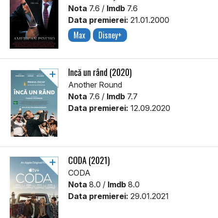
Nota
7.6 /
Imdb
7.6
Data premierei:
21.01.2000
Max
Disney+
Încă un rând (2020)
Another Round
Nota
7.6 /
Imdb
7.7
Data premierei:
12.09.2020
CODA (2021)
CODA
Nota
8.0 /
Imdb
8.0
Data premierei:
29.01.2021