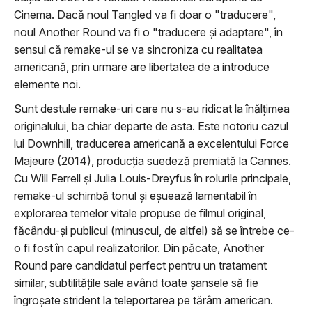
Cinema. Dacă noul Tangled va fi doar o "traducere",
noul Another Round va fi o "traducere şi adaptare", în
sensul că remake-ul se va sincroniza cu realitatea
americană, prin urmare are libertatea de a introduce
elemente noi.
Sunt destule remake-uri care nu s-au ridicat la înălţimea
originalului, ba chiar departe de asta. Este notoriu cazul
lui Downhill, traducerea americană a excelentului Force
Majeure (2014), producţia suedeză premiată la Cannes.
Cu Will Ferrell şi Julia Louis-Dreyfus în rolurile principale,
remake-ul schimbă tonul şi eşuează lamentabil în
explorarea temelor vitale propuse de filmul original,
făcându-şi publicul (minuscul, de altfel) să se întrebe ce-
o fi fost în capul realizatorilor. Din păcate, Another
Round pare candidatul perfect pentru un tratament
similar, subtilităţile sale având toate şansele să fie
îngroşate strident la teleportarea pe tărâm american.