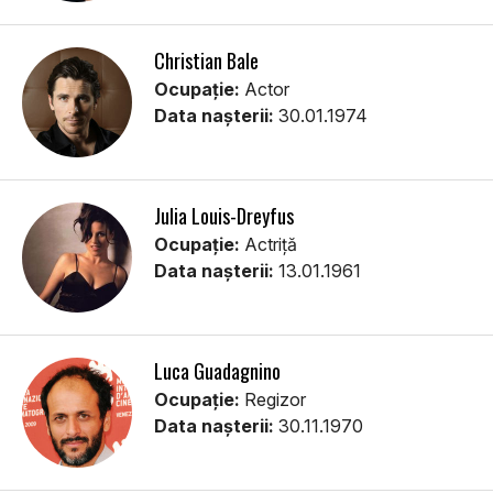
Christian Bale
Ocupație:
Actor
Data nașterii:
30.01.1974
Julia Louis-Dreyfus
Ocupație:
Actriță
Data nașterii:
13.01.1961
Luca Guadagnino
Ocupație:
Regizor
Data nașterii:
30.11.1970