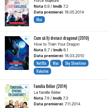
Force Majeure
Nota
6.9 /
Imdb
7.2
Data premierei:
18.05.2014
Max
Cum să îți dresezi dragonul (2010)
How to Train Your Dragon
Nota
8.7 /
Imdb
8.1
Data premierei:
18.03.2010
Netflix
Max
Sky Showtime
Rakuten
Familia Bélier (2014)
La famille Bélier
Nota
7.9 /
Imdb
7.3
Data premierei:
7.11.2014