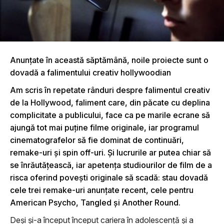
Anunţate în această săptămână, noile proiecte sunt o
dovadă a falimentului creativ hollywoodian
Am scris în repetate rânduri despre falimentul creativ
de la Hollywood, faliment care, din păcate cu deplina
complicitate a publicului, face ca pe marile ecrane să
ajungă tot mai puţine filme originale, iar programul
cinematografelor să fie dominat de continuări,
remake-uri şi spin off-uri. Şi lucrurile ar putea chiar să
se înrăutăţească, iar apetenţa studiourilor de film de a
risca oferind poveşti originale să scadă: stau dovadă
cele trei remake-uri anunţate recent, cele pentru
American Psycho, Tangled şi Another Round.
Deşi şi-a început început cariera în adolescenţă şi a