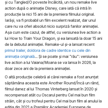
şi cu Tangled/O poveste încâlcită, un nou remake live
action după o animaţie Disney, care iată că intră în
producţie la nici 15 ani de la premiera filmului original.
Iarăşi, va fi probabil un film excelent realizat, dar unul
care nu va oferi absolut nicio surpriză fanilor animaţiei.
Aşa cum este cazul, de altfel, cu versiunea live action a
lui How to Train Your Dragon, şi ea lansată la doar 15 ani
de la debutul animaţiei. Remake-ul şi-a lansat recent
primul trailer, doldora de cadre identice cu cele din
animaţia originală
... Şi se poate şi mai "rău": versiunea
live action a lui Vaiana/Moana se va lansa în 2026, la
doar zece ani de la premiera animaţiei.
O altă producţie celebră al cărei remake a fost anunţat
săptămâna aceasta este Another Round/Încă un rând,
filmul danez al lui Thomas Vinterberg lansat în 2020 şi
recompensat atât cu Oscarul pentru Cel mai bun film
străin, cât şi cu trofeul pentru Cel mai bun film al anului la
ediţia din 2021 a Premiilor Academiei Europene de