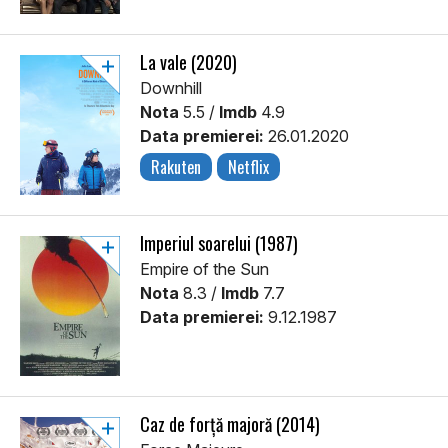
La vale (2020)
Downhill
Nota
5.5 /
Imdb
4.9
Data premierei:
26.01.2020
Rakuten
Netflix
Imperiul soarelui (1987)
Empire of the Sun
Nota
8.3 /
Imdb
7.7
Data premierei:
9.12.1987
Caz de forță majoră (2014)