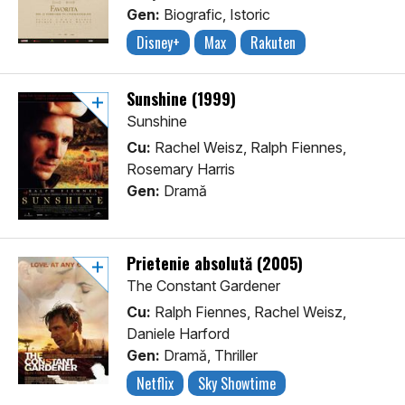
Gen:
Biografic, Istoric
Disney+
Max
Rakuten
Sunshine (1999)
Sunshine
Cu:
Rachel Weisz, Ralph Fiennes,
Rosemary Harris
Gen:
Dramă
Prietenie absolută (2005)
The Constant Gardener
Cu:
Ralph Fiennes, Rachel Weisz,
Daniele Harford
Gen:
Dramă, Thriller
Netflix
Sky Showtime