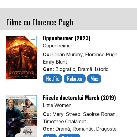
Filme cu Florence Pugh
Oppenheimer (2023)
Oppenheimer
Cu:
Cillian Murphy, Florence Pugh,
Emily Blunt
Gen:
Biografic, Dramă, Istoric
Netflix
Rakuten
Max
Fiicele doctorului March (2019)
Little Women
Cu:
Meryl Streep, Saoirse Ronan,
Timothée Chalamet
Gen:
Dramă, Romantic, Dragoste