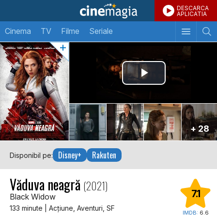
DESCARCA
APLICATIA
Cinema
TV
Filme
Seriale
+ 28
Disney+
Rakuten
Disponibil pe:
Văduva neagră
(2021)
7.1
Black Widow
133 minute | Acţiune, Aventuri, SF
IMDB:
6.6