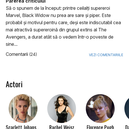
Părerea criticului
Să o spunem de la început: printre ceilalţi supereroi
Marvel, Black Widow nu prea are sare şi piper. Este
probabil şi motivul pentru care, deşi este indiscutabil cea
mai atractivă supereroină din grupul extins al The
Avengers, a durat atât să o vedem într-o poveste de
sine...
Comentarii
(24)
VEZI COMENTARIILE
Actori
Scarlett Johansson
Rachel Weisz
Florence Pugh
D