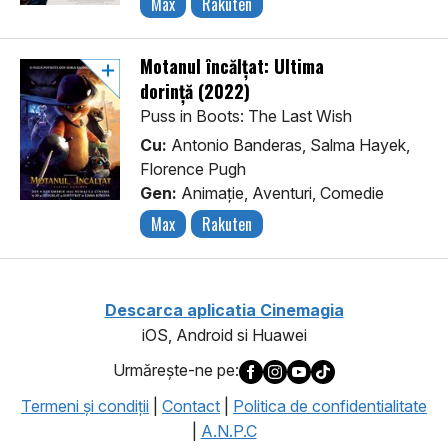
Max
Rakuten
Motanul încălțat: Ultima
dorință (2022)
Puss in Boots: The Last Wish
Cu:
Antonio Banderas, Salma Hayek,
Florence Pugh
Gen:
Animaţie, Aventuri, Comedie
Max
Rakuten
Descarca aplicatia Cinemagia
iOS, Android si Huawei
Urmăreşte-ne pe:
Termeni şi condiţii
|
Contact
|
Politica de confidentialitate
|
A.N.P.C