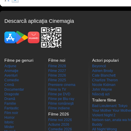
1
2
Descarcă aplicaţia Cinemagia
Filme pe genuri
Filme noi
Actori populari
Acţiune
Filme 2028
Beyoncé
Animaţie
Filme 2027
Adrien Brody
Aventuri
Filme 2026
Cate Blanchett
Comedie
Filme 2025
Charlize Theron
Crimă
Premiere cinema
Nicole Kidman
Documentar
Filme la TV
John Wayne
Dragoste
Filme pe DVD
Născuţi azi
Dramă
Filme pe Blu-ray
Trailere filme
Familie
Filme româneşti
Bad Lieutenant: Tokyo
Fantastic
Filme indiene
Your Mother Your Mother 
Film noir
Filme 2026
Violent Night 2
Horror
Filme noi 2026
Nelson-san, anata wa hit
Istoric
Actiune 2026
Buddy
Mister
Comedie 2026
All Night Wrong