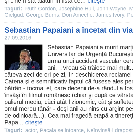
şi cine îi stă alături în lista ce...
citeşte
Taguri:
Ruth Gordon
,
Josephine Hull
,
John Wayne
,
M
Gielgud
,
George Burns
,
Don Ameche
,
James Ivory
,
Pe
Sebastian Papaiani a încetat din via
27.09.2016
Sebastian Papaiani
a murit marți
Universitar de Urgență București
urma unui accident vascular cer
ani. „Vreau să trăiesc mai mult..
câteva zeci de ori pe zi, în deschiderea reclamei
Catena şi e semnificativ faptul că fusese ales pen
bătrân - tocmai el, care decenii de-a rândul a fost
însăşi în
filmul
românesc (chiar şi după ce vârsta
palierul mediu, căci atât fizionomic, cât şi sufleteş
omul mereu tânăr - deşi anii au nins cu argint pes
de odinioară...). Cea mai fragedă etapă a tinereţii
Papa...
citeşte
Taguri:
actor
,
Pacala se intoarce
,
Neînvinsă-i dragos