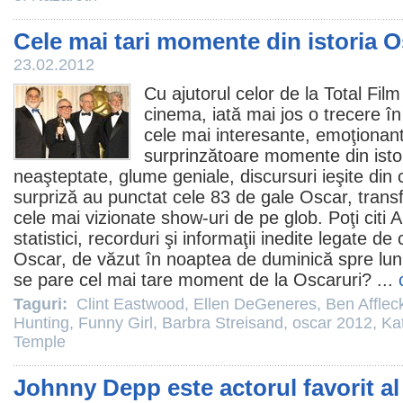
Cele mai tari momente din istoria O
23.02.2012
Cu ajutorul celor de la Total
Film
cinema
, iată mai jos o trecere î
cele mai interesante, emoţionan
surprinzătoare momente din istor
neaşteptate, glume geniale, discursuri ieşite din 
surpriză au punctat cele 83 de gale
Oscar
, trans
cele mai vizionate show-uri de pe glob. Poţi citi
A
statistici, recorduri şi informaţii inedite legate de
Oscar
, de văzut în noaptea de duminică spre lun
se pare cel mai tare moment de la Oscaruri? ...
Taguri:
Clint Eastwood
,
Ellen DeGeneres
,
Ben Afflec
Hunting
,
Funny Girl
,
Barbra Streisand
,
oscar 2012
,
Ka
Temple
Johnny Depp este actorul favorit al