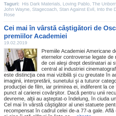
Taguri:
His Dark Materials
,
Loving Pablo
,
The Unbor
John Wayne
,
Stagecoach
,
Stan Against Evil
,
Into the 
Rose
Cei mai în vârstă câştigători de Osc
premiilor Academiei
19.02.2019
Premiile
Academiei Americane 
eternelor controverse legate de 
de cei aleşi drept destinatari ai 
central al industriei cinematogra
este distincţia cea mai vizibilă şi cu greutate în a
imaginii, interpretării, sunetului şi a tuturor categ
producţiei de
film
, iar primirea ei, indiferent la 
punct al carierei covârşitor. Dacă pentru unii re
devreme, alţii au aşteptat-o îndelung, în ciuda u
Cel mai în vârstă câştigător al unei statuete pent
recompensat în cadrul celei de-a 77-a gale. Află