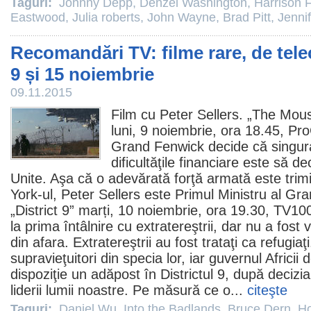
Taguri:
Johnny Depp
,
Denzel Washington
,
Harrison 
Eastwood
,
Julia roberts
,
John Wayne
,
Brad Pitt
,
Jenni
Recomandări TV: filme rare, de tele
9 și 15 noiembrie
09.11.2015
Film
cu
Peter Sellers
. „
The Mous
luni, 9 noiembrie, ora 18.45, P
Grand Fenwick decide că singur
dificultăţile financiare este să d
Unite. Aşa că o adevărată forţă armată este tri
York-ul, Peter Sellers este Primul Ministru al Gra
„
District 9
” marți, 10 noiembrie, ora 19.30, TV10
la prima întâlnire cu extratereştrii, dar nu a fost
din afara. Extratereştrii au fost trataţi ca refugiaţi
supravieţuitori din specia lor, iar guvernul Africii
dispoziţie un adăpost în Districtul 9, după decizia l
liderii lumii noastre. Pe măsură ce o...
citeşte
Taguri:
Daniel Wu
,
Into the Badlands
,
Bruce Dern
,
Ho