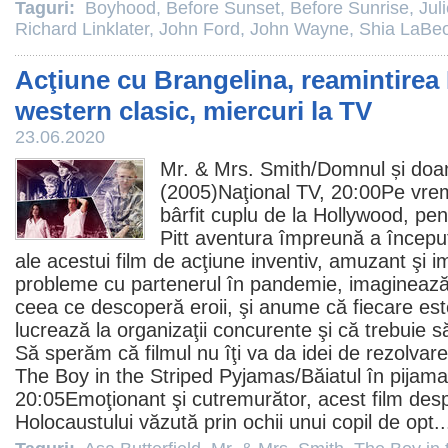
Taguri:
Boyhood
,
Before Sunset
,
Before Sunrise
,
Jul
Richard Linklater
,
John Ford
,
John Wayne
,
Shia LaBe
Acţiune cu Brangelina, reamintirea 
western clasic, miercuri la TV
23.06.2020
Mr. & Mrs. Smith/
Domnul și do
(2005)Naţional TV, 20:00Pe vrem
bârfit cuplu de la Hollywood, pe
Pitt
aventura împreună a început 
ale acestui
film
de acţiune inventiv, amuzant şi im
probleme cu partenerul în pandemie, imaginează-
ceea ce descoperă eroii, şi anume că fiecare este
lucrează la organizaţii concurente şi că trebuie s
Să sperăm că
filmul
nu îţi va da idei de rezolvar
The Boy in the Striped Pyjamas
/Băiatul în pija
20:05Emoţionant şi cutremurător, acest
film
desp
Holocaustului văzută prin ochii unui copil de opt.