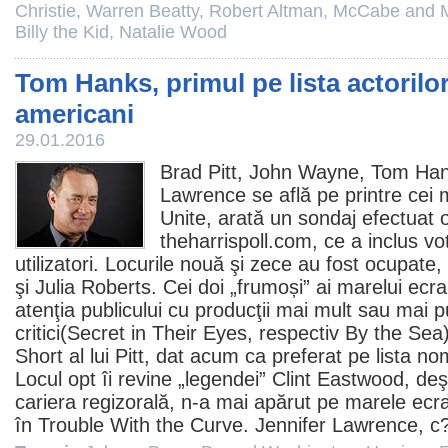
Christie
,
Warren Beatty
,
Robert Altman
,
McCabe and Mr
Billy the Kid
,
Natalie Wood
Tom Hanks, primul pe lista actorilor
americani
29.01.2016
Brad Pitt
,
John Wayne
,
Tom Ha
Lawrence
se află pe printre cei m
Unite, arată un sondaj efectuat o
theharrispoll.com, ce a inclus vo
utilizatori. Locurile nouă şi zece au fost ocupate, 
şi
Julia Roberts
. Cei doi „frumoși” ai marelui ecra
atenţia publicului cu producţii mai mult sau mai 
critici(Secret in Their Eyes, respectiv By the Se
Short al lui Pitt, dat acum ca preferat pe lista no
Locul opt îi revine „legendei”
Clint Eastwood
, de
cariera regizorală, n-a mai apărut pe marele ecr
în Trouble With the Curve. Jennifer Lawrence, c?