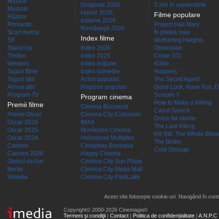
Muzică
Dragoste 2026
3 zile în septembrie
Muzical
Horror 2026
Filme populare
Război
Indiene 2026
Romantic
Project Hail Mary
Româneşti 2026
Scurt metraj
În pielea mea
Index filme
SF
Wuthering Heights
Stand Up
Index 2026
Obsession
Thriller
Index 2025
Crime 101
Western
Index acţiune
Kîzîm
Taguri filme
Index comedie
Hoppers
Taguri stiri
Actori populari
The Secret Agent
Arhiva stiri
Regizori populari
Good Luck, Have Fun, D
Program TV
Scream 7
Program cinema
How to Make a Killing
Premii filme
Cinema Bucuresti
Cazul Samca
Premii Oscar
Cinema City Cotroceni
Dolce far niente
Oscar 2026
IMAX
The Last Viking
Oscar 2025
Movieplex Cinema
Kill Bill: The Whole Blood
Oscar 2024
Hollywood Multiplex
The Bride!
Cannes
Cineplexx Baneasa
Cold Storage
Cannes 2026
Happy Cinema
Globul de Aur
Cinema City Sun Plaza
Berlin
Cinema City Mega Mall
Venetia
Cinema City ParkLake
Acest site folosește cookie-uri. Navigând în conti
Copyright© 2000-2026 Cinemagia®
Termeni şi condiţii
|
Contact
|
Politica de confidențialitate
|
A.N.P.C