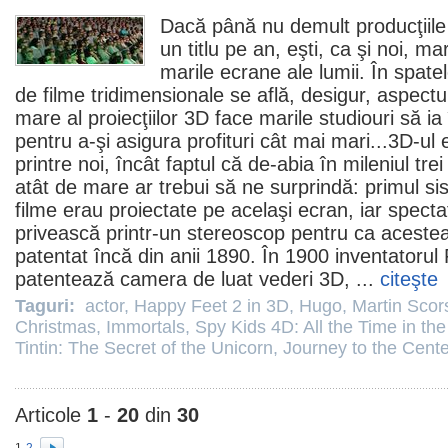
Dacă până nu demult producţiile
un titlu pe an, eşti, ca şi noi, ma
marile ecrane ale lumii. În spat
de
filme
tridimensionale se află, desigur, aspectul
mare al proiecţiilor 3D face marile studiouri să i
pentru a-şi asigura profituri cât mai mari...3D-ul
printre noi, încât faptul că de-abia în mileniul tr
atât de mare ar trebui să ne surprindă: primul s
filme
erau proiectate pe acelaşi ecran, iar specta
privească printr-un stereoscop pentru ca aceste
patentat încă din anii 1890. În 1900 inventatoru
patentează camera de luat vederi 3D, ...
citeşte
Taguri:
actor
,
Happy Feet 2 in 3D
,
Hugo
,
Martin Scor
Christmas
,
Immortals
,
Spy Kids 4D: All the Time in th
Tintin: The Secret of the Unicorn
,
Journey to the Cente
Articole
1
-
20
din
30