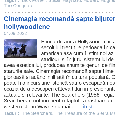
Taguri:
Dick Powell
,
Susan Hayward
,
Howard Hughe
The Conqueror
Cinemagia recomandă șapte bijuter
hollywoodiene
04.09.2022
Epoca de aur a Hollywood-ului, 
secolului trecut, e perioada în 
american așa cum îl știm noi azi,
studiouri și în jurul sistemului de
avea estetica lui, producea anumite genuri de
fi
starurile sale. Cinemagia recomandă șapte
filme
glorioasă și adânc infiltrată în cultura populară. 
poate fi o incursiune istorică sau o escapadă nost
ocazia de a descoperi câteva titluri impresionant
actuale și relevante.
The Searchers
(1956, regi
Searchers e notoriu pentru faptul că răstoarnă cu 
western.
John Wayne
nu mai e...
citeşte
Taguri:
The Searchers
,
The Treasure of the Sierra M