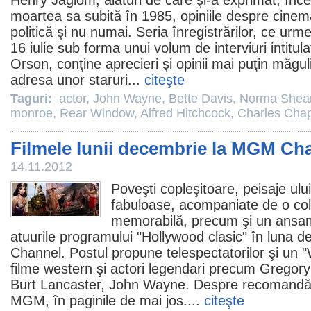
Henry Jaglom, alături de care şi-a exprimat, înc
moartea sa subită în 1985, opiniile despre cinemat
politică şi nu numai. Seria înregistrărilor, ce urm
16 iulie sub forma unui volum de interviuri intit
Orson, conţine aprecieri şi opinii mai puţin măguli
adresa unor staruri...
citeşte
Taguri:
actor
,
John Wayne
,
Bette Davis
,
Norma Shea
monroe
,
Rear Window
,
Alfred Hitchcock
,
Charles Chap
Filmele lunii decembrie la MGM Ch
14.11.2012
Poveşti copleşitoare, peisaje ul
fabuloase, acompaniate de o co
memorabilă, precum şi un ansam
atuurile programului "Hollywood clasic" în luna
Channel. Postul propune telespectatorilor şi un "
filme
western şi actori legendari precum
Gregory
Burt Lancaster
,
John Wayne
. Despre recomandări
MGM, în paginile de mai jos....
citeşte