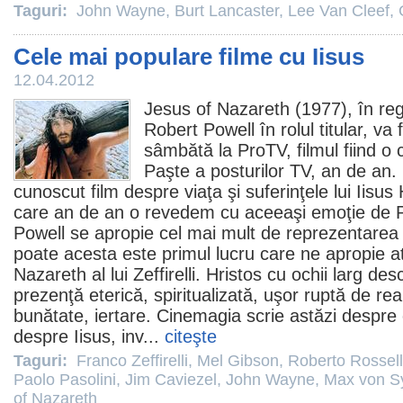
Taguri:
John Wayne
,
Burt Lancaster
,
Lee Van Cleef
,
Cele mai populare filme cu Iisus
12.04.2012
Jesus of Nazareth
(1977), în reg
Robert Powell
în rolul titular, va f
sâmbătă la ProTV,
filmul
fiind o 
Paşte a posturilor TV, an de an. 
cunoscut
film
despre viaţa şi suferinţele lui Iisus
care an de an o revedem cu aceeaşi emoţie de Pa
Powell se apropie cel mai mult de reprezentarea i
poate acesta este primul lucru care ne apropie a
Nazareth al lui Zeffirelli. Hristos cu ochii larg desc
prezenţă eterică, spiritualizată, uşor ruptă de re
bunătate, iertare. Cinemagia scrie astăzi despre 
despre Iisus, inv...
citeşte
Taguri:
Franco Zeffirelli
,
Mel Gibson
,
Roberto Rossell
Paolo Pasolini
,
Jim Caviezel
,
John Wayne
,
Max von S
of Nazareth