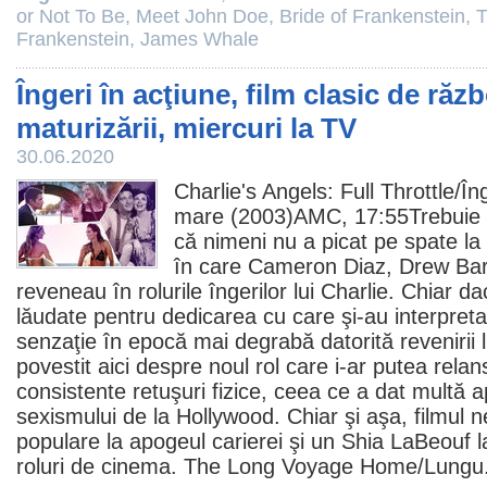
or Not To Be
,
Meet John Doe
,
Bride of Frankenstein
,
T
Frankenstein
,
James Whale
Îngeri în acţiune, film clasic de răzb
maturizării, miercuri la TV
30.06.2020
Charlie's Angels: Full Throttle/
În
mare
(2003)AMC, 17:55Trebuie s
că nimeni nu a picat pe spate la
în care
Cameron Diaz
,
Drew Ba
reveneau în rolurile îngerilor lui Charlie. Chiar da
lăudate pentru dedicarea cu care şi-au interpretat
senzaţie în epocă mai degrabă datorită revenirii 
povestit
aici
despre noul rol care i-ar putea relan
consistente retuşuri fizice, ceea ce a dat multă ap
sexismului de la Hollywood. Chiar şi aşa,
filmul
ne
populare la apogeul carierei şi un
Shia LaBeouf
l
roluri de
cinema
. The Long Voyage Home/
Lungu