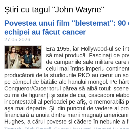
Ştiri cu tagul "John Wayne"
Povestea unui film "blestemat": 90
echipei au făcut cancer
27.05.2026
Era 1955, iar Hollywood-ul se î
să mai producă. Fascinaţi de pov
de campaniile sale militare care
celui mai întins imperiu continenta
producătorii de la studiourile RKO au cerut un sc
pe câmpul de bătălie ale hanului mongol. Pe hârt
Conqueror
/Cuceritorul părea să aibă totul: scen
cu mii de figuranţi şi sute de cai, cascadorii elab
incontestabil al perioadei pe afiş, o memorabilă 
aşa mai departe. Şi, din punctul de vedere al pro
financiară a unuia dintre marii magnaţi american
Hughes
, a cărui poveste şi cădere în nebunie a f