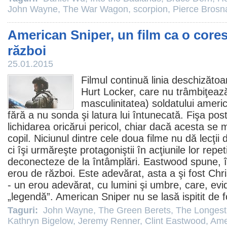
John Wayne
,
The War Wagon
,
scorpion
,
Pierce Brosn
American Sniper, un film ca o cor
război
25.01.2015
Filmul
continuă linia deschizăto
Hurt Locker
, care nu trâmbiţează
masculinitatea) soldatului ameri
fără a nu sonda şi latura lui întunecată. Fişa post
lichidarea oricărui pericol, chiar dacă acesta se 
copil. Niciunul dintre cele doua
filme
nu dă lecţii d
ci îşi urmăreşte protagoniştii în acţiunile lor repeti
deconecteze de la întâmplări. Eastwood spune, 
erou de război. Este adevărat, asta a şi fost Chri
- un erou adevărat, cu lumini şi umbre, care, evide
„legendă”.
American Sniper
nu se lasă ispitit de 
Taguri:
John Wayne
,
The Green Berets
,
The Longest
Kathryn Bigelow
,
Jeremy Renner
,
Clint Eastwood
,
Ame