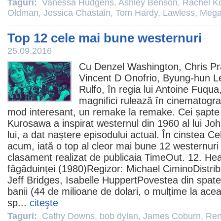
Taguri:
Vanessa Hudgens
,
Ashley Benson
,
Rachel K
Oldman
,
Jessica Chastain
,
Tom Hardy
,
Lawless
,
Mega
Top 12 cele mai bune westernuri
25.09.2016
Cu Denzel Washington, Chris Pr
Vincent D Onofrio, Byung-hun L
Rulfo, în regia lui
Antoine Fuqua
magnifici
rulează în cinematograf
mod interesant, un remake la remake.
Cei șapte
Kurosawa
a inspirat westernul din 1960 al lui
Joh
lui, a dat naștere episodului actual. În cinstea C
acum, iată o top al cleor mai bune 12 westernuri
clasament realizat de publicaia TimeOut. 12. He
făgăduinței
(1980)Regizor: Michael CiminoDistrib
Jeff Bridges
,
Isabelle Huppert
Povestea din spatel
banii (44 de milioane de dolari, o mulțime la acea
sp...
citeşte
Taguri:
Cathy Downs
,
bob dylan
,
James Coburn
,
Ren