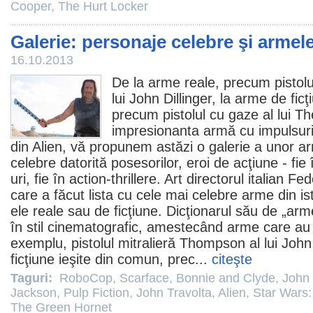
Cooper
,
The Hurt Locker
Galerie: personaje celebre şi armele
16.10.2013
De la arme reale, precum pistolu
lui
John Dillinger
, la arme de ficţ
precum pistolul cu gaze al lui
Th
impresionanta armă cu impulsuri
din
Alien
, vă propunem astăzi o galerie a unor a
celebre datorită posesorilor, eroi de acţiune - fie 
uri, fie în action-thrillere. Art directorul italian 
care a făcut lista cu cele mai celebre arme din ist
ele reale sau de ficţiune. Dicţionarul său de „ar
în stil cinematografic, amestecând arme care au 
exemplu, pistolul mitralieră Thompson al lui John
ficţiune ieşite din comun, prec...
citeşte
Taguri:
RoboCop
,
Scarface
,
Bonnie and Clyde
,
John 
Jackson
,
Pulp Fiction
,
John Travolta
,
Alien
,
Star Wars:
The Green Hornet