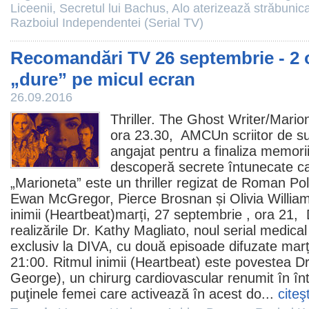
Liceenii
,
Secretul lui Bachus
,
Alo aterizează străbunic
Razboiul Independentei (Serial TV)
Recomandări TV 26 septembrie - 2 
„dure” pe micul ecran
26.09.2016
Thriller.
The Ghost Writer
/Mario
ora 23.30, AMCUn scriitor de su
angajat pentru a finaliza memorii
descoperă secrete întunecate care
„Marioneta” este un thriller regizat de Roman Pol
Ewan McGregor
,
Pierce Brosnan
și
Olivia Willia
inimii
(Heartbeat)marți, 27 septembrie , ora 21, D
realizările Dr. Kathy Magliato, noul serial medic
exclusiv la DIVA, cu două episoade difuzate marț
21:00. Ritmul inimii (Heartbeat) este povestea Dr
George
), un chirurg cardiovascular renumit în în
puţinele femei care activează în acest do...
citeş