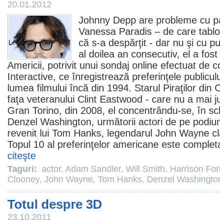
20.01.2012
Johnny Depp
are probleme cu pa
Vanessa Paradis
– de care tablo
că s-a despărţit - dar nu şi cu p
al doilea an consecutiv, el a fost
Americii, potrivit unui sondaj online efectuat de
Interactive, ce înregistrează preferinţele publicul
lumea filmului încă din 1994. Starul Piraţilor din 
faţa veteranului
Clint Eastwood
- care nu a mai j
Gran Torino
, din 2008, el concentrându-se, în sch
Denzel Washington
, următorii actori de pe podiu
revenit lui
Tom Hanks
, legendarul
John Wayne
cl
Topul 10 al preferinţelor americane este complet
citeşte
Taguri:
actor
,
Adam Sandler
,
Will Smith
,
Harrison For
Clooney
,
John Wayne
,
Tom Hanks
,
Denzel Washingto
Totul despre 3D
23.10.2011