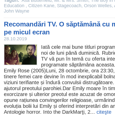
Taguri:
Asa Butterfield
,
Mr. & Mrs. Smith
,
The Boy in 
Education
,
Citizen Kane
,
Stagecoach
,
Orson Welles
,
John Wayne
Recomandări TV. O săptămână cu mu
pe micul ecran
28.10.2019
Iată cele mai bune titluri progr
noi de luni până duminică. Rubri
TV
vă pun în temă cu oferta inte
programate săptămâna aceasta
Emily Rose
(2005)Luni, 28 octombrie, ora 23:3
tinere femei care devine în mod inexplicabil boln
viziuni terifiante și îndură convulsii distrugătoare
ajutorul preotului parohiei.Dar Emily moare în ti
exorcizare și ulterior preotul este acuzat de om
opune rațiunea convingerilor religioase, urmărind 
evoluția bolii lui Emily și oferind interpretări di
Antologie
horror
.
Into the Dark
Marţi, 2...
citeşte