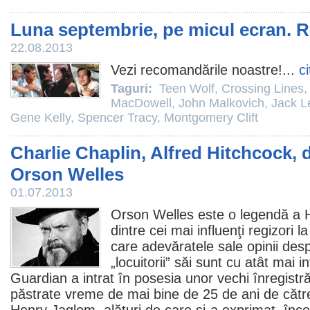
Luna septembrie, pe micul ecran. 
22.08.2013
Vezi recomandările noastre!...
c
Taguri:
Teen Wolf
,
Crossing Lines
MacDowell
,
John Malkovich
,
Jack 
Gene Kelly
,
Spencer Tracy
,
Montgomery Clift
Charlie Chaplin, Alfred Hitchcock, d
Orson Welles
01.07.2013
Orson Welles
este o legendă a H
dintre cei mai influenţi regizori 
care adevăratele sale opinii desp
„locuitorii” săi sunt cu atât mai 
Guardian a intrat în posesia unor vechi înregistrăr
păstrate vreme de mai bine de 25 de ani de către