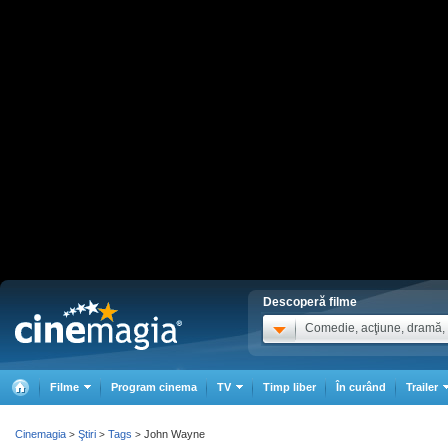
Descoperă filme
Comedie, acţiune, dramă, .
Filme
Program cinema
TV
Timp liber
În curând
Trailer
Cinemagia
Ştiri
Tags
John Wayne
>
>
>