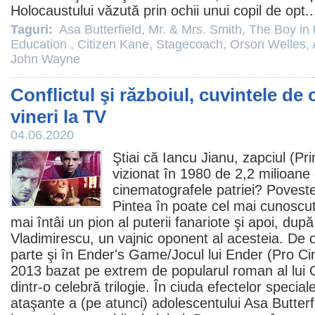
Holocaustului văzută prin ochii unui copil de opt.
Taguri:
Asa Butterfield
,
Mr. & Mrs. Smith
,
The Boy in 
Education
,
Citizen Kane
,
Stagecoach
,
Orson Welles
,
John Wayne
Conflictul şi războiul, cuvintele de 
vineri la TV
04.06.2020
Ştiai că
Iancu Jianu, zapciul
(Pri
vizionat în 1980 de 2,2 milioane
cinematografele patriei? Poveste
Pintea
în poate cel mai cunoscut r
mai întâi un pion al puterii fanariote şi apoi, dup
Vladimirescu, un vajnic oponent al acesteia. De 
parte şi în Ender's Game/
Jocul lui Ender
(Pro
Ci
2013 bazat pe extrem de popularul roman al lui
dintr-o celebră trilogie. În ciuda efectelor speciale
ataşante a (pe atunci) adolescentului
Asa Butterf