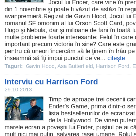
Jocul lui Ender
, care vine în pr
din 1 noiembrie şi poate fi văzut de astăzi în reg
avanpremieră.Regizat de
Gavin Hood
, Jocul lui 
romanul SF omonim al lui Orson Scott Card, po
Hugo şi Nebula, dar şi milioane de fani în toată 
multe probleme foarte interesante: Felul în care c
important precum victoria în sine? Care este grani
pentru că uneori încercăm să le ţinem în frâu p
înseamnă să îţi impui punctul de ve...
citeşte
Taguri:
Gavin Hood
,
Asa Butterfield
,
Harrison Ford
,
E
Interviu cu Harrison Ford
29.10.2013
Timp de aproape trei decenii car
Ender's Game, prima dintr-o seri
lista bestsellerurilor de ecraniza
de la Hollywood. De vineri put
marele ecran a poveştii lui Ender, puştiul pe ai că
mult nici mai puţin, salvarea rasei umane. Rolul s