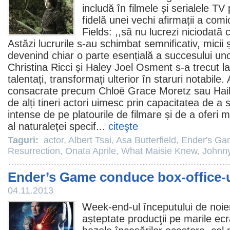
includă în
filmele
și serialele TV 
fidelă unei vechi afirmații a com
Fields: ,,să nu lucrezi niciodată 
Astăzi lucrurile s-au schimbat semnificativ, micii și
devenind chiar o parte esențială a succesului uno
Christina Ricci și Haley Joel Osment s-a trecut l
talentați, transformați ulterior în staruri notabile
consacrate precum Chloë Grace Moretz sau Haile
de alți tineri actori uimesc prin capacitatea de a 
intense de pe platourile de filmare și de a oferi m
al naturaleței specif...
citeşte
Taguri:
actor
,
Albert Tsai
,
Asa Butterfield
,
Ender's Ga
Resurrection
,
Onata Aprile
,
What Maisie Knew
,
Johnn
Ender’s Game conduce box-office-
04.11.2013
Week-end-ul începutului de noie
așteptate producţii pe marile ecr