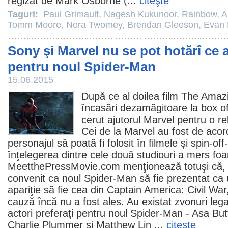
regizat de
Mark Osborne
(...
citeşte
Taguri:
Paul Grimault
,
Nagesh Kukunoor
,
Rainbow
,
A
Tomm Moore
,
Nora Twomey
,
Brendan Gleeson
,
Evan 
Sony şi Marvel nu se pot hotărî ce 
pentru noul Spider-Man
15.06.2015
După ce al doilea
film
The Amaz
încasări dezamăgitoare la box of
cerut ajutorul Marvel pentru o r
Cei de la Marvel au fost de acor
personajul să poată fi folosit în
filmele
şi spin-off-
înţelegerea dintre cele două studiouri a mers foar
MeetthePressMovie.com menţionează totuşi că, 
convenit ca noul Spider-Man să fie prezentat ca u
apariţie să fie cea din
Captain America: Civil War
cauză încă nu a fost ales. Au existat zvonuri lega
actori preferaţi pentru noul Spider-Man -
Asa Butt
Charlie Plummer
şi
Matthew Lin
...
citeşte