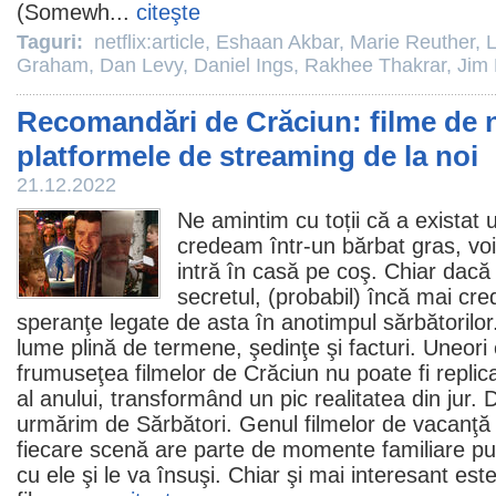
(Somewh...
citeşte
Taguri:
netflix:article
,
Eshaan Akbar
,
Marie Reuther
,
L
Graham
,
Dan Levy
,
Daniel Ings
,
Rakhee Thakrar
,
Jim
Recomandări de Crăciun: filme de n
platformele de streaming de la noi
21.12.2022
Ne amintim cu toții că a existat
credeam într-un bărbat gras, voi
intră în casă pe coş. Chiar dacă 
secretul, (probabil) încă mai cr
speranţe legate de asta în anotimpul sărbătorilor.
lume plină de termene, şedinţe şi facturi. Uneori
frumuseţea filmelor de Crăciun nu poate fi replic
al anului, transformând un pic realitatea din jur.
urmărim de Sărbători. Genul filmelor de vacanţă e
fiecare scenă are parte de momente familiare publ
cu ele şi le va însuşi. Chiar şi mai interesant es