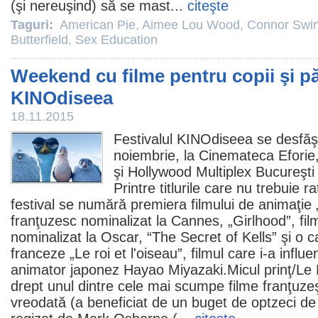
(şi nereuşind) să se mast...
citeşte
Taguri:
American Pie
,
Aimee Lou Wood
,
Connor Swin
Butterfield
,
Sex Education
Weekend cu filme pentru copii şi păr
KINOdiseea
18.11.2015
Festivalul KINOdiseea se desfă
noiembrie, la Cinemateca Eforie
şi Hollywood Multiplex Bucureşti 
Printre titlurile care nu trebuie ra
festival se numără premiera filmului de animaţie 
franţuzesc nominalizat la Cannes, „Girlhood”,
fil
nominalizat la
Oscar
, “The Secret of Kells” şi o
franceze „Le roi et l'oiseau”, filmul care i-a influ
animator japonez
Hayao Miyazaki
.Micul prinţ/Le
drept unul dintre cele mai scumpe
filme
franţuzeş
vreodată (a beneficiat de un buget de optzeci de 