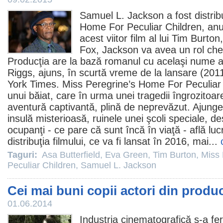
Samuel L. Jackson
a fost distrib
Home For Peculiar Children, an
acest viitor
film
al lui
Tim Burton
Fox, Jackson va avea un rol cheie
Producţia are la bază romanul cu acelaşi nume 
Riggs, ajuns, în scurtă vreme de la lansare (
201
York Times. Miss Peregrine’s Home For Peculiar
unui băiat, care în urma unei tragedii îngrozitoar
aventură captivantă, plină de neprevăzut. Ajung
insulă misterioasă, ruinele unei şcoli speciale, des
ocupanţi - ce pare că sunt încă în viaţă - află luc
distribuţia filmului, ce va fi lansat în 2016, mai...
Taguri:
Asa Butterfield
,
Eva Green
,
Tim Burton
,
Miss 
Peculiar Children
,
Samuel L. Jackson
Cei mai buni copii actori din produc
01.06.2014
Industria cinematografică s-a fe