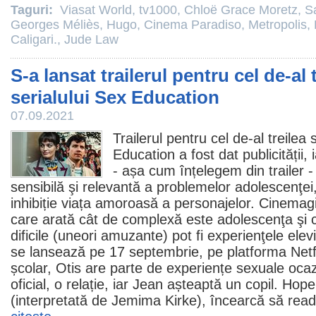
Taguri:
Viasat World
,
tv1000
,
Chloë Grace Moretz
,
S
Georges Méliès
,
Hugo
,
Cinema Paradiso
,
Metropolis
,
Caligari.
,
Jude Law
S-a lansat trailerul pentru cel de-al 
serialului Sex Education
07.09.2021
Trailerul pentru cel de-al treilea 
Education
a fost dat publicității
- așa cum înțelegem din trailer 
sensibilă şi relevantă a problemelor adolescenţei
inhibiție viața amoroasă a personajelor. Cinemagi
care arată cât de complexă este adolescenţa şi c
dificile (uneori amuzante) pot fi experienţele elev
se lansează pe 17 septembrie, pe platforma Netfl
școlar, Otis are parte de experiențe sexuale ocaz
oficial, o relație, iar Jean așteaptă un copil. Hope
(interpretată de
Jemima Kirke
), încearcă să read