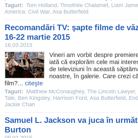
Taguri:
Tom Holland
,
Timothée Chalamet
,
Liam Jam
America: Civil War
,
Asa Butterfield
Recomandări TV: şapte filme de vă
16-22 martie 2015
16.03.2015
Vineri am vorbit despre
premiere
iată că explorăm cele mai inter
de televiziuni în această săptă
noastre, în galerie. Care crezi c
film
?...
citeşte
Taguri:
Matthew McConaughey
,
The Lincoln Lawyer
,
Tale
,
Ben Kingsley
,
Harrison Ford
,
Asa Butterfield
,
End
Jackie Chan
Samuel L. Jackson va juca în următo
Burton
09.02.2015