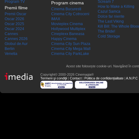
Program TV
Scream 7
Program cinema
How to Make a Killing
Premii filme
Cinema Bucuresti
Cazul Samca
Premii Oscar
Cinema City Cotroceni
Dolce far niente
Oscar 2026
IMAX
The Last Viking
Oscar 2025
Movieplex Cinema
Kill Bill: The Whole Blood
Oscar 2024
Hollywood Multiplex
The Bride!
Cannes
Cineplexx Baneasa
Cold Storage
Cannes 2026
Happy Cinema
Globul de Aur
Cinema City Sun Plaza
Berlin
Cinema City Mega Mall
Venetia
Cinema City ParkLake
Acest site folosește cookie-uri. Navigând în conti
Copyright© 2000-2026 Cinemagia®
Termeni şi condiţii
|
Contact
|
Politica de confidențialitate
|
A.N.P.C