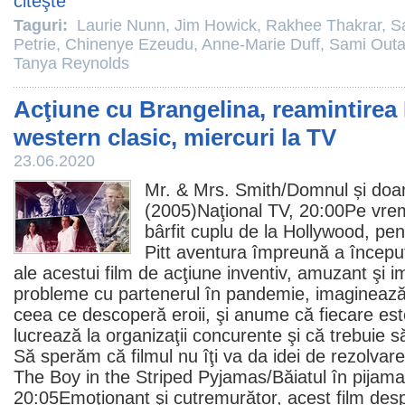
citeşte
Taguri:
Laurie Nunn
,
Jim Howick
,
Rakhee Thakrar
,
S
Petrie
,
Chinenye Ezeudu
,
Anne-Marie Duff
,
Sami Outal
Tanya Reynolds
Acţiune cu Brangelina, reamintirea 
western clasic, miercuri la TV
23.06.2020
Mr. & Mrs. Smith/
Domnul și do
(2005)Naţional TV, 20:00Pe vrem
bârfit cuplu de la Hollywood, pe
Pitt
aventura împreună a început 
ale acestui
film
de acţiune inventiv, amuzant şi im
probleme cu partenerul în pandemie, imaginează-
ceea ce descoperă eroii, şi anume că fiecare este
lucrează la organizaţii concurente şi că trebuie s
Să sperăm că
filmul
nu îţi va da idei de rezolvar
The Boy in the Striped Pyjamas
/Băiatul în pija
20:05Emoţionant şi cutremurător, acest
film
desp