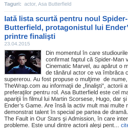
Taguri:
actor
,
Asa Butterfield
Iată lista scurtă pentru noul Spide
Butterfield, protagonistul lui Ender
printre finalişti
23.04.2015
Din momentul în care studiouril
confirmat faptul că Spider-Man va
Cinematic Marvel, au apărut o mu
de tânărul actor ce va îmbrăca c
supererou. Au fost propuse o mulţime de nume, 
TheWrap.com au informaţii de „finalişti”, actorii af
preferaţilor pentru rol.
Asa Butterfield
este cel ma
apariţii în
filmul
lui Martin Scorsese, Hugo, dar şi
Ender’s Game. Are însă la activ mult mai multe ro
demonstrat talent în special pe partea de dramă
The Fault in Our Stars şi Admission, în care inte
probleme. Este unul dintre actorii aleşi pent...
cit