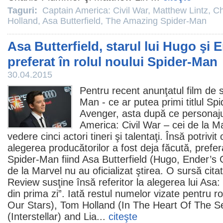
Taguri:
Captain America: Civil War
,
Matthew Lintz
,
Ch
Holland
,
Asa Butterfield
,
The Amazing Spider-Man
Asa Butterfield, starul lui Hugo şi
preferat în rolul noului Spider-Man
30.04.2015
Pentru recent anunţatul
film
de s
Man - ce ar putea primi titlul S
Avenger, asta după ce personajul
America: Civil War – cei de la M
vedere cinci actori tineri şi talentaţi. Însă potrivi
alegerea producătorilor a fost deja făcută, prefera
Spider-Man fiind
Asa Butterfield
(Hugo, Ender’s 
de la Marvel nu au oficializat ştirea. O sursă citat
Review susţine însă referitor la alegerea lui Asa:
din prima zi”. Iată restul numelor vizate pentru ro
Our Stars), Tom Holland (In The Heart Of The 
(Interstellar) and Lia...
citeşte