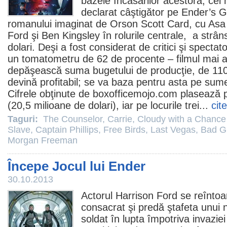
bazele încasărilor acestora, cel 
declarat câştigător pe Ender’s
romanului imaginat de
Orson Scott Card
, cu
Asa 
Ford
şi
Ben Kingsley
în rolurile centrale, a strâ
dolari. Deşi a fost considerat de critici şi specta
un tomatometru de 62 de procente – filmul mai a
depăşească suma bugetului de producţie, de 110 
devină profitabil; se va baza pentru asta pe sume
Cifrele obţinute de boxofficemojo.com plasează p
(20,5 milioane de dolari), iar pe locurile trei...
cit
Taguri:
The Counselor
,
Carrie
,
Cloudy with a Chance 
Slave
,
Captain Phillips
,
Free Birds
,
Last Vegas
,
Bad G
Morgan Freeman
Începe Jocul lui Ender
30.10.2013
Actorul
Harrison Ford
se reîntoa
consacrat şi predă ştafeta unui 
soldat în lupta împotriva invazie