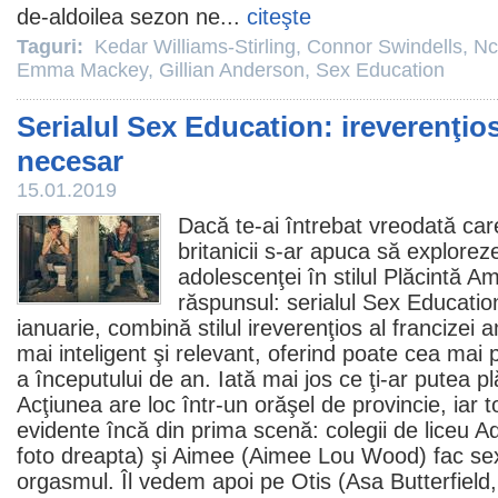
de-aldoilea sezon ne...
citeşte
Taguri:
Kedar Williams-Stirling
,
Connor Swindells
,
Nc
Emma Mackey
,
Gillian Anderson
,
Sex Education
Serialul Sex Education: ireverenţio
necesar
15.01.2019
Dacă te-ai întrebat vreodată care
britanicii s-ar apuca să explorez
adolescenţei în stilul
Plăcintă A
răspunsul: serialul
Sex Educatio
ianuarie, combină stilul ireverenţios al francizei
mai inteligent şi relevant, oferind poate cea mai 
a începutului de an. Iată mai jos ce ţi-ar putea pl
Acţiunea are loc într-un orăşel de provincie, iar 
evidente încă din prima scenă: colegii de liceu A
foto dreapta) şi Aimee (
Aimee Lou Wood
) fac s
orgasmul. Îl vedem apoi pe Otis (
Asa Butterfield