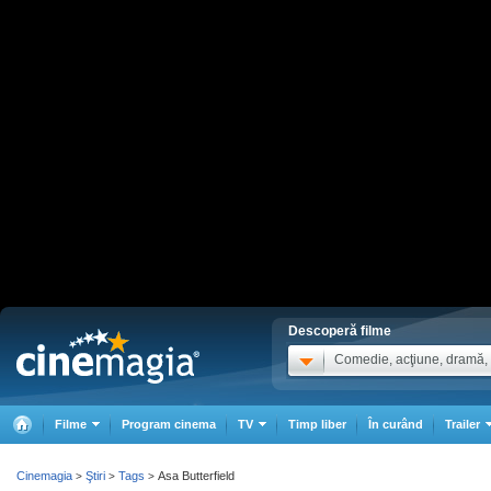
Descoperă filme
Comedie, acţiune, dramă, .
Filme
Program cinema
TV
Timp liber
În curând
Trailer
Cinemagia
Ştiri
Tags
Asa Butterfield
>
>
>