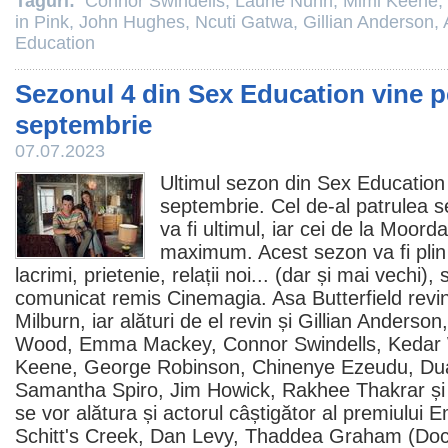
Taguri:
Connor Swindells
,
Laurie Nunn
,
Mimi Keene
,
in Pink
,
John Hughes
,
Ncuti Gatwa
,
Gillian Anderson
,
Education
Sezonul 4 din Sex Education vine pe
septembrie
07.07.2023
Ultimul sezon din
Sex Education
septembrie. Cel de-al patrulea 
va fi ultimul, iar cei de la Moorda
maximum. Acest sezon va fi plin
lacrimi, prietenie, relații noi... (dar și mai vechi),
comunicat remis Cinemagia.
Asa Butterfield
revin
Milburn, iar alături de el revin și
Gillian Anderson
Wood,
Emma Mackey
,
Connor Swindells
,
Kedar 
Keene
, George Robinson,
Chinenye Ezeudu
,
Du
Samantha Spiro
,
Jim Howick
,
Rakhee Thakrar
ș
se vor alătura și actorul câștigător al premiului
Schitt's Creek,
Dan Levy
,
Thaddea Graham
(Doc