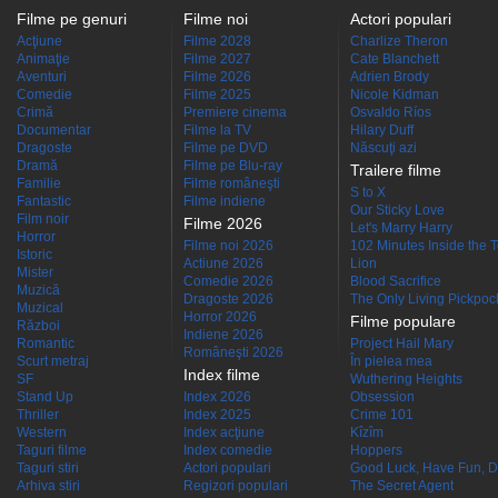
Filme pe genuri
Filme noi
Actori populari
Acţiune
Filme 2028
Charlize Theron
Animaţie
Filme 2027
Cate Blanchett
Aventuri
Filme 2026
Adrien Brody
Comedie
Filme 2025
Nicole Kidman
Crimă
Premiere cinema
Osvaldo Ríos
Documentar
Filme la TV
Hilary Duff
Dragoste
Filme pe DVD
Născuţi azi
Dramă
Filme pe Blu-ray
Trailere filme
Familie
Filme româneşti
S to X
Fantastic
Filme indiene
Our Sticky Love
Film noir
Filme 2026
Let's Marry Harry
Horror
Filme noi 2026
102 Minutes Inside the 
Istoric
Actiune 2026
Lion
Mister
Comedie 2026
Blood Sacrifice
Muzică
Dragoste 2026
The Only Living Pickpocke
Muzical
Horror 2026
Filme populare
Război
Indiene 2026
Romantic
Project Hail Mary
Româneşti 2026
Scurt metraj
În pielea mea
Index filme
SF
Wuthering Heights
Stand Up
Index 2026
Obsession
Thriller
Index 2025
Crime 101
Western
Index acţiune
Kîzîm
Taguri filme
Index comedie
Hoppers
Taguri stiri
Actori populari
Good Luck, Have Fun, D
Arhiva stiri
Regizori populari
The Secret Agent