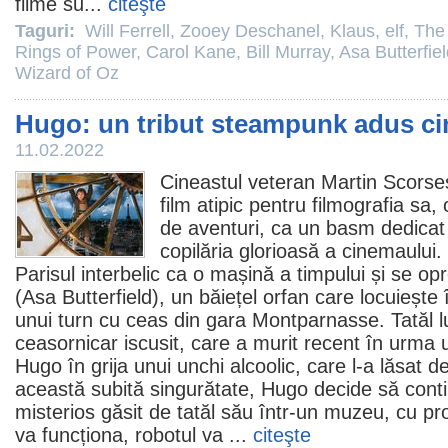
filme
su...
citeşte
Taguri:
Will Ferrell
,
Zooey Deschanel
,
Klaus
,
elf
,
The 
Rings of Power
,
Carol Kane
,
Bill Murray
,
Asa Butterfie
Wizard of Oz
Hugo: un tribut steampunk adus c
11.02.2022
Cineastul veteran
Martin Scorse
film
atipic pentru filmografia sa
de aventuri, ca un basm dedicat 
copilăria glorioasă a cinemaulu
Parisul interbelic ca o mașină a timpului și se op
(
Asa Butterfield
), un băiețel orfan care locuiește 
unui turn cu ceas din gara Montparnasse. Tatăl lu
ceasornicar iscusit, care a murit recent în urma u
Hugo în grija unui unchi alcoolic, care l-a lăsat d
această subită singurătate, Hugo decide să conti
misterios găsit de tatăl său într-un muzeu, cu p
va funcționa, robotul va ...
citeşte