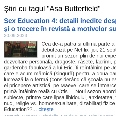
Ştiri cu tagul "Asa Butterfield"
Sex Education 4: detalii inedite de
şi o trecere în revistă a motivelor s
20.09.2023
Cea de-a patra și ultima parte a 
debutează pe Netflix joi, 21 sept
promit un sezon plin de noi expe
dezvoltare personală, dragoste, râsete, lacrimi, p
garderoba fabuloasă a lui Eric. Îi reîntâlnim pe J
care e acum mămică (singură) pentru a doua oa
lucrează la o fermă (considerând că şcoala nu e
ei pricepere artistică, pe Maeve, care se întoarc
primă întâlnire reală cu Otis...
Noul sezon
abord
subiecte, printre care lipsa libidoului, anxietatea,
nud, religie vs. homosexualitate, dizabilitați fizic
Education??
...
citeşte