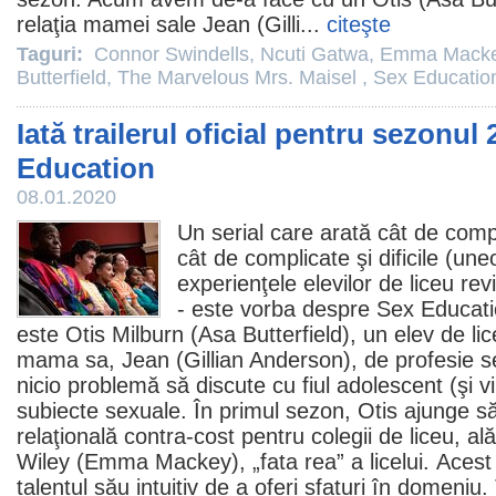
relaţia mamei sale Jean (
Gilli
...
citeşte
Taguri:
Connor Swindells
,
Ncuti Gatwa
,
Emma Mack
Butterfield
,
The Marvelous Mrs. Maisel
,
Sex Educati
Iată trailerul oficial pentru sezonul 
Education
08.01.2020
Un serial care arată cât de comp
cât de complicate şi dificile (une
experienţele elevilor de liceu rev
- este vorba despre
Sex Educat
este Otis Milburn (
Asa Butterfield
), un elev de li
mama sa, Jean (
Gillian Anderson
), de profesie 
nicio problemă să discute cu fiul adolescent (şi 
subiecte sexuale. În primul sezon, Otis ajunge să
relaţională contra-cost pentru colegii de liceu, a
Wiley (
Emma Mackey
), „fata rea” a licelui. Acest
talentul său intuitiv de a oferi sfaturi în domeniu. T