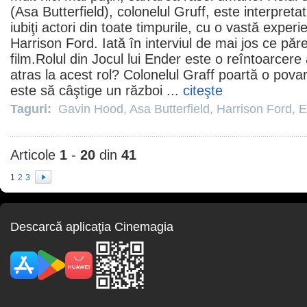
(
Asa Butterfield
), colonelul Gruff, este interpreta
iubiţi actori din toate timpurile, cu o vastă exper
Harrison Ford
. Iată în interviul de mai jos ce pă
film
.Rolul din
Jocul lui Ender
este o reîntoarcere 
atras la acest rol? Colonelul Graff poartă o povar
este să câştige un război ...
citeşte
Taguri:
Gavin Hood
,
Asa Butterfield
,
Harrison Ford
,
E
Articole
1
-
20
din
41
1
2
3
Descarcă aplicaţia Cinemagia