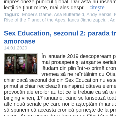
impresioneze publicul global. Dar asta nu însea
lecţii de ţinut minte, mai ales despr...
citeşte
Taguri:
Ender's Game
,
Asa Butterfield
,
Andy Serkis
,
Rise of the Planet of the Apes
,
Iancu Jianu zapciul
,
Ad
Sex Education, sezonul 2: parada tr
amoroase
14.01.2020
În ianuarie 2019 descopeream pe 
mai proaspete şi ataşante seriale 
lăudam din plin într-o
primă cron
vremea să ne reîntâlnim cu Otis
chiar dacă sezonul doi din
Sex Education
nu este
primul şi chiar reciclează neinspirat câteva eleme
provocări ale eroilor au tot ce le trebuie ca să te
binging vineri, 17 ianuarie, când se lansează toa
alte nouă seriale pe care noi le aşteptăm în ianu
să spunem că aceasta cronică porneşte de la pre
sezon. Acum avem de-a face cu un Otis (
Asa But