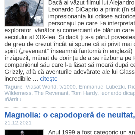
Dacă ai văzut
filmul
lui Alejandro
Leonardo DiCaprio
a primit (în s
impresionanta lui odisee actorice
personajul pe care l-a interpreta
explorator, vânător și comerciant de blănuri care 
secolului al XIX-lea. Și dacă ți s-a părut povestea
de greu de crezut încât ai spune că ai privit mai
spirit („revenant” înseamnă fantomă în engleză) p
înzăpezit, mânat de dorința de a se răzbuna pe F
companionul său care l-a lăsat să moară după ce
Grizzly, află că aventurile adevărate ale lui Glas
incredibile ...
citeşte
Taguri:
Viasat World
,
tv1000
,
Emmanuel Lubezki
,
Ri
Wilderness
,
The Revenant
,
Tom Hardy
,
leonardo dicap
Iñárritu
Magnolia: o capodoperă de neuitat,
21.12.2021
Anul 1999 a fost categoric un a