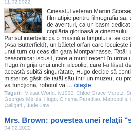
11.02.2022
Cineastul veteran
Martin Scorse
film
atipic pentru filmografia sa
de aventuri, ca un basm dedicat 
copilăria glorioasă a cinemaulu
Parisul interbelic ca o mașină a timpului și se op
(
Asa Butterfield
), un băiețel orfan care locuiește 
unui turn cu ceas din gara Montparnasse. Tatăl lu
ceasornicar iscusit, care a murit recent în urma u
Hugo în grija unui unchi alcoolic, care l-a lăsat d
această subită singurătate, Hugo decide să conti
misterios găsit de tatăl său într-un muzeu, cu p
va funcționa, robotul va ...
citeşte
Taguri:
Viasat World
,
tv1000
,
Chloë Grace Moretz
,
S
Georges Méliès
,
Hugo
,
Cinema Paradiso
,
Metropolis
,
Caligari.
,
Jude Law
Mrs. Brown: povestea unei relaţii 
04.02.2022