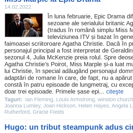
14.02.2022
În luna februarie, Epic Drama di
sezoane ale serialului britanic
Ag
(tradus în română simplu Miss M
televiziunea ITV și bazat în gener
faimoasei scriitoroare Agatha Christie. Dacă în p
personajul principal a fost interpretat de
Geraldi
sezonul 4,
Julia McKenzie
preia rolul. Spre deose
Agatha Christie’s Poirot, Miss Marple și-a luat mult
lui Christie, în special adăugând personajul domn
adaptări de romane în care, de fapt, nu a apărut 
constă în patru episoade de lungmetraj, cu excep
doar trei episoade. Primele șase epi...
citeşte
Taguri:
Ian Fleming
,
Louis Armstrong
,
winston churchi
Joanna Lumley
,
Joan Hickson
,
Helen Hayes
,
Angela L
Rutherford
,
Gracie Fields
Hugo: un tribut steampunk adus c