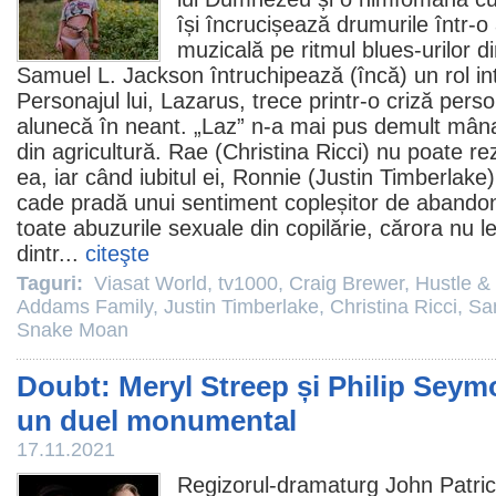
își încrucișează drumurile într-o 
muzicală pe ritmul blues-urilor di
Samuel L. Jackson
întruchipează (încă) un rol i
Personajul lui, Lazarus, trece printr-o criză person
alunecă în neant. „Laz” n-a mai pus demult mâna 
din agricultură. Rae (
Christina Ricci
) nu poate re
ea, iar când iubitul ei, Ronnie (
Justin Timberlake
cade pradă unui sentiment copleșitor de abandon
toate abuzurile sexuale din copilărie, cărora nu l
dintr...
citeşte
Taguri:
Viasat World
,
tv1000
,
Craig Brewer
,
Hustle &
Addams Family
,
Justin Timberlake
,
Christina Ricci
,
Sa
Snake Moan
Doubt: Meryl Streep și Philip Seym
un duel monumental
17.11.2021
Regizorul-dramaturg
John Patri