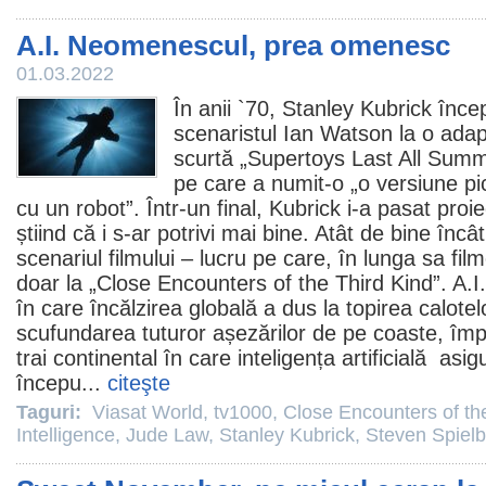
A.I. Neomenescul, prea omenesc
01.03.2022
În anii `70,
Stanley Kubrick
încep
scenaristul Ian Watson la o ada
scurtă „Supertoys Last All Summ
pe care a numit-o „o versiune pi
cu un robot”. Într-un final, Kubrick i-a pasat proie
știind că i s-ar potrivi mai bine. Atât de bine încâ
scenariul filmului – lucru pe care, în lunga sa film
doar la „
Close Encounters of the Third Kind
”. A.
în care încălzirea globală a dus la topirea calotelo
scufundarea tuturor așezărilor de pe coaste, îm
trai continental în care inteligența artificială as
începu...
citeşte
Taguri:
Viasat World
,
tv1000
,
Close Encounters of th
Intelligence
,
Jude Law
,
Stanley Kubrick
,
Steven Spiel