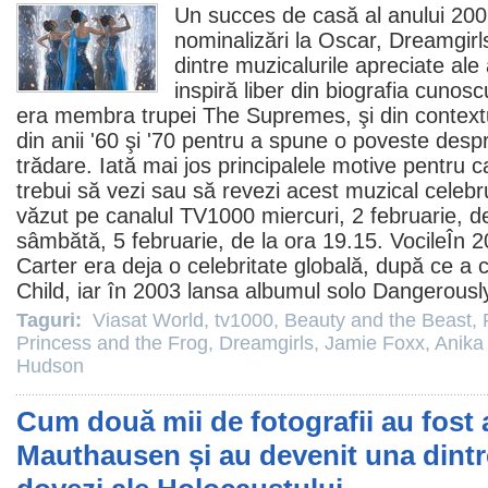
Un succes de casă al anului 200
nominalizări la
Oscar
,
Dreamgirl
dintre muzicalurile apreciate ale
inspiră liber din biografia cunos
era membra trupei The Supremes, şi din contextu
din anii '60 şi '70 pentru a spune o poveste despre
trădare. Iată mai jos principalele motive pentru 
trebui să vezi sau să revezi acest muzical celebr
văzut pe canalul TV1000 miercuri, 2 februarie, de
sâmbătă, 5 februarie, de la ora 19.15. VocileÎn 
Carter era deja o celebritate globală, după ce a 
Child, iar în 2003 lansa albumul solo Dangerously
Taguri:
Viasat World
,
tv1000
,
Beauty and the Beast
,
Princess and the Frog
,
Dreamgirls
,
Jamie Foxx
,
Anika
Hudson
Cum două mii de fotografii au fost
Mauthausen și au devenit una dintr