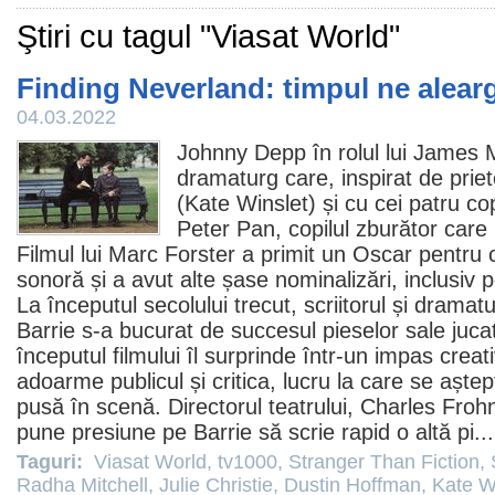
Ştiri cu tagul "Viasat World"
Finding Neverland: timpul ne alearg
04.03.2022
Johnny Depp
în rolul lui James 
dramaturg care, inspirat de priet
(
Kate Winslet
) și cu cei patru cop
Peter Pan, copilul zburător care 
Filmul
lui
Marc Forster
a primit un
Oscar
pentru 
sonoră și a avut alte șase nominalizări, inclusiv
La începutul secolului trecut, scriitorul și drama
Barrie s-a bucurat de succesul pieselor sale juca
începutul filmului îl surprinde într-un impas creat
adoarme publicul și critica, lucru la care se aștep
pusă în scenă. Directorul teatrului, Charles Fro
pune presiune pe Barrie să scrie rapid o altă pi..
Taguri:
Viasat World
,
tv1000
,
Stranger Than Fiction
,
Radha Mitchell
,
Julie Christie
,
Dustin Hoffman
,
Kate W