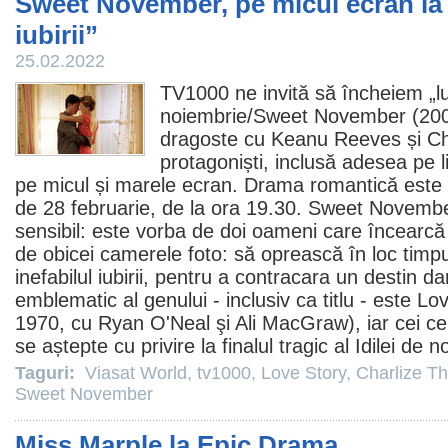
Sweet November, pe micul ecran la f
iubirii”
25.02.2022
TV1000 ne invită să încheiem „lu
noiembrie
/Sweet November (200
dragoste cu
Keanu Reeves
și
Ch
protagoniști, inclusă adesea pe li
pe micul și marele ecran. Drama romantică este 
de 28 februarie, de la ora 19.30. Sweet Novembe
sensibil: este vorba de doi oameni care încearc
de obicei camerele foto: să oprească în loc timpu
inefabilul iubirii, pentru a contracara un destin 
emblematic al genului - inclusiv ca titlu - este
Lov
1970, cu Ryan O'Neal şi Ali MacGraw), iar cei ce 
se aștepte cu privire la finalul tragic al Idilei de 
Taguri:
Viasat World
,
tv1000
,
Love Story
,
Charlize T
Sweet November
Miss Marple la Epic Drama