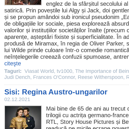
englez de la sfârșitul secolului a
satirică. Prin poveștile lui Algy și Jack, doi gentl
și se propun amândoi sub ironicul pseudonim „E
de obligațiile lor sociale, piesa explorează absurdi
valorilor și instituțiilor societăților înalte (precu
aparențe, așteptări fixiste și superficialitate. În
produsă de Miramax, în regia de Oliver Parker, sa
lui Wilde prinde culoare într-o
comedie
romantică
neînțelegerile creează confuzii spumoase, antrena
citeşte
Taguri:
Viasat World
,
tv1000
,
The Importance of Bei
Judi Dench
,
Frances O'Connor
,
Reese Witherspoon
,
R
Sisi: Regina Austro-ungarilor
02.12.2021
Mai bine de 65 de ani au trecut d
trilogii cu actrița germano-fran
RTL, Story House Pictures și B
readucă pe micile ecrane poves