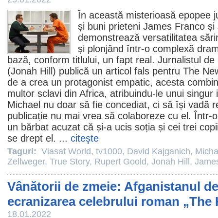
În această misterioasă epopee jur
și buni prieteni
James Franco
și
demonstrează versatilitatea sărin
și plonjând într-o complexă dram
bază, conform titlului, un fapt real. Jurnalistul d
(Jonah Hill) publică un articol fals pentru The N
de a crea un protagonist empatic, acesta combină
multor sclavi din Africa, atribuindu-le unui singur 
Michael nu doar să fie concediat, ci să își vadă r
publicație nu mai vrea să colaboreze cu el. Într-o
un bărbat acuzat că și-a ucis soția și cei trei cop
se drept el. ...
citeşte
Taguri:
Viasat World
,
tv1000
,
David Kajganich
,
Micha
Zellweger
,
True Story
,
Rupert Goold
,
Jonah Hill
,
James
Vânătorii de zmeie: Afganistanul de 
ecranizarea celebrului roman „The
18.01.2022