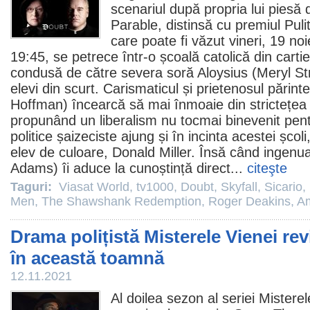
scenariul după propria lui piesă 
Parable, distinsă cu
premiul
Pulit
care poate fi văzut vineri, 19 no
19:45, se petrece într-o școală catolică din cartie
condusă de către severa soră Aloysius (
Meryl St
elevi din scurt. Carismaticul și prietenosul părint
Hoffman
) încearcă să mai înmoaie din strictețea d
propunând un liberalism nu tocmai binevenit pen
politice șaizeciste ajung și în incinta acestei școl
elev de culoare, Donald Miller. Însă când ingen
Adams
) îi aduce la cunoștință direct...
citeşte
Taguri:
Viasat World
,
tv1000
,
Doubt
,
Skyfall
,
Sicario
,
Men
,
The Shawshank Redemption
,
Roger Deakins
,
A
Drama polițistă Misterele Vienei re
în această toamnă
12.11.2021
Al doilea sezon al seriei
Misterel