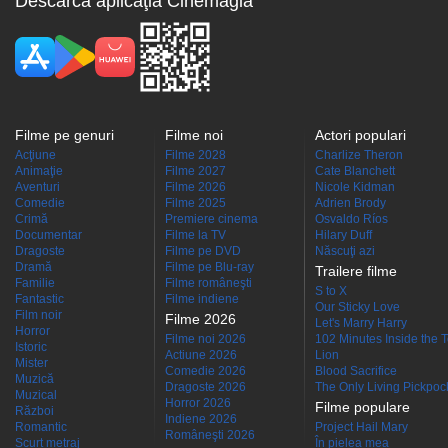
Descarcă aplicaţia Cinemagia
Filme pe genuri
Filme noi
Actori populari
Acţiune
Filme 2028
Charlize Theron
Animaţie
Filme 2027
Cate Blanchett
Aventuri
Filme 2026
Nicole Kidman
Comedie
Filme 2025
Adrien Brody
Crimă
Premiere cinema
Osvaldo Ríos
Documentar
Filme la TV
Hilary Duff
Dragoste
Filme pe DVD
Născuţi azi
Dramă
Filme pe Blu-ray
Trailere filme
Familie
Filme româneşti
S to X
Fantastic
Filme indiene
Our Sticky Love
Film noir
Filme 2026
Let's Marry Harry
Horror
Filme noi 2026
102 Minutes Inside the 
Istoric
Actiune 2026
Lion
Mister
Comedie 2026
Blood Sacrifice
Muzică
Dragoste 2026
The Only Living Pickpocke
Muzical
Horror 2026
Filme populare
Război
Indiene 2026
Romantic
Project Hail Mary
Româneşti 2026
Scurt metraj
În pielea mea