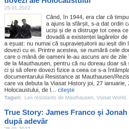
dovezi ale Holocaustului
25.01.2022
Când, în 1944, era clar că timpul
a ajuns la sfârșit, s-a dat ordin ca
uciși și de a distruge tot ceea ce 
dovadă a existenței lagărelor de
a eșuat: nu numai că supraviețuitorii au ieșit din 
dovezi cu ei. Printre acestea, se numără cele dou
care o mână de oameni le-au ascuns ani de zile 
de la Mauthausen, pentru că nu doreau doar să s
ci și să ofere dovezi fizice a ceea ce s-a întâmpla
documentarului Resistance at Mauthausen/
Rezis
care va debuta la Viasat History joi, 27 ianuarie,
Holocaustului, de l...
citeşte
Taguri:
Les résistants de Mauthausen
,
Viasat World
,
True Story: James Franco și Jonah 
după adevăr
25.01.2022