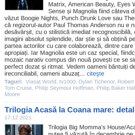
Matrix,
American Beauty
,
Eyes 
Sense
și
Magnolia
fiind câteva di
văzut
Boogie Nights
, Punch Drunk Love sau
The
că regizorul-autor
Paul Thomas Anderson
nu e n
desăvârșit, cu o stilistică imediat recognoscibilă,
imagini absolut splendide, dar știe și să obțină p
partea actorilor cu care colaborează, dintre care m
apropiați. Iar Magnolia este un caz special, fii
mozaic narativ compus din nouă povești ce se si
perfect dozat și ritmat. Vedem oameni bântuiți d
ireconciliabil, oameni abuzaț...
citeşte
Taguri:
Viasat World
,
tv1000
,
Dylan Tichenor
,
Robert 
Tom Cruise
,
Philip Seymour Hoffman
,
Philip Baker Hal
Moore
Trilogia Acasă la Coana mare: detali
17.12.2021
Trilogia Big Momma's House/
Ac
putea fi văzută în decembrie pe 