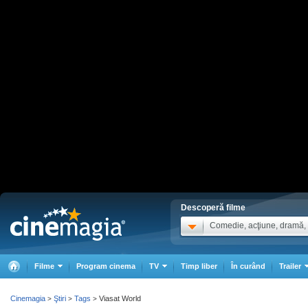
Descoperă filme
Comedie, acţiune, dramă, .
Filme
Program cinema
TV
Timp liber
În curând
Trailer
Cinemagia
Ştiri
Tags
Viasat World
>
>
>