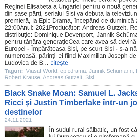
Reginei Elisabeta a Ungariei pentru o nouă gene
din șase părți, serialul
Sisi
va debuta la televiziu
premieră, la Epic Drama, începând de duminică 
22:00Anul: 2021Producător:
Andreas Gutzeit
,
Ro
distribuţie:
Dominique Devenport
,
Jannik Schüm
pentru tânăra generațieCea care avea să devină 
Europei - Împărăteasa Sisi, pe scurt Sisi - s-a nă
numeroasă, părinții ei fiind Maximilian Joseph de
Ludovica de B...
citeşte
Taguri:
Viasat World
,
epicdrama
,
Jannik Schümann
,
Robert Krause
,
Andreas Gutzeit
,
Sisi
Black Snake Moan: Samuel L. Jacks
Ricci și Justin Timberlake într-un j
destinelor
24.11.2021
În sudul rural sălbatic, un fost c
lui Dumnezeu și o nimfomană cu u