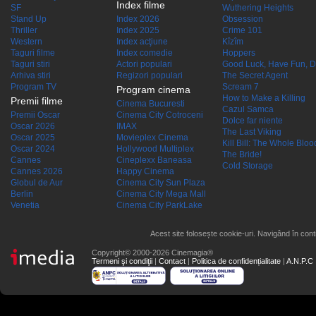
Index filme
SF
Wuthering Heights
Stand Up
Index 2026
Obsession
Thriller
Index 2025
Crime 101
Western
Index acţiune
Kîzîm
Taguri filme
Index comedie
Hoppers
Taguri stiri
Actori populari
Good Luck, Have Fun, D
Arhiva stiri
Regizori populari
The Secret Agent
Program TV
Scream 7
Program cinema
How to Make a Killing
Premii filme
Cinema Bucuresti
Cazul Samca
Premii Oscar
Cinema City Cotroceni
Dolce far niente
Oscar 2026
IMAX
The Last Viking
Oscar 2025
Movieplex Cinema
Kill Bill: The Whole Blood
Oscar 2024
Hollywood Multiplex
The Bride!
Cannes
Cineplexx Baneasa
Cold Storage
Cannes 2026
Happy Cinema
Globul de Aur
Cinema City Sun Plaza
Berlin
Cinema City Mega Mall
Venetia
Cinema City ParkLake
Acest site folosește cookie-uri. Navigând în conti
Copyright© 2000-2026 Cinemagia®
Termeni şi condiţii
|
Contact
|
Politica de confidențialitate
|
A.N.P.C