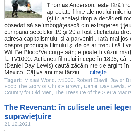
Thomas Anderson
, este fără în
apreciate
filme
ale noului mileni
(şi în acelaşi timp a decăderii mo
obsedat să se îmbogăţească din extragerea ţiţeiul
cumpăna secolelor 19 şi 20 a fost etichetată dre
adresa capitalismului şi a parvenirii. Iată mai jos 
despre producţia filmului şi de ce ar trebui să-l v
Will Be Blood/Va curge sânge poate fi văzut marți
la TV1000. Acţiunea filmului începe în 1898, cân
(
Daniel Day-Lewis
) caută zăcăminte de argint în
Mexico. Câţiva ani mai târziu, ...
citeşte
Taguri:
Viasat World
,
tv1000
,
Robert Elswit
,
Javier 
Foot: The Story of Christy Brown
,
Daniel Day-Lewis
,
P
Country for Old Men
,
The Treasure of the Sierra Madr
The Revenant: în culisele unei leg
supraviețuire
21.12.2021