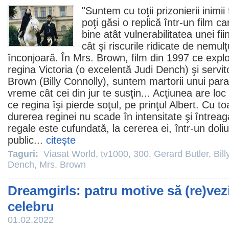
"Suntem cu toţii prizonierii inimii
poţi găsi o replică într-un
film
car
bine atât vulnerabilitatea unei fi
cât şi riscurile ridicate de nemul
înconjoară. În
Mrs. Brown
,
film
din 1997 ce explor
regina Victoria (o excelentă
Judi Dench
) şi servi
Brown (
Billy Connolly
), suntem martorii unui para
vreme cât cei din jur te susţin... Acţiunea are loc
ce regina îşi pierde soţul, pe prinţul Albert. Cu to
durerea reginei nu scade în intensitate şi întreag
regale este cufundată, la cererea ei, într-un doliu
public...
citeşte
Taguri:
Viasat World
,
tv1000
,
300
,
Gerard Butler
,
Bil
Dench
,
Mrs. Brown
Dreamgirls: patru motive să (re)vez
celebru
01.02.2022