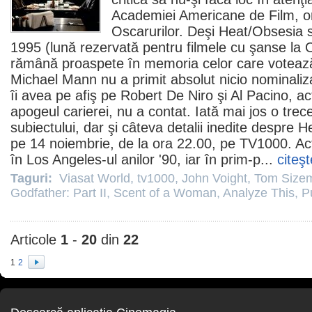
Academiei Americane de Film, o
Oscarurilor. Deşi Heat/
Obsesia
s
1995 (lună rezervată pentru
filmele
cu şanse la
rămână proaspete în memoria celor care votează),
Michael Mann
nu a primit absolut nicio nominaliz
îi avea pe afiş pe
Robert De Niro
şi
Al Pacino
, ac
apogeul carierei, nu a contat. Iată mai jos o trece
subiectului, dar şi câteva detalii inedite despre H
pe 14 noiembrie, de la ora 22.00, pe
TV1000.
Acţ
în Los Angeles-ul anilor '90, iar în prim-p...
citeşt
Taguri:
Viasat World
,
tv1000
,
John Voight
,
Tom Size
Godfather: Part II
,
Scent of a Woman
,
Analyze This
,
P
Articole
1
-
20
din
22
1
2