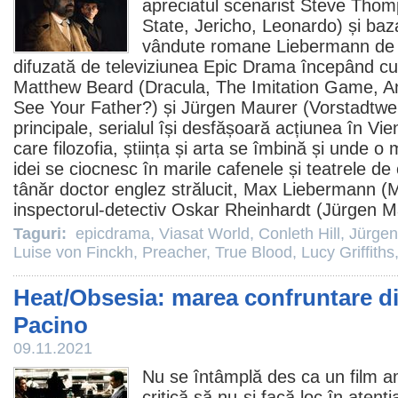
apreciatul scenarist
Steve Thom
State
, Jericho, Leonardo) și baz
vândute romane Liebermann de F
difuzată de televiziunea
Epic Drama
începând cu
Matthew Beard
(
Dracula
,
The Imitation Game
,
A
See Your Father?
) și
Jürgen Maurer
(
Vorstadtwe
principale, serialul își desfășoară acțiunea în Vie
care filozofia, știința și arta se îmbină și unde o m
idei se ciocnesc în marile cafenele și teatrele de
tânăr doctor englez strălucit, Max Liebermann (
inspectorul-detectiv Oskar Rheinhardt (Jürgen Ma
Taguri:
epicdrama
,
Viasat World
,
Conleth Hill
,
Jürgen
Luise von Finckh
,
Preacher
,
True Blood
,
Lucy Griffiths
Heat/Obsesia: marea confruntare di
Pacino
09.11.2021
Nu se întâmplă des ca un
film
am
critică să nu-şi facă loc în atenţ