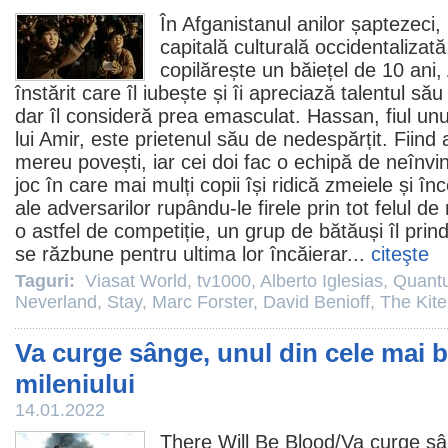
În Afganistanul anilor șaptezeci,
capitală culturală occidentalizată,
copilărește un băiețel de 10 ani, 
înstărit care îl iubește și îi apreciază talentul s
dar îl consideră prea emasculat. Hassan, fiul unuia
lui Amir, este prietenul său de nedespărțit. Fiind a
mereu povești, iar cei doi fac o echipă de neînvi
joc în care mai mulți copii își ridică zmeiele și î
ale adversarilor rupându-le firele prin tot felul 
o astfel de competiție, un grup de bătăuși îl prin
se răzbune pentru ultima lor încăierar...
citeşte
Taguri:
Viasat World
,
tv1000
,
Alberto Iglesias
,
Quantu
Neverland
,
Stay
,
Marc Forster
,
David Benioff
,
The Kit
Va curge sânge, unul din cele mai b
mileniului
14.01.2022
There Will Be Blood
/Va curge s