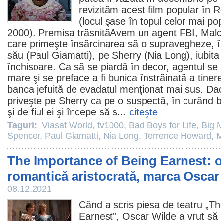
revizităm acest
film
popular în Ro
(locul şase în topul celor mai po
2000). Premisa trăsnităAvem un agent FBI, Malc
care primeşte însărcinarea să o supravegheze, 
său (
Paul Giamatti
), pe Sherry (
Nia Long
), iubit
închisoare. Ca să se piardă în decor, agentul s
mare şi se preface a fi bunica înstrăinată a tiner
banca jefuită de evadatul menţionat mai sus. Da
priveşte pe Sherry ca pe o suspectă, în curând 
şi de fiul ei şi începe să s...
citeşte
Taguri:
Viasat World
,
tv1000
,
Bad Boys for Life
,
Big 
Spencer
,
Paul Giamatti
,
Nia Long
,
Terrence Howard
,
M
The Importance of Being Earnest: 
romantică aristocrată, marca Oscar
08.12.2021
Când a scris piesa de teatru „
Th
Earnest
”,
Oscar Wilde
a vrut să 