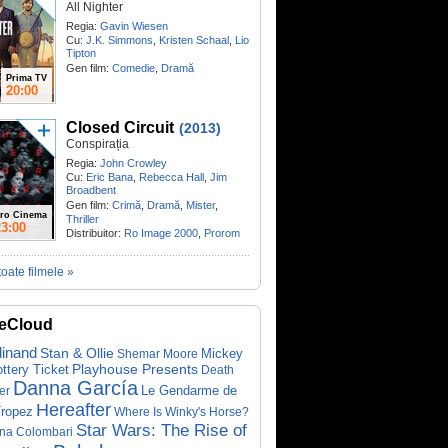
All Nighter
Regia:
Gavin Wiesen
Cu:
J.K. Simmons
,
Kristen Schaal
,
Lio
Tipton
Gen film:
Comedie
,
Dramă
Prima TV
20:00
Closed Circuit
(2013)
Conspirația
Regia:
John Crowley
Cu:
Eric Bana
,
Rebecca Hall
,
Jim
Broadbent
Gen film:
Crimă
,
Dramă
,
Mister
,
ro Cinema
Thriller
23:00
Distribuitor:
Ro Image 2000
,
Prorom
toate filmele »
eCloud
dinand
Stan & Ollie
Mickey
Shemar Moore
ottery Ticket
Playhouse Presents
Death
Danna García
Le Gendarme de
er
Hereafter
Tropez
Where Is Winky's Horse?
Star Wars: The Rise of
ina Colombari