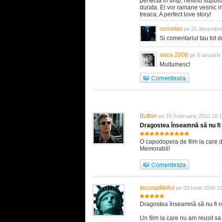
perfecta in timp, nefiind supus
durata. Ei vor ramane vesnic in
treaca. A perfect love story!
cercetas
pe 31 decembri
Si comentariul tau tot d
anca.2006
pe 6 ianuarie
Multumesc!
Button
pe 15 Februarie 2010 18:
Dragostea înseamnã sã nu fi 
O capodopera de film la care d
Memorabil!
Incoruptibilul
pe 03 Iunie 2006 2
Dragostea înseamnã sã nu fi ne
Un film la care nu am reusit sa