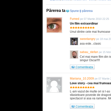
Părerea ta
Spune-ţi părerea
Fumed
pe 07 Martie 2010 22:25
Un film extraordinar
Unul dintre cele mai frumoase f
sweetangry
pe 18 mai 2
asa este...clasic
sabau_stefan
pe 15 feb
Cel mai mare film din i
singur Oscar!!!!
Mariana_10.2009
pe 07 Martie
Love story - cea mai frumoa
L-am vazut de multe ori si l-a
sfasietoare poveste de dragoste 
spectacol si asa va ramane. Me