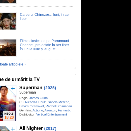
Cartierul Chinezesc, luni, în aer
liber
Filme clasice de pe Paramount
Channel, proiectate în aer liber
în lunile iulie și august
toate articolele »
me de urmărit la TV
Superman
(2025)
Superman
Regia:
James Gunn
Cu:
Nicholas Hoult
,
Isabela Merced
,
,
David Corenswet
Rachel Brosnahan
Gen film:
Acţiune
,
Aventuri
,
Fantastic
HBO 2
Distribuitor:
Vertical Entertainment
18:20
All Nighter
(2017)