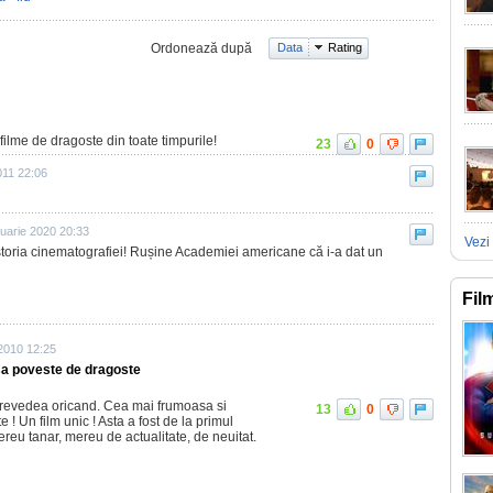
Ordonează după
Data
Rating
ilme de dragoste din toate timpurile!
23
0
011 22:06
ruarie 2020 20:33
Vezi 
storia cinematografiei! Rușine Academiei americane că i-a dat un
Fil
 2010 12:25
sa poveste de dragoste
s revedea oricand. Cea mai frumoasa si
13
0
! Un film unic ! Asta a fost de la primul
reu tanar, mereu de actualitate, de neuitat.