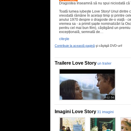
Dragostea înseamnă să nu spui niciodată că îț
Toată lumea iubește Love Story! Unul dintre c
vreodată rămâne în același timp și printre ce
anului 1970 despre o dragoste de-o viață - 
vremea sa - a primit șapte nominalizări la Osc
pentru cel mai bun film), câștigând un premi
excepțională, semnată de…
citeşte
Contribuie la această pagină
şi câştigă DVD-uri!
Trailere Love Story
un trailer
02:56
Imagini Love Story
31 imagini