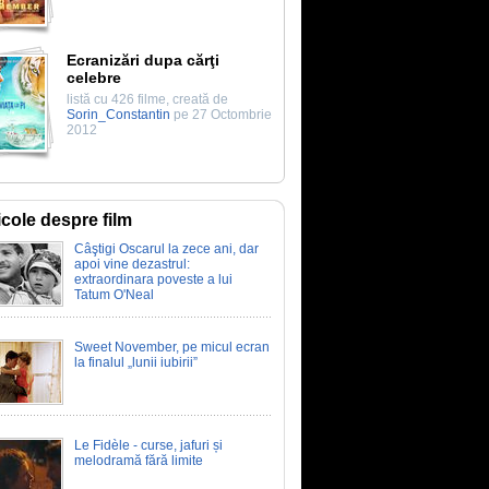
Ecranizări dupa cărţi
celebre
listă cu 426 filme, creată de
Sorin_Constantin
pe 27 Octombrie
2012
icole despre film
Câştigi Oscarul la zece ani, dar
apoi vine dezastrul:
extraordinara poveste a lui
Tatum O'Neal
Sweet November, pe micul ecran
la finalul „lunii iubirii”
Le Fidèle - curse, jafuri și
melodramă fără limite