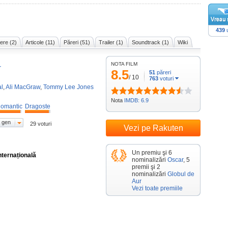
439
u
ere (2)
Articole (11)
Păreri (51)
Trailer (1)
Soundtrack (1)
Wiki
NOTA FILM
r
8.5
51
păreri
/
10
763
voturi
l
,
Ali MacGraw
,
Tommy Lee Jones
Nota
IMDB: 6.9
omantic
Dragoste
 gen
29 voturi
Vezi pe Rakuten
Un premiu şi 6
nternațională
nominalizări
Oscar
, 5
premii şi 2
nominalizări
Globul de
Aur
Vezi toate premiile