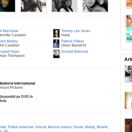
li MacGraw
Tommy Lee Jones
ennifer Cavalleri
Hank
ohn Marley
Patrick O'Neal
hil Cavalleri
Oliver Barrett IV
ussell Nype
Donald Warnock
ean Thompson
Art
ibuitorul international
mount Pictures
disponibil pe DVD în
ânia
iale
,
Fotbal american
,
Avocat
,
Muzica clasica
,
Nunta
,
Mariaj
,
Moarte
,
 - fiu