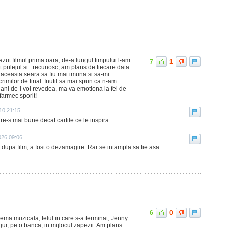
zut filmul prima oara; de-a lungul timpului l-am
7
1
 prilejul si...recunosc, am plans de fiecare data.
 aceasta seara sa fiu mai imuna si sa-mi
crimilor de final. Inutil sa mai spun ca n-am
 ani de-l voi revedea, ma va emotiona la fel de
farmec sporit!
10 21:15
are-s mai bune decat cartile ce le inspira.
026 09:06
ta dupa film, a fost o dezamagire. Rar se intampla sa fie asa...
6
0
i tema muzicala, felul in care s-a terminat, Jenny
ur, pe o banca, in mijlocul zapezii. Am plans