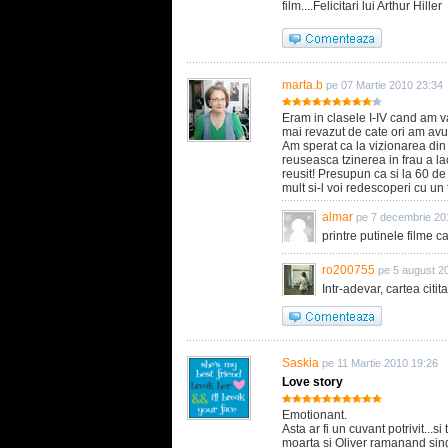
film....Felicitari lui Arthur Hiller
marta.b
pe 07 Martie 2010 23:34
Eram in clasele I-IV cand am va
mai revazut de cate ori am avut
Am sperat ca la vizionarea din
reuseasca tzinerea in frau a la
reusit! Presupun ca si la 60 de
mult si-l voi redescoperi cu un 
almar
pe 7 decembrie 20
printre putinele filme c
ro200755
pe 5 august 2
Intr-adevar, cartea citi
Saskia
pe 11 Martie 2010 19:26
Love story
Emotionant.
Asta ar fi un cuvant potrivit...s
moarta si Oliver ramanand sing