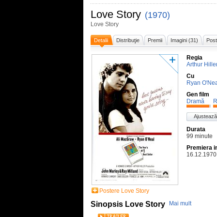
Love Story
(1970)
Love Story
Detalii
Distribuţie
Premii
Imagini (31)
Post
Regia
Arthur Hille
Cu
Ryan O'Nea
Gen film
Dramă
R
Ajustează
Durata
99 minute
Premiera i
16.12.1970
Postere Love Story
Sinopsis Love Story
Mai mult