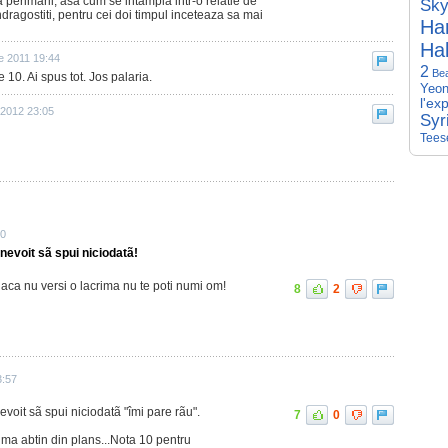
a perimarii, asa cum se intampla intr-o relatie de
Sky
dragostiti, pentru cei doi timpul inceteaza sa mai
Har
Hal
e 2011 19:44
2
Be
e 10. Ai spus tot. Jos palaria.
Yeon
l'ex
 2012 23:05
Syr
Tees
10
nevoit sã spui niciodatã!
aca nu versi o lacrima nu te poti numi om!
8
2
3:57
voit sã spui niciodatã "îmi pare rãu".
7
0
 ma abtin din plans...Nota 10 pentru