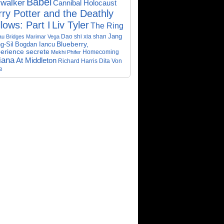
Babel
walker
Cannibal Holocaust
ry Potter and the Deathly
lows: Part I
Liv Tyler
The Ring
Dao shi xia shan
Jang
au Bridges
Marimar Vega
Bogdan Iancu
Blueberry,
g-Sil
perience secrete
Homecoming
Mekhi Phifer
iana
At Middleton
Richard Harris
Dita Von
e