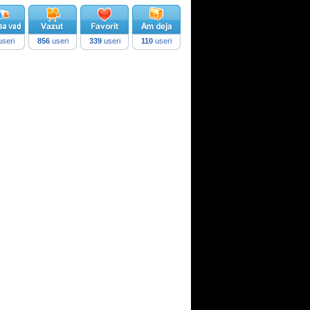
seri
856
useri
339
useri
110
useri