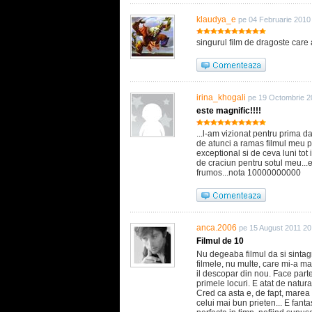
klaudya_e
pe 04 Februarie 2010
singurul film de dragoste care 
irina_khogali
pe 19 Octombrie 2
este magnific!!!!
...l-am vizionat pentru prima d
de atunci a ramas filmul meu pr
exceptional si de ceva luni tot
de craciun pentru sotul meu...
frumos...nota 10000000000
anca.2006
pe 15 August 2011 20
Filmul de 10
Nu degeaba filmul da si sintag
filmele, nu multe, care mi-a mar
il descopar din nou. Face parte
primele locuri. E atat de natural
Cred ca asta e, de fapt, marea id
celui mai bun prieten... E fant