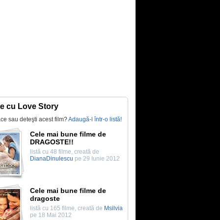
te cu Love Story
lace sau deteşti acest film?
Adaugă-l într-o listă!
Cele mai bune filme de
DRAGOSTE!!
listă cu 48 filme, creată de
DianaDinulescu
pe 29 Iunie 2012
Cele mai bune filme de
dragoste
listă cu 165 filme, creată de
Msilvia
pe 18 Mai 2012