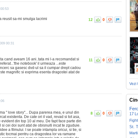
 00:53
a reusit sa-mi smulga lacrimi
12
0
009 00:31
ata cand aveam 16 ani..tata mi l-a recomandat si
11
0
eferat...'the notebook' il urmeaza ...este
P
 incerc sa gasesc dvd-ul sa il cumpar drept cadou
este magnific si exprima esenta dragostei atat de
Vezi 
Cin
:06
Fer
ma " love story"... Dupa parerea mea, e unul din
8
0
17
L
cat existenta. De cate ori il vad, revad si tot asa,
Fight
 evident din top 10 al meu. De fapt face parte din
 si cei doi sunt atat de obisnuiti incat te zguduie.
St. 
ee a filmului. I se poate intampla oricui, si tie, si
Mart
astic tocmai pentru ca dragostea lor va ramane