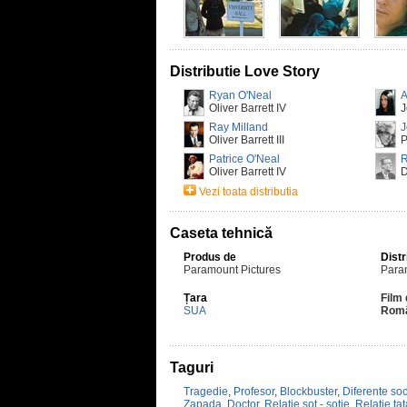
Distributie Love Story
Ryan O'Neal
A
Oliver Barrett IV
J
Ray Milland
J
Oliver Barrett III
P
Patrice O'Neal
R
Oliver Barrett IV
D
Vezi toata distributia
Caseta tehnică
Produs de
Distr
Paramount Pictures
Para
Țara
Film 
SUA
Rom
Taguri
Tragedie
,
Profesor
,
Blockbuster
,
Diferente soc
Zapada
,
Doctor
,
Relatie sot - sotie
,
Relatie tata