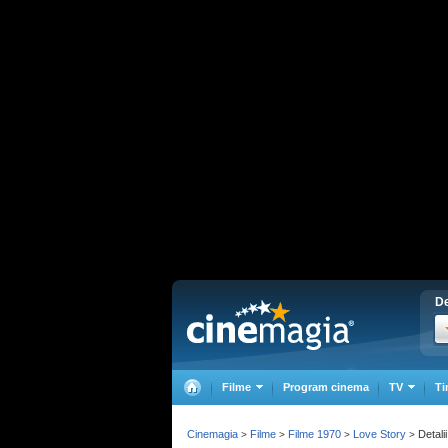
De
Filme
Program cinema
TV
Ti
Cinemagia
Filme
Filme 1970
Love Story
Detalii
>
>
>
>