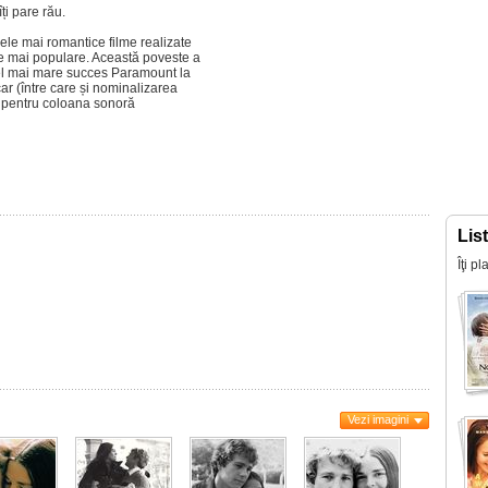
i pare rău.
ele mai romantice filme realizate
le mai populare. Această poveste a
cel mai mare succes Paramount la
ar (între care și nominalizarea
u pentru coloana sonoră
Lis
Îţi p
Vezi imagini