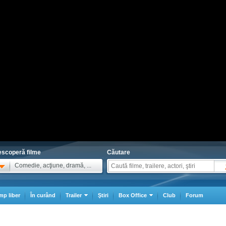
scoperă filme
Căutare
Comedie, acţiune, dramă, ...
mp liber
În curând
Trailer
Ştiri
Box Office
Club
Forum