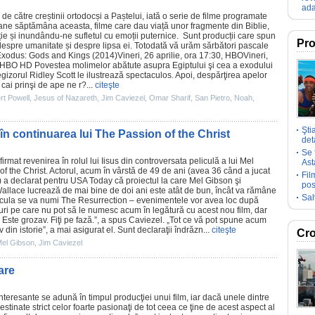
ada
 de către creștinii ortodocși a Paștelui, iată o serie de
filme
programate
ane săptămâna aceasta, filme care dau viață unor fragmente din Biblie,
cție și inundându-ne sufletul cu emoții puternice. Sunt producții care spun
Pro
 despre umanitate și despre lipsa ei. Totodată vă urăm sărbători pascale
Exodus: Gods and Kings
(2014)Vineri, 26 aprilie, ora 17:30, HBOVineri,
0, HBO HD Povestea molimelor abătute asupra Egiptului şi cea a exodului
gizorul Ridley Scott le ilustrează spectaculos. Apoi, despărţirea apelor
 cai prinşi de ape ne r?...
citeşte
rt Powell
,
Jesus of Nazareth
,
Jim Caviezel
,
Omar Sharif
,
San Pietro
,
Noah
,
Şti
s în continuarea lui The Passion of the Christ
deta
Se 
irmat revenirea în rolul lui Iisus din controversata peliculă a lui
Mel
Ast
f the Christ
. Actorul, acum în vârstă de 49 de ani (avea 36 când a jucat
Fil
os) a declarat pentru USA Today că proiectul la care Mel Gibson şi
pos
allace
lucrează de mai bine de doi ani este atât de bun, încât va rămâne
Sal
Pelicula se va numi The Resurrection – evenimentele vor avea loc după
cruri pe care nu pot să le numesc acum în legătură cu acest nou
film
, dar
 Este grozav. Fiţi pe fază.”, a spus Caviezel. „Tot ce vă pot spune acum
 din istorie”, a mai asigurat el. Sunt declaraţii îndrăzn...
citeşte
Cro
el Gibson
,
Jim Caviezel
are
interesante se adună în timpul producţiei unui
film
, iar dacă unele dintre
estinate strict celor foarte pasionaţi de tot ceea ce ţine de acest aspect al