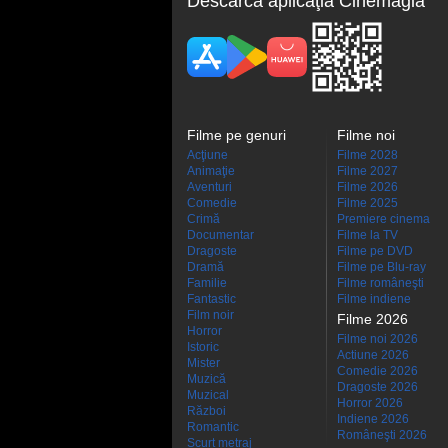
Descarcă aplicaţia Cinemagia
Filme pe genuri
Filme noi
Acţiune
Filme 2028
Animaţie
Filme 2027
Aventuri
Filme 2026
Comedie
Filme 2025
Crimă
Premiere cinema
Documentar
Filme la TV
Dragoste
Filme pe DVD
Dramă
Filme pe Blu-ray
Familie
Filme româneşti
Fantastic
Filme indiene
Film noir
Filme 2026
Horror
Filme noi 2026
Istoric
Actiune 2026
Mister
Comedie 2026
Muzică
Dragoste 2026
Muzical
Horror 2026
Război
Indiene 2026
Romantic
Româneşti 2026
Scurt metraj