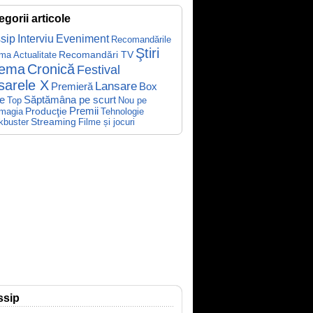
egorii articole
sip
Interviu
Eveniment
Recomandările
Ştiri
Recomandări TV
ema
Actualitate
nema
Cronică
Festival
sarele X
Lansare
Premieră
Box
Săptămâna pe scurt
ce
Top
Nou pe
Producţie
Premii
Tehnologie
magia
kbuster
Streaming
Filme și jocuri
ssip