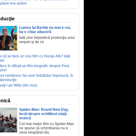
ptare live-action
ducţie
Lumea lui Barbie nu mai e roz,
ba e chiar albastră
Iată cine împiedică producţia unui
sequel şi de ce
ai că se face un nou film cu Harap-Alb? Iată
lii
face în sfârşit un film biografic despre Fred
aire!
mul românesc Nu vom îmbătrâni împreună, în
tproducţie
vaţi-l pe Willy (din nou)
nică
Spider-Man: Brand New Day,
lecţii despre echilibrul viaţă-
muncă
Cel mai matur film cu Spider-Man
ne spune că schimbarea nu e
ceva neapărat rău