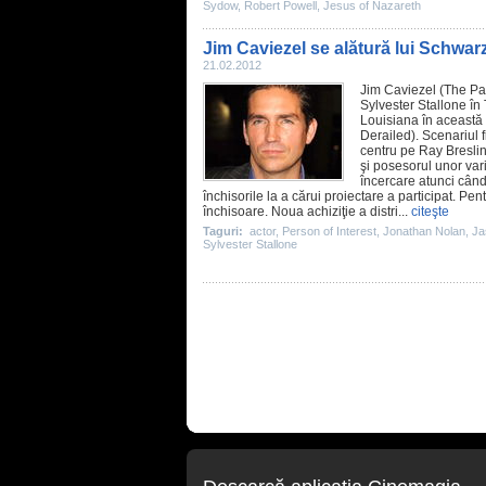
Sydow
,
Robert Powell
,
Jesus of Nazareth
Jim Caviezel se alătură lui Schwa
21.02.2012
Jim Caviezel
(
The Pas
Sylvester Stallone
în
Louisiana în această 
Derailed
). Scenariul
centru pe Ray Breslin 
şi posesorul unor vari
încercare atunci când
închisorile la a cărui proiectare a participat. Pe
închisoare. Noua achiziţie a distri...
citeşte
Taguri:
actor
,
Person of Interest
,
Jonathan Nolan
,
Ja
Sylvester Stallone