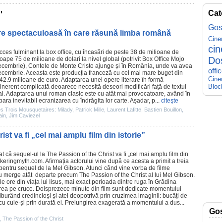
"
Cat
Gos
re spectaculoasă în care răsună limba română
Cin
ci
ces fulminant la box office, cu încasări de peste 38 de milioane de
Do
roape 75 de milioane de dolari la nivel global (
potrivit Box Office Mojo
ecembrie), Contele de Monte Cristo ajunge și în România, unde va avea
offi
ecembrie. Aceasta este producția franceză cu cel mai mare buget din
Cine
a 42.9 milioane de euro. Adaptarea unei opere literare în formă
Bloc
inerent complicată deoarece necesită deseori modificări față de textul
zual. Adaptarea unui roman clasic este cu atât mai provocatoare, având în
ra inevitabil ecranizarea cu îndrăgita lor carte. Așadar, p...
citeşte
s Trois Mousquetaires: Milady
,
Patrick Mille
,
Laurent Lafitte
,
Bastien Bouillon
,
ain
,
Jim Caviezel
st va fi „cel mai amplu film din istorie”
t că sequel-ul la
The Passion of the Christ
va fi „cel mai amplu
film
din
flickeringmyth.com. Afirmația actorului vine după ce acesta a primit a treia
 pentru sequel de la
Mel Gibson
. Atunci când vine vorba de
filme
nu merge atât departe precum The Passion of the Christ al lui Mel Gibson.
le ore din viața lui Iisus, mai exact perioada dintre ruga în Grădina
irea pe cruce. Doisprezece minute din
film
sunt dedicate momentului
ulburând credincioși și atei deopotrivă prin cruzimea imaginii: bucăți de
 cu cuie-și prin durată ei. Prelungirea exagerată a momentului a dus...
Go
,
The Passion of the Christ