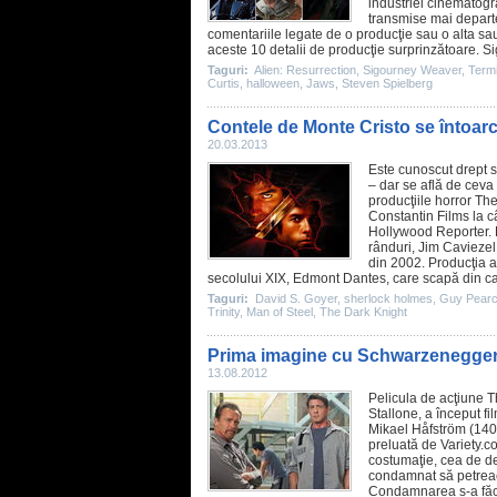
industriei cinematogra
transmise mai departe
comentariile legate de o producţie sau o alta sau 
aceste 10 detalii de producţie surprinzătoare. Si
Taguri:
Alien: Resurrection
,
Sigourney Weaver
,
Term
Curtis
,
halloween
,
Jaws
,
Steven Spielberg
Contele de Monte Cristo se întoarc
20.03.2013
Este cunoscut drept sc
– dar se află de ceva
producţiile
horror
The
Constantin Films la c
Hollywood Reporter. 
rânduri,
Jim Caviezel
din 2002. Producţia a
secolului XIX, Edmont Dantes, care scapă din car
Taguri:
David S. Goyer
,
sherlock holmes
,
Guy Pear
Trinity
,
Man of Steel
,
The Dark Knight
Prima imagine cu Schwarzenegger 
13.08.2012
Pelicula de acţiune
T
Stallone
, a început f
Mikael Håfström
(
140
preluată de Variety.co
costumaţie, cea de deţ
condamnat să petreacă
Condamnarea s-a făcut