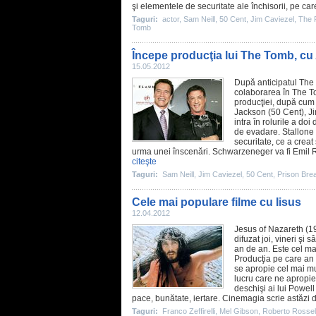
şi elementele de securitate ale închisorii, pe care
Taguri:
actor
,
Sam Neill
,
50 Cent
,
Jim Caviezel
,
The 
Tomb
Începe producţia lui The Tomb, cu
15.05.2012
După anticipatul
The
colaborarea în
The T
producţiei, după cum 
Jackson (
50 Cent
),
J
intra în rolurile a do
de evadare. Stallone 
securitate, ce a creat
urma unei înscenări. Schwarzeneger va fi Emil Rot
citeşte
Taguri:
Sam Neill
,
Jim Caviezel
,
50 Cent
,
Prison Bre
Cele mai populare filme cu Iisus
12.04.2012
Jesus of Nazareth
(19
difuzat joi, vineri şi
an de an. Este cel ma
Producţia pe care an
se apropie cel mai mu
lucru care ne apropie 
deschişi ai lui Powell
pace, bunătate, iertare. Cinemagia scrie astăzi 
Taguri:
Franco Zeffirelli
,
Mel Gibson
,
Roberto Rossell