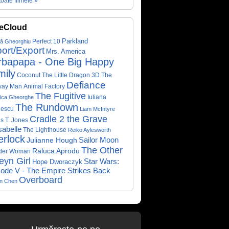
toate filmele »
eCloud
Parkland
Perfect 10
că Gheorghiu
ort/Export
Mrs. America
rbapapa - One Big Happy
mily
Coconut The Little Dragon 3D
The
Defiance
way Man
Animal Factory
The Fugitive
Iuliana
ica Gheorghe
The Rundown
nescu
Liam McIntyre
Cradle 2 the Grave
s T. Jones
abelle
The Lighthouse
Reiko Aylesworth
erlock
Sailor Moon
Julianne Hough
The Other
Raluca Aprodu
der Woman
eyn Girl
Star Wars:
Hope Dworaczyk
ode V - The Empire Strikes Back
Overboard
on Chen