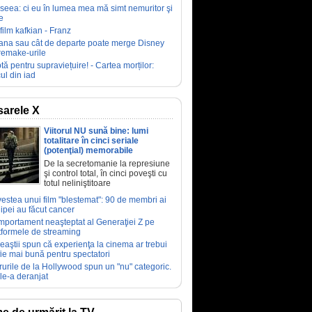
seea: ci eu în lumea mea mă simt nemuritor şi
e
film kafkian - Franz
ana sau cât de departe poate merge Disney
remake-urile
tă pentru supraviețuire! - Cartea morților:
ul din iad
arele X
Viitorul NU sună bine: lumi
totalitare în cinci seriale
(potenţial) memorabile
De la secretomanie la represiune
şi control total, în cinci poveşti cu
totul neliniştitoare
estea unui film "blestemat": 90 de membri ai
ipei au făcut cancer
portament neaşteptat al Generaţiei Z pe
tformele de streaming
eaştii spun că experienţa la cinema ar trebui
fie mai bună pentru spectatori
rurile de la Hollywood spun un "nu" categoric.
le-a deranjat