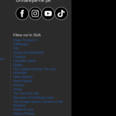
Urmăreşte-ne pe
Filme noi în SUA
Super Troopers 3
Cliffhanger
P31
Sense and Sensibility
Clayface
Sex
Forgotten Island
Digger
The Legend of Aang: The Last
Airbender
Other Mommy
Street Fighter
Remain
Jimmy
The Cat in the Hat
Ebenezer: A Christmas Carol
The Hunger Games: Sunrise on the
Reaping
Focker-in-Law
Game of Power