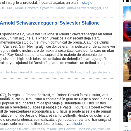
Fil
 el însuşi le-a proiectat. Încearcă aşadar, un plan ...
citeşte
Rite
,
1408
,
Mikael Hafstrom
,
Sylvester Stallone
,
Arnold Schwarzenegger
,
The
 Arnold Schwarzenegger şi Sylvester Stallone
 Expendables 2
,
Sylvester Stallone
şi
Arnold Schwarzenegger
au reluat
omb
, un
film
acţiune à la
Prison Break
ce a dat recent deja startul
menţionează studiourile într-un comunicat de presă. Alături de Curtis
im Caviezel
,
Sam Neill
şi alţii, cei doi veterani ai peliculelor de acţiune vor
i deţinuţi dintr-o închisoare de maximă securitate, care pun la care un plan
va fi Ray Breslin, autoritatea supremă în materie de elemente de
 şi sistemul high-tech folosit de unitatea de detenţie în care ajunge în
tmayer, ajutorul lui Breslin în planul de evadare, un deţinut cu o pers...
ak
,
The Tomb
,
Arnold Schwarzenegger
,
Sylvester Stallone
,
The Expendables 2
77), în regia lui
Franco Zeffirelli
, cu
Robert Powell
în rolul titular, va fi
 sâmbătă la ProTV,
filmul
fiind o constantă în grila de Paşte a posturilor TV,
i popular şi cunoscut
film
despre viaţa şi suferinţele lui Iisus Hristos.
 de an o revedem cu aceeaşi emoţie de Paşte. Figura lui Robert Powell
lt de reprezentarea iconografică a lui Iisus şi poate acesta este primul
P
atât de mult de Jesus of Nazareth al lui Zeffirelli. Hristos cu ochii larg
 e o prezenţă eterică, spiritualizată, uşor ruptă de realitate, transmiţând
despre cele mai iubite
filme
despre Iisus, inv...
citeşte
ini
,
George Stevens
,
Pier Paolo Pasolini
,
Jim Caviezel
,
John Wayne
,
Max von