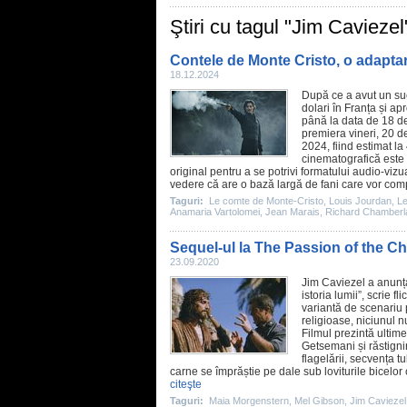
Ştiri cu tagul "Jim Caviezel
Contele de Monte Cristo, o adapta
18.12.2024
După ce a avut un suc
dolari în Franța și ap
până la data de 18 d
premiera vineri, 20 d
2024, fiind estimat l
cinematografică este 
original pentru a se potrivi formatului audio-vi
vedere că are o bază largă de fani care vor compa
Taguri:
Le comte de Monte-Cristo
,
Louis Jourdan
,
Le
Anamaria Vartolomei
,
Jean Marais
,
Richard Chamberl
Sequel-ul la The Passion of the Chri
23.09.2020
Jim Caviezel
a anunța
istoria lumii”, scrie 
variantă de scenariu
religioase, niciunul 
Filmul
prezintă ultime
Getsemani și răstign
flagelării, secvența t
carne se împrăștie pe dale sub loviturile bicelor
citeşte
Taguri:
Maia Morgenstern
,
Mel Gibson
,
Jim Caviezel