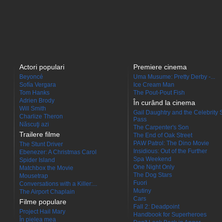
Actori populari
Premiere cinema
Beyoncé
Uma Musume: Pretty Derby -...
Sofía Vergara
Ice Cream Man
Tom Hanks
The Pout-Pout Fish
Adrien Brody
În curând la cinema
Will Smith
Gail Daughtry and the Celebrity 
Charlize Theron
Pass
Născuţi azi
The Carpenter's Son
Trailere filme
The End of Oak Street
PAW Patrol: The Dino Movie
The Stunt Driver
Insidious: Out of the Further
Ebenezer: A Christmas Carol
Spa Weekend
Spider Island
One Night Only
Matchbox the Movie
The Dog Stars
Mousetrap
Fuori
Conversations with a Killer:...
Mutiny
The Airport Chaplain
Cars
Filme populare
Fall 2: Deadpoint
Project Hail Mary
Handbook for Superheroes
În pielea mea