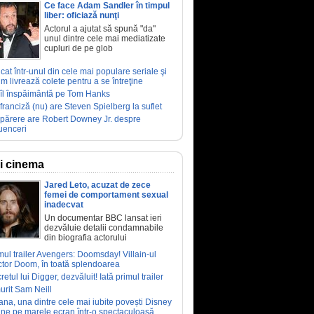
Ce face Adam Sandler în timpul
liber: oficiază nunţi
Actorul a ajutat să spună "da"
unul dintre cele mai mediatizate
cupluri de pe glob
ucat într-unul din cele mai populare seriale şi
m livrează colete pentru a se întreţine
îl înspăimântă pe Tom Hanks
franciză (nu) are Steven Spielberg la suflet
părere are Robert Downey Jr. despre
luenceri
ri cinema
Jared Leto, acuzat de zece
femei de comportament sexual
inadecvat
Un documentar BBC lansat ieri
dezvăluie detalii condamnabile
din biografia actorului
mul trailer Avengers: Doomsday! Villain-ul
tor Doom, în toată splendoarea
retul lui Digger, dezvăluit! Iată primul trailer
urit Sam Neill
ana, una dintre cele mai iubite povești Disney
ine pe marele ecran într-o spectaculoasă