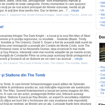
fice, altele, ceva mai „senzaţionale” sunt instantaneu reţinute şi
Odi
 de cinefilii de toate categoriile. Pentru momentele în care epuizezi
rec
reciţi pe de rost actorii principali din
filmele
vizionate, merită să ştii
Un 
gur, le poţi ţine doar pentru tine. Dar ce farmec are…? ...
citeşte
Vai
inator 2: Judgment Day
,
Arnold Schwarzenegger
,
Janet Leigh
,
Psycho
,
Jamie Lee
cu 
Lup
Foc
e!
enaristul trilogiei The Dark Knight – a lucrat şi la noul
film
Man of Steel
Dos
 vreme şi în poziţia regizorului, cu rezultate… modeste (
Blade: Trinity
 Invisible
şi
The Unborn
).
David S. Goyer
a fost de această dată numit de
ârma unei reimaginări a poveştii din
Contele de Monte Cristo
, scrie The
Romanul clasic al lui Alexandre Dumas, deja ecranizat în mai multe
şi
Guy Pearce
, interpreţii celei mai recente adaptări de pe marele ecran,
nunţată de Constantin Films va urma paşii aceluiaşi tânăr protagonist al
ceră şi încearcă să se răzbune pe cei care l-au aruncat ...
citeşte
ce
,
Jim Caviezel
,
The Count of Monte Cristo
,
The Unborn
,
The Invisible
,
Blade:
Pov
ech
şi Stallone din The Tomb
Com
pla
Cin
he Tomb
, în care
Arnold Schwarzenegger
joacă alături de
Sylvester
să 
ilmările în primăvara acestui an, sub indicaţiile regizorale ale suedezului
Sta
8
,
The Rite
). Summit Entertainment a lansat ieri prima imagine din
film
,
Ce 
m, în care cei doi actori, protagoniştii thriller-ului, îmbracă aceeaşi
inut. Stallone îl joacă pe Ray Breslin, un expert în securitatea clădirilor
 câţiva ani buni într-o închisoare din care evadarea este imposibilă.
 însă pe nedrept, iar Breslin are un atu. Cunoaşte foarte bine structura