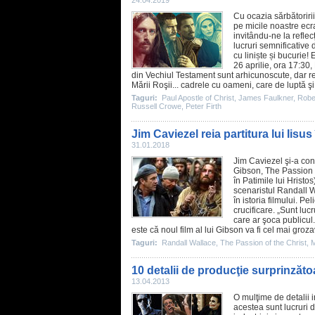
24.04.2019
Cu ocazia sărbătoririi
pe micile noastre ecr
invitându-ne la refle
lucruri semnificative
cu liniște și bucurie!
26 aprilie, ora 17:3
din Vechiul Testament sunt arhicunoscute, dar re
Mării Roşii... cadrele cu oameni, care de luptă şi
Taguri:
Paul Apostle of Christ
,
James Faulkner
,
Robe
Russell Crowe
,
Peter Firth
Jim Caviezel reia partitura lui Iisu
31.01.2018
Jim Caviezel
şi-a conf
Gibson
,
The Passion o
în Patimile lui Hrist
scenaristul
Randall W
în istoria filmului. 
crucificare. „Sunt lu
care ar şoca publicul.
este că noul film al lui Gibson va fi cel mai grozav
Taguri:
Randall Wallace
,
The Passion of the Christ
,
M
10 detalii de producţie surprinzăto
13.04.2013
O mulţime de detalii 
acestea sunt lucruri d