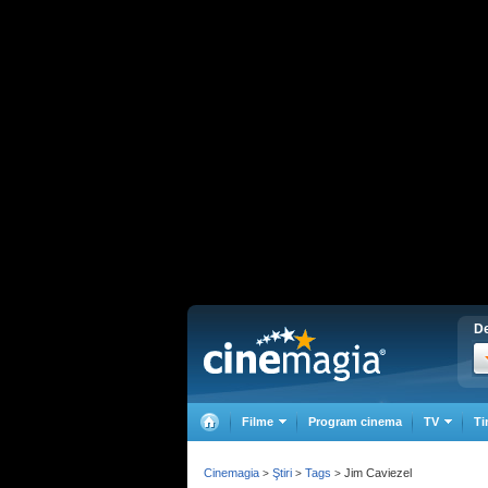
De
Filme
Program cinema
TV
Ti
Cinemagia
Ştiri
Tags
Jim Caviezel
>
>
>