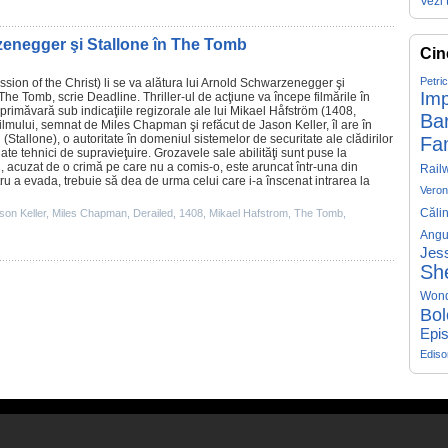
Vezi 
rzenegger şi Stallone în The Tomb
Cin
Petri
sion of the Christ
) li se va alătura lui
Arnold Schwarzenegger
şi
Imp
The Tomb
, scrie Deadline. Thriller-ul de acţiune va începe filmările în
primăvară sub indicaţiile regizorale ale lui
Mikael Håfström
(
1408
,
Ba
 filmului, semnat de
Miles Chapman
şi refăcut de
Jason Keller
, îl are în
(Stallone), o autoritate în domeniul sistemelor de securitate ale clădirilor
Fa
ate tehnici de supravieţuire. Grozavele sale abilităţi sunt puse la
, acuzat de o crimă pe care nu a comis-o, este aruncat într-una din
Rail
ntru a evada, trebuie să dea de urma celui care i-a înscenat intrarea la
Veron
Căli
son Keller
,
Miles Chapman
,
Derailed
,
1408
,
Mikael Hafstrom
,
The Tomb
,
Angu
Jess
Sh
Won
Bol
Epis
Edis