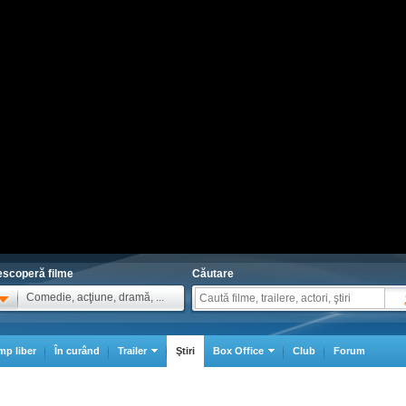
scoperă filme
Căutare
Comedie, acţiune, dramă, ...
mp liber
În curând
Trailer
Ştiri
Box Office
Club
Forum