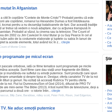
 mutat în Afganistan
a citit în copilărie "Contele de Monte-Cristo"? Probabil pentru că este
torii ale copilăriei, romanul lui Alexandre Dumas a fost întotdeauna
el, tocmai pentru a nu dezamăgi batalioanele de fani. Dar această tradiţie
A j
nd ar trebui să vedem o nouă adaptare, dar cu acţiunea transpusă în
acu
fganistan. Probabil ai văzut, la
cinema
sau la televizor,
The Count of
Ce 
rea din 2002 cu
Jim Caviezel
în rolul titular şi cu
Guy Pearce
în cel al
Ce 
 luăm adio de la costumele elaborate şi luptele cu sabia în lanuri de
et la aceste elemente, totul având loc în z...
citeşte
Ce 
inf
Count of Monte Cristo
ce programate pe micul ecran
Şti
r pascale ortodoxe, iată ce
filme
tematice sunt programate pe micile
âna aceasta. Sunt filme care dau viață unor fragmente din Biblie,
ție și inundându-ne sufletul cu emoții puternice. Sunt producții care spun
 despre umanitate și despre lipsa ei. Desigur,
oferta canalelor TV
de la noi
n titluri și genuri. Nu ezitați să accesați
Rubrica TV
pentru oferta
 de la noi.
Fiul lui Dumnezeu
/Son of God (2014), difuzat de PRO TV
e ale mini-seriei The Bible (2013). A fost numit film de televiziune, deși a
arcursul a două ore - o istorie întin...
citeşte
Pri
Doc
amascus
,
Billy Zane
,
Barabbas
,
ridley scott
,
Peter Firth
,
Risen
,
Joel Edgerton
,
Sec
A m
 TV. Ne aduc emoții puternice
Vai
rev