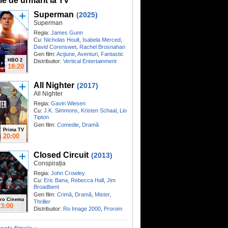
me de urmărit la TV
Superman
(2025)
Superman
Regia:
James Gunn
Cu:
Nicholas Hoult
,
Isabela Merced
,
,
David Corenswet
Rachel Brosnahan
Gen film:
Acţiune
,
Aventuri
,
Fantastic
HBO 2
Distribuitor:
Vertical Entertainment
18:20
All Nighter
(2017)
All Nighter
Regia:
Gavin Wiesen
Cu:
J.K. Simmons
,
Kristen Schaal
,
Lio
Tipton
Gen film:
Comedie
,
Dramă
Prima TV
20:00
Closed Circuit
(2013)
Conspirația
Regia:
John Crowley
Cu:
Eric Bana
,
Rebecca Hall
,
Jim
Broadbent
Gen film:
Crimă
,
Dramă
,
Mister
,
ro Cinema
Thriller
23:00
Distribuitor:
Ro Image 2000
,
Prorom