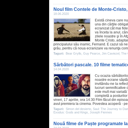
Noul film Contele de Monte-Cristo,
18.06.2020
Există cineva care nu 
una din cărţile obliga
ecranizat cât mai fid
va înceta la anul, câ
zilele noastre şi în A
Monte Cristo
, adapta
principalului său inamic, Fernand. E cazul să ne
grâu, pentru că noua ecranizare va renunţa compl
Taguri:
Bear Grylls
,
Guy Pearce
,
Jim Caviezel
,
The 
Sărbători pascale. 10 filme temati
14.04.2020
Cu ocazia sărbătorilo
noastre ecrane săptăm
invitându-ne la reflec
lucruri semnificative
este mult mai variată î
completă a posturilor
vineri, 17 aprilie, ora 14:30
Film
făcut din episoad
avut premiera la
cinema
. Povestea acoperă - pe p
Taguri:
Simon del desierto
,
Saul: The Journey to D
Exodus: Gods and Kings
,
Joseph Fiennes
Nouă filme de Paște programate la