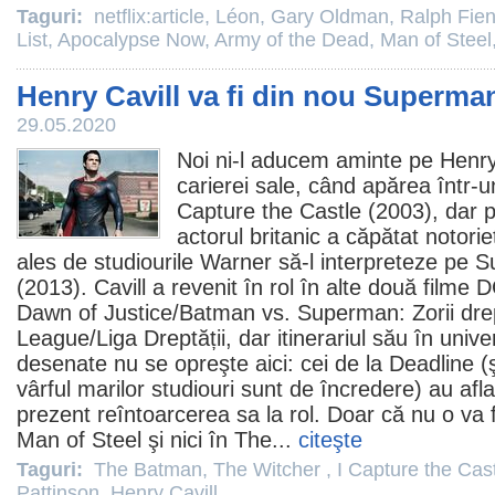
Taguri:
netflix:article
,
Léon
,
Gary Oldman
,
Ralph Fie
List
,
Apocalypse Now
,
Army of the Dead
,
Man of Steel
Henry Cavill va fi din nou Superma
29.05.2020
Noi ni-l aducem aminte pe
Henry
carierei sale, când apărea într-u
Capture the Castle
(2003), dar p
actorul britanic a căpătat notori
ales de studiourile Warner să-l interpreteze pe
(2013). Cavill a revenit în rol în alte două
filme
DC
Dawn of Justice/Batman vs. Superman: Zorii drept
League/Liga Dreptății, dar itinerariul său în unive
desenate nu se opreşte aici: cei de la Deadline (şi
vârful marilor studiouri sunt de încredere) au afl
prezent reîntoarcerea sa la rol. Doar că nu o va f
Man of Steel şi nici în
The
...
citeşte
Taguri:
The Batman
,
The Witcher
,
I Capture the Cas
Pattinson
,
Henry Cavill