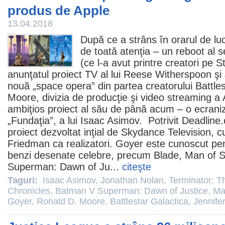
produs de Apple
13.04.2018
După ce a strâns în orarul de lu
de toată atenţia – un reboot al s
(ce l-a avut printre creatori pe
S
anunţatul proiect TV al lui
Reese Witherspoon
şi
nouă „space opera” din partea creatorului
Battle
Moore
, divizia de producţie şi video streaming a
ambiţios proiect al său de până acum – o ecranizar
„Fundaţia”, a lui
Isaac Asimov
. Potrivit Deadline
proiect dezvoltat inţial de Skydance Television, 
Friedman ca realizatori. Goyer este cunoscut pe
benzi desenate celebre, precum
Blade
,
Man of S
Superman: Dawn of Ju...
citeşte
Taguri:
Isaac Asimov
,
Jonathan Nolan
,
Terminator: 
Chronicles
,
Batman V Superman: Dawn of Justice
,
Ma
Goyer
,
Ronald D. Moore
,
Battlestar Galactica
,
Jennife