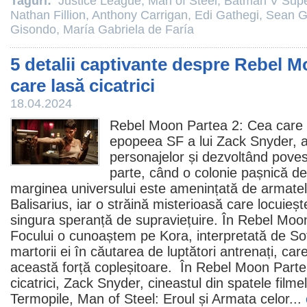
Taguri:
Justice League
,
Man of Steel
,
Batman V Supe
Nathan Fillion
,
Anthony Carrigan
,
Edi Gathegi
,
Sean 
Gisondo
,
María Gabriela de Faría
5 detalii captivante despre Rebel M
care lasă cicatrici
18.04.2024
Rebel Moon Partea 2: Cea care la
epopeea SF a lui Zack Snyder, 
personajelor și dezvoltând pove
parte, când o colonie pașnică de 
marginea universului este amenințată de armatele
Balisarius, iar o străină misterioasă care locuieșt
singura speranță de supraviețuire. În Rebel Moon
Focului o cunoaștem pe Kora, interpretată de
So
martorii ei în căutarea de luptători antrenați, car
această forță copleșitoare. În
Rebel Moon Partea
cicatrici
, Zack Snyder, cineastul din spatele filme
Termopile
,
Man of Steel: Eroul
și
Armata celor
...