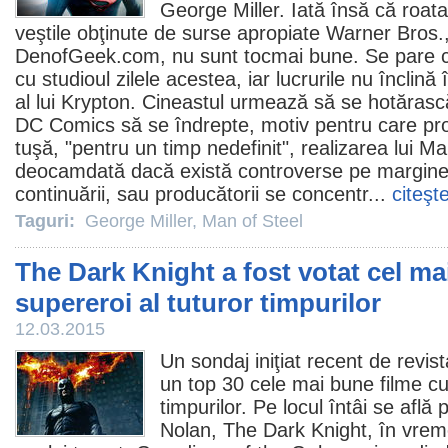
George Miller
. Iată însă că roata
veştile obţinute de surse apropiate Warner Bros.,
DenofGeek.com, nu sunt tocmai bune. Se pare că 
cu studioul zilele acestea, iar lucrurile nu înclină
al lui Krypton. Cineastul urmează să se hotărască
DC Comics să se îndrepte, motiv pentru care pro
tuşă, "pentru un timp nedefinit", realizarea lui Ma
deocamdată dacă există controverse pe marginea
continuării, sau producătorii se concentr...
citeşt
Taguri:
George Miller
,
Man of Steel
The Dark Knight a fost votat cel ma
supereroi al tuturor timpurilor
12.03.2015
Un sondaj iniţiat recent de revist
un top 30 cele mai bune
filme
cu
timpurilor. Pe locul întâi se află 
Nolan,
The Dark Knight
, în vrem