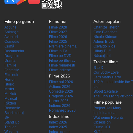
Filme pe genuri
Filme noi
Actori populari
Acţiune
Filme 2028
Charlize Theron
Animaţie
Filme 2027
Cate Blanchett
Aventuri
Filme 2026
Nicole Kidman
Comedie
Filme 2025
Adrien Brody
Crimă
Premiere cinema
Osvaldo Ríos
Documentar
Filme la TV
Hilary Duff
Dragoste
Filme pe DVD
Născuţi azi
Dramă
Filme pe Blu-ray
Trailere filme
Familie
Filme româneşti
S to X
Fantastic
Filme indiene
Our Sticky Love
Film noir
Filme 2026
Let's Marry Harry
Horror
Filme noi 2026
102 Minutes Inside the 
Istoric
Actiune 2026
Lion
Mister
Comedie 2026
Blood Sacrifice
Muzică
Dragoste 2026
The Only Living Pickpocke
Muzical
Horror 2026
Filme populare
Război
Indiene 2026
Romantic
Project Hail Mary
Româneşti 2026
Scurt metraj
În pielea mea
Index filme
SF
Wuthering Heights
Stand Up
Index 2026
Obsession
Thriller
Index 2025
Crime 101
Western
Index acţiune
Kîzîm