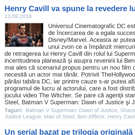
Henry Cavill va spune la revedere 
13.09.2018
Universul Cinematografic DC est
de încercarea de a egala succesu
Disney/Marvel. Aceasta ar putea f
unui zvon ce a împânzit miercuri s
de retragerea lui
Henry Cavill
din rolul lui Supe
incertitudinea planează şi asupra revenirii lui
Ben
mai ales că scenariul propus pentru un nou
film
d
necesită un actor mai tânăr. Potrivit TheHollywo
părăsi tabăra DC, iar printre cauze s-ar putea afla
programul de lucru al actorului, care a fost distr
jocului video The Witcher. Se pare că agenţii star
Steel
,
Batman V Superman: Dawn of Justice
şi
J
Taguri:
Batman V Superman: Dawn of Justice
,
Shaz
Justice League
,
Man of Steel
,
Ben Affleck
,
Henry Cavil
Un serial bazat pe trilogia originală