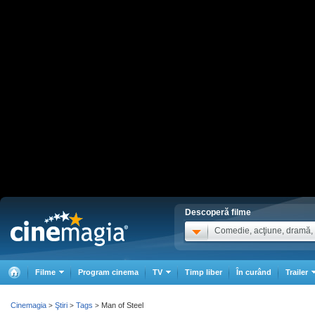
Descoperă filme
Comedie, acţiune, dramă, .
Filme
Program cinema
TV
Timp liber
În curând
Trailer
Cinemagia
Ştiri
Tags
Man of Steel
>
>
>