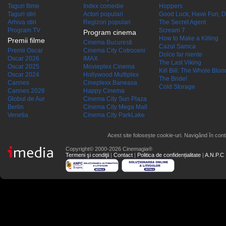
Taguri filme
Index comedie
Hoppers
Taguri stiri
Actori populari
Good Luck, Have Fun, D
Arhiva stiri
Regizori populari
The Secret Agent
Program TV
Scream 7
Program cinema
How to Make a Killing
Premii filme
Cinema Bucuresti
Cazul Samca
Premii Oscar
Cinema City Cotroceni
Dolce far niente
Oscar 2026
IMAX
The Last Viking
Oscar 2025
Movieplex Cinema
Kill Bill: The Whole Blood
Oscar 2024
Hollywood Multiplex
The Bride!
Cannes
Cineplexx Baneasa
Cold Storage
Cannes 2026
Happy Cinema
Globul de Aur
Cinema City Sun Plaza
Berlin
Cinema City Mega Mall
Venetia
Cinema City ParkLake
Acest site folosește cookie-uri. Navigând în conti
Copyright© 2000-2026 Cinemagia®
Termeni şi condiţii
|
Contact
|
Politica de confidențialitate
|
A.N.P.C