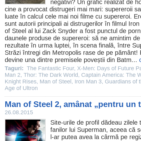
negativi?
Un grafic realizat de 
cine a provocat distrugeri mai mari: supereroii sa
luate în calcul cele mai noi
filme
cu supereroi. Er
sunt autorii principali ai distrugerilor în
filmul
Iron
of Steel
al lui Zack Snyder a fost punctul de porn
daunele produse de supereroi: să ne amintim de
rezultate în urma luptei, în scena finală, între 
Străzi întregi din Metropolis rase de pe pământ! 
devine una dintre premisele poveștii din Batm...
Taguri:
The Fantastic Four
,
X-Men: Days of Future P
Man 2
,
Thor: The Dark World
,
Captain America: The W
Knight Rises
,
Man of Steel
,
Iron Man 3
,
Guardians of 
Age of Ultron
Man of Steel 2, amânat „pentru un t
26.08.2015
Site-urile de profil dădeau zilel
fanilor lui Superman, aceea că s
l-ar putea avea la cârmă pe regi