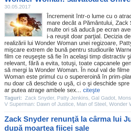
30.05.2017
Încremenit într-o lume cu o atrac
mare decât a Pământului,
Zack 
multe ori să aducă pe ecran aven
i-a reuşit doar parţial. Decizia d
realizării lui
Wonder Woman
unei regizoare,
Patt
mişcare extrem de bună pentru studiourile Warne
film
ce reuşeşte să fie în acelaşi timp distractiv ş
relevant, fără a evita, totuşi, toate capcanele gen
să mergi la Wonder Woman. În noul val de
filme
Woman este primul cu o supereroină în prim-plan
nu doar că deschide o uşă, ci o şi deschide spre 
ar putea atrage ambele sex...
citeşte
Taguri:
Zack Snyder
,
Patty Jenkins
,
Gal Gadot
,
Mons
V Superman: Dawn of Justice
,
Man of Steel
,
Wonder
Zack Snyder renunţă la cârma lui J
după moartea fiicei sale