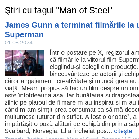
Ştiri cu tagul "Man of Steel"
James Gunn a terminat filmările la
Superman
01.08.2024
Într-o postare pe X
, regizorul a
că filmările la viitorul
film
Superma
elogiindu-și colegii din producți
binecuvânteze pe actorii și echip
căror angajament, creativitate și muncă grea au 
viață. Mi-am propus să fac un
film
despre un om 
este întotdeauna așa. Iar bunătatea și dragostea
zilnic pe platoul de filmare m-au inspirat și m-au
când m-am simțit prea consumat ca să mă descu
mulțumesc tuturor din suflet. A fost o onoare", a
împărtășit o poză alături de echipă din prima să
Svalbard, Norvegia. El a încheiat pos...
citeşte