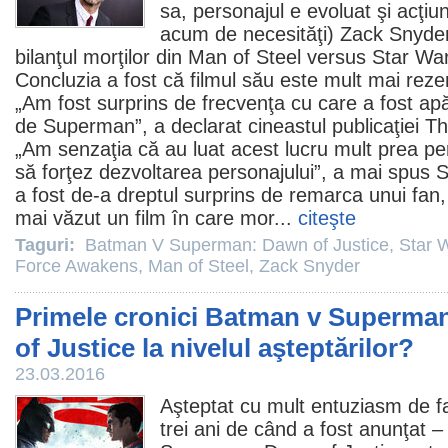
sa, personajul e evoluat şi acţiun
acum de necesităţi)
Zack Snyde
bilanţul morţilor din
Man of Steel
versus Star Wa
Concluzia a fost că
filmul
său este mult mai rezerv
„Am fost surprins de frecvenţa cu care a fost ap
de Superman”, a declarat cineastul publicaţiei Th
„Am senzaţia că au luat acest lucru mult prea pe
să forţez dezvoltarea personajului”, a mai spus 
a fost de-a dreptul surprins de remarca unui fan
mai văzut un
film
în care mor...
citeşte
Taguri:
Batman V Superman: Dawn of Justice
,
Star W
Force Awakens
,
Man of Steel
,
Zack Snyder
Primele cronici Batman v Superman
of Justice la nivelul aşteptărilor?
23.03.2016
Aşteptat cu mult entuziasm de f
trei ani de când a fost anunţat 