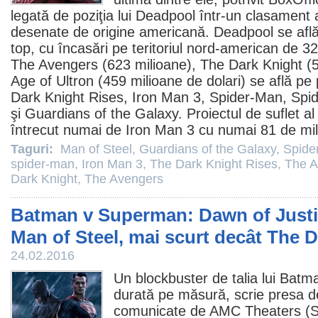
legată de poziţia lui Deadpool într-un clasament 
desenate de origine americană. Deadpool se află
top, cu încasări pe teritoriul nord-american de 32
The Avengers
(623 milioane),
The Dark Knight
(5
Age of Ultron (459 milioane de dolari) se află p
Dark Knight Rises
,
Iron Man 3
,
Spider-Man
,
Spi
şi
Guardians of the Galaxy
. Proiectul de suflet a
întrecut numai de Iron Man 3 cu numai 81 de mil
Taguri:
Man of Steel
,
Guardians of the Galaxy
,
Spide
spider-man
,
Iron Man 3
,
The Dark Knight Rises
,
The A
Dark Knight
,
The Avengers
Batman v Superman: Dawn of Justic
Man of Steel, mai scurt decât The 
24.02.2016
Un blockbuster de talia lui Bat
durată pe măsură, scrie presa de 
comunicate de AMC Theaters (S