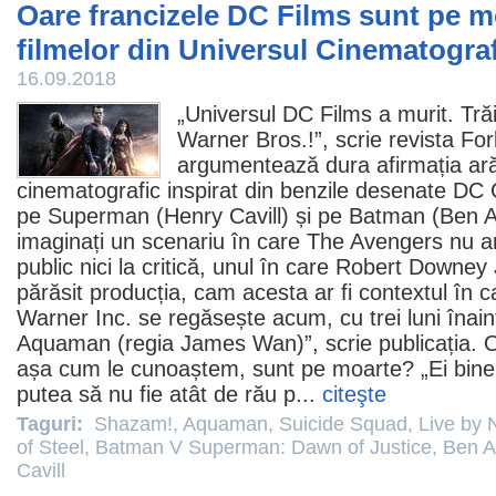
Oare francizele DC Films sunt pe mo
filmelor din Universul Cinematogra
16.09.2018
„Universul DC Films a murit. Tră
Warner Bros.!”, scrie revista For
argumentează dura afirmația ară
cinematografic inspirat din benzile desenate DC 
pe Superman (
Henry Cavill
) și pe Batman (
Ben A
imaginați un scenariu în care The Avengers nu ar 
public nici la critică, unul în care Robert Downey 
părăsit producția, cam acesta ar fi contextul în
Warner Inc. se regăsește acum, cu trei luni înain
Aquaman
(regia James Wan)”, scrie publicația. 
așa cum le cunoaștem, sunt pe moarte? „Ei bine,
putea să nu fie atât de rău p...
citeşte
Taguri:
Shazam!
,
Aquaman
,
Suicide Squad
,
Live by 
of Steel
,
Batman V Superman: Dawn of Justice
,
Ben A
Cavill