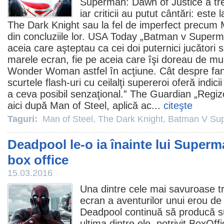
Superman: Dawn of Justice
a tre
iar criticii au putut cântări: este
The Dark Knight
sau la fel de imperfect precum
din concluziile lor. USA Today „Batman v Superm
aceia care aşteptau ca cei doi puternici jucători 
marele ecran, fie pe aceia care îşi doreau de m
Wonder Woman astfel în acţiune. Cât despre fanii
scurtele flash-uri cu ceilalţi supereroi oferă indic
a ceva posibil senzaţional.” The Guardian „Regiz
aici după Man of Steel, aplică ac...
citeşte
Taguri:
Man of Steel
,
The Dark Knight
,
Batman V Sup
Deadpool le-o ia înainte lui Superm
box office
15.03.2016
Una dintre cele mai savuroase t
ecran a aventurilor unui erou d
Deadpool
continuă să producă sur
ultima dintre ele, potrivit BoxOf