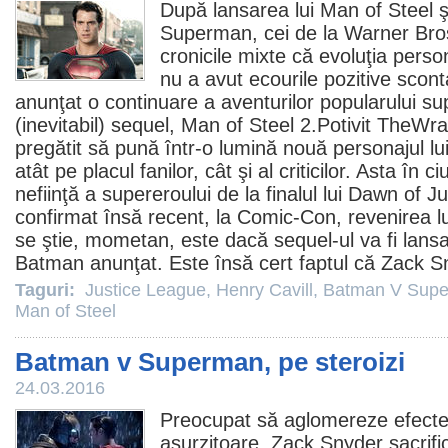
După lansarea lui
Man of Steel
ş
Superman, cei de la Warner Bros
cronicile mixte că evoluţia pers
nu a avut ecourile pozitive scont
anunţat o continuare a aventurilor popularului su
(inevitabil) sequel,
Man of Steel 2
.Potivit TheWra
pregătit să pună într-o lumină nouă personajul lu
atât pe placul fanilor, cât şi al criticilor. Asta în 
nefiinţă a supereroului de la finalul lui Dawn of 
confirmat însă recent, la Comic-Con, revenirea 
se ştie, mometan, este dacă sequel-ul va fi lans
Batman anunţat. Este însă cert faptul că Zack S
Taguri:
Justice League
,
Henry Cavill
,
Batman V Supe
Man of Steel
Batman v Superman, pe steroizi
24.03.2016
Preocupat să aglomereze efecte s
asurzitoare,
Zack Snyder
sacrific