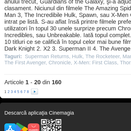
anului trecut,
Guardians of the Galaxy
, şi-a adju
clasament. Niciunul din
filmele
The Amazing
Spi
Man
3, The Incredibile
Hulk
, Spawn, sau X-Men O
intrat pe listă. S-au aflat însă printre
filmele
prefe
utilizatori în topul 30 unele surprize precum Chro
Incredibles
, sau
Unbreakable
. Iată topul complet
10 titluri ce se califică în topul celor mai bune
fil
Dark Knight 2.
X2
3.
Superman II
4.
The Avenge
Taguri:
Superman Returns
,
Hulk
,
The Rocketeer
,
Man
The First Avenger
,
Chronicle
,
X-Men: First Class
,
Thor
Articole
1
-
20
din
160
1
2
3
4
5
6
7
8
Descarcă aplicaţia Cinemagia