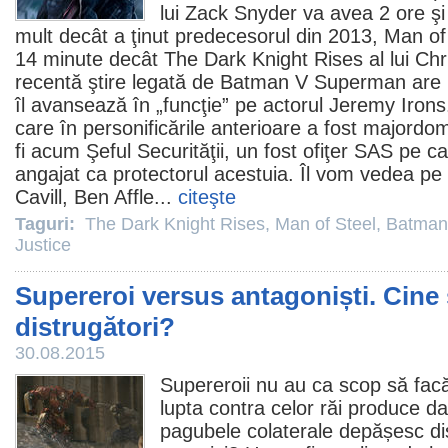
lui Zack Snyder va avea 2 ore ş
mult decât a ţinut predecesorul din 2013,
Man of
14 minute decât
The Dark Knight Rises
al lui Ch
recentă ştire legată de Batman V Superman are le
îl avansează în „funcţie” pe actorul Jeremy Irons
care în personificările anterioare a fost majord
fi acum Şeful Securităţii, un fost ofiţer SAS pe ca
angajat ca protectorul acestuia. Îl vom vedea pe 
Cavill, Ben Affle...
citeşte
Taguri:
The Dark Knight Rises
,
Man of Steel
,
Batman
Justice
Supereroi versus antagoniști. Cine
distrugători?
30.08.2015
Supereroii nu au ca scop să fac
lupta contra celor răi produce d
pagubele colaterale depășesc dis