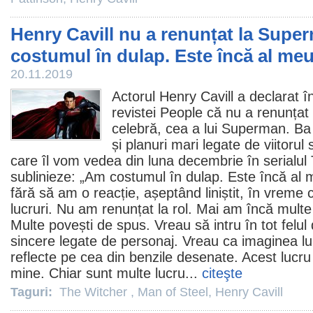
Henry Cavill nu a renunțat la Sup
costumul în dulap. Este încă al meu
20.11.2019
Actorul
Henry Cavill
a declarat în
revistei People că nu a renunțat 
celebră, cea a lui Superman. Ba
și planuri mari legate de viitorul
care îl vom vedea din luna decembrie în serialul
sublinieze: „Am costumul în dulap. Este încă al 
fără să am o reacție, așeptând liniștit, în vreme c
lucruri. Nu am renunțat la rol. Mai am încă mult
Multe povești de spus. Vreau să intru în tot felul 
sincere legate de personaj. Vreau ca imaginea lu
reflecte pe cea din benzile desenate. Acest lucru
mine. Chiar sunt multe lucru...
citeşte
Taguri:
The Witcher
,
Man of Steel
,
Henry Cavill