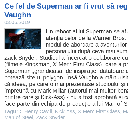
Ce fel de Superman ar fi vrut să re
Vaughn
03.06.2019
Un reboot al lui Superman se af
atenția celor de la Warner Bros.
modul de abordare a aventurilor
personajului după ceva mai sum
Zack Snyder
. Studioul a încercat o colaborare c
(
filmele
Kingsman,
X-Men: First Class
), care a p
Superman „grandioasă, de inspirație, dătătoare
notează site-ul polygon. Însă Vaughn a mărturisit 
că ideea, pe care o mai prezentase studioului și 
împreună cu
Mark Millar
(autorul mai multor ben
printre care și
Kick-Ass
) - nu a fost aprobată și 
face parte din echipa de producție a lui Man of St
Taguri:
Henry Cavill
,
Kick-Ass
,
X-Men: First Class
,
Ma
Man of Steel
,
Zack Snyder