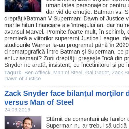
umanitatea personajelor pentru u
dar vid de emoţie. Batman vs. S
dreptăţii/
Batman V Superman: Dawn of Justice
va
marile hituri financiare ale întregului an, dar nu
avansul Marvel. Promite foarte mult, în schimb, d
premieră a viitorilor supereroi Justice League, d
studiourile Warner le-au programat până în 2020
cinematografică între Batman şi Superman, ce pu
entuziasmant? Zorii dreptăţii greşeşte încă din 
Snyder ne arată, insistent, cu încetinitorul şi pe 
Taguri:
Ben Affleck
,
Man of Steel
,
Gal Gadot
,
Zack S
Dawn of Justice
Zack Snyder face bilanţul morţilor 
versus Man of Steel
24.03.2016
Stârnit de comentarii ale fanilor
Superman nu ar trebui să ucidă p