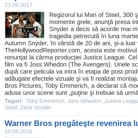
23.05.2017
Regizorul lui
Man of Steel
,
300
ş
momente grele, anunţă presa in
Snyder
a decis să acorde mai mu
tragedia petrecută în luna martie
Autumn Snyder, în vârstă de 20 de ani, şi-a luat v
TheHollywoodReporter.com, acesta este motivul 
renunţat la cârma producţiei
Justice League
. Cel
film
va fi
Joss Whedon
(The Avengers). Unele sce
după care pelicula va intra în etapa de post-produ
adăugate efectele vizuale şi va fi realizat monta
Bros Pictures,
Toby Emmerich
, a declarat că mod
aduse unor scene sunt „puţine şi trebuie să urm
Taguri:
Toby Emmerich
,
Joss Whedon
,
Justice Leag
Steel
,
Zack Snyder
Warner Bros pregăteşte revenirea l
10.08.2016