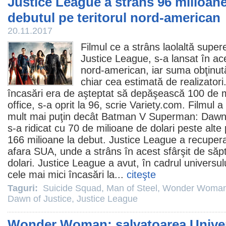
Justice League a strâns 96 milioane
debutul pe teritorul nord-american
20.11.2017
Filmul
ce a strâns laolaltă supere
Justice League
, s-a lansat în ac
nord-american, iar suma obţinută
chiar cea estimată de realizatori.
încasări era de aşteptat să depăşească 100 de mi
office, s-a oprit la 96, scrie Variety.com.
Filmul
a 
mult mai puţin decât
Batman V Superman: Dawn 
s-a ridicat cu 70 de milioane de dolari peste alte 
166 milioane la debut. Justice League a recuperat
afara SUA, unde a strâns în acest sfârşit de să
dolari. Justice League a avut, în cadrul universu
cele mai mici încasări la...
citeşte
Taguri:
Suicide Squad
,
Man of Steel
,
Wonder Woma
Dawn of Justice
,
Justice League
Wonder Woman: salvatoarea Unive