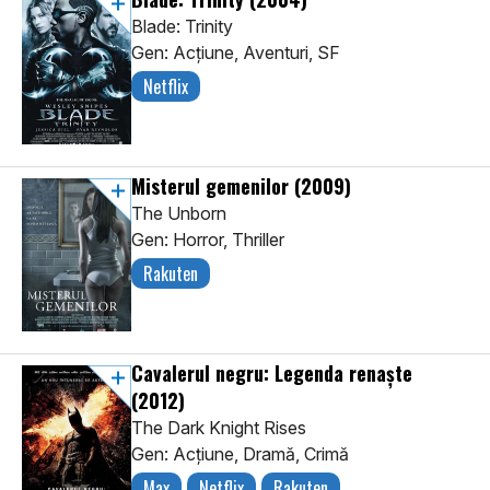
Blade: Trinity
Gen: Acţiune, Aventuri, SF
Netflix
Misterul gemenilor
(2009)
The Unborn
Gen: Horror, Thriller
Rakuten
Cavalerul negru: Legenda renaște
(2012)
The Dark Knight Rises
Gen: Acţiune, Dramă, Crimă
Max
Netflix
Rakuten