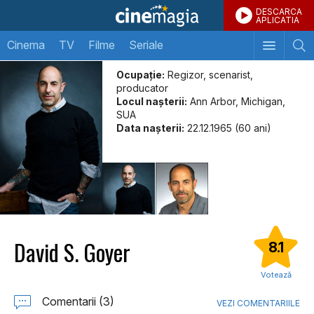
DESCARCA
APLICATIA
Cinema
TV
Filme
Seriale
Ocupație:
Regizor, scenarist,
producator
Locul naşterii:
Ann Arbor, Michigan,
SUA
Data naşterii:
22.12.1965 (60 ani)
David S. Goyer
8.1
Votează
Comentarii (3)
VEZI COMENTARIILE