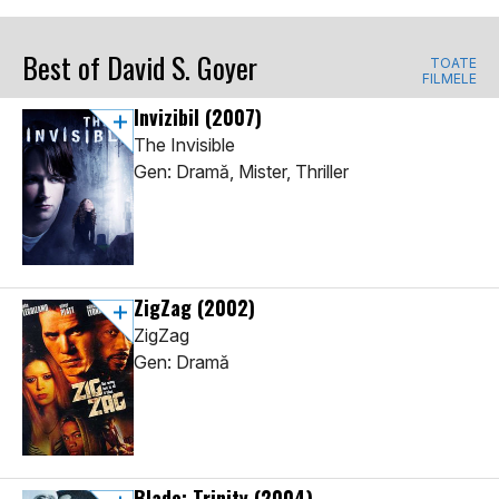
Best of David S. Goyer
TOATE
FILMELE
Invizibil
(2007)
The Invisible
Gen: Dramă, Mister, Thriller
ZigZag
(2002)
ZigZag
Gen: Dramă
Blade: Trinity
(2004)