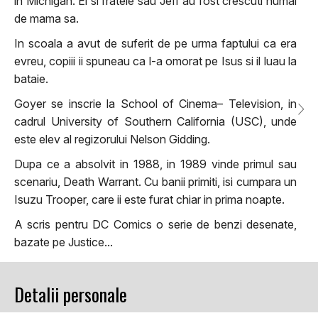
in Michigan. El si fratele sau Jeff au fost crescuti numai
de mama sa.
In scoala a avut de suferit de pe urma faptului ca era
evreu, copiii ii spuneau ca l-a omorat pe Isus si il luau la
bataie.
Goyer se inscrie la School of Cinema– Television, in
cadrul University of Southern California (USC), unde
este elev al regizorului Nelson Gidding.
Dupa ce a absolvit in 1988, in 1989 vinde primul sau
scenariu, Death Warrant. Cu banii primiti, isi cumpara un
Isuzu Trooper, care ii este furat chiar in prima noapte.
A scris pentru DC Comics o serie de benzi desenate,
bazate pe Justice...
Detalii personale